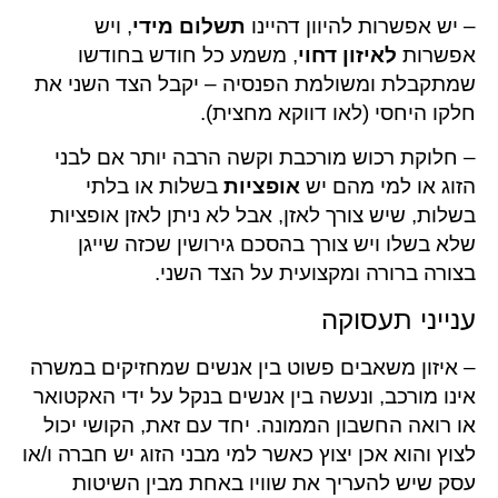
– יש אפשרות להיוון דהיינו
תשלום מידי
, ויש
אפשרות
לאיזון דחוי
, משמע כל חודש בחודשו
שמתקבלת ומשולמת הפנסיה – יקבל הצד השני את
חלקו היחסי (לאו דווקא מחצית).
– חלוקת רכוש מורכבת וקשה הרבה יותר אם לבני
הזוג או למי מהם יש
אופציות
בשלות או בלתי
בשלות, שיש צורך לאזן, אבל לא ניתן לאזן אופציות
שלא בשלו ויש צורך בהסכם גירושין שכזה שייגן
בצורה ברורה ומקצועית על הצד השני.
ענייני תעסוקה
– איזון משאבים פשוט בין אנשים שמחזיקים במשרה
אינו מורכב, ונעשה בין אנשים בנקל על ידי האקטואר
או רואה החשבון הממונה. יחד עם זאת, הקושי יכול
לצוץ והוא אכן יצוץ כאשר למי מבני הזוג יש חברה ו/או
עסק שיש להעריך את שוויו באחת מבין השיטות