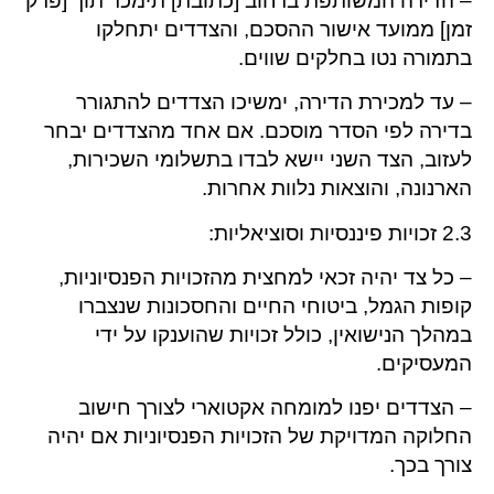
– הדירה המשותפת ברחוב [כתובת] תימכר תוך [פרק
זמן] ממועד אישור ההסכם, והצדדים יתחלקו
בתמורה נטו בחלקים שווים.
– עד למכירת הדירה, ימשיכו הצדדים להתגורר
בדירה לפי הסדר מוסכם. אם אחד מהצדדים יבחר
לעזוב, הצד השני יישא לבדו בתשלומי השכירות,
הארנונה, והוצאות נלוות אחרות.
2.3 זכויות פיננסיות וסוציאליות:
– כל צד יהיה זכאי למחצית מהזכויות הפנסיוניות,
קופות הגמל, ביטוחי החיים והחסכונות שנצברו
במהלך הנישואין, כולל זכויות שהוענקו על ידי
המעסיקים.
– הצדדים יפנו למומחה אקטוארי לצורך חישוב
החלוקה המדויקת של הזכויות הפנסיוניות אם יהיה
צורך בכך.