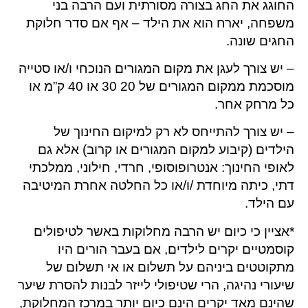
החוגג את החג בצורה מסורתית ועם הרבה בני
משפחה, יארח הוא את הילד – אף אם סדר חלוקת
החגים שונה.
– יש צורך לעגן את מקום המגורים הנוכחי ו/או סטייה
מוסכמת ממקום המגורים של 20 30 או 40 ק”מ או
כל מרחק אחר.
– יש צורך להתייחס לא רק למיקום החינוך של
הילדים (קיבוע למקום המגורים או קרוב) אלא גם
לאופי החינוך: אנטרופוסופי, חרדי, חילוני, ממלכתי
דתי, כיתה מיוחדת /ו/או כל החלטה אחרת המיטיבה
עם הילד.
*אציין כי כיום יש הרבה מחלוקות באשר לטיפולים
קוסמטיים יקרים לילדים, אם בעבר הורים היו
מתקוטטים ביניהם על תשלום או אי תשלום של
שיעורי נהיגה, הרי שטיפולי לייזר לבנות להסרת שיער
שהינם מאד יקרים הינם כיום יותר במרכז המחלוקת,