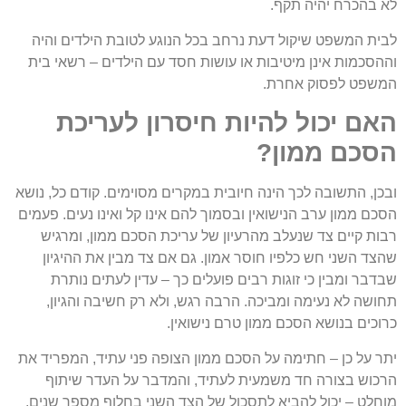
לא בהכרח יהיה תקף.
לבית המשפט שיקול דעת נרחב בכל הנוגע לטובת הילדים והיה
וההסכמות אינן מיטיבות או עושות חסד עם הילדים – רשאי בית
המשפט לפסוק אחרת.
האם יכול להיות חיסרון לעריכת
הסכם ממון?
ובכן, התשובה לכך הינה חיובית במקרים מסוימים. קודם כל, נושא
הסכם ממון ערב הנישואין ובסמוך להם אינו קל ואינו נעים. פעמים
רבות קיים צד שנעלב מהרעיון של עריכת הסכם ממון, ומרגיש
שהצד השני חש כלפיו חוסר אמון. גם אם צד מבין את ההיגיון
שבדבר ומבין כי זוגות רבים פועלים כך – עדין לעתים נותרת
תחושה לא נעימה ומביכה. הרבה רגש, ולא רק חשיבה והגיון,
כרוכים בנושא הסכם ממון טרם נישואין.
יתר על כן – חתימה על הסכם ממון הצופה פני עתיד, המפריד את
הרכוש בצורה חד משמעית לעתיד, והמדבר על העדר שיתוף
מוחלט – יכול להביא לתסכול של הצד השני בחלוף מספר שנים,