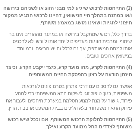
(3) התייחסות לרכוש שיגיע למי מבני הזוג או לשניהם בירושה
ו/או במתנה במהלך חיי הנישואין, דהיינו לרכוש המגיע ממקור
חיצוני לזוגיות ושאינו מושג במאמץ משותף.
בדרך כלל, רכוש שמתקבל בירושה או במתנה מההורים אינו בר
שיתוף, ומרבית הזוגות מעדיפים לייחד אותו ליורש ולא להכניס
אותו למסה המשותפת, אך גם לכלל זה יש חריגים, ובמיוחד
בנישואין ארוכים וטובים.
(4) התייחסות לקרע, מהו מועד קרע, כיצד ייקבע הקרע, וכיצד
תינתן הודעה על רצון בהפסקת החיים המשותפים.
אפשר גם להסכים עם דרכי פתרון בטרם פונים לערכאות
משפטיות, כגון: טיפול זוגי לשיקום התא המשפחתי כדי למנוע
פירוד, גישור על מנת למנוע הסלמה במערכת היחסים ולעבור את
פירוק התא המשפחתי בלא הליכים בבית המשפט או בבית הדין.
(5) התייחסות לחלוקת הרכוש המשותף, אם וככל שיש רכוש
משותף לצדדים החל ממועד הקרע ואילך.