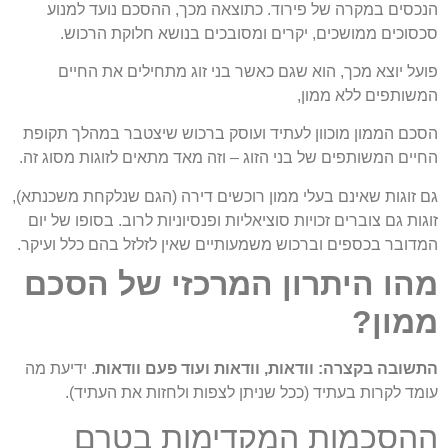
הנכסים במקרה של פירוד. כתוצאה מכך, ההסכם נועד למנוע
סכסוכים ממושכים, יקרים ומסובכים בנושא חלוקת הרכוש.
פועל יוצא מכך, הוא שגם כאשר בני זוג מתחילים את החיים
המשותפים ללא ממון,
הסכם הממון מוכוון לעתיד ועוסק ברכוש שיצטבר במהלך תקופת
החיים המשותפים של בני הזוג – וזה מאד מתאים לזוגות מסוג זה.
גם זוגות שאינם בעלי ממון רוכשים דירה (הגם שנלקחת משכנתא),
זוגות גם צוברים זכויות סוציאליות ופנסיוניות לרוב. בסופו של יום
המדובר בכספים וברכוש משמעותיים שאין לזלזל בהם כלל ועיקר.
מהו היתרון המרכזי של הסכם
ממון?
התשובה בקצרה: וודאות, וודאות ועוד פעם וודאות
. ידיעת מה
עומד לקרות בעתיד (ככל שניתן לצפות ולחזות את העתיד).
ההסכמות המקדימות בטרם