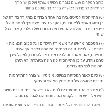
ברוב המקרים אנשים צוברים רכוש משותף ועל כן יש צורך
להתייחס להפרדת רכוש זה בדרך בה מוסכם בחוזה.
(6) התייחסות לסיטואציה בה אחד הצדדים מתגורר בדירה של
בן הזוג האחר ללא זכויות, והקרע נוצר. יש צורך להסכים על
פינוי הדירה, ואולם להבטיח את מדורם של הילדים, אם וככל
שיהיו.
(7) הסכמה מראש על משמורת הילדים ועל סכום המזונות –
בטרם יש ילדים, הינה בבחינה הצהרה בלבד, אך אינה
מחייבת, זאת מאחר והילדים אינם צד להסכם, לא כל שכן
טרם נולדו. על כן התייחסות כזו הינה מיותרת ולא תיתן
יתרונות למי מהצדדים.
(8) כיום לאור הפסיקה בנושא מוניטין יש צורך להתייחסות
נפרדת לסוגיה של המוניטין האישי והעסקי.
(9) אם בני הזוג מתעתדים להינשא בנישואין דתיים כדת משה
וישראל – יש צורך לקבוע מה כוונותיהם לגבי הכתובה.
דהיינו, האם החתימה על מסמך הכתובה מחייב או שהוא יתקזז עם