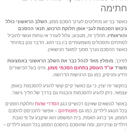
חתימה
כאשר בני זוג מחליטים לערוך הסכם ממון,
השלב הראשוני כולל
גיבוש הסכמות לגבי אופן חלוקת הרכוש, תנאי ההסכם
והוראותיו.
תהליך זה, מטבעו, עלול לעורר אי-נוחות ועשוי להוביל
למתחים ותסכולים משמעותיים בין בני הזוג. הדבר נכון במיוחד
כאשר ההסכם נערך סמוך למועד הנישואין.
לפיכך,
מומלץ מאד לנהל כבר את השלב הראשוני באמצעות
משרד
עו”ד העוסק בתחום הסכמי ממון
, והינו בעל הכישורים
הידע והניסיון, כמו גם הרגישות הדרושה.
בהקשר זה יצוין, כי גם כאשר קיים קושי להגיע להסכמות באופן
עצמאי, ניתן להגיע להסכמות והבנות גם בדרך של הליך גישור.
באשר לנושאים שאינם רכושיים כגון
הסדרי שהות
וחלוקת הזמנים
בכל הנוגע לילדים, כמו גם
מזונותיהם
– אפשר להכניסם להסכם
הממון, אך ברגע האמת, בית המשפט הוא שיקבע על פי טובת
הילדים וצרכיהם, ומה שהוסכם בהסכם הממון בכל הנוגע לילדים –