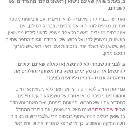
ב. בעת נישואין שאינם נישואין ראשונים למי מהצדדים ו/או
לשניהם.
זאת ועוד, בני זוג הנישאים זה לזו או חיים זה עם זו בזוגיות מספר
שתיים, מגיעים לזוגיות זו, עם נכסים שצברו קודם לכן, ועם
אינטרסים מנוגדים, כאשר כל אחד מעוניין לדאוג לילדיו מנישואין
ראשונים, ומעוניין להגן על רכושו שלו, במידה וזוגיות מספר שתיים
(או שלוש.) לא תעלה יפה. בנסיבות אלו ודאי וודאי שיש לערוך
הסכם ממון.
ג. לבני זוג שבחרו לא להינשא (או כאלה שאינם יכולים
להינשא) אך הם מקיימים משק בית משותף וחולקים את
חייהם זה עם זו – דהיינו לידועים בציבור.
גם זוגות החיים ללא חופה וקידושין ואף ללא נישואין אזרחיים
והמוותרים מסיבה כזו או אחרת על גושפנקא חוקית חייבים
להסדיר את נושא הרכוש והמזונות ביניהם, זאת מאחר ומעמדם
של
ידועים בציבור
שונה מאלו הנשואים, ואם ברירת המחדל
בנישואין רגילים הינה שיתוף בנכסים הרי שלגבי ידועים בציבור
חלה החזקה ההפוכה, וכך מי שחפץ להסדיר את זכויותיו ראוי