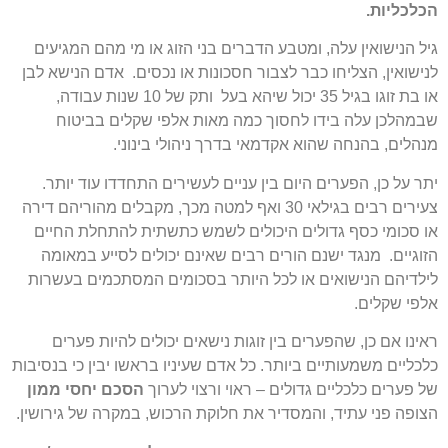
הכלכליות.
גיל הנישואין עלה, ומטבע הדברים בני הזוג או מי מהם המגיעים
לנישואין, הצליחו כבר לצבור חסכונות או נכסים. אדם הנישא לבן
או בת זוגו בגיל 35 יכול שיהא בעל ותק של 10 שנות עבודה,
שבמהלכן עלה בידו לחסוך כמה מאות אלפי שקלים בביטוח
מנהלים, בהנחה שהוא אקדמאי בדרך ניהולי בינוני.
יתר על כן, הפערים היום בין עניים לעשירים התחדדו עוד יותר.
צעירים רבים בגילאי 30 ואף למטה מכך, מקבלים מהוריהם דירה
או סכומי כסף גדולים היכולים לשמש כתשתית להתחלת החיים
הזוגיים. מנגד ישנם הורים רבים שאינם יכולים לסייע במאומה
לילדיהם הנישואים או לכל היותר בסכומים המסתכמים בעשרות
אלפי שקלים.
ראינו אם כן, שהפערים בין זוגות נישאים יכולים להיות פערים
כלכליים משמעותיים ביותר. כל אדם שעיניו בראשו יבין כי בנסיבות
של פערים כלכליים גדולים – ראוי ורצוי לערוך
הסכם יחסי ממון
הצופה פני עתיד, והמסדיר את חלוקת הרכוש, במקרה של גירושין.