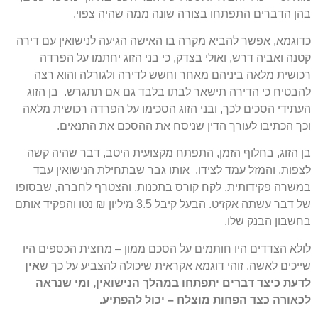
בהן הדברים התפתחו בצורה שונה ממה שהיה צפוי.
כדוגמא, אפשר להביא מקרה בו האישה הגיעה לנישואין עם דירה
קטנה ואביה דרש, ואולי בצדק, כי בני הזוג יחתמו על הפרדה
רכושית מלאה ביניהם מאחר וחשש לדירה ולגורלה והוא רצה
להבטיח כי הדירה תישאר לבתו בלבד גם אם תתגרש. בן הזוג
העתידי הסכים לכך, ובני הזוג הסכימו על הפרדה רכושית מלאה
וכך הכתיבו לעורך הדין שניסח את ההסכם את התנאים.
בן הזוג, בחלוף הזמן, התפתח מקצועית היטב, דבר שהיה קשה
לצפות, והמזל עמד לצידו. אותו גבר שבתחילת הנישואין עבד
במשרה פקידותית, לקח קורס בתכנות, והצטרף לחברה, שבסופו
של דבר עשתה אקזיט. הבעל קיבל 3.5 מיליון ₪ נטו והפקיד אותם
בחשבון הבנק שלו.
לולא הצדדים היו חותמים על הסכם ממון – מחצית הכספים היו
שייכים לאשה. זוהי דוגמא אקראית שיכולה להצביע על כך ש
אין
לדעת כיצד דברים יתפתחו במהלך הנישואין, ומי שנראה
לכאורה כצד הפחות מוצלח – יכול להפתיע.