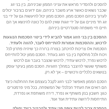
להסכים ולהסדיר מראש את ענייני הממון שביניהם, בין בני זוג
שכבר נשואים כאשר ארע משבר ביניהם, וגם ידועים בציבור יכולים
לערוך ביניהם הסכם ממון. הסכם ממון יכול להיעשות גם על ידי בני
זוג חד מיניים וגם על ידי זוגות שאין להם כל כוונה להינשא אך הם
חיים חיי משפחה סטנדרטיים ביניהם.
ההסכם בין בני הזוג אמור להביא לידי ביטוי הסכמות הנוגעות
לרכוש, וההסכמות אמורות להתייחס לעבר, להווה ולעתיד.
הסכמות אלו צריכות להיכתב בצורה ברורה כך שיהיה פתרון לכל
ויכוח ולכל מחלוקת בין בני הזוג בעתיד. הסכם ממון יכול להתייחס
לרכוש נפרד, לרכוש עתידי, לרכוש שנצבר בעבר וגם לרכוש
משותף שעשוי להיצבר במהלך הזוגיות. הסכם ממון בעיקר עוסק
בנושאים כלכליים ורכושיים – אך לא רק.
הסכם הממון מאפשר לבני הזוג לקבל בעצמם את ההחלטה כיצד
הם רואים את העתיד הכלכלי של המשפחה, בכל מיני פרמטרים
כגון: חשבון בנק משותף או נפרד, דירה משותפת או נפרדת,
התייחסות לירושה עתידית ועוד ועוד.
ההסכם צריך להיות צופה פני עתיד ולהבהיר כיצד יחולק