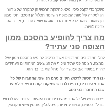
הרכוש, כל עוד אין צוואה אשר קובעת אחרת.
משכך כדי לקבל כיסוי מלא לחלוקת הרכוש הן למקרה של גירושין
והן למקרה של מוות המעטפת השלמה תכלול הן הסכם יחסי ממון
והן צוואות, צוואה לכל אחד מבני הזוג או צוואה הדדית, אך צוואה
צריכה להיות.
מה צריך להופיע בהסכם ממון
הצופה פני עתיד?
להלן המרכיבים המרכזיים אשר צריכים להופיע בהסכם ממון יעיל
וממצה, הצופה פני עתיד ומקיף את הנושאים המהותיים העתידים
להיות במוקד, אם וכאשר יעלו מחלוקות בין בני הזוג:
(1) התייחסות לרכוש הקיים טרם הנישואין/הזוגיות של כל
אחד מהצדדים, דהיינו לרכוש שמקורו קודם וחיצוני למועד
שבו התחברו בני הזוג
פירוט רכוש של כל אחד מהצדדים טרם הזוגיות. הכוונה היא לרכוש
בנדל”ן, כספים, זכויות עתידיות, מיטלטלין, מוניטין אישי ומקצועי,