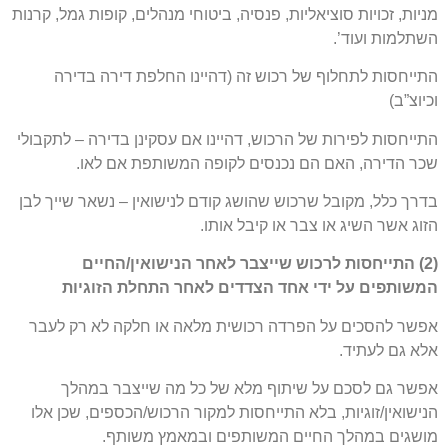
מניות, זכויות סוציאליות, פנסיה, ביטוחי מנהלים, קופות גמל, קרנות
השתלמות ועוד’.
התייחסות לתחלוף של רכוש זה (דהיינו החלפת דירה בדירה
וכיוצ”ב)
התייחסות לפירות של הרכוש, דהיינו אם עסקינן בדירה – לתקבולי
שכר הדירה, האם הם נכנסים לקופה המשותפת אם לאו.
בדרך כלל, מקובל שרכוש שהושג קודם לנישואין – נשאר שייך לבן
הזוג אשר השיג או צבר או קיבל אותו.
(2) התייחסות לרכוש שייצבר לאחר הנישואין/החיים
המשותפים על ידי אחד הצדדים לאחר התחלת הזוגיות
אפשר להסכים על הפרדה רכושית מלאה או חלקה לא רק לעבר
אלא גם לעתיד.
אפשר גם לסכם על שיתוף מלא של כל מה שייצבר במהלך
הנישואין/זוגיות, בלא התייחסות למקור הרכוש/הכספים, שכן אלו
מושגים במהלך החיים המשותפים ובמאמץ משותף.