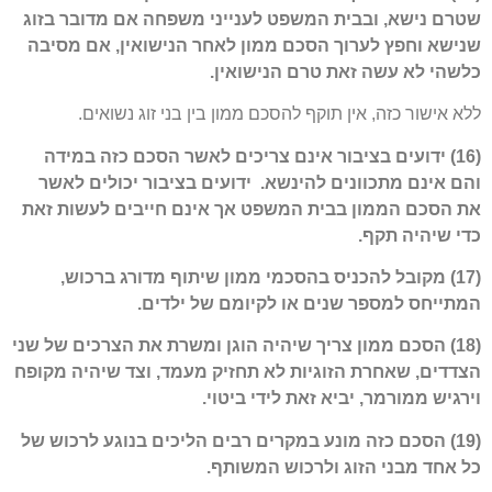
שטרם נישא, ובבית המשפט לענייני משפחה אם מדובר בזוג
שנישא וחפץ לערוך הסכם ממון לאחר הנישואין, אם מסיבה
כלשהי לא עשה זאת טרם הנישואין.
ללא אישור כזה, אין תוקף להסכם ממון בין בני זוג נשואים.
(16) ידועים בציבור אינם צריכים לאשר הסכם כזה במידה
והם אינם מתכוונים להינשא. ידועים בציבור יכולים לאשר
את הסכם הממון בבית המשפט אך אינם חייבים לעשות זאת
כדי שיהיה תקף.
(17) מקובל להכניס בהסכמי ממון שיתוף מדורג ברכוש,
המתייחס למספר שנים או לקיומם של ילדים.
(18) הסכם ממון צריך שיהיה הוגן ומשרת את הצרכים של שני
הצדדים, שאחרת הזוגיות לא תחזיק מעמד, וצד שיהיה מקופח
וירגיש ממורמר, יביא זאת לידי ביטוי.
(19) הסכם כזה מונע במקרים רבים הליכים בנוגע לרכוש של
כל אחד מבני הזוג ולרכוש המשותף.