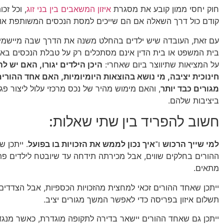
חוק יחסי ממון קובע את מסגרת
איזון המשאבים בין בני זוג
, וכל זכ
קודם כול דרך השאלה אם הם שייכים למסת הנכסים המשותפת או 
עם זאת, העובדה שיש ילדים בהחלט משנה את הדרך שבה מיישמי
בית המשפט או בית הדין אינם מסתכלים רק על טבלת הנכסים באופ
על המציאות שתיווצר ביום שאחרי:
היכן הילדים יגורו, האם יש 
חינוכית יציבה, מי נושא בהוצאות היומיומיות, האם אחד ההורי
מגורים כבד יותר
, והאם מימוש מהיר של נכס מרכזי עלול ליצור פ
ביציבות שלהם.
חשוב להפריד בין שתי שאלות:
למי שייך הרכוש
ו־
איך נכון לממש את הזכויות בו בפועל
. ייתכן 
ההורים בחלקים שווים, אבל מכירתה תידחה עד שיובטח לילדים פתר
מתאים.
ייתכן שאחד ההורים זכאי למחצית מהזכויות הכספיות, אבל הצדדים 
תשלום איזון בפריסה כדי לאפשר המשך מגורים יציב.
ייתכן גם שאחד ההורים יישאר בדירה לתקופה מוגדרת, כאשר מנגד 