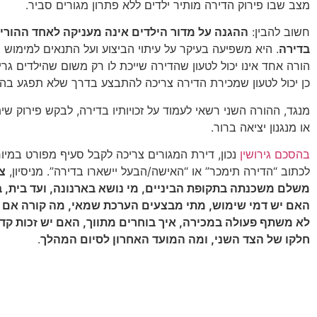
מצב שבו פירוק הדירה מותיר ילדים ללא פתרון מגורים סביר.
חשוב להבין:
ההגנה על מדור הילדים אינה מעניקה לאחד ההורי
בדירה
. היא משפיעה בעיקר על עיתוי הביצוע ועל התנאים למימוש הז
הורה אחד אינו יכול לטעון שהדירה שייכת לו רק משום שהילדים גרי
כן יכול לטעון שמכירת הדירה צריכה להתבצע בדרך שלא תפגע בה
מנגד, ההורה השני רשאי לעמוד על זכויותיו בדירה, לבקש פירוק שית
או מנגנון יציאה ברור.
בהסכם גירושין
נכון, דירת המגורים צריכה לקבל סעיף מפורט במיו
לכתוב “הדירה תימכר” או “האישה/הבעל יישארו בדירה”. מניסיון,
צ
משלם משכנתה בתקופת הביניים, מי נושא בארנונה, ועד בית, בי
האם יש דמי שימוש, מתי מבצעים הערכת שמאי, מה קורה אם 
לא משתף פעולה במכירה, איך בוחרים מתווך, האם יש זכות קד
חלקו של הצד השני, ומה המועד האחרון לסיום המהלך
.