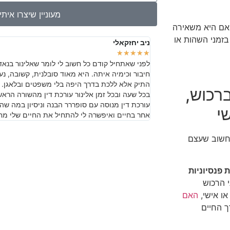
מעוניין שיצרו אית
 אם היא משאירה
בזמני השהות או
ניב יחזקאלי
★
★
★
★
★
לפני שאתחיל קודם כל חשוב לי לומר שאלינור בנא
חיבור וכימיה איתה. היא מאוד סובלנית, קשובה, 
התיק אלא ללכת בדרך היפה בלי משפטים ובלאגן. 
רכוש,
בכל שעה ובכל זמן אלינור עורכת דין מהשורה הראש
עורכת דין מנוסה עם סופררר הבנה וניסיון במה שה
י
אחר בחיים ואיפשרה לי להתחיל את החיים שלי מח
לחשוב שעצם
 פנסיוניות
י הרכוש
או אישי,
האם
ך החיים