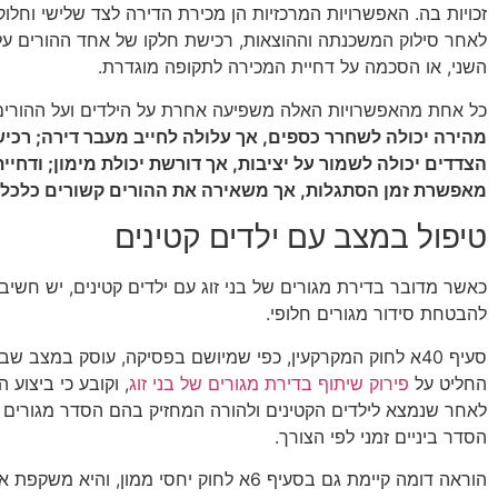
זכויות בה. האפשרויות המרכזיות הן מכירת הדירה לצד שלישי וחלו
לאחר סילוק המשכנתה וההוצאות, רכישת חלקו של אחד ההורים על 
השני, או הסכמה על דחיית המכירה לתקופה מוגדרת.
כל אחת מהאפשרויות האלה משפיעה אחרת על הילדים ועל ההורים
מהירה יכולה לשחרר כספים, אך עלולה לחייב מעבר דירה; רכיש
הצדדים יכולה לשמור על יציבות, אך דורשת יכולת מימון; ודחיי
מאפשרת זמן הסתגלות, אך משאירה את ההורים קשורים כלכלית
טיפול במצב עם ילדים קטינים
כאשר מדובר בדירת מגורים של בני זוג עם ילדים קטינים, יש חשיב
להבטחת סידור מגורים חלופי.
סעיף 40א לחוק המקרקעין, כפי שמיושם בפסיקה, עוסק במצב 
החליט על
פירוק שיתוף בדירת מגורים של בני זוג
, וקובע כי ביצוע 
לאחר שנמצא לילדים הקטינים ולהורה המחזיק בהם הסדר מגורים 
הסדר ביניים זמני לפי הצורך.
הוראה דומה קיימת גם בסעיף 6א לחוק יחסי ממון, והיא