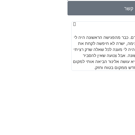
י קשר
יובל גולדברגר
★
★
★
★
★
דם. כבר מהפגישה הראשונה היה לי
משרד מצוין. מקצועי מיומן וישר עם ניסיו
נעימה, ישרה לא חיפשה לקחת את
היה לי מענה לכל שאלה שרק רציתי
ונה. אבל צנועה שאין להסביר
יא עושה אלינור הביאה אותי למקום
דש ממקום בטוח וחזק.