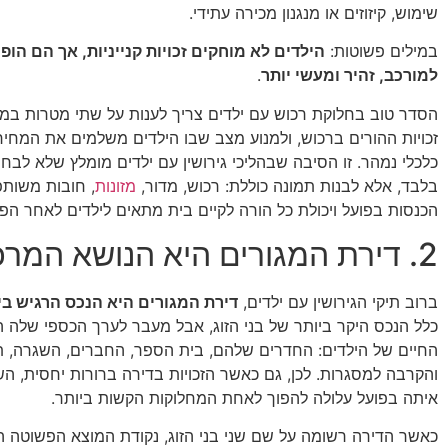
שימוש, קיזוזים או מנגנון מכירה עתידי.
במילים פשוטות:
הילדים לא מוחקים זכויות קנייניות, אך הם הופ
למורכב, זהיר ומעשי יותר
.
הסדר טוב בחלוקת רכוש עם ילדים צריך לענות על שתי מטרות במק
זכויות ההורים ברכוש, ולמנוע מצב שבו הילדים משלמים את המחיר
כלכלי נמהר. זו הסיבה שבהליכי גירושין עם ילדים מומלץ שלא לבחו
בלבד, אלא לבנות תמונה כוללת: רכוש, מדור,
מזונות
, חובות משותפ
הכנסות בפועל ויכולת כל הורה לקיים בית מתאים לילדים לאחר הפר
2. דירת המגורים היא הנושא המרכזי ביותר
ברוב תיקי הגירושין עם ילדים,
דירת המגורים היא הנכס הרגיש בי
כלל הנכס היקר ביותר של בני הזוג, אבל מעבר לערך הכספי שלה ה
החיים של הילדים: החדרים שלהם, בית הספר, החברים, השגרה, ת
והקרבה למסגרות. לכן, גם כאשר הזכויות בדירה ברורות יחסית, ה
איתה בפועל עלולה להפוך לאחת המחלוקות הקשות ביותר.
כאשר הדירה רשומה על שם שני בני הזוג, נקודת המוצא הפשוטה 