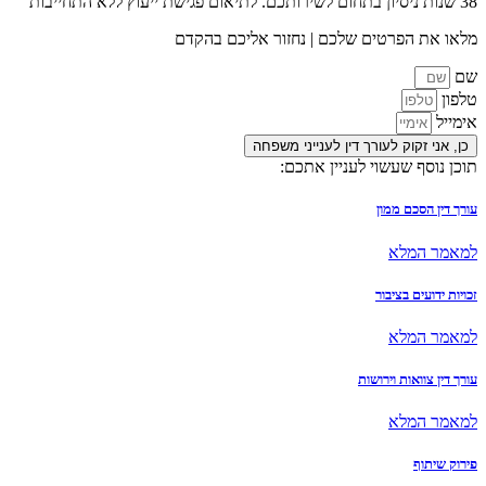
38 שנות ניסיון בתחום לשירותכם. לתיאום פגישת ייעוץ ללא התחייבות
מלאו את הפרטים שלכם | נחזור אליכם בהקדם
שם
טלפון
אימייל
כן, אני זקוק לעורך דין לענייני משפחה
תוכן נוסף שעשוי לעניין אתכם:
עורך דין הסכם ממון
למאמר המלא
זכויות ידועים בציבור
למאמר המלא
עורך דין צוואות וירושות
למאמר המלא
פירוק שיתוף