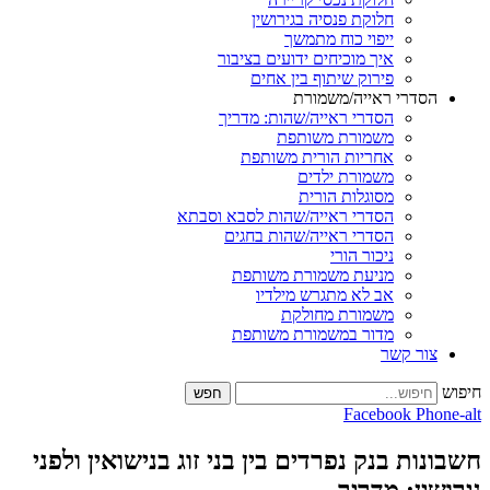
חלוקת פנסיה בגירושין
ייפוי כוח מתמשך
איך מוכיחים ידועים בציבור
פירוק שיתוף בין אחים
הסדרי ראייה/משמורת
הסדרי ראייה/שהות: מדריך
משמורת משותפת
אחריות הורית משותפת
משמורת ילדים
מסוגלות הורית
הסדרי ראייה/שהות לסבא וסבתא
הסדרי ראייה/שהות בחגים
ניכור הורי
מניעת משמורת משותפת
אב לא מתגרש מילדיו
משמורת מחולקת
מדור במשמורת משותפת
צור קשר
חיפוש
חפש
Facebook
Phone-alt
חשבונות בנק נפרדים בין בני זוג בנישואין ולפני
גירושין: מדריך