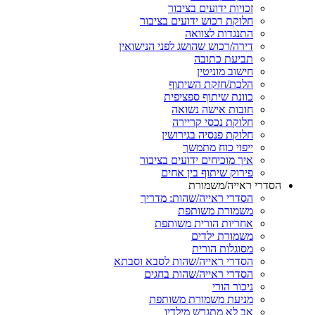
זכויות ידועים בציבור
חלוקת רכוש ידועים בציבור
התנגדות לצוואה
דירה/רכוש שהושג לפני הנישואין
תביעת כתובה
חישוב מוניטין
הלכת/חזקת השיתוף
כוונת שיתוף ספציפית
חובות אישה נשואה
חלוקת נכסי קריירה
חלוקת פנסיה בגירושין
ייפוי כוח מתמשך
איך מוכיחים ידועים בציבור
פירוק שיתוף בין אחים
הסדרי ראייה/משמורת
הסדרי ראייה/שהות: מדריך
משמורת משותפת
אחריות הורית משותפת
משמורת ילדים
מסוגלות הורית
הסדרי ראייה/שהות לסבא וסבתא
הסדרי ראייה/שהות בחגים
ניכור הורי
מניעת משמורת משותפת
אב לא מתגרש מילדיו