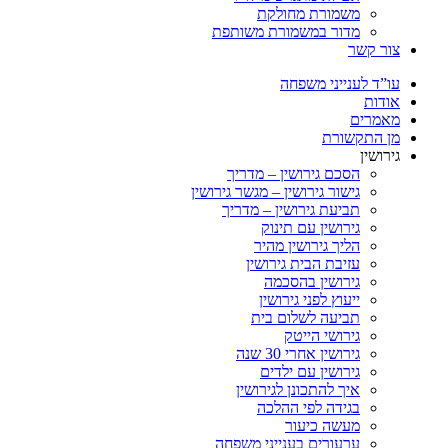
משמורת מחולקת
מדור במשמורת משותפת
צור קשר
עו”ד לענייני משפחה
אודות
מאמרים
מן התקשורת
גירושין
הסכם גירושין – מדריך
גישור גירושין – מגשר גירושין
תביעת גירושין – מדריך
גירושין עם תינוק
הליך גירושין מהיר
עזיבת הבית גירושין
גירושין בהסכמה
ייעוץ לפני גירושין
תביעה לשלום בית
גירושי הייטק
גירושין אחרי 30 שנה
גירושין עם ילדים
איך להתכונן לגירושין
בגידה לפי ההלכה
מעשה כיעור
ערעורים בענייני משפחה