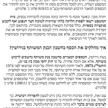
המשפט העליון, ניתן לסכל מהלכים מסוג זה ולחייב את בן הזוג להחזיר את
הכספים למאגר הרכוש המשותף (
בע”מ 919/15 פלוני נ’ פלונית
).
יתרה מכך, כאשר מוכח כי הייתה כוונה מכוונת להברחת נכסים,
בית
המשפט רשאי לפסוק חלוקה בלתי שוויונית לטובת הצד הנפגע ואף לקבוע
סנקציות כספיות
, כולל פסיקת הוצאות משפט מוגברות. בהתאם לכך,
הפרדת חשבונות בנק אינה מהווה דרך לעקוף את חזקת השיתוף או את
הוראות איזון המשאבים, אלא אם נעשתה בהסכמה מפורשת ובשקיפות
מלאה לאורך חיי הנישואין.
איך מחלקים את הכסף בחשבון הבנק המשותף בגירושין?
בעת גירושין,
הכספים המצויים בחשבון בנק משותף נחשבים לרכוש
משותף
, אלא אם הוכח אחרת. על פי
חוק יחסי ממון בין בני זוג,
התשל”ג-1973
, ולאור חזקת השיתוף החלה על זוגות שנישאו לפני 1974
או על אלו שניהלו אורח חיים שיתופי, כל אחד מבני הזוג זכאי למחצית
מהסכומים שבחשבון, ללא תלות במי שהפקיד יותר. בתי המשפט הכירו
בכך שגם אם צד אחד הפקיד יותר כספים לחשבון, הרי שהכספים שימשו
לניהול חיי המשפחה ולכן יש לחלקם שווה בשווה (
בע”מ 1398/11 פלוני נ’
פלונית
).
עם זאת, קיימות נסיבות חריגות בהן ניתן לטעון
להפרדה רכושית
. כך
למשל, אם בן זוג הצליח להוכיח כי הכספים הופקדו בחשבון המשותף
לצרכים זמניים בלבד
ולא מתוך כוונת שיתוף (למשל, כספי ירושה או