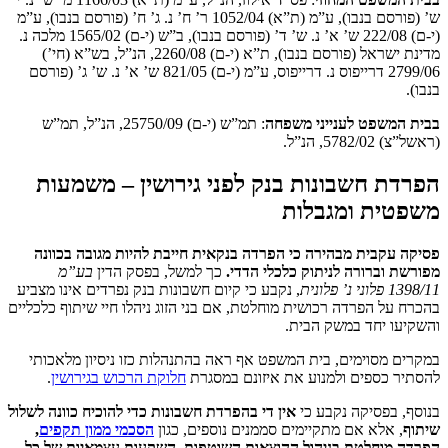
ש’ (פורסם בנבו), ע”מ (ת”א) 1052/04 ר’ ח’ נ. ג’ ח’ (פורסם בנבו), ע”מ
(י-ם) 222/08 ש’ א’ נ. ש’ ד’ (פורסם בנבו), ב”ש (י-ם) 1565/02 מלכה נ.
מדינת ישראל (פורסם בנבו), ת”א (י-ם) 2260/08, הנ”ל, בש”א (חי’)
2799/06 דרייפוס נ. דרייפוס, ע”מ (י-ם) 821/05 ש’ א’ נ. ש’ ג’ (פורסם
בנבו).
בבית המשפט לענייני משפחה
: תמ”ש (י-ם) 25750/09, הנ”ל, תמ”ש
(ראשל”צ) 5782/02, הנ”ל.
הפרדת חשבונות בנק לפני גירושין – משמעות
משפטית ומגבלות
פסיקה עקבית מבהירה כי הפרדה בנקאית חייבת להיות מגובה בכוונה
מפורשת וברורה לניתוק כלכלי הדדי.
כך למשל, בפסק הדין
בע”מ
1398/11 פלוני נ’ פלונית
, נקבע כי קיום חשבונות בנק נפרדים אינו מצביע
בהכרח על הפרדה רכושית מוחלטת, אם בני הזוג ניהלו חיי שיתוף כלכליים
והשקיעו יחד במשק הבית.
במקרים מסוימים, בית המשפט אף ראה בהתנהלות כזו ניסיון מלאכותי
להסתיר כספים ולמנוע את איזונם במסגרת
חלוקת הרכוש בגירושין
.
בנוסף, בפסיקה נקבע כי
אין די בהפרדת חשבונות כדי להוכיח כוונה לשלול
שיתוף
, אלא אם מתקיימים סממנים נוספים, כגון
הסכמי ממון תקפים
,
הפרדה מוחלטת בניהול ההוצאות השוטפות, השקעות עצמאיות של כל