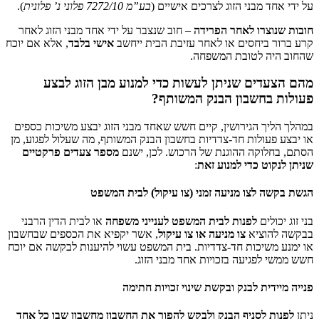
על ידי אחד מבני הזוג לצרכים אישיים (
בע”מ 7272/10 פלוני נ’ פלונית
).
חובות שנוצרו לאחר הפרידה
– חוב שנצבר על ידי אחד מבני הזוג לאחר
קרע ברור ביחסים או לאחר עזיבת הבית ייחשב
אישי בלבד
, אלא אם יוכח
שהחוב היה לטובת המשפחה.
מהם הצעדים שניתן לעשות כדי למנוע מבן הזוג לבצע
פעולות בחשבון הבנק המשותף?
במהלך הליך הגירושין, קיים חשש שאחד מבני הזוג יבצע משיכות כספים
או יבצע פעולות חד-צדדיות בחשבון הבנק המשותף, מה שעלול לפגוע, מן
הסתם, בחלוקה ההוגנת של הרכוש. לכן, ישנם
מספר צעדים פרקטיים
שניתן לנקוט כדי למנוע זאת
:
הגשת בקשה לצו מניעה זמני (צו עיקול) לבית המשפט
בני זוג יכולים
לפנות לבית המשפט לענייני משפחה
או לבית הדין הרבני
בבקשה להוציא
צו מניעה או צו עיקול
, אשר יקפיא את הכספים שבחשבון
או ימנע משיכות חד-צדדיות. בית המשפט עשוי להיענות לבקשה אם יוכח
חשש ממשי לפגיעה בזכויות אחד מבני הזוג.
פנייה מיידית לבנק ובקשת שינוי זכויות חתימה
ניתן
לפנות לסניף הבנק ולבקש להפוך את החשבון מחשבון שבו כל אחד