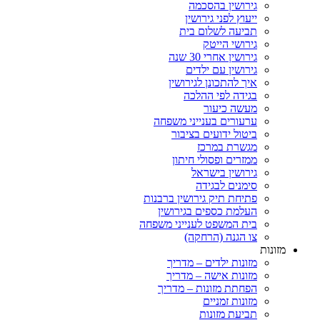
גירושין בהסכמה
ייעוץ לפני גירושין
תביעה לשלום בית
גירושי הייטק
גירושין אחרי 30 שנה
גירושין עם ילדים
איך להתכונן לגירושין
בגידה לפי ההלכה
מעשה כיעור
ערעורים בענייני משפחה
ביטול ידועים בציבור
מגשרת במרכז
ממזרים ופסולי חיתון
גירושין בישראל
סימנים לבגידה
פתיחת תיק גירושין ברבנות
העלמת כספים בגירושין
בית המשפט לענייני משפחה
צו הגנה (הרחקה)
מזונות
מזונות ילדים – מדריך
מזונות אישה – מדריך
הפחתת מזונות – מדריך
מזונות זמניים
תביעת מזונות