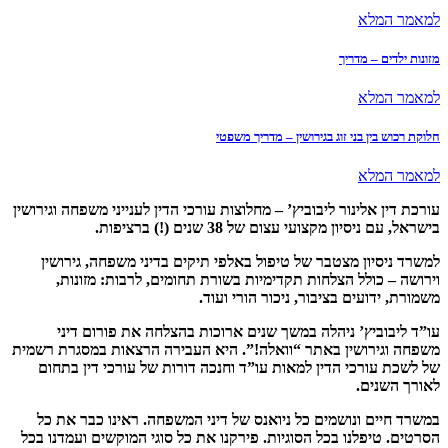
למאמר המלא
מזונות ילדים – מדריך
למאמר המלא
חלוקת רכוש בין בני זוג בגירושין – מדריך משפטי
למאמר המלא
עורכת דין אלינור ליבוביץ’ – מחלוצות עורכי הדין לענייני משפחה וגירושין
בישראל, עם ניסיון מקצועי עצום של 38 שנים (!) ברציפות
.
למשרד ניסיון מצטבר של טיפול באלפי תיקים בדיני משפחה, גירושין
וירושה – כולל הצלחות תקדימיות בשורת תחומים, לרבות: מזונות,
משמורת, ידועים בציבור, ניכור הורי ועוד
.
עו”ד ליבוביץ’ ניהלה במשך שנים ארוכות בהצלחה את פורום דיני
משפחה וגירושין באתר “וואלה!”. היא העבירה הרצאות במסגרת רשמית
של לשכת עורכי הדין למאות עו”ד וחנכה דורות של עורכי דין בתחום
לאורך השנים
.
במשרד חיים ונושמים כל ניואנס של דיני המשפחה. ראינו כבר את כל
הסרטים. טיפלנו בכל הסוגיות. פירקנו את כל סוגי המוקשים ועמדנו בכל