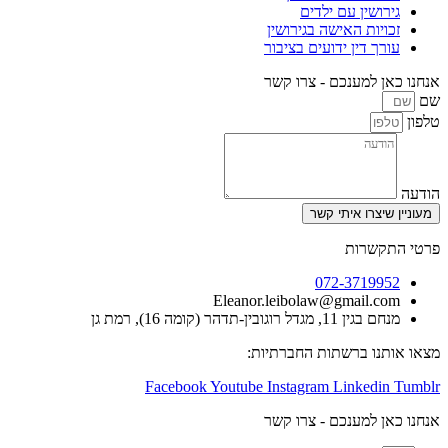
גירושין עם ילדים
זכויות האישה בגירושין
עורך דין ידועים בציבור
אנחנו כאן למענכם - צרו קשר
שם
טלפון
הודעה
מעוניין שיצרו איתי קשר
פרטי התקשרות
072-3719952
Eleanor.leibolaw@gmail.com
מנחם בגין 11, מגדל רוגובין-תדהר (קומה 16), רמת גן
מצאו אותנו ברשתות החברתיות:
Facebook
Youtube
Instagram
Linkedin
Tumblr
אנחנו כאן למענכם - צרו קשר