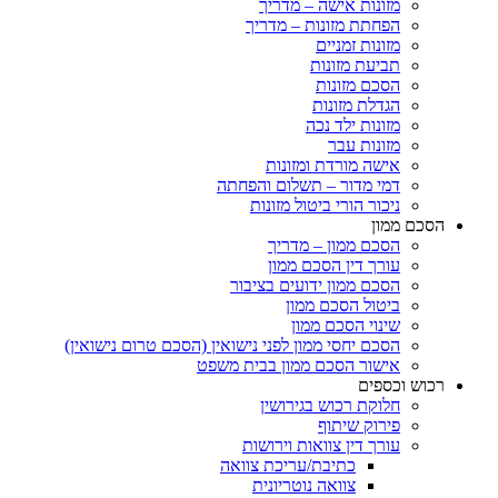
מזונות אישה – מדריך
הפחתת מזונות – מדריך
מזונות זמניים
תביעת מזונות
הסכם מזונות
הגדלת מזונות
מזונות ילד נכה
מזונות עבר
אישה מורדת ומזונות
דמי מדור – תשלום והפחתה
ניכור הורי ביטול מזונות
הסכם ממון
הסכם ממון – מדריך
עורך דין הסכם ממון
הסכם ממון ידועים בציבור
ביטול הסכם ממון
שינוי הסכם ממון
הסכם יחסי ממון לפני נישואין (הסכם טרום נישואין)
אישור הסכם ממון בבית משפט
רכוש וכספים
חלוקת רכוש בגירושין
פירוק שיתוף
עורך דין צוואות וירושות
כתיבת/עריכת צוואה
צוואה נוטריונית