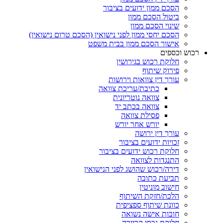
הסכם ממון ידועים בציבור
ביטול הסכם ממון
שינוי הסכם ממון
הסכם יחסי ממון לפני נישואין (הסכם טרום נישואין)
אישור הסכם ממון בבית משפט
רכוש וכספים
חלוקת רכוש בגירושין
פירוק שיתוף
עורך דין צוואות וירושות
כתיבת/עריכת צוואה
צוואה נוטריונית
צוואה בכתב יד
פסילת צוואה
יורש אחר יורש
עורך דין ירושה
זכויות ידועים בציבור
חלוקת רכוש ידועים בציבור
התנגדות לצוואה
דירה/רכוש שהושג לפני הנישואין
תביעת כתובה
חישוב מוניטין
הלכת/חזקת השיתוף
כוונת שיתוף ספציפית
חובות אישה נשואה
חלוקת נכסי קריירה