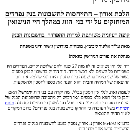
הלכת אורון
–
התייחסות לחשבונות בנק נפרדים
המוחזקים על ידי
בני
הזוג במהלך חיי הנישואין
קופה רעיונית משותפת למרות ההפרדה
בחשבונות הבנק
מאת עו”ד אלינור ליבוביץ, מומחית בגירושין גישור ודיני משפחה
מנהלת את פורום הגירושין בוואלה!
דוד ונלי היו נשואים זה לזו מזה 27 שנה ולהם שלושה ילדים. הצדדים חיו
בשכירות כל השנים ולא רכשו דירה. דוד החזיק בחשבון הבנק כספים
בשווי של שני מיליון ₪ שעלה בידו לחסוך היות ונלי שילמה את רוב
ההוצאות של המחיה והבית והוא הפנה את כספו לחסכון ולהשקעות.
לעומת זאת, לנלי אין חסכון בכלל. מה יקרה עם בני הזוג
יתגרשו
? האם
יתכן כי נלי תצא בלא כספים ו/או רכוש רק מהסיבה שחשבונות הבנק של
הצדדים מופרדים זה מזו? האם יוכל דוד לטעון כי בעניינם לא חלה
חזקת
השיתוף
בשל העובדה כי החזיקו בחשבונות בנק נפרדים? ברוב המקרים
לא זו תהיה התוצאה.
ברע”א 964/92 אורון נ. אורון, נפסק בנוגע לחשבונות בנקים נפרדים
הרשומים ע”ש אחד מבני הזוג: