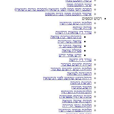
ביטול הסכם ממון
שינוי הסכם ממון
הסכם יחסי ממון לפני נישואין (הסכם טרום נישואין)
אישור הסכם ממון בבית משפט
רכוש וכספים
חלוקת רכוש בגירושין
פירוק שיתוף
עורך דין צוואות וירושות
כתיבת/עריכת צוואה
צוואה נוטריונית
צוואה בכתב יד
פסילת צוואה
יורש אחר יורש
עורך דין ירושה
זכויות ידועים בציבור
חלוקת רכוש ידועים בציבור
התנגדות לצוואה
דירה/רכוש שהושג לפני הנישואין
תביעת כתובה
חישוב מוניטין
הלכת/חזקת השיתוף
כוונת שיתוף ספציפית
חובות אישה נשואה
חלוקת נכסי קריירה
חלוקת פנסיה בגירושין