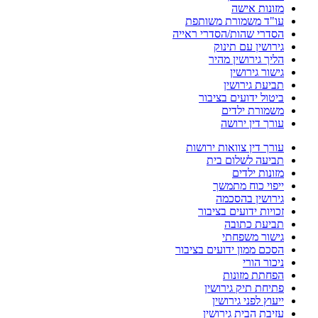
מזונות אישה
עו"ד משמורת משותפת
הסדרי שהות/הסדרי ראייה
גירושין עם תינוק
הליך גירושין מהיר
גישור גירושין
תביעת גירושין
ביטול ידועים בציבור
משמורת ילדים
עורך דין ירושה
עורך דין צוואות ירושות
תביעה לשלום בית
מזונות ילדים
ייפוי כוח מתמשך
גירושין בהסכמה
זכויות ידועים בציבור
תביעת כתובה
גישור משפחתי
הסכם ממון ידועים בציבור
ניכור הורי
הפחתת מזונות
פתיחת תיק גירושין
ייעוץ לפני גירושין
עזיבת הבית גירושין