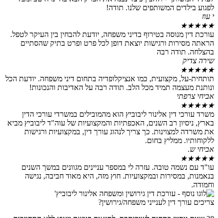
לפגוע בילדים המשותפים שלנו. תודה!
י עוז
★
★
★
★
★
עורכת דין מנוסה בטירוף בדיני משפחה, יודעת להבחין בין העיקר לטפל.
הראתה מסירות ורגישות יוצאת דופן לכל פרט ופרט בתיק שהסתיים
בהצלחה. תודה רבה
שירה צדיק
★
★
★
★
★
תותחית-על, מקצועית, כמו אנציקלופדיה בתחום דיני משפחה. יודעת הכל
ונותנת מעצמה תמיד מכל הלב. תודה רבה על האדיבות והנכונות!
אביחי צרפתי
★
★
★
★
★
משרד עורכי דין אלינור ליבוביץ הוא מהמובילים במשרדי עורכי הדין
בארץ, ניסיון רב השנים, האכפתיות והמקצועיות של עוה"ד ליבוביץ מביא
את משרדה למצוינות. כך צריך לנהוג עורך דין, במקצועיות ורגישות
ללקוחותיו. ממליץ בחום.
אביחי ש.
★
★
★
★
★
עו"ד עם נשמה טובה. עזרה לי במספר עניינים מגוונים במשך השנים
בנאמנות, במסירות ובמקצועיות. חוץ מזה, היא מאוד חביבה, נגישה
וחמודה.
צריכים עורך דין לענייני משפחה/גירושין?