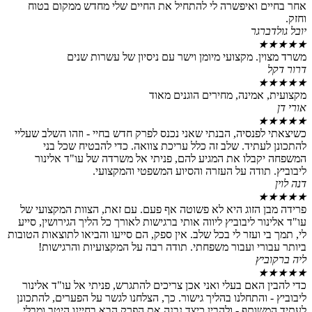
אחר בחיים ואיפשרה לי להתחיל את החיים שלי מחדש ממקום בטוח
וחזק.
יובל גולדברגר
★
★
★
★
★
משרד מצוין. מקצועי מיומן וישר עם ניסיון של עשרות שנים
דרור דקל
★
★
★
★
★
מקצועית, אמינה, מחירים הוגנים מאוד
אורי דן
★
★
★
★
★
כשיצאתי לפנסיה, הבנתי שאני נכנס לפרק חדש בחיי - וזהו השלב שעליי
להתכונן לעתיד. שלב זה כלל עריכת צוואה. כדי להבטיח שכל בני
המשפחה יקבלו את המגיע להם, פניתי אל משרדה של עו"ד אלינור
ליבוביץ. תודה על העזרה והסיוע המשפטי והמקצועי.
דנה לוין
★
★
★
★
★
פרידה מבן הזוג היא לא פשוטה אף פעם. עם זאת, הצוות המקצועי של
עו"ד אלינור ליבוביץ ליווה אותי ברגישות לאורך כל הליך הגירושין, סייע
לי, תמך בי ועזר לי בכל שלב. אין ספק, הם סייעו והביאו לתוצאות הטובות
ביותר עבורי ועבור משפחתי. תודה רבה על המקצועיות והרגישות!
ליה ברקוביץ
★
★
★
★
★
כדי להבין האם בעלי ואני אכן צריכים להתגרש, פניתי אל עו"ד אלינור
ליבוביץ - והתחלנו בהליך גישור. כך, הצלחנו לגשר על הפערים, להתכונן
לעתיד המשותף - ולהבין כיצד נבנה את הפרק הבא בחיינו היטב ומבלי