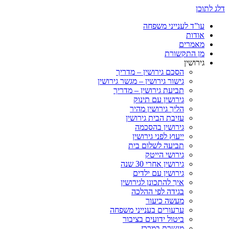
דלג לתוכן
עו”ד לענייני משפחה
אודות
מאמרים
מן התקשורת
גירושין
הסכם גירושין – מדריך
גישור גירושין – מגשר גירושין
תביעת גירושין – מדריך
גירושין עם תינוק
הליך גירושין מהיר
עזיבת הבית גירושין
גירושין בהסכמה
ייעוץ לפני גירושין
תביעה לשלום בית
גירושי הייטק
גירושין אחרי 30 שנה
גירושין עם ילדים
איך להתכונן לגירושין
בגידה לפי ההלכה
מעשה כיעור
ערעורים בענייני משפחה
ביטול ידועים בציבור
מגשרת במרכז