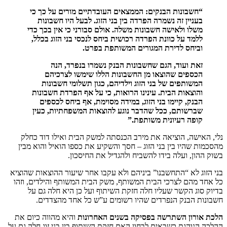
“
חשבונות
הבנקים: הממצאים העובדתיים מורים על כך כי
בעניין זה נשמרה הפרדה בין בני הזוג. לבעל היו חשבונות
משלו ולאישה חשבונות משלה. אולם סבורני כי אין בכך כדי
ללמד על כוונת הפרדה רכושית ביחס לנכסי בני הזוג בכלל,
וביחס לדירת המגורים המשותפת בפרט
.
זאת ועוד, הגם שחשבונות הבנק נשמרו בנפרד, הנה
הכספים שהוצאו מן החשבונות הללו שימשו לצרכיהם
המשותפים של בני הזוג וילדיהם, כגון תשלומי חשבונות
והוצאות הבית. עינינו הרואות, כי על אף הפרדת חשבונות
הבנק, קיימו בני הזוג, במידה מסוימת, אף ביחס לכספים
שברשותם, ככל שהדבר נוגע להוצאות המשפחתיות, כעין
קופה רעיונית משותפת
.”
נלי, האישה, הוציאה את מירב הכנסתה למשק הבית ואילו דוד כחלק
מהסכמות שהיו בין בני הזוג – חסך והשקיע את כספו הואיל והוא מבין
בשוק ההון, ועלה בידו להשביח ולהגדיל את החיסכון.
בני הזוג לא “התחשבנו” ביניהם ולא עקבו אחר שיעור ההוצאות שהוציא
כל אחד מהם לצרכי הבית המשותף, משק הבית המשותף והילדים, וזהו
בדיוק סוג הקשר שעליו חלה חזקת השיתוף ועל כן היא חלה גם על
חשבונות הבנק הנפרדים שהיו רשומים ע”ש כל אחד מהצדדים.
הלכת אורון השתרשה בפסיקה בשנים האחרונות
והיא מהווה כיום את
ההלכה הנוהגת כשבאים לבחון האם חזקת השיתוף בין בני זוג חלה גם על