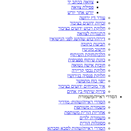
צוואה בכתב יד
פסילת צוואה
יורש אחר יורש
עורך דין ירושה
זכויות ידועים בציבור
חלוקת רכוש ידועים בציבור
התנגדות לצוואה
דירה/רכוש שהושג לפני הנישואין
תביעת כתובה
חישוב מוניטין
הלכת/חזקת השיתוף
כוונת שיתוף ספציפית
חובות אישה נשואה
חלוקת נכסי קריירה
חלוקת פנסיה בגירושין
ייפוי כוח מתמשך
איך מוכיחים ידועים בציבור
פירוק שיתוף בין אחים
הסדרי ראייה/משמורת
הסדרי ראייה/שהות: מדריך
משמורת משותפת
אחריות הורית משותפת
משמורת ילדים
מסוגלות הורית
הסדרי ראייה/שהות לסבא וסבתא