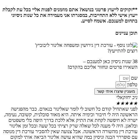
**
זקוקים לייעוץ פרטני בנושא? אתם מוזמנים לפנות אליי בכל עת לקבלת
ייעוץ אישי ללא התחייבות, במסגרתו אני מעמידה את כל שנות ניסיוני
בתחום למענכם. אשמח לסייע.
תוכן עניינים
רוצים להתייעץ?
38 שנות ניסיון כאן למענכם –
השאירו פרטים ונחזור אליכם בהקדם!
שם
טלפון
מעוניין שיצרו איתי קשר
ניב יחזקאלי
★
★
★
★
★
לפני שאתחיל קודם כל חשוב לי לומר שאלינור בנאדם. כבר מהפגישה
הראשונה היה לי חיבור וכימיה איתה. היא מאוד סובלנית, קשובה, נעימה,
ישרה לא חיפשה לקחת את התיק אלא ללכת בדרך היפה בלי משפטים
ובלאגן. היה לי מענה לכל שאלה שרק רציתי בכל שעה ובכל זמן אלינור
עורכת דין מהשורה הראשונה. אבל צנועה שאין להסביר עורכת דין מנוסה
עם סופררר הבנה וניסיון במה שהיא עושה אלינור הביאה אותי למקום