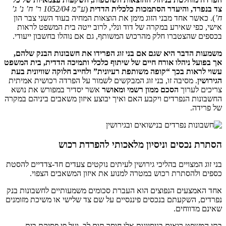
צד בנפרד, והיעדר הסתמכות כלכלית הדדית
(
ע”מ 1052/04 ר’ ח’ נ’ ג’
ח’
). כאשר אחד מבני הזוג מימן את הוצאות המחיה בעוד השני צבר הון
אישי, כפי שאירע במקרה של דוד ונלי, לרוב ייטה בית המשפט לראות
בכספים שהצטברו חלק מהרכוש המשותף, גם אם נוהלו בחשבון ייעודי.
משמעות הדבר היא שגם אם בני זוג הפרידו את חשבונות הבנק שלהם,
אך בפועל ניהלו אורח חיים של שיתוף כלכלי ותמיכה הדדית, בית המשפט
עשוי לראות בכך “קופה משותפת רעיונית” ולחייב חלוקה שוויונית בעת
הגירושין
. מסיבה זו, בני זוג המבקשים לשמור על הפרדה רכושית אמיתית
צריכים לערוך
הסכם ממון רשמי ומאושר
אשר יסדיר במפורש את נושא
החשבונות הנפרדים ויקבע האם ואיך יבוצע איזון משאבים ביניהם במקרה
של פרידה.
הסתרת נכסים וניסיון מלאכותי להפרדת רכוש
בני זוג המצויים בהליכי גירושין לעיתים נוקטים צעדים חד-צדדיים להסטת
כספים ולהסתרת רכוש במטרה למנוע את איזון המשאבים הצפוי.
אחד האמצעים הנפוצים הוא העברת סכומים משמעותיים לחשבונות בנק
נפרדים, השקעתם בנכסים פיננסיים על שם צד שלישי או משיכת מזומנים
שאינם מדווחים.
בתי המשפט רואים בניסיונות אלו חוסר תום לב, ועל פי פסיקת בית