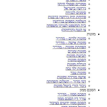
ממזרים ופסולי חיתון
גירושין בישראל
סימנים לבגידה
פתיחת תיק גירושין ברבנות
העלמת כספים בגירושין
בית המשפט לענייני משפחה
צו הגנה (הרחקה)
מזונות
מזונות ילדים – מדריך
מזונות אישה – מדריך
הפחתת מזונות – מדריך
מזונות זמניים
תביעת מזונות
הסכם מזונות
הגדלת מזונות
מזונות ילד נכה
מזונות עבר
אישה מורדת ומזונות
דמי מדור – תשלום והפחתה
ניכור הורי ביטול מזונות
הסכם ממון
הסכם ממון – מדריך
עורך דין הסכם ממון
הסכם ממון ידועים בציבור