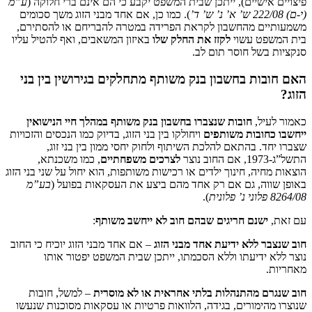
פיצויים אישיים), ייתכן שבית המשפט יקבע כי הם אינם ברי חלוקה (
ע”מ
(י-ם) 222/08 ש’ א’ נ’ ש’ ד’
). כמו כן, אם אחד מבני הזוג משך סכומים
משמעותיים מהחשבון לקראת הפרידה במטרה להבריחם או להסתירם,
בית המשפט עשוי
לקזז את החלק שלו
באיזון המשאבים, ואף להטיל עליו
סנקציות בשל חוסר תום לב.
האם חובות בחשבון בנק משותף מתחלקים בגירושין בין בני
הזוג?
כאמור לעיל,
חובות שנצברו בחשבון בנק משותף במהלך חיי הנישואין
ייחשבו כחובות משותפים
ויחולקו בין בני הזוג, בדיוק כמו הנכסים והזכויות
שצברו יחד. בהתאם להלכת השיתוף ולחוק יחסי ממון בין בני זוג,
התשל”ג-1973, אם החוב נוצר
לצרכים משפחתיים
, כמו משכנתא,
הוצאות מחיה, חינוך ילדים או רכישות משותפות, הוא יחול על שני בני הזוג
באופן שווה, גם אם רק אחד מהם ביצע את העסקאות בפועל (
בע”מ
8264/08 פלוני נ’ פלונית
).
עם זאת,
ישנם חריגים שבהם חוב לא ייחשב משותף
:
חוב שנצבר ללא ידיעת אחד מבני הזוג
– אם אחד מבני הזוג יוכיח כי החוב
נוצר ללא ידיעתו וללא הסכמתו, ייתכן שבית המשפט יפטור אותו
מאחריות.
חוב שנגרם מהתנהלות בלתי אחראית או לא מוסרית
– למשל, חובות
שנוצרו מהימורים, בגידה, הלוואות פרטיות או עסקאות מסוכנות שנעשו