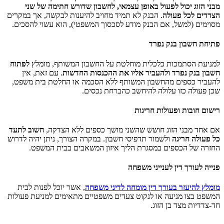
מבני הזוג יכול לפעול באופן עצמאי, לחשבון שדורש חתימה של שני
הצדדים לכל פעולה
. הבנק לא תמיד מחויב להיענות לבקשה, אך במקרים
מסוימים (למשל, אם הבנק מודע לסכסוך המשפטי), הוא עשוי להסכים.
פתיחת חשבון בנק נפרד
למניעת הסתמכות כלכלית מוחלטת על החשבון המשותף, מומלץ
לפתוח
חשבון בנק נפרד ולהעביר אליו את ההכנסות החדשות
. עם זאת, אין
להעביר כספים מהחשבון המשותף ללא הסכמה או החלטת בית משפט,
שכן פעולה כזו עלולה להיחשב כהברחת נכסים.
רישום חובות ופעולות חריגות
אם אחד מבני הזוג חושש שהשני מושך כספים ללא הצדקה,
חשוב לתעד
כל פעולה חריגה
ולשמור תדפיסי חשבון. במקרה הצורך, ניתן יהיה לדרוש
החזרה של הכספים במסגרת הליך איזון המשאבים בבית המשפט.
פנייה לעורך דין לענייני משפחה
מומלץ להיעזר בעורך דין מומחה לדיני משפחה
, אשר יוכל לפנות לבית
המשפט בצו מניעה או לנקוט צעדים משפטיים מתאימים למניעת פעולות
חד-צדדיות מצד בן הזוג.