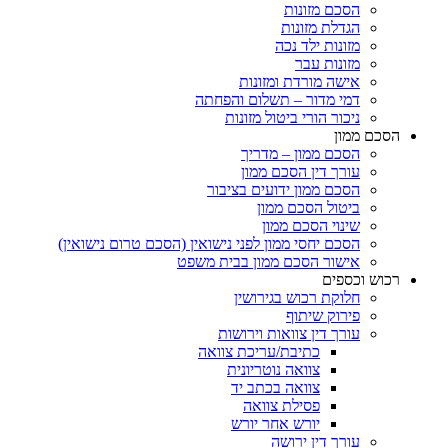
הסכם מזונות
הגדלת מזונות
מזונות ילד נכה
מזונות עבר
אישה מורדת ומזונות
דמי מדור – תשלום והפחתה
ניכור הורי ביטול מזונות
הסכם ממון
הסכם ממון – מדריך
עורך דין הסכם ממון
הסכם ממון ידועים בציבור
ביטול הסכם ממון
שינוי הסכם ממון
הסכם יחסי ממון לפני נישואין (הסכם טרום נישואין)
אישור הסכם ממון בבית משפט
רכוש וכספים
חלוקת רכוש בגירושין
פירוק שיתוף
עורך דין צוואות וירושות
כתיבת/עריכת צוואה
צוואה נוטריונית
צוואה בכתב יד
פסילת צוואה
יורש אחר יורש
עורך דין ירושה