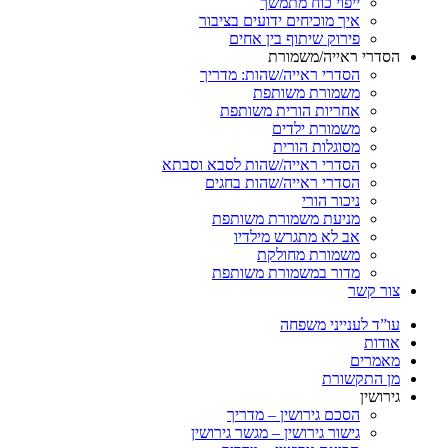
ייפוי כוח מתמשך
איך מוכיחים ידועים בציבור
פירוק שיתוף בין אחים
הסדרי ראייה/משמורת
הסדרי ראייה/שהות: מדריך
משמורת משותפת
אחריות הורית משותפת
משמורת ילדים
מסוגלות הורית
הסדרי ראייה/שהות לסבא וסבתא
הסדרי ראייה/שהות בחגים
ניכור הורי
מניעת משמורת משותפת
אב לא מתגרש מילדיו
משמורת מחולקת
מדור במשמורת משותפת
צור קשר
עו”ד לענייני משפחה
אודות
מאמרים
מן התקשורת
גירושין
הסכם גירושין – מדריך
גישור גירושין – מגשר גירושין