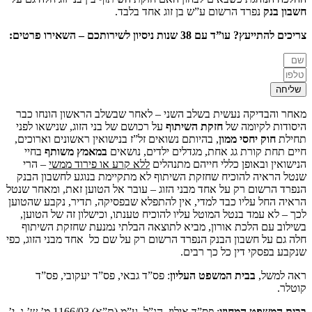
חשבון בנק
נפרד הרשום ע”ש בן זוג אחד בלבד.
צריכים להתייעץ? עו”ד עם 38 שנות ניסיון לשירותכם – השאירו פרטים:
שליחה
מאחר והבדיקה נעשית בשלב השני – לאחר שבשלב הראשון הונחו כבר
היסודות לקיומה של
חזקת השיתוף
על רכושם של בני הזוג, שנישאו לפני
תחילת
חוק יחסי ממון
, בהיותם נשואים זל”ז בנישואין ראשונים וארוכים,
חיים תחת קורת גג אחת, מגדלים ילדים, נושאים
במאמץ משותף
בחיי
הנישואין ובאופן כללי חייהם מתנהלים
ללא קרע או פירוד ממשי
– הרי
שנטל הראיה להוכיח שחזקת השיתוף לא מתקיימת בנוגע לחשבון הבנק
הנפרד הרשום רק על אחד מבני הזוג – עובר אל הטוען זאת, ומאחר שנטל
הראיה החל עליו כבד למדי, אין להתפלא שבפסיקה, תדיר, נקבע שהטוען
לכך – לא עמד בנטל המוטל עליו להוכיח טענתו, וכישלון זה של הטוען,
בשילוב עם הלכת אורון, מביא לתוצאה הבלתי נמנעת שחזקת השיתוף
חלה גם על חשבון הבנק הנפרד הרשום רק על שם כל אחד מבני הזוג, כפי
שנקבע בפסקי דין כל כך רבים.
ראה למשל,
בבית המשפט העליון
: פס”ד גבאי, פס”ד יעקובי, פס”ד
קוטלר.
בבית המשפט המחוזי
: פס”ד אילוז, הנ”ל, ע”מ (ת”א) 1166/03 מ’ ש’ נ. י’