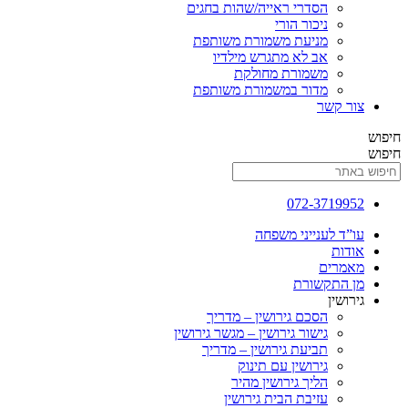
הסדרי ראייה/שהות בחגים
ניכור הורי
מניעת משמורת משותפת
אב לא מתגרש מילדיו
משמורת מחולקת
מדור במשמורת משותפת
צור קשר
חיפוש
חיפוש
072-3719952
עו”ד לענייני משפחה
אודות
מאמרים
מן התקשורת
גירושין
הסכם גירושין – מדריך
גישור גירושין – מגשר גירושין
תביעת גירושין – מדריך
גירושין עם תינוק
הליך גירושין מהיר
עזיבת הבית גירושין