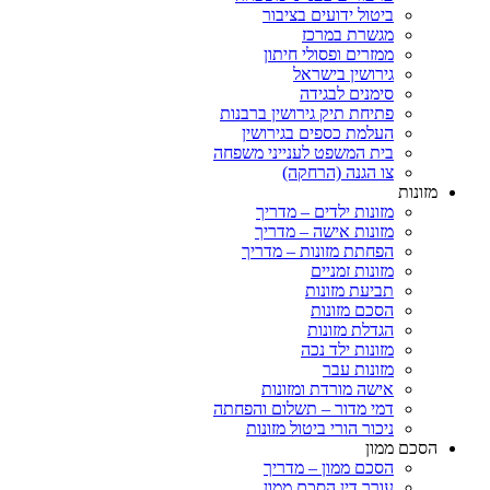
ביטול ידועים בציבור
מגשרת במרכז
ממזרים ופסולי חיתון
גירושין בישראל
סימנים לבגידה
פתיחת תיק גירושין ברבנות
העלמת כספים בגירושין
בית המשפט לענייני משפחה
צו הגנה (הרחקה)
מזונות
מזונות ילדים – מדריך
מזונות אישה – מדריך
הפחתת מזונות – מדריך
מזונות זמניים
תביעת מזונות
הסכם מזונות
הגדלת מזונות
מזונות ילד נכה
מזונות עבר
אישה מורדת ומזונות
דמי מדור – תשלום והפחתה
ניכור הורי ביטול מזונות
הסכם ממון
הסכם ממון – מדריך
עורך דין הסכם ממון