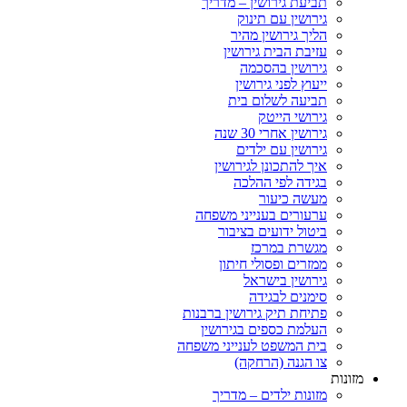
תביעת גירושין – מדריך
גירושין עם תינוק
הליך גירושין מהיר
עזיבת הבית גירושין
גירושין בהסכמה
ייעוץ לפני גירושין
תביעה לשלום בית
גירושי הייטק
גירושין אחרי 30 שנה
גירושין עם ילדים
איך להתכונן לגירושין
בגידה לפי ההלכה
מעשה כיעור
ערעורים בענייני משפחה
ביטול ידועים בציבור
מגשרת במרכז
ממזרים ופסולי חיתון
גירושין בישראל
סימנים לבגידה
פתיחת תיק גירושין ברבנות
העלמת כספים בגירושין
בית המשפט לענייני משפחה
צו הגנה (הרחקה)
מזונות
מזונות ילדים – מדריך