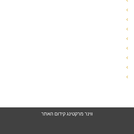
הסכם ממון ידועים בציבור
ניכור הורי
הפחתת מזונות
פתיחת תיק גירושין
ייעוץ לפני גירושין
עזיבת הבית גירושין
גירושין עם ילדים
זכויות האישה בגירושין
עורך דין ידועים בציבור
הצהרת נגישות
מדיניות פרטיות
ווינר מרקטינג
קידום האתר