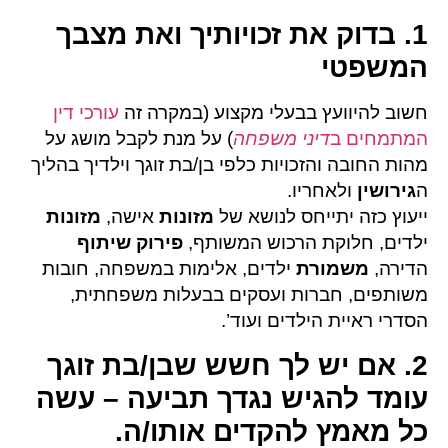
1. בדוק את זכויותיך ואת מצבך
המשפטי
חשוב להיוועץ בבעלי מקצוע (במקרה זה
עורכי דין
המתמחים ב
דיני משפחה
) על מנת לקבל מושג על
מהות החובה והזכויות כלפי בן/בת זוגך וילדיך בהליך
ה
גירושין
ולאחריו.
ייעוץ כזה יתייחס לנושא של
מזונות
אישה,
מזונות
ילדים, חלוקת הרכוש המשותף,
פירוק שיתוף
הדירה,
משמורת
ילדים, אלימות במשפחה, חובות
משותפים, חברות ועסקים בבעלות משפחתית,
הסדרי ראיית הילדים ועוד’.
2. אם יש לך חשש שבן/בת זוגך
עומד להגיש נגדך תביעה – עשה
כל מאמץ להקדים אותו/ה.