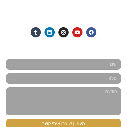
מנחם בגין 11, מגדל רוגובין-תדהר (קומה 16), רמת גן
מצאו אותנו ברשתות החברתיות:
אנחנו כאן למענכם - צרו קשר
מעוניין שיצרו איתי קשר