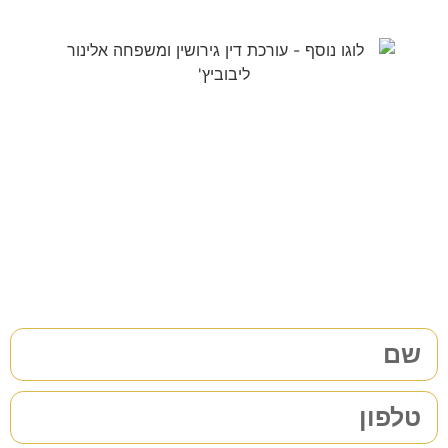
צריכים עורך דין לענייני
משפחה/גירושין?
38 שנות ניסיון בתחום לשירותכם. לתיאום פגישת ייעוץ ללא
התחייבות
מלאו את הפרטים שלכם | נחזור אליכם בהקדם