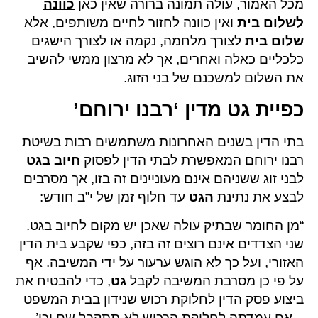
מכל האמור, עולה תמונה ברורה שאין כאן
כוונה
לשלום בית
ואין כוונה לחזור לחיים משותפים, אלא
שלום בית
לצורך מלחמה, נקמה או לצורך הישגים
כלכליים כאלה ואחרים, אך לא מרצון ממשי להשיב
את השלום למשכנם של בני הזוג.
כפיית גט מדין ‘רבנו ירוחם’
בתי הדין בשנים האחרונות משתמשים רבות בשיטת
רבנו ירוחם המאפשרת לבתי הדין לפסוק
חיוב בגט
לבני זוג ששניהם אינם מעוניינים זה בזו, אך מסרבים
לבצע את נתינת
הגט
עד חלוף זמן של י”ב חודש:
“מן החומר שבתיק עולה שאכן יש מקום לחיוב בגט.
שני הצדדים אינם רוצים זה בזה, כפי שקבע בית הדין
האזורי, ועל כך לא הוגש ערעור על ידי המשיבה. אף
על פי כן מסרבת המשיבה לקבל
גט
, כדי להבטיח את
ביצוע פסק הדין לחלוקת רכוש שנידון בבית המשפט
– אם עמדתה ל
חלוקת הרכוש
לא תתקבל שם וכו’.