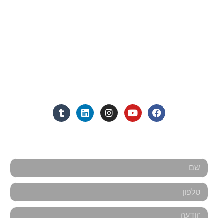
פרטי התקשרות
072-3719952
Eleanor.leibolaw@gmail.com
מנחם בגין 11, מגדל רוגובין-תדהר (קומה 16), רמת גן
מצאו אותנו ברשתות החברתיות:
אנחנו כאן למענכם - צרו קשר