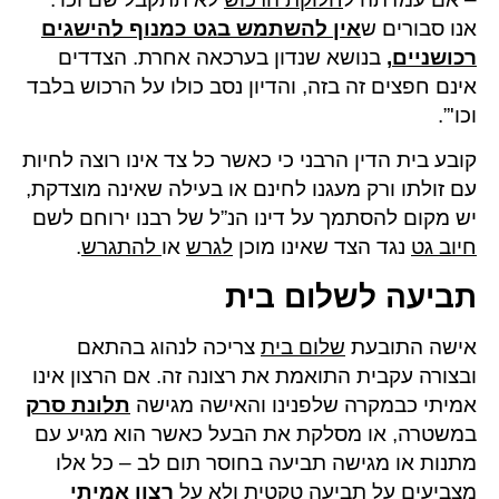
אנו סבורים ש
אין להשתמש בגט כמנוף להישגים
רכושניים
,
בנושא שנדון בערכאה אחרת. הצדדים
אינם חפצים זה בזה, והדיון נסב כולו על הרכוש בלבד
וכו'”.
קובע בית הדין הרבני כי כאשר כל צד אינו רוצה לחיות
עם זולתו ורק מעגנו לחינם או בעילה שאינה מוצדקת,
יש מקום להסתמך על דינו הנ”ל של רבנו ירוחם לשם
חיוב גט
נגד הצד שאינו מוכן
לגרש
או
להתגרש
.
תביעה לשלום בית
אישה התובעת
שלום בית
צריכה לנהוג בהתאם
ובצורה עקבית התואמת את רצונה זה. אם הרצון אינו
אמיתי כבמקרה שלפנינו והאישה מגישה
תלונת סרק
במשטרה, או מסלקת את הבעל כאשר הוא מגיע עם
מתנות או מגישה תביעה בחוסר תום לב – כל אלו
מצביעים על תביעה טקטית ולא על
רצון אמיתי