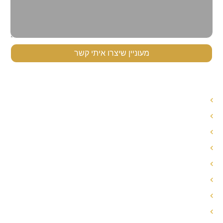
מעוניין שיצרו איתי קשר
תפריט ניווט
עורך דין לענייני משפחה
עורך דין הסכם ממון
אחריות הורית משותפת
חלוקת רכוש בגירושין
פירוק שיתוף
הסכם ממון
הסכם גירושין
מזונות אישה