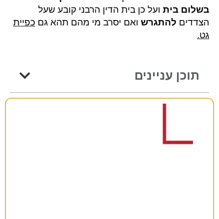
בשלום בית
ועל כן בית הדין הרבני קובע שעל
הצדדים
להתגרש
ואם יסרב מי מהם תהא גם
כפיית
גט
.
תוכן עניינים
רוצים להתייעץ?
38 שנות ניסיון כאן למענכם –
השאירו פרטים ונחזור אליכם בהקדם!