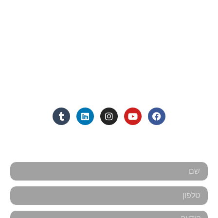
פרטי התקשרות
072-3719952
Eleanor.leibolaw@gmail.com
מנחם בגין 11, מגדל רוגובין-תדהר (קומה 16), רמת גן
מצאו אותנו ברשתות החברתיות:
אנחנו כאן למענכם - צרו קשר