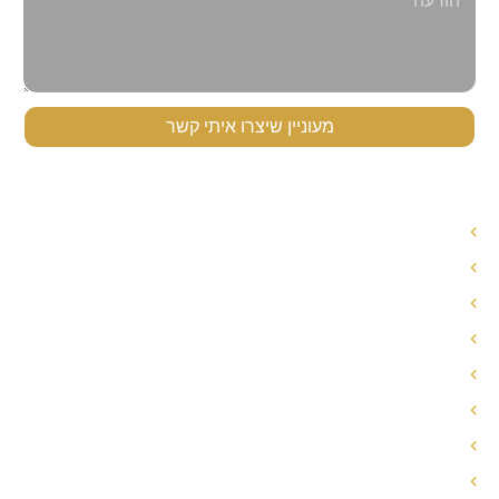
מעוניין שיצרו איתי קשר
תפריט ניווט
עורך דין לענייני משפחה
עורך דין הסכם ממון
אחריות הורית משותפת
חלוקת רכוש בגירושין
פירוק שיתוף
הסכם ממון
הסכם גירושין
מזונות אישה