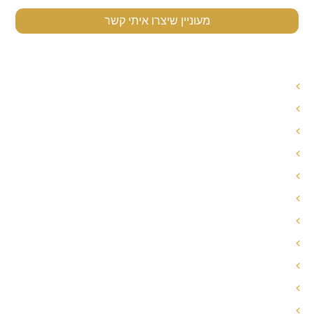
מעוניין שיצרו איתי קשר
תפריט ניווט
עורך דין לענייני משפחה
עורך דין הסכם ממון
אחריות הורית משותפת
חלוקת רכוש בגירושין
פירוק שיתוף
הסכם ממון
הסכם גירושין
מזונות אישה
עו"ד משמורת משותפת
הסדרי שהות/הסדרי ראייה
גירושין עם תינוק