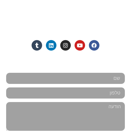
Eleanor.leibolaw@gmail.com
מנחם בגין 11, מגדל רוגובין-תדהר (קומה 16), רמת גן
מצאו אותנו ברשתות החברתיות:
אנחנו כאן למענכם - צרו קשר