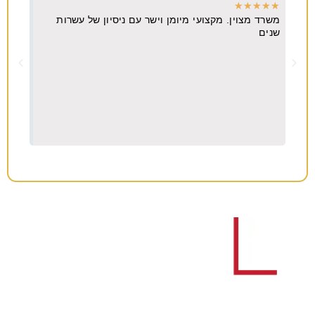
★
★
★
★
★
★
★
משרד מצוין. מקצועי מיומן וישר עם ניסיון של עשרות
מקצו
יא
שנים
ה
וח
צריכים עורך דין לענייני