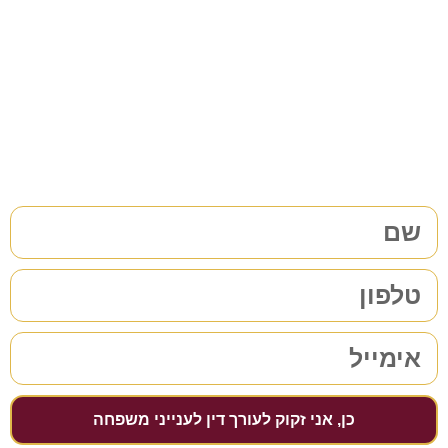
משפחה/גירושין?
38 שנות ניסיון בתחום לשירותכם. לתיאום פגישת ייעוץ ללא
התחייבות
מלאו את הפרטים שלכם | נחזור אליכם בהקדם
כן, אני זקוק לעורך דין לענייני משפחה