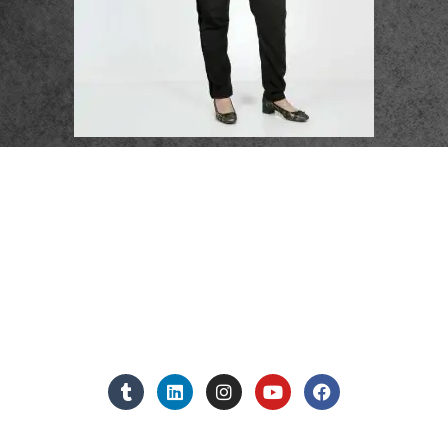
פרטי התקשרות
072-3719952
Eleanor.leibolaw@gmail.com
מנחם בגין 11, מגדל רוגובין-תדהר (קומה 16), רמת גן
מצאו אותנו ברשתות החברתיות: