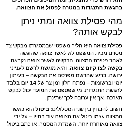
הוא דורש כדי להצליח, ומה הסיכונים הכרוכים
בהגשת התנגדות
במטרה לפסול את הצוואה
.
מהי פסילת צוואה ומתי ניתן
לבקש אותה?
פסילת צוואה היא הליך משפטי שבמסגרתו מבקש צד
מסוים מבית המשפט לא לאשר צוואה שהוגשה
לאחר פטירת המצווה. הבקשה לאשר צוואה נקראת
בקשה לצו קיום צוואה
, והיא מוגשת לרשם לענייני
ירושה. ברגע שהרשם מפרסם את הבקשה – בעיתון
יומי וברשומות – נפתח חלון זמן צר של
14 יום בלבד
להגשת התנגדות. מי שפספס את המועד יכול לבקש
הארכה, אך אין ערובה לכך שתינתן.
חשוב להבחין בין שני המסלולים:
ביטול
הוא כאשר
המצווה עצמו ביטל את הצוואה עוד בחייו – על ידי
צוואה מאוחרת יותר, השמדת המסמך, או כתב ביטול