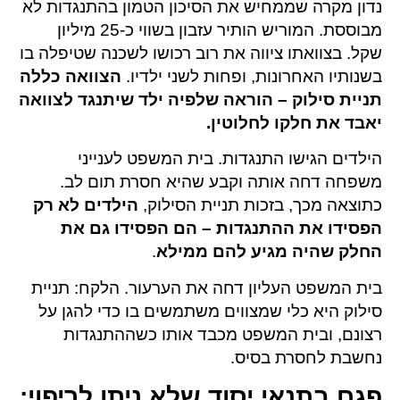
נדון מקרה שממחיש את הסיכון הטמון בהתנגדות לא
מבוססת. המוריש הותיר עזבון בשווי כ-25 מיליון
שקל. בצוואתו ציווה את רוב רכושו לשכנה שטיפלה בו
בשנותיו האחרונות, ופחות לשני ילדיו.
הצוואה כללה
תניית סילוק – הוראה שלפיה ילד שיתנגד לצוואה
יאבד את חלקו לחלוטין.
הילדים הגישו התנגדות. בית המשפט לענייני
משפחה דחה אותה וקבע שהיא חסרת תום לב.
כתוצאה מכך, בזכות תניית הסילוק,
הילדים לא רק
הפסידו את ההתנגדות – הם הפסידו גם את
החלק שהיה מגיע להם ממילא
.
בית המשפט העליון דחה את הערעור. הלקח: תניית
סילוק היא כלי שמצווים משתמשים בו כדי להגן על
רצונם, ובית המשפט מכבד אותו כשההתנגדות
נחשבת לחסרת בסיס.
פגם בתנאי יסוד שלא ניתן לריפוי: