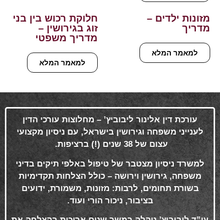
מזונות ילדים –
חלוקת רכוש בין בני
מדריך
זוג בגירושין –
מדריך משפטי
למאמר המלא
למאמר המלא
עורכת דין אלינור ליבוביץ’ – מחלוצות עורכי הדין
לענייני משפחה וגירושין בישראל, עם ניסיון מקצועי
עצום של 38 שנים (!) ברציפות
.
למשרד ניסיון מצטבר של טיפול באלפי תיקים בדיני
משפחה, גירושין וירושה – כולל הצלחות תקדימיות
בשורת תחומים, לרבות: מזונות, משמורת, ידועים
בציבור, ניכור הורי ועוד
.
עו”ד ליבוביץ’ ניהלה במשך שנים ארוכות בהצלחה את