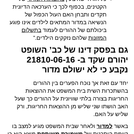
הקטינים, בכפוף לכך כי הערכאה הדיונית
תקדים ותבחן האם העול הכפול של
הנשיאה במדור המתאים לילדים אינו פוגע
ביכולתם של ההורים לעמוד
בתשלום
המזונות
שלהם נזקקים הילדים.”
גם בפסק דינו של כב’ השופט
יהורם שקד ב- 21810-06-16
נקבע כי לא ישולם מדור
יחד עם זאת אך נוכח הפערים בין ההורים
בהשתכרות השית בית המשפט את ההוצאות
החריגות בצורה בלתי שוויונית על ההורים כך שעל
האב הושתו שני שליש מן ההוצאות החריגות, ורק
שליש על האם.
באשר
למדור
ולאחר שבית המשפט מגיע למצב בו
קיימת היתכנות של
משמורת משותפת
מוצא הוא כי