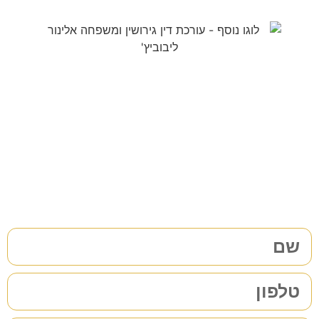
צריכים עורך דין לענייני
משפחה/גירושין?
38 שנות ניסיון בתחום לשירותכם. לתיאום פגישת ייעוץ ללא
התחייבות
מלאו את הפרטים שלכם | נחזור אליכם בהקדם