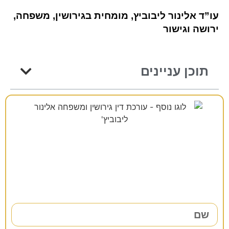
עו”ד אלינור ליבוביץ, מומחית בגירושין, משפחה,
ירושה וגישור
תוכן עניינים
רוצים להתייעץ?
38 שנות ניסיון כאן למענכם –
השאירו פרטים ונחזור אליכם בהקדם!