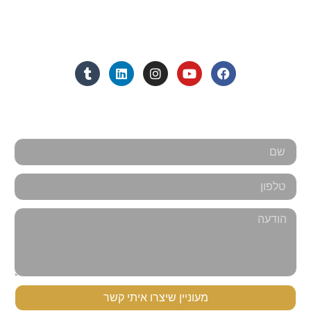
מנחם בגין 11, מגדל רוגובין-תדהר (קומה 16), רמת גן
מצאו אותנו ברשתות החברתיות:
אנחנו כאן למענכם - צרו קשר
מעוניין שיצרו איתי קשר