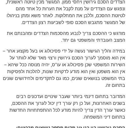
הצדדים הסכם גירושין ויחסי ממון. המגשר מכין טיוטה ראשונית,
ונפגש עם הצדדים על מנת לקבל את הערות כל אחד מהם
לטיוטת ההסכם, וללבן את המחלוקות. לאחר משא ומתן בניהולו
של המגשר מתגבש הסכם סופי לשביעות רצון הצדדים.
מודגש כי ההסכם צריך לנבוע מהסכמות הצדדים ומהבנתם את
המצב העובדתי והמשפטי גם יחד.
במידה והליך הגישור נעשה על ידי פסיכולוג או בעל מקצוע אחר –
אין הוא מוסמך לערוך הסכם גירושין ורצוי מאד שלא לוותר על
השירות המשפטי שכן פסיכולוג או עו”ס, יהיה מנוסה ככל שיהא –
אין הוא משפטן ואין הוא מודע לדקויות שונות, להלכות ולפסיקות
בתי המשפט בנושאים שונים, כמו גם לתקדימים ולחידושים שונים
בתחום זה.
המדובר בתחום דינמי ביותר שעבר שינויים ועדכונים רבים
בשנים האחרונות, ועל כן רק עורך דין יכול לערוך את ההסכם,
כאשר עורך הדין צריך להיות מודע לכל ההתפתחויות החדשות
בתחום דיני המשפחה.
הסכם גירושין בין בני זוג מקיף מספר נושאים מרכזיים: