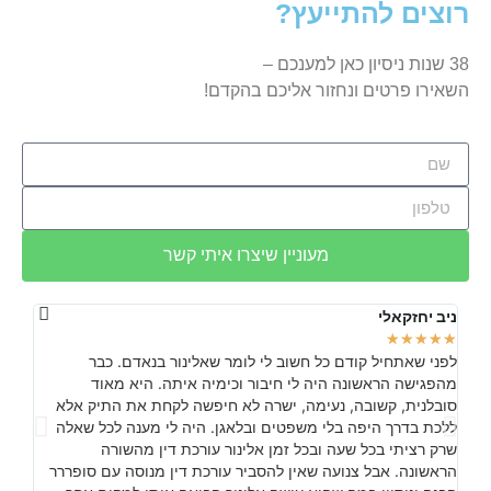
רוצים להתייעץ?
38 שנות ניסיון כאן למענכם –
השאירו פרטים ונחזור אליכם בהקדם!
מעוניין שיצרו איתי קשר
ניב יחזקאלי
יובל 
★
★
★
★
★
★
★
★
לפני שאתחיל קודם כל חשוב לי לומר שאלינור בנאדם. כבר
משרד 
מהפגישה הראשונה היה לי חיבור וכימיה איתה. היא מאוד
סובלנית, קשובה, נעימה, ישרה לא חיפשה לקחת את התיק אלא
ללכת בדרך היפה בלי משפטים ובלאגן. היה לי מענה לכל שאלה
שרק רציתי בכל שעה ובכל זמן אלינור עורכת דין מהשורה
הראשונה. אבל צנועה שאין להסביר עורכת דין מנוסה עם סופררר