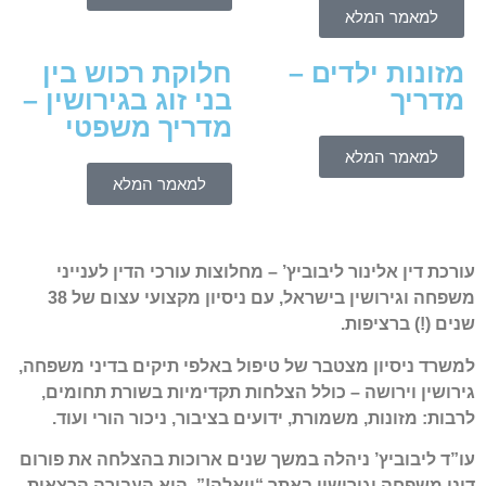
למאמר המלא
מזונות ילדים –
חלוקת רכוש בין
מדריך
בני זוג בגירושין –
מדריך משפטי
למאמר המלא
למאמר המלא
עורכת דין אלינור ליבוביץ’ – מחלוצות עורכי הדין לענייני
משפחה וגירושין בישראל, עם ניסיון מקצועי עצום של 38
שנים (!) ברציפות
.
למשרד ניסיון מצטבר של טיפול באלפי תיקים בדיני משפחה,
גירושין וירושה – כולל הצלחות תקדימיות בשורת תחומים,
לרבות: מזונות, משמורת, ידועים בציבור, ניכור הורי ועוד
.
עו”ד ליבוביץ’ ניהלה במשך שנים ארוכות בהצלחה את פורום
דיני משפחה וגירושין באתר “וואלה!”. היא העבירה הרצאות