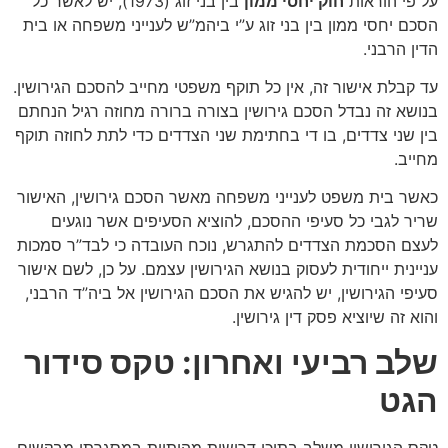
על פי הוראות
חוק יחסי ממון
בין בני זוג (1973), יש לאשר כל
הסכם יחסי ממון בין בני זוג ע”י ביהמ”ש לענייני משפחה או בית
הדין הרבני.
עד קבלת אישור זה, אין כל תוקף משפטי מחייב להסכם הגירושין.
בנושא זה נבדל הסכם גירושין בצורה ברורה מחוזה רגיל הנחתם
בין שני צדדים, בו די בחתימת שני הצדדים כדי לתת לחוזה תוקף
מחייב.
כאשר בית משפט לענייני משפחה מאשר הסכם גירושין, האישור
שריר לגבי כל סעיפי ההסכם, להוציא הסעיפים אשר נוגעים
לעצם הסכמת הצדדים להתגרש, נוכח העובדה כי לבד”ר סמכות
עניינית ייחודית לעסוק בנושא הגירושין עצמם. על כן, לשם אישור
סעיפי הגירושין, יש להגיש את הסכם הגירושין אל ביה”ד הרבני,
והוא זה שיוציא פסק דין גירושין.
שלב רביעי ואחרון: טקס סידור
הגט
טקס הגירושין משלב בתוכו דרישות מהותיות במסגרתן מבקשים