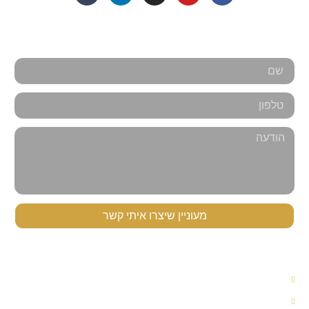
אנחנו כאן למענכם - צרו קשר
מעוניין שיצרו איתי קשר
תפריט ניווט
עורך דין לענייני משפחה
עורך דין הסכם ממון