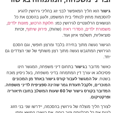
גישור
הוא הליך המאפשר לבני זוג בהליכי גירושין להגיע
להסכמות מחוץ לכותלי בית המשפט, ולעגן בהסכם את כל
הנושאים הרלוונטיים לגירושין כמו:
חלוקת הרכוש
,
מזונות ילדים
,
משמורת ילדים
,
הסדרי ראיה
(שהות),
פירוק שיתוף
, זכויות
סוציאליות, תשלומי איזון ועוד.
הגישור נעשה מתוך בחירה בלבד ומרצון חופשי, וגם הסכם
הגירושין המתגבש נעשה מתוך רצון משותף של שני הצדדים גם
יחד.
כאשר מדובר ב
גישור
בתחום דיני משפחה, המגשר הינו
פסיכולוג או עורך דין המתמחה בדיני משפחה, בעל ניסיון מוכח
בשטח.
על המגשר לעבור קורס גישור באחד מן המכונים
המוכרים, ולקבל תעודת גמר שהינה ספציפית לדיני משפחה.
המדובר בקורס גישור של 60 שעות המשלב בחובו תיאוריה
ופרקטיקום.
לצורך הליך מוצלח של גירושין בהסכמה, יידרשו שני בני הזוג
לגייס את כל סבלנותם וקור רוחם, את כישורי המשא ומתן