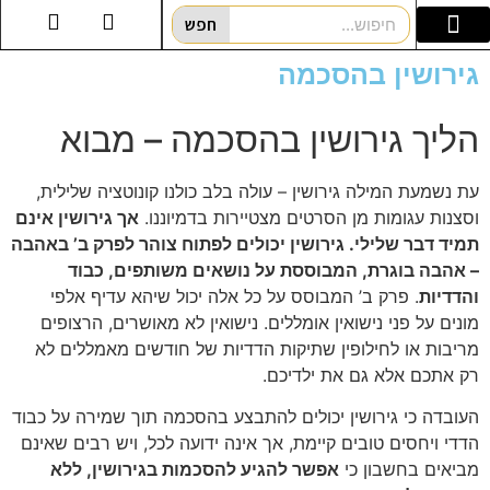
חפש
עו”ד לענייני משפחה
הסדרי ראייה/משמורת
גירושין בהסכמה
הליך גירושין בהסכמה – מבוא
עת נשמעת המילה גירושין – עולה בלב כולנו קונוטציה שלילית,
וסצנות עגומות מן הסרטים מצטיירות בדמיוננו.
אך גירושין אינם
תמיד דבר שלילי. גירושין יכולים לפתוח צוהר לפרק ב’ באהבה
– אהבה בוגרת, המבוססת על נושאים משותפים, כבוד
והדדיות
. פרק ב’ המבוסס על כל אלה יכול שיהא עדיף אלפי
מונים על פני נישואין אומללים. נישואין לא מאושרים, הרצופים
מריבות או לחילופין שתיקות הדדיות של חודשים מאמללים לא
רק אתכם אלא גם את ילדיכם.
העובדה כי גירושין יכולים להתבצע בהסכמה תוך שמירה על כבוד
הדדי ויחסים טובים קיימת, אך אינה ידועה לכל, ויש רבים שאינם
מביאים בחשבון כי
אפשר להגיע להסכמות בגירושין, ללא