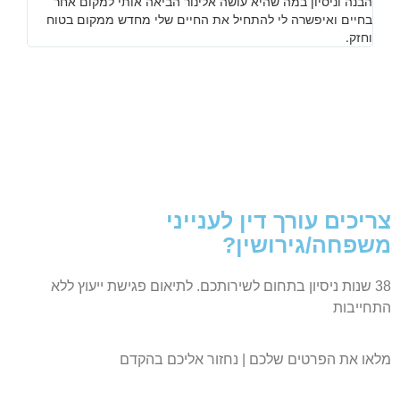
הבנה וניסיון במה שהיא עושה אלינור הביאה אותי למקום אחר
בחיים ואיפשרה לי להתחיל את החיים שלי מחדש ממקום בטוח
וחזק.
צריכים עורך דין לענייני
משפחה/גירושין?
38 שנות ניסיון בתחום לשירותכם. לתיאום פגישת ייעוץ ללא
התחייבות
מלאו את הפרטים שלכם | נחזור אליכם בהקדם