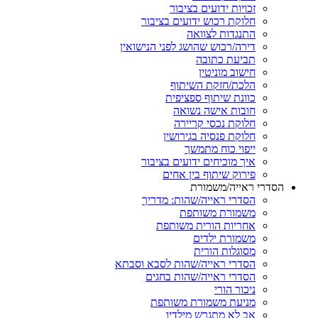
זכויות ידועים בציבור
חלוקת רכוש ידועים בציבור
התנגדות לצוואה
דירה/רכוש שהושג לפני הנישואין
תביעת כתובה
חישוב מוניטין
הלכת/חזקת השיתוף
כוונת שיתוף ספציפית
חובות אישה נשואה
חלוקת נכסי קריירה
חלוקת פנסיה בגירושין
ייפוי כוח מתמשך
איך מוכיחים ידועים בציבור
פירוק שיתוף בין אחים
רי ראייה/משמורת
הסדרי ראייה/שהות: מדריך
משמורת משותפת
אחריות הורית משותפת
משמורת ילדים
מסוגלות הורית
הסדרי ראייה/שהות לסבא וסבתא
הסדרי ראייה/שהות בחגים
ניכור הורי
מניעת משמורת משותפת
אב לא מתגרש מילדיו