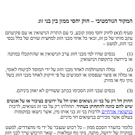
רמטיבי – חוק יחסי ממון בין בני זוג
ף 5(א) לחוק יחסי ממון קובע, כי עם התרת הנישואין או עם פקיעתם
ל בן זוג, זכאי כל אחד מבני הזוג למחצית שווים של כלל נכסי
למעט –
ים שהיו למי מבני הזוג ערב הנישואין או שהתקבלו במתנה
 בתקופת הנישואין;
ה המשתלמת לאחד מבני הזוג על ידי המוסד לביטוח לאומי,
 פיצוי שנפסקו או המגיעים על פי חיקוק לאחד מבני הזוג בשל
 מוות;
 על בני זוג נשואים ואינו חל על ידועים בציבור או על אנשים
וונה להתחתן בעתיד
. תחולתו רק על בני זוג נשואים, לרבות
זרחיים
ולרבות בני זוג בני אותו מין, אשר נישאו במקומות
 מכירים בנישואים חד מיניים.
דר הסכם ממון – כל רכוש שנצבר על ידי מי מהצדדים, למעט
רושה, מתנה, נזקי גוף וגמלאות – שאר הרכוש שייך לבני הזוג