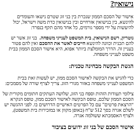
?
הסכם הממון שנכרת בין בני זוג שטרם נישאו והעומדים
ן בנישואין אזרחיים ובין בנישואין כדת משה וישראל, יכול
ל ידי מספר גורמים, כל אחד מהם תקף בנפרד:
שם הנישואין, בית המשפט לענייני משפחה.
בני זוג אשר יש
 וכוונה להינשא
חייבים לאשר את ההסכם
ואין להם פטור
. הדרך המומלצת ביותר אפוא, היא אישור הסכם הממון בבית
יני משפחה.
קשה מבחינה טכנית
:
 את הבקשה לאישור הסכם ממון, יש לעשות זאת בבית
ייני משפחה באזור מגורי הזוג. צריך לצרף שורה של מסמכים:
ודות הזהות וספח בני הזוג, שלושה העתקים חתומים מקורית של
ן שלכם, טופס הבקשה לאישור הסכם ממון, טופס הנקרא
טים” עם כל הפרטים האישיים הדרושים בו. לפני ההגשה יש
לשלם אגרה בסך 512 ש”ח (באופן מקוון או במזכירות בית המשפט),
סמכתא ששולמה אגרה.
כם של בני זוג ידועים בציבור