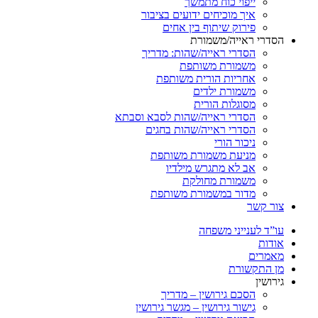
ייפוי כוח מתמשך
איך מוכיחים ידועים בציבור
פירוק שיתוף בין אחים
רי ראייה/משמורת
הסדרי ראייה/שהות: מדריך
משמורת משותפת
אחריות הורית משותפת
משמורת ילדים
מסוגלות הורית
הסדרי ראייה/שהות לסבא וסבתא
הסדרי ראייה/שהות בחגים
ניכור הורי
מניעת משמורת משותפת
אב לא מתגרש מילדיו
משמורת מחולקת
מדור במשמורת משותפת
 קשר
ד לענייני משפחה
ות
רים
התקשורת
שין
הסכם גירושין – מדריך
גישור גירושין – מגשר גירושין