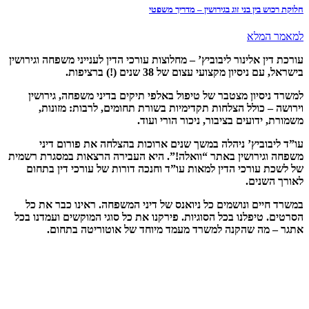
ן בני זוג בגירושין – מדריך משפטי
לא
אלינור ליבוביץ’ – מחלוצות עורכי הדין לענייני משפחה וגירושין
ון מקצועי עצום של 38 שנים (!) ברציפות
.
ון מצטבר של טיפול באלפי תיקים בדיני משפחה, גירושין
ולל הצלחות תקדימיות בשורת תחומים, לרבות: מזונות,
ועים בציבור, ניכור הורי ועוד
.
ביץ’ ניהלה במשך שנים ארוכות בהצלחה את פורום דיני
רושין באתר “וואלה!”. היא העבירה הרצאות במסגרת רשמית
ורכי הדין למאות עו”ד וחנכה דורות של עורכי דין בתחום
ים
.
ם ונושמים כל ניואנס של דיני המשפחה. ראינו כבר את כל
פלנו בכל הסוגיות. פירקנו את כל סוגי המוקשים ועמדנו בכל
 שהקנה למשרד מעמד מיוחד של אוטוריטה בתחום
.