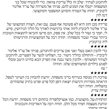
תיד. שלב זה כלל עריכת צוואה. כדי להבטיח שכל בני
בלו את המגיע להם, פניתי אל משרדה של עו"ד אלינור
תודה על העזרה והסיוע המשפטי והמקצועי.
 הזוג היא לא פשוטה אף פעם. עם זאת, הצוות המקצועי של
ר ליבוביץ ליווה אותי ברגישות לאורך כל הליך הגירושין, סייע
 ועזר לי בכל שלב. אין ספק, הם סייעו והביאו לתוצאות הטובות
רי ועבור משפחתי. תודה רבה על המקצועיות והרגישות!
ץ
האם בעלי ואני אכן צריכים להתגרש, פניתי אל עו"ד אלינור
והתחלנו בהליך גישור. כך, הצלחנו לגשר על הפערים, להתכונן
ותף - ולהבין כיצד נבנה את הפרק הבא בחיינו היטב ומבלי
דים המשותפים שלנו. תודה!
מנוסה בטירוף בדיני משפחה, יודעת להבחין בין העיקר לטפל.
רות ורגישות יוצאת דופן לכל פרט ופרט בתיק שהסתיים
ודה רבה
, מקצועית, כמו אנציקלופדיה בתחום דיני משפחה. יודעת הכל
צמה תמיד מכל הלב. תודה רבה על האדיבות והנכונות!
תי