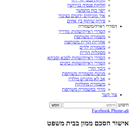
חלוקת פנסיה בגירושין
ייפוי כוח מתמשך
איך מוכיחים ידועים בציבור
פירוק שיתוף בין אחים
רי ראייה/משמורת
הסדרי ראייה/שהות: מדריך
משמורת משותפת
אחריות הורית משותפת
משמורת ילדים
מסוגלות הורית
הסדרי ראייה/שהות לסבא וסבתא
הסדרי ראייה/שהות בחגים
ניכור הורי
מניעת משמורת משותפת
אב לא מתגרש מילדיו
משמורת מחולקת
מדור במשמורת משותפת
 קשר
חפש
Facebook
הסכם ממון בבית משפט