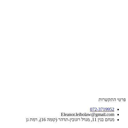
שרות
072-3719
Eleanor.leibolaw@gmail.
דל רוגובין-תדהר (קומה 16), רמת גן