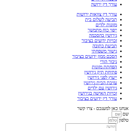
 דין ירושה
 דין צוואות ירושות
עה לשלום בית
ות ילדים
וי כוח מתמשך
ושין בהסכמה
ות ידועים בציבור
עת כתובה
ור משפחתי
 ממון ידועים בציבור
ר הורי
תת מזונות
ת תיק גירושין
ץ לפני גירושין
ת הבית גירושין
שין עם ילדים
ות האישה בגירושין
 דין ידועים בציבור
 למענכם - צרו קשר