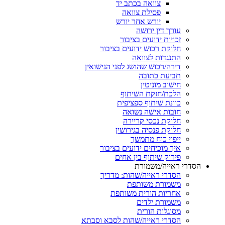
צוואה בכתב יד
פסילת צוואה
יורש אחר יורש
עורך דין ירושה
זכויות ידועים בציבור
חלוקת רכוש ידועים בציבור
התנגדות לצוואה
דירה/רכוש שהושג לפני הנישואין
תביעת כתובה
חישוב מוניטין
הלכת/חזקת השיתוף
כוונת שיתוף ספציפית
חובות אישה נשואה
חלוקת נכסי קריירה
חלוקת פנסיה בגירושין
ייפוי כוח מתמשך
איך מוכיחים ידועים בציבור
פירוק שיתוף בין אחים
רי ראייה/משמורת
הסדרי ראייה/שהות: מדריך
משמורת משותפת
אחריות הורית משותפת
משמורת ילדים
מסוגלות הורית
הסדרי ראייה/שהות לסבא וסבתא