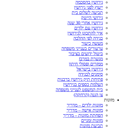
גירושין בהסכמה
ייעוץ לפני גירושין
תביעה לשלום בית
גירושי הייטק
גירושין אחרי 30 שנה
גירושין עם ילדים
איך להתכונן לגירושין
בגידה לפי ההלכה
מעשה כיעור
ערעורים בענייני משפחה
ביטול ידועים בציבור
מגשרת במרכז
ממזרים ופסולי חיתון
גירושין בישראל
סימנים לבגידה
פתיחת תיק גירושין ברבנות
העלמת כספים בגירושין
בית המשפט לענייני משפחה
צו הגנה (הרחקה)
ות
מזונות ילדים – מדריך
מזונות אישה – מדריך
הפחתת מזונות – מדריך
מזונות זמניים
תביעת מזונות