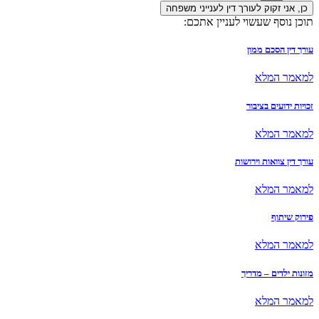
וק לעורך דין לענייני משפחה
שעשוי לעניין אתכם:
ם ממון
לא
 בציבור
לא
ות וירושות
לא
לא
 – מדריך
לא