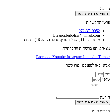
צרו איתי קשר
שרות
072-3719
Eleanor.leibolaw@gmail.
דל רוגובין-תדהר (קומה 16), רמת גן
ו ברשתות החברתיות:
Facebook
Youtube
Instagram
Linked
 למענכם - צרו קשר
צרו איתי קשר
ט