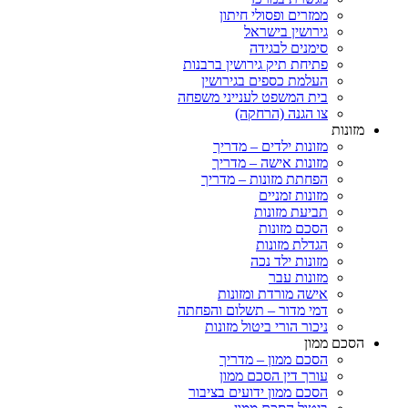
ממזרים ופסולי חיתון
גירושין בישראל
סימנים לבגידה
פתיחת תיק גירושין ברבנות
העלמת כספים בגירושין
בית המשפט לענייני משפחה
צו הגנה (הרחקה)
ות
מזונות ילדים – מדריך
מזונות אישה – מדריך
הפחתת מזונות – מדריך
מזונות זמניים
תביעת מזונות
הסכם מזונות
הגדלת מזונות
מזונות ילד נכה
מזונות עבר
אישה מורדת ומזונות
דמי מדור – תשלום והפחתה
ניכור הורי ביטול מזונות
ם ממון
הסכם ממון – מדריך
עורך דין הסכם ממון
הסכם ממון ידועים בציבור