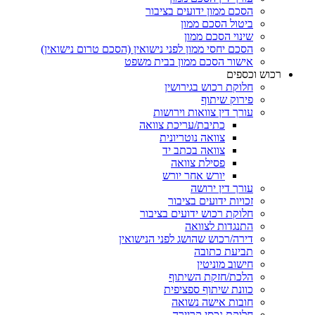
הסכם ממון ידועים בציבור
ביטול הסכם ממון
שינוי הסכם ממון
הסכם יחסי ממון לפני נישואין (הסכם טרום נישואין)
אישור הסכם ממון בבית משפט
ש וכספים
חלוקת רכוש בגירושין
פירוק שיתוף
עורך דין צוואות וירושות
כתיבת/עריכת צוואה
צוואה נוטריונית
צוואה בכתב יד
פסילת צוואה
יורש אחר יורש
עורך דין ירושה
זכויות ידועים בציבור
חלוקת רכוש ידועים בציבור
התנגדות לצוואה
דירה/רכוש שהושג לפני הנישואין
תביעת כתובה
חישוב מוניטין
הלכת/חזקת השיתוף
כוונת שיתוף ספציפית
חובות אישה נשואה
חלוקת נכסי קריירה