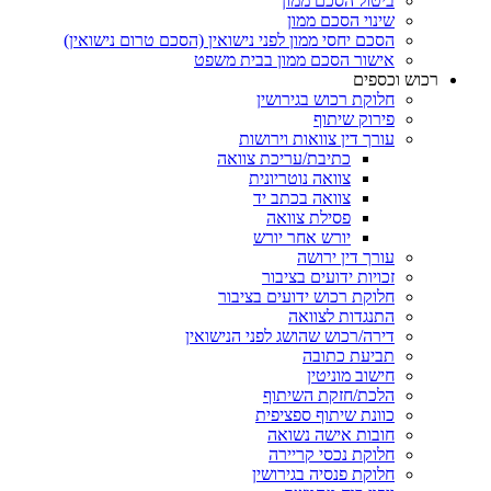
ביטול הסכם ממון
שינוי הסכם ממון
הסכם יחסי ממון לפני נישואין (הסכם טרום נישואין)
אישור הסכם ממון בבית משפט
ש וכספים
חלוקת רכוש בגירושין
פירוק שיתוף
עורך דין צוואות וירושות
כתיבת/עריכת צוואה
צוואה נוטריונית
צוואה בכתב יד
פסילת צוואה
יורש אחר יורש
עורך דין ירושה
זכויות ידועים בציבור
חלוקת רכוש ידועים בציבור
התנגדות לצוואה
דירה/רכוש שהושג לפני הנישואין
תביעת כתובה
חישוב מוניטין
הלכת/חזקת השיתוף
כוונת שיתוף ספציפית
חובות אישה נשואה
חלוקת נכסי קריירה
חלוקת פנסיה בגירושין