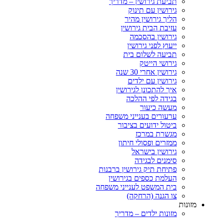
תביעת גירושין – מדריך
גירושין עם תינוק
הליך גירושין מהיר
עזיבת הבית גירושין
גירושין בהסכמה
ייעוץ לפני גירושין
תביעה לשלום בית
גירושי הייטק
גירושין אחרי 30 שנה
גירושין עם ילדים
איך להתכונן לגירושין
בגידה לפי ההלכה
מעשה כיעור
ערעורים בענייני משפחה
ביטול ידועים בציבור
מגשרת במרכז
ממזרים ופסולי חיתון
גירושין בישראל
סימנים לבגידה
פתיחת תיק גירושין ברבנות
העלמת כספים בגירושין
בית המשפט לענייני משפחה
צו הגנה (הרחקה)
ות
מזונות ילדים – מדריך