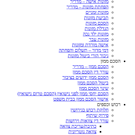
מזונות אישה – מדריך
הפחתת מזונות – מדריך
מזונות זמניים
תביעת מזונות
הסכם מזונות
הגדלת מזונות
מזונות ילד נכה
מזונות עבר
אישה מורדת ומזונות
דמי מדור – תשלום והפחתה
ניכור הורי ביטול מזונות
ם ממון
הסכם ממון – מדריך
עורך דין הסכם ממון
הסכם ממון ידועים בציבור
ביטול הסכם ממון
שינוי הסכם ממון
הסכם יחסי ממון לפני נישואין (הסכם טרום נישואין)
אישור הסכם ממון בבית משפט
ש וכספים
חלוקת רכוש בגירושין
פירוק שיתוף
עורך דין צוואות וירושות
כתיבת/עריכת צוואה
צוואה נוטריונית