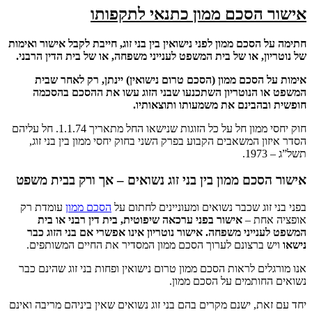
הסכם ממון כתנאי לתקפותו
סכם ממון לפני נישואין בין בני זוג, חייבת לקבל אישור ואימות
, או של בית המשפט לענייני משפחה, או של בית הדין הרבני.
הסכם ממון (הסכם טרום נישואין) יינתן, רק לאחר שבית
הנוטריון השתכנעו שבני הזוג עשו את ההסכם בהסכמה
הבינם את משמעותו ותוצאותיו.
חוק יחסי ממון חל על כל הזוגות שנישאו החל מתאריך 1.1.74. חל עליהם
 המשאבים הקבוע בפרק השני בחוק יחסי ממון בין בני זוג,
כם ממון בין בני זוג נשואים – אך ורק בבית משפט
וג שכבר נשואים ומעוניינים לחתום על
הסכם ממון
עומדת רק
חת –
אישור בפני ערכאה שיפוטית, בית דין רבני או בית
יני משפחה. אישור נוטריון אינו אפשרי אם בני הזוג כבר
ברצונם לערוך הסכם ממון המסדיר את החיים המשותפים.
ם לראות הסכם ממון טרום נישואין ופחות בני זוג שהינם כבר
ותמים על הסכם ממון.
, ישנם מקרים בהם בני זוג נשואים שאין ביניהם מריבה ואינם