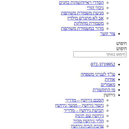
הסדרי ראייה/שהות בחגים
ניכור הורי
מניעת משמורת משותפת
אב לא מתגרש מילדיו
משמורת מחולקת
מדור במשמורת משותפת
 קשר
072-3719
ד לענייני משפחה
ות
רים
התקשורת
שין
הסכם גירושין – מדריך
גישור גירושין – מגשר גירושין
תביעת גירושין – מדריך
גירושין עם תינוק
הליך גירושין מהיר
עזיבת הבית גירושין