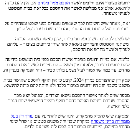
יבור אינם חייבים לאשר
הסכם ממון ביניהם
אם אין להם כוונה
ולם
אני ממליצה לאשר את ההסכם בכל זאת בבית המשפט
שפחה
.
 שיש חשיבות לכך שאנשים עומדים בפני שופט ומצהירים על
 ועל הבנתם את ההסכם, והדבר נרשם בפרוטוקול הדיון.
ב לדבר חשוב ועקרוני ביותר, שכן כאשר משתנה הכוונה
טטוס והצדדים נישאו לאחר שחיו כידועים בציבור – עליהם
אשר מחדש את ההסכם,
בני זוג ידועים בציבור אישרו הסכם בפני בית המשפט בידיעה
ם בציבור, ולאחר מכן נישאו – הם חייבים לאשר את ההסכם
כמה שהאמור לעיל נשמע בלתי סביר – זוהי הפסיקה בעניין זה.
פסק דין שהתפרסם במרץ 2024, קובע כי אין תוקף להסכם שאושר בבית
 הזוג היו ידועים בציבור בלבד ולא היתה להם כוונה להינשא.
 לאחר אישור ההסכם נישאו הצדדים, וכפועל יוצא מכך
רת ביניהם הוצהר כחסר תוקף בהליך המשפטי שיזם הגבר
ה.
ש להסיק מהמקרה, הינה שיש להתייעץ עם
עורך דין בעל
דיני משפחה
במקרה שבני הזוג משנים סטטוס או שחל שינוי
הם, ומידועים בציבור הם הפכו לזוג נשוי עם ילדים.