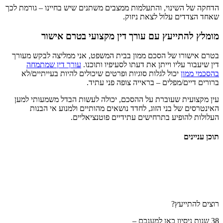
השינוי, והתעלמות ממצבים משתנים שיש בחיינו – גורמת לכך
ים עלול לצאת ניזוק.
תייעץ עם עורך דין מקצועי בטרם אישור
רו של הסכם ממון בבית המשפט, אני ממליצה לבקש מעורך
 עליו וייתן את דעתו לסעיפיו ותוכנו.
עורך דין שמתמחה
ון
יכול לגלות סוגיות ופרטים שיכולים להיות בעייתיים/לא
ם/מפלים – בראייה צופה פני עתיד.
ית שעוברת על ההסכם, יכולה לעשות הבדל משמעותי למען
של בני הזוג, לחדד נושאים מהותיים ולמנוע אי הבנות
הופיע בתרחישים עתידיים פוטנציאליים.
ם
ייעץ?