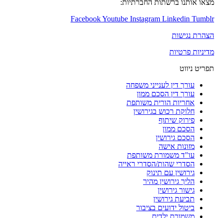
ו ברשתות החברתיות:
Facebook
Youtube
Instagram
Linked
שות
טיות
ט
 דין לענייני משפחה
 דין הסכם ממון
יות הורית משותפת
ת רכוש בגירושין
וק שיתוף
ם ממון
ם גירושין
נות אישה
ד משמורת משותפת
רי שהות/הסדרי ראייה
שין עם תינוק
 גירושין מהיר
ר גירושין
ת גירושין
ל ידועים בציבור
ורת ילדים