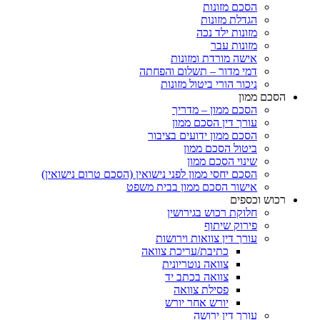
הסכם מזונות
הגדלת מזונות
מזונות ילד נכה
מזונות עבר
אישה מורדת ומזונות
דמי מדור – תשלום והפחתה
ניכור הורי ביטול מזונות
ם ממון
הסכם ממון – מדריך
עורך דין הסכם ממון
הסכם ממון ידועים בציבור
ביטול הסכם ממון
שינוי הסכם ממון
הסכם יחסי ממון לפני נישואין (הסכם טרום נישואין)
אישור הסכם ממון בבית משפט
ש וכספים
חלוקת רכוש בגירושין
פירוק שיתוף
עורך דין צוואות וירושות
כתיבת/עריכת צוואה
צוואה נוטריונית
צוואה בכתב יד
פסילת צוואה
יורש אחר יורש
עורך דין ירושה