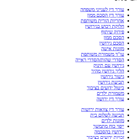
 דין לענייני משפחה
 דין הסכם ממון
יות הורית משותפת
ת רכוש בגירושין
וק שיתוף
ם ממון
ם גירושין
נות אישה
ד משמורת משותפת
רי שהות/הסדרי ראייה
שין עם תינוק
 גירושין מהיר
ר גירושין
ת גירושין
ל ידועים בציבור
ורת ילדים
 דין ירושה
 דין צוואות ירושות
עה לשלום בית
ות ילדים
וי כוח מתמשך
ושין בהסכמה
ות ידועים בציבור