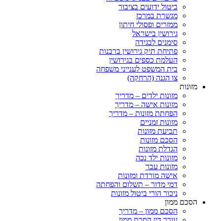
ביטול ידועים בציבור
מגשרת במרכז
ממזרים ופסולי חיתון
גירושין בישראל
סימנים לבגידה
פתיחת תיק גירושין ברבנות
העלמת כספים בגירושין
בית המשפט לענייני משפחה
צו הגנה (הרחקה)
ות
מזונות ילדים – מדריך
מזונות אישה – מדריך
הפחתת מזונות – מדריך
מזונות זמניים
תביעת מזונות
הסכם מזונות
הגדלת מזונות
מזונות ילד נכה
מזונות עבר
אישה מורדת ומזונות
דמי מדור – תשלום והפחתה
ניכור הורי ביטול מזונות
ם ממון
הסכם ממון – מדריך
עורך דין הסכם ממון