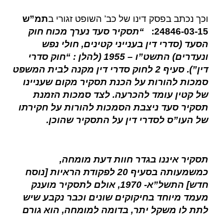
וכך נכתב בפסק דינו של כב’ השופט זגורי ב
תמ”ש
24846-03-15:
“תסקיר סעד נערך מכוח חוק
הסעד (סדרי דין בענייני קטינים, חולי נפש
ונעדרים) התשט”ו – 1955 (להלן : “חוק סדרי
דין”). סעיף 2 לחוק סדרי דין מקנה לבית המשפט
סמכות להורות על הכנת תסקיר מקום שעניינו
של קטין עומד להכרעה. לצד סמכות הזמנת
תסקיר סעד ניצבת הסמכות להורות על חקירתו
של העו”ס לסדרי דין על התסקיר שהוכן.
תסקיר איננו בגדר חוות דעת מומחה,
כמשמעותה בסעיף 20 לפקודת הראיות [נוסח
חדש] התשל”א- 1970, אולם לתסקיר מוענק
מעמד מיוחד בחיקוקים שונים וכבר נקבע שיש
לתת לו משקל יתר, בדומה למומחה, הוא גורם