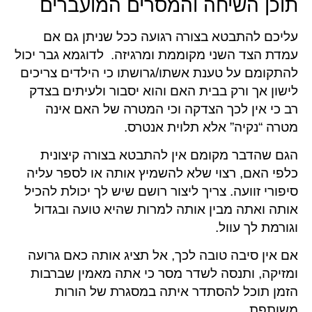
תוכן השיחה והמסרים המועברים
עליכם להתבטא בצורה רגועה ככל שניתן גם אם
עמדת הצד השני מקוממת ומרגיזה. לדוגמא גבר יכול
להתקומם על טענת אשתו/גרושתו כי הילדים צריכים
לישון אך ורק בבית האם והוא יסבור ולעיתים בצדק
רב כי אין לכך הצדקה וכי המטרה של האם אינה
מטרה “נקיה” אלא תלוית אנטרס.
הגם שהדבר מקומם אין להתבטא בצורה קיצונית
כלפי האם, רצוי שלא להשמיץ אותה או לספר עליה
סיפורי זוועה. צריך ליצור רושם שיש לך יכולת להכיל
אותה ואתה מבין אותה למרות שהיא טועה ובגדול
וגורמת לך עוול.
אם אין סיבה טובה לכך, אל תציג אותה כאם גרועה
ומזיקה, ותנסה לשדר מסר כי אתה מאמין שברבות
הזמן תוכל להסתדר איתה במסגרת של הורות
משותפת.