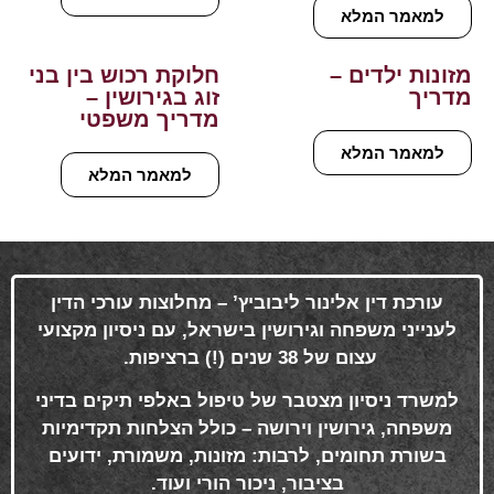
למאמר המלא
מזונות ילדים –
חלוקת רכוש בין בני
מדריך
זוג בגירושין –
מדריך משפטי
למאמר המלא
למאמר המלא
עורכת דין אלינור ליבוביץ’ – מחלוצות עורכי הדין
לענייני משפחה וגירושין בישראל, עם ניסיון מקצועי
עצום של 38 שנים (!) ברציפות
.
למשרד ניסיון מצטבר של טיפול באלפי תיקים בדיני
משפחה, גירושין וירושה – כולל הצלחות תקדימיות
בשורת תחומים, לרבות: מזונות, משמורת, ידועים
בציבור, ניכור הורי ועוד
.