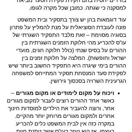
בודדים יחסית בהם חקירת פקידת הסעד מביאה
למסקנה כי שגתה. כמובן שכל מקרה לגופו.
עוד דוגמאות בהן יש צורך בתסקיר ובית המשפט
פונה לעובדת הסוציאלית על מנת להמליץ על פתרון
בסוגיה מסוימת – זאת מלבד התפקיד השגרתי של
עו”ס להכריע מהי חלוקת הזמנים השגרתית בין
ההורים על בסיס שנתי (כולל חלוקה חגים, מועדי
ישראל וחופשות). המלצה על חלוקת זמנים בין
ההורים בימי שיגרה היא התפקיד החשוב ביותר שיש
לפקידת סעד המנסחת תסקיר המתייחס למשפחה
הגרעינית השרויה בסכסוך גירושין.
ויכוח על מקום לימודים או מקום מגורים
–
כאשר אחד ההורים רוצים לעבור למקום מגורים
אחר, ורוצה להעביר את הילדים למוסדות חינוך
אחרים ולמקום מגורים מרוחק יותר מהקיים.
במקרה כזה אין לבית המשפט כלים להכריע
בעצמו, אז הוא נעזר בעו”ס אשר נותנת חוות