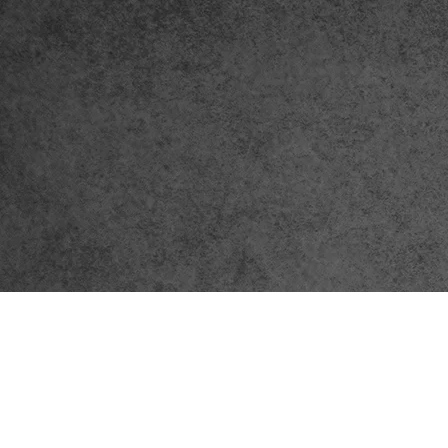
פרטי התקשרות
072-3719952
Eleanor.leibolaw@gmail.com
מנחם בגין 11, מגדל רוגובין-תדהר (קומה 16), רמת גן