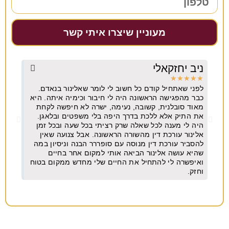
מעוניין שיצרו איתי קשר
ניב יחזקאלי
יובל
★
★
★
★
★
★
★
★
לפני שאתחיל קודם כל חשוב לי לומר שאלינור בנאדם.
משרד מ
כבר מהפגישה הראשונה היה לי חיבור וכימיה איתה. היא
שנים
מאוד סובלנית, קשובה, נעימה, ישרה לא חיפשה לקחת
את התיק אלא ללכת בדרך היפה בלי משפטים ובלאגן.
היה לי מענה לכל שאלה שרק רציתי בכל שעה ובכל זמן
אלינור עורכת דין מהשורה הראשונה. אבל צנועה שאין
להסביר עורכת דין מנוסה עם סופררר הבנה וניסיון במה
שהיא עושה אלינור הביאה אותי למקום אחר בחיים
ואיפשרה לי להתחיל את החיים שלי מחדש ממקום בטוח
וחזק.