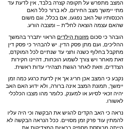
המצב מתפרש על תקופה קצרה בלבד, אין לדעת עד
מתי יימשך מצב החירום, לא ברור כלל האם
הכנסותיו של האב נפגעו, אם בכלל, וגם משום
שהאם עצמה הוצאה לחל”ת – ומצבה הורע.
הובהר כי סכום
מזונות הילדים
הראוי יתברר בהמשך
ההליכים, ועם מתן פסק הדין. יש להבהיר כי פסק דין
מתקבל בחלוף כשנה וחצי עד שנתיים לכל המוקדם,
זאת מאחר ויש צורך לשמוע הוכחות, דהיינו חקירות
הצדדים, וזאת לאחר הגשת תצהירי עדות ראשית.
נקבע כי המצב אכן חריג אך אין לדעת כרגע כמה זמן
יימשך, תמונת המצב אינה ברורה, ולא ידוע האם האב
יהיה זכאי לסיוע או למענק, כלומר מהו מצבו הכלכלי
לאשורו.
נראה כי האב הקדים להגיש את הבקשה וכי היה עליו
להמתין עוד פרק זמן מסויים. ככל הנראה הבקשה לא
הייתה מבוססת מספיק בראיות המצדיקות את