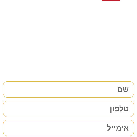
צריכים עורך דין לענייני
משפחה/גירושין?
38 שנות ניסיון בתחום לשירותכם. לתיאום פגישת ייעוץ ללא
התחייבות
מלאו את הפרטים שלכם | נחזור אליכם בהקדם