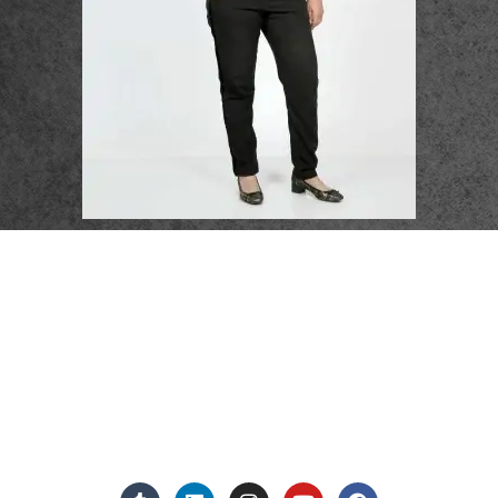
פרטי התקשרות
072-3719952
Eleanor.leibolaw@gmail.com
מנחם בגין 11, מגדל רוגובין-תדהר (קומה 16), רמת גן
מצאו אותנו ברשתות החברתיות: