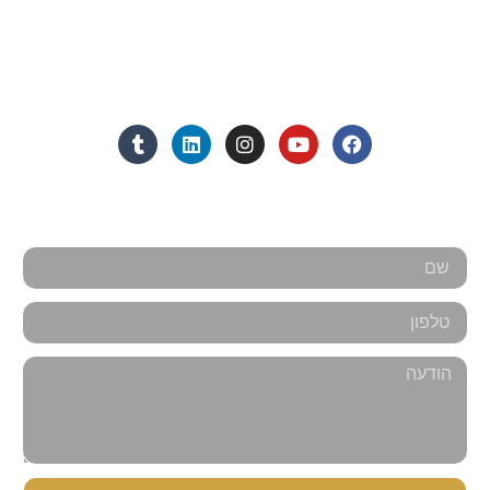
מנחם בגין 11, מגדל רוגובין-תדהר (קומה 16), רמת גן
מצאו אותנו ברשתות החברתיות:
אנחנו כאן למענכם - צרו קשר