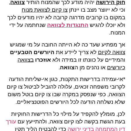
חוק הירושה
יהיה מודע לכך שהמנוח הותיר
צוואה
,
וכי לא ייווצר מצב בו יינתן
צו קיום לצוואת מנוח
במקום בו קרובים מדרגה קרובה לא יהיו מודעים לכך
ולא יוכלו להגיש
התנגדות לצוואה
שנחתמה על ידי
המנוח.
אך מפתיע שעד כה לא הייתה החובה על מי שמגיש
צוואה לקיום
לא צריך ליידע את
היורשים הטבעיים
והמידיים על כוונתו זו במידה ולא
אוזכרו
בצוואה
כיורשים
או נהנים מן ה
צוואה
.
*אי-עמידה בדרישות התקנות, כגון אי-שליחת הודעה
לקרובי משפחה זכאים, עלולה להוביל לביטול צו קיום
הצוואה, כפי שנפסק במקרה שבו צו קיום בוטל משום
שלא נשלחה הודעה לכל היורשים הפוטנציאליים.
לכן, מומלץ להקפיד על מילוי כל הדרישות החוקיות
בעת הגשת בקשה לצו קיום צוואה, ולהתייעץ עם
עורך
דין המתמחה בדיני ירושה
כדי להבטיח הליך תקין