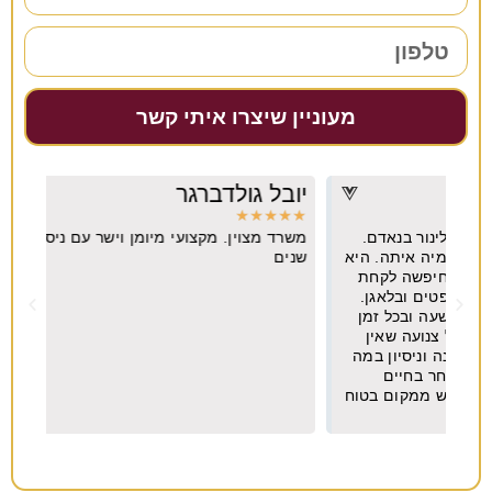
מעוניין שיצרו איתי קשר
יובל גולדברגר
דרו
★
★
★
★
★
★
★
משרד מצוין. מקצועי מיומן וישר עם ניסיון של עשרות
מקצו
יא
שנים
ה
וח