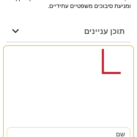
ומניעת סיבוכים משפטיים עתידיים.
תוכן עניינים
רוצים להתייעץ?
38 שנות ניסיון כאן למענכם –
השאירו פרטים ונחזור אליכם בהקדם!