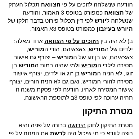
הודעה שנשלחה לזוכים על פי
הצוואה
תכלול העתק
של
הצוואה
כמפורט בטופס 3 האמור, והודעה
שנשלחה ל
יורש
לפי דין תכלול פירוט בדבר חלקו של
היורש בעיזבון
כמפורט בטופס 3א האמור.
ב) לא היה בין
הזוכים על פי הצוואה
אחד מאלה:
ילדים של ה
מוריש
, צאצאיהם, הורי ה
מוריש
,
צאצאיהם, או בן זוג של ה
מוריש
– יצורף גם אישור
מסירה לילדי ה
מוריש
ולמי שהיה במות ה
מוריש
בן
זוגו, לא הניח ה
מוריש
בן זוג או ילדים, יצורף אישור
מסירה להורי
המוריש
, ואם גם לא הניח הורים, יצורף
אישור המסירה לאחיו, הודעה לפי פסקת משנה זו
תהיה ערוכה לפי טופס 3ב לתוספת הראשונה.
מטרת התיקון
מטרת התיקון לחוק
הירושה
ברורה על פניה והיא
רוצה לוודא כי מי שיכול היה
לרשת
את המנוח על פי