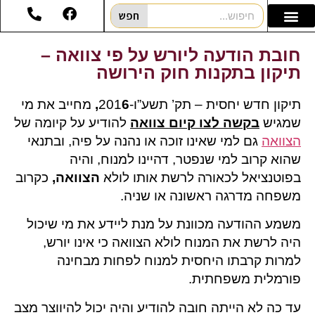
חפש
חובת הודעה ליורש על פי צוואה –
תיקון בתקנות חוק הירושה
תיקון חדש יחסית – תק’ תשע”ו-201
6,
מחייב את מי
שמגיש
בקשה לצו קיום צוואה
להודיע על קיומה של
הצוואה
גם למי שאינו זוכה או נהנה על פיה, ובתנאי
שהוא קרוב למי שנפטר, דהיינו למנוח, והיה
בפוטנציאל לכאורה לרשת אותו לולא
הצוואה
,
כקרוב
משפחה מדרגה ראשונה או שניה.
משמע ההודעה מכוונת על מנת ליידע את מי שיכול
היה לרשת את המנוח לולא הצוואה כי אינו יורש,
למרות קרבתו היחסית למנוח לפחות מבחינה
פורמלית משפחתית.
עד כה לא הייתה חובה להודיע והיה יכול להיווצר מצב