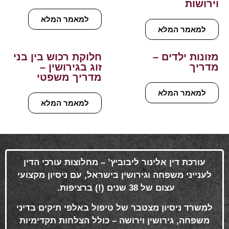
וירושות
למאמר המלא
למאמר המלא
מזונות ילדים –
חלוקת רכוש בין בני
מדריך
זוג בגירושין –
מדריך משפטי
למאמר המלא
למאמר המלא
עורכת דין אלינור ליבוביץ’ – מחלוצות עורכי הדין
לענייני משפחה וגירושין בישראל, עם ניסיון מקצועי
עצום של 38 שנים (!) ברציפות
.
למשרד ניסיון מצטבר של טיפול באלפי תיקים בדיני
משפחה, גירושין וירושה – כולל הצלחות תקדימיות