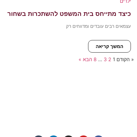
כיצד מתייחס בית המשפט להשתכרות בשחור
עצמאים רבים עובדים ומדווחים רק
המשך קריאה
« הקודם
1
2
3
…
8
הבא »
פרטי התקשרות
072-3719952
Eleanor.leibolaw@gmail.com
מנחם בגין 11, מגדל רוגובין-תדהר (קומה 16), רמת גן
מצאו אותנו ברשתות החברתיות: