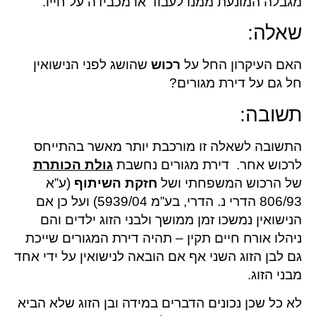
מגבלה המונעת ממנו לעבוד או מכבידה על חייו.
שאלה:
האם העיקרון החל על
רכוש
שהושג לפני הנישואין
חל גם על דירת מגורים?
תשובה:
התשובה לשאלה זו מורכבת יותר מאשר בהתייחס
לרכוש אחר. דירת מגורים נחשבת
גולת הכותרת
של הרכוש המשפחתי ושל
חזקת השיתוף
(ע”א
806/93 הדרי נ. הדרי, בע”מ 5939/04) ועל כן אם
הנישואין נמשכו זמן ממושך ולבני הזוג ילדים והם
ניהלו אורח חיים תקין – תהיה דירת המגורים שייכת
גם לבן הזוג השני אף אם הובאה לנישואין על ידי אחד
מבני הזוג.
לא כל שכן נכונים הדברים במידה ובן הזוג שלא הביא