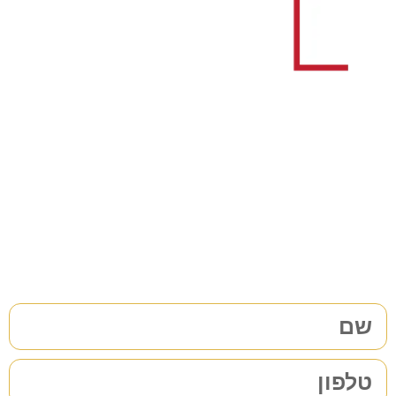
צריכים עורך דין לענייני
משפחה/גירושין?
38 שנות ניסיון בתחום לשירותכם. לתיאום פגישת ייעוץ ללא
התחייבות
מלאו את הפרטים שלכם | נחזור אליכם בהקדם