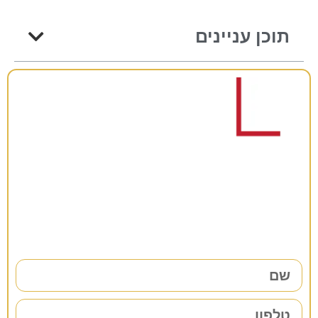
תוכן עניינים
רוצים להתייעץ?
38 שנות ניסיון כאן למענכם –
השאירו פרטים ונחזור אליכם בהקדם!