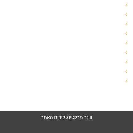
הסכם ממון ידועים בציבור
ניכור הורי
הפחתת מזונות
פתיחת תיק גירושין
ייעוץ לפני גירושין
עזיבת הבית גירושין
גירושין עם ילדים
זכויות האישה בגירושין
עורך דין ידועים בציבור
הצהרת נגישות
מדיניות פרטיות
ווינר מרקטינג
קידום האתר