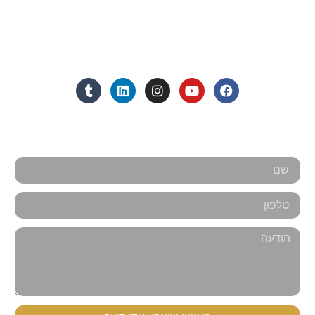
מנחם בגין 11, מגדל רוגובין-תדהר (קומה 16), רמת גן
מצאו אותנו ברשתות החברתיות:
אנחנו כאן למענכם - צרו קשר