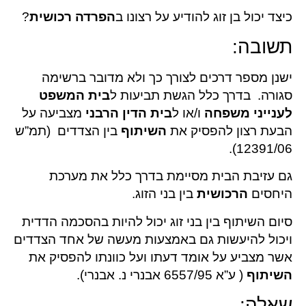
כיצד יכול בן זוג להודיע על רצונו ב
הפרדה רכושית
?
תשובה:
ישנן מספר דרכים לצורך כך ולא מדובר ברשימה
סגורה. בדרך כלל הגשת תביעות ל
בית המשפט
לענייני משפחה
ו/או ל
בית הדין הרבני
מצביעה על
הבעת רצון להפסיק את
השיתוף
בין הצדדים (תמ”ש
12391/06).
גם עזיבת הבית מסיימת בדרך כלל את מערכת
היחסים
הרכושית
בין בני הזוג.
סיום השיתוף בין בני זוג יכול להיות בהסכמה הדדית
ויכול להיעשות גם באמצעות מעשה של אחד הצדדים
אשר מצביע על אומד דעתו ועל כוונתו להפסיק את
השיתוף
( ע”א 6557/95 אבנרי נ. אבנרי).
שאלה: