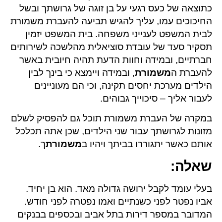
כתוצאה של כעס רגעי על בן זוגה של גרושתך ובשל
החיכוכים עמו, עליך להגיש תביעה להעברת משמורת
לבית המשפט לענייני משפחה. בית המשפט יזמין
תסקיר סעד של עובדת סוציאלית מהלשכה לשירותים
חברתיים, ובמידה וחוות הדעת תהיה חיובית באשר
להעברת ה
משמורת
, ובמידה ויימצא כי בינך לבין
הילדים מערכת יחסים תקינה, וכי הם מעוניינים
לעבור אליך – סיכוייך גבוהים.
במקרה של העברת משמורת תוכל גם להפסיק לשלם
מזונות לגרושתך עבור שני הילדים, שכן אתה תכלכל
אותם כאשר יתגוררו בביתך ויהיו ב
משמורת
ך.
שאלה
:
בעלי עומד לקבל ירושה גדולה מאד. הוא בן יחיד.
אביו נפטר לפני כשנתיים ואמו נפטרה לפני חודש.
המדובר במספר דירות בתל אביב ובכספים בבנקים