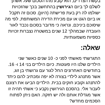
בקשת הצדדים, הוא קובע מהו הסכום שעל אשתך
לשלם לך ביום ה
גירושין
בהתחשב בכך שהזכויות
ישולמו לה רק בעת פרישתה (היוון). סכום זה תקבל
או ביום הגט או עם מכירת הדירה המשותפת, לפי מה
שיסוכם ביניכם, ונראה כי מדובר בסכום נכבד לאור
העובדה שבמהלך 12 שנים במשטרה נצברות זכויות
כספיות משמעותיות.
שאלה
:
התגרשתי מאשתי לפני כ- 10 שנים כאשר שני
הילדים שלנו היו פעוטות. כיום הילדים בני 14 ו- 16.
בחודשים האחרונים החל לגור עם גרושתי בן זוג,
אשר מתנהג לילדי בצורה לא יפה ומכתיב להם כיתד
להתנהג וקובע חוקים בבית. הילדים הביעו את רצונם
לעבור אלי. בהסכם הגירושין נקבע כי אשתי תהיה זו
אשר מגדלת אותם ולה יש חזקה. האם ניתן לפתוח
הסכמים מחדש?