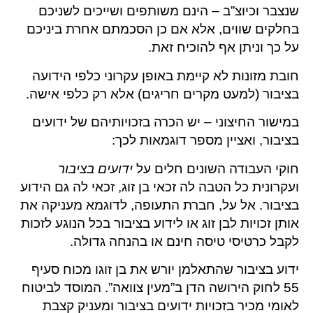
שנצבר וכיוצ”ב – הינם משותפים ושייכים לשניכם
בחלקים שווים, אלא אם כן הסכמתם אחרת ביניכם
על כך וניתן אף להוכיח זאת.
חובת מזונות לא קיימת באופן עקרוני כלפי הידועה
בציבור (למעט מקרים חריגים) אלא רק כלפי אישה.
במישור החיצוני – יש הכרה בזכויותיהם של ידועים
בציבור, ואציין מספר דוגמאות לכך:
חוקי העבודה השונים חלים על
ידועים בציבור
ועקרונית כל הטבה לה זכאי בן זוג, זכאי לה גם הידוע
בציבור. אל על, חברת התעופה, לדוגמא מעניקה את
אותן זכויות לבן זוג או לידוע בציבור בכל הנוגע לזכות
לקבל כרטיסי טיסה חינם או בהנחה גדולה.
ידוע בציבור שהתאלמן יורש את בן זוגו מכוח סעיף
55 לחוק הירושה הדן ב”מעין צוואה”. המוסד לביטוח
לאומי מכיר בזכויות ידועים בציבור ומעניק קצבת