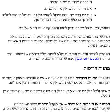
הורחבה מבחינת שטח הבניה.
אם מדובר בנישואין ארוכי שנים.
אם יש דבר מה נוסף היכול להעיד על נכונות של בן הזוג לחלוק
ולשתף ברכוש שאינו בהכרח בר שיתוף.
עט כל מקרה נבחן לגופו והפסיקה אינה חד משמעית.
 העולם של שופט משתנה ממקרה למקרה ושונה כתוצאה
יותו ומתפיסת עולם של כל שופט כמו גם חוויותיו האישיות
ליו.
וסר וודאות ועל מנת שלא להיות תלוי בגחמה של שופט היא
ם יחסי ממון
מפורש וברור שימנע פרשנויות.
רושות
נות וירושות
הם נכסים אישיים שאינם עוברים באופן אוטומטי
בין אם התקבלו
לפני הנישואין
או יצירת הזוגיות ובין אם לאו.
כלל יש גם יוצא מן הכלל הרי שגם במקרים מסוג זה יוצאים מן
הירושה היא דירה
– אם מקבל
המתנה
משתמש בדירה
ורים משותפים לבני הזוג, במקרה זה תיחשב הדירה למשותפת,