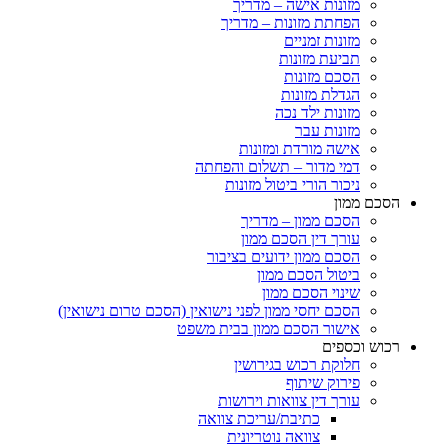
מזונות אישה – מדריך
הפחתת מזונות – מדריך
מזונות זמניים
תביעת מזונות
הסכם מזונות
הגדלת מזונות
מזונות ילד נכה
מזונות עבר
אישה מורדת ומזונות
דמי מדור – תשלום והפחתה
ניכור הורי ביטול מזונות
ם ממון
הסכם ממון – מדריך
עורך דין הסכם ממון
הסכם ממון ידועים בציבור
ביטול הסכם ממון
שינוי הסכם ממון
הסכם יחסי ממון לפני נישואין (הסכם טרום נישואין)
אישור הסכם ממון בבית משפט
ש וכספים
חלוקת רכוש בגירושין
פירוק שיתוף
עורך דין צוואות וירושות
כתיבת/עריכת צוואה
צוואה נוטריונית