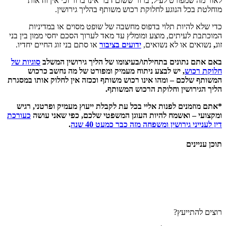
פורט לעיל, ברור ששום דבר אינו ברור וכי אין וודאות
ל הנוגע לחלוקת רכוש משותף בהליך גירושין.
היות תלוי בדפוס מחשבה של שופט מסוים או במדיניות
עיתים, מוצע ומומלץ עד מאד לערוך הסכם יחסי ממון בין בני
או לא נשואים,
ידועים בציבור
או סתם בני זוג החיים יחדיו.
תונים בתחילתו/בעיצומו של הליך גירושין המשלב
סוגיות של
ש
, יש לבצע ניתוח מעמיק ומפורט של מה נחשב כרכוש
כם – ומהו אינו רכוש משותף וככזה אין לחלוק אותו במסגרת
ושין וחלוקת הרכוש המשותף.
נים לפנות אליי בכל עת לקבלת ייעוץ מעמיק ופרטני, רגיש
 ואשמח להיות העוגן המשפטי שלכם, כפי שאני עושה
כעורכת
 גירושין ומשפחה מזה כבר כמעט 40 שנה
.
ם
ייעץ?