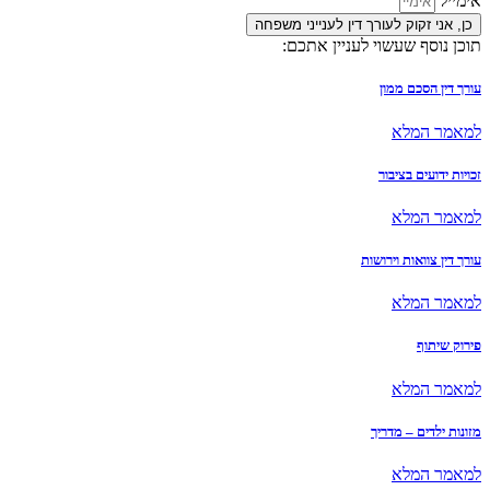
וק לעורך דין לענייני משפחה
שעשוי לעניין אתכם:
ם ממון
לא
 בציבור
לא
ות וירושות
לא
לא
 – מדריך
לא