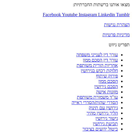
ו ברשתות החברתיות:
Facebook
Youtube
Instagram
Linked
שות
טיות
ט
 דין לענייני משפחה
 דין הסכם ממון
יות הורית משותפת
ת רכוש בגירושין
וק שיתוף
ם ממון
ם גירושין
נות אישה
ד משמורת משותפת
רי שהות/הסדרי ראייה
שין עם תינוק
 גירושין מהיר
ר גירושין
ת גירושין
ל ידועים בציבור