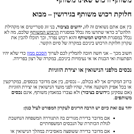
רכוש משותף בגירושין – מבוא
 נשואים זה לזו
,
ידועים בציבור
,
בני זוג סטרייטים או מקהילת
דאי שתדעו מה נכלל במסגרת
הרכוש המשותף
שלכם, מה לא
גרת
הרכוש המשותף
והוא רכוש נפרד, וכך תוכלו להבין את
קת הרכוש ביניכם במקרה של סיום הקשר.
– אני חשה חובה להמליץ לכם לערוך
הסכם ממון
כדי שלא יהיו
 הבנות או אי נעימויות ביניכם, במקרה של רצון בפרידה.
פני הנישואין או יצירת הזוגיות
ים אך לא בכולם, – נכסים, בין אם מדובר בכספים, במקרקעין
ק השקעה אחר, שהיו לפני מועד הנישואין או יצירת הזוגיות
ן ב
ידועים בציבור
) ולא נצברו במאמץ משותף, אינם
נכסים
 כיום יש הרבה חריגים לעקרון המפורט לעיל כגון:
אם מדובר בדירת מגורים בה התגוררה המשפחה הנחשבת
לגולת הכותרת של הנכסים המשפחתיים
אם מדובר בדירה ששופצה מאסיבית במהלך הנישואין או