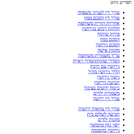
ט
 דין לענייני משפחה
 דין הסכם ממון
יות הורית משותפת
ת רכוש בגירושין
וק שיתוף
ם ממון
ם גירושין
נות אישה
ד משמורת משותפת
רי שהות/הסדרי ראייה
שין עם תינוק
 גירושין מהיר
ר גירושין
ת גירושין
ל ידועים בציבור
ורת ילדים
 דין ירושה
 דין צוואות ירושות
עה לשלום בית
ות ילדים
וי כוח מתמשך
ושין בהסכמה