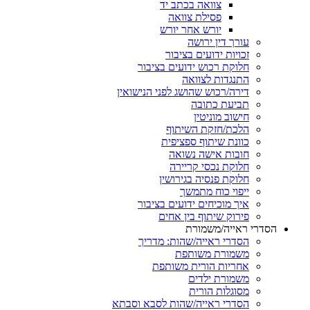
צוואה בכתב יד
פסילת צוואה
יורש אחר יורש
עורך דין ירושה
זכויות ידועים בציבור
חלוקת רכוש ידועים בציבור
התנגדות לצוואה
דירה/רכוש שהושג לפני הנישואין
תביעת כתובה
חישוב מוניטין
הלכת/חזקת השיתוף
כוונת שיתוף ספציפית
חובות אישה נשואה
חלוקת נכסי קריירה
חלוקת פנסיה בגירושין
ייפוי כוח מתמשך
איך מוכיחים ידועים בציבור
פירוק שיתוף בין אחים
רי ראייה/משמורת
הסדרי ראייה/שהות: מדריך
משמורת משותפת
אחריות הורית משותפת
משמורת ילדים
מסוגלות הורית
הסדרי ראייה/שהות לסבא וסבתא