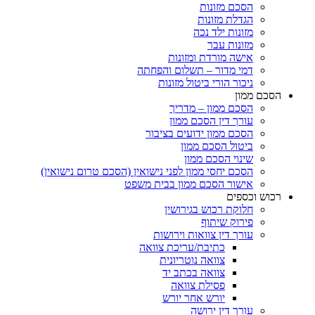
הסכם מזונות
הגדלת מזונות
מזונות ילד נכה
מזונות עבר
אישה מורדת ומזונות
דמי מדור – תשלום והפחתה
ניכור הורי ביטול מזונות
ם ממון
הסכם ממון – מדריך
עורך דין הסכם ממון
הסכם ממון ידועים בציבור
ביטול הסכם ממון
שינוי הסכם ממון
הסכם יחסי ממון לפני נישואין (הסכם טרום נישואין)
אישור הסכם ממון בבית משפט
ש וכספים
חלוקת רכוש בגירושין
פירוק שיתוף
עורך דין צוואות וירושות
כתיבת/עריכת צוואה
צוואה נוטריונית
צוואה בכתב יד
פסילת צוואה
יורש אחר יורש
עורך דין ירושה