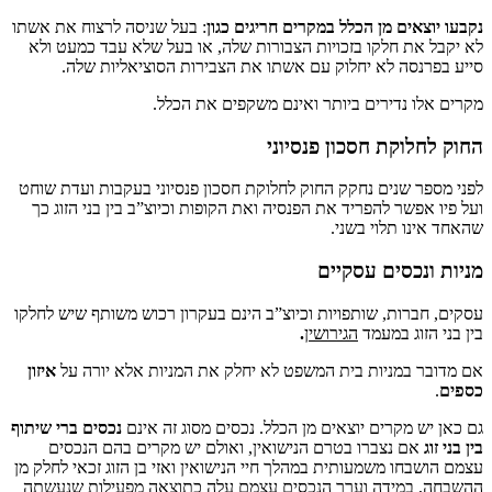
ים מן הכלל במקרים חריגים כגון
: בעל שניסה לרצוח את אשתו
ת חלקו בזכויות הצבורות שלה, או בעל שלא עבד כמעט ולא
סה לא יחלוק עם אשתו את הצבירות הסוציאליות שלה.
 נדירים ביותר ואינם משקפים את הכלל.
וקת חסכון פנסיוני
 שנים נחקק החוק לחלוקת חסכון פנסיוני בעקבות ועדת שוחט
שר להפריד את הפנסיה ואת הקופות וכיוצ”ב בין בני הזוג כך
 תלוי בשני.
כסים עסקיים
רות, שותפויות וכיוצ”ב הינם בעקרון רכוש משותף שיש לחלקו
וג במעמד
הגירושין
.
במניות בית המשפט לא יחלק את המניות אלא יורה על
איזון
מקרים יוצאים מן הכלל. נכסים מסוג זה אינם
נכסים ברי שיתוף
ם נצברו בטרם הנישואין, ואולם יש מקרים בהם הנכסים
ו משמעותית במהלך חיי הנישואין ואזי בן הזוג זכאי לחלק מן
מידה וערך הנכסים עצמם עלה כתוצאה מפעילות שנעשתה