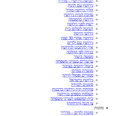
תביעת גירושין – מדריך
גירושין עם תינוק
הליך גירושין מהיר
עזיבת הבית גירושין
גירושין בהסכמה
ייעוץ לפני גירושין
תביעה לשלום בית
גירושי הייטק
גירושין אחרי 30 שנה
גירושין עם ילדים
איך להתכונן לגירושין
בגידה לפי ההלכה
מעשה כיעור
ערעורים בענייני משפחה
ביטול ידועים בציבור
מגשרת במרכז
ממזרים ופסולי חיתון
גירושין בישראל
סימנים לבגידה
פתיחת תיק גירושין ברבנות
העלמת כספים בגירושין
בית המשפט לענייני משפחה
צו הגנה (הרחקה)
ות
מזונות ילדים – מדריך