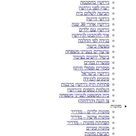
גירושין בהסכמה
ייעוץ לפני גירושין
תביעה לשלום בית
גירושי הייטק
גירושין אחרי 30 שנה
גירושין עם ילדים
איך להתכונן לגירושין
בגידה לפי ההלכה
מעשה כיעור
ערעורים בענייני משפחה
ביטול ידועים בציבור
מגשרת במרכז
ממזרים ופסולי חיתון
גירושין בישראל
סימנים לבגידה
פתיחת תיק גירושין ברבנות
העלמת כספים בגירושין
בית המשפט לענייני משפחה
צו הגנה (הרחקה)
ות
מזונות ילדים – מדריך
מזונות אישה – מדריך
הפחתת מזונות – מדריך
מזונות זמניים
תביעת מזונות