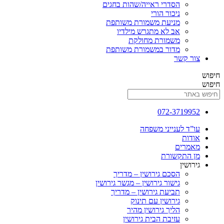
הסדרי ראייה/שהות בחגים
ניכור הורי
מניעת משמורת משותפת
אב לא מתגרש מילדיו
משמורת מחולקת
מדור במשמורת משותפת
 קשר
072-3719
ד לענייני משפחה
ות
רים
התקשורת
שין
הסכם גירושין – מדריך
גישור גירושין – מגשר גירושין
תביעת גירושין – מדריך
גירושין עם תינוק
הליך גירושין מהיר
עזיבת הבית גירושין