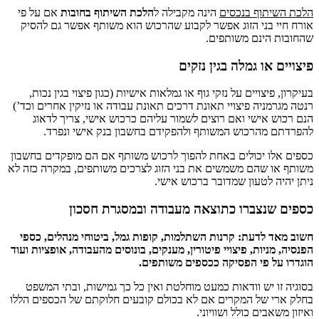
וף בנכסים
הינה מקבילה ל
הלכת השיתוף בחובות
אם על פי
בני הזוג אפשר לקבוע שהרכוש הוא משותף אפשר גם להסיק
ינם משותפים.
ו גמלה בגין נזקים
צויים על נזקי גוף או גמלאות אישיות (כגון פיצוי בגין נכות,
יה פיצויי תאונת דרכים תאונת עבודה או נזיקין אחרים וכד’)
אישי ואם רוצים לשמור עליהם כרכוש אישי, צריך לדאוג
הרכוש המשותף ולהפקידם בחשבון בנק אישי ונפרד.
 יכולים באחת להפוך לרכוש משותף אם הם מופקדים בחשבון
שהם משמשים את בני הזוג לצרכים משותפים, במקרה כזה לא
לטעון שמדובר ברכוש אישי.
נצברו כתוצאה מעבודה ובמסגרת חסכון
לדעת: קרנות השתלמות, קופות גמל, ביטוחי מנהלים, כספי
יות, פיצויי פיטורין, מענקים, בונוסים מהעבודה, אופציות ועוד
 פי הפסיקה ככספים משותפים.
יש וודאות כמעט מוחלטת ואין כל כך גמישות, ובתי המשפט
של המקרים אם לא בכולם קובעים חלוקתם של הכספים הללו
ים כולל ושוויוני.