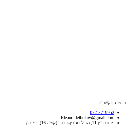
שרות
072-3719
Eleanor.leibolaw@gmail.
דל רוגובין-תדהר (קומה 16), רמת גן