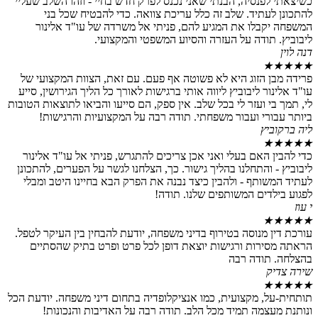
נסיה, הבנתי שאני נכנס לפרק חדש בחיי - וזהו השלב שעליי
תיד. שלב זה כלל עריכת צוואה. כדי להבטיח שכל בני
בלו את המגיע להם, פניתי אל משרדה של עו"ד אלינור
תודה על העזרה והסיוע המשפטי והמקצועי.
 הזוג היא לא פשוטה אף פעם. עם זאת, הצוות המקצועי של
ר ליבוביץ ליווה אותי ברגישות לאורך כל הליך הגירושין, סייע
 ועזר לי בכל שלב. אין ספק, הם סייעו והביאו לתוצאות הטובות
רי ועבור משפחתי. תודה רבה על המקצועיות והרגישות!
ץ
האם בעלי ואני אכן צריכים להתגרש, פניתי אל עו"ד אלינור
והתחלנו בהליך גישור. כך, הצלחנו לגשר על הפערים, להתכונן
ותף - ולהבין כיצד נבנה את הפרק הבא בחיינו היטב ומבלי
דים המשותפים שלנו. תודה!
מנוסה בטירוף בדיני משפחה, יודעת להבחין בין העיקר לטפל.
רות ורגישות יוצאת דופן לכל פרט ופרט בתיק שהסתיים
ודה רבה
, מקצועית, כמו אנציקלופדיה בתחום דיני משפחה. יודעת הכל
צמה תמיד מכל הלב. תודה רבה על האדיבות והנכונות!