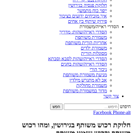
חלוקת פנסיה בגירושין
ייפוי כוח מתמשך
איך מוכיחים ידועים בציבור
פירוק שיתוף בין אחים
רי ראייה/משמורת
הסדרי ראייה/שהות: מדריך
משמורת משותפת
אחריות הורית משותפת
משמורת ילדים
מסוגלות הורית
הסדרי ראייה/שהות לסבא וסבתא
הסדרי ראייה/שהות בחגים
ניכור הורי
מניעת משמורת משותפת
אב לא מתגרש מילדיו
משמורת מחולקת
מדור במשמורת משותפת
 קשר
חפש
Facebook
רכוש משותף בגירושין, ומהו רכוש
ורכוש שאינו משותף