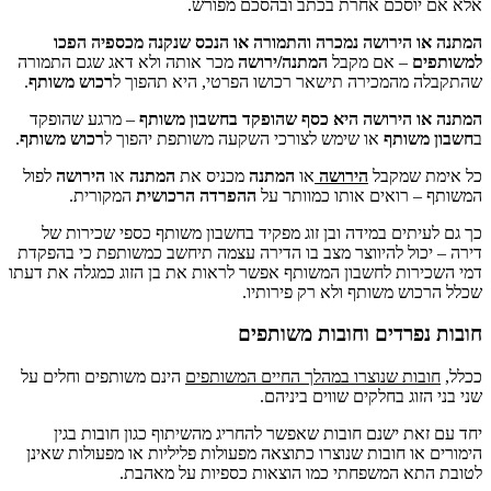
סכם אחרת בכתב ובהסכם מפורש.
הירושה נמכרה והתמורה או הנכס שנקנה מכספיה הפכו
– אם מקבל
המתנה/ירושה
מכר אותה ולא דאג שגם התמורה
המכירה תישאר רכושו הפרטי, היא תהפוך ל
רכוש משותף
.
הירושה היא כסף שהופקד בחשבון משותף
– מרגע שהופקד
ותף
או שימש לצורכי השקעה משותפת יהפוך ל
רכוש משותף
.
שמקבל
הירושה
או
המתנה
מכניס את
המתנה
או
הירושה
לפול
רואים אותו כמוותר על
ההפרדה הרכושית
המקורית.
תים במידה ובן זוג מפקיד בחשבון משותף כספי שכירות של
ול להיווצר מצב בו הדירה עצמה תיחשב כמשותפת כי בהפקדת
ות לחשבון המשותף אפשר לראות את בן הזוג כמגלה את דעתו
ש משותף ולא רק פירותיו.
רדים וחובות משותפים
ת שנוצרו במהלך החיים המשותפים
הינם משותפים וחלים על
וג בחלקים שווים ביניהם.
ת ישנם חובות שאפשר להחריג מהשיתוף כגון חובות בגין
 חובות שנוצרו כתוצאה מפעולות פליליות או מפעולות שאינן
 המשפחתי כמו הוצאות כספיות על מאהבת.