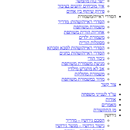
ייפוי כוח מתמשך
איך מוכיחים ידועים בציבור
פירוק שיתוף בין אחים
רי ראייה/משמורת
הסדרי ראייה/שהות: מדריך
משמורת משותפת
אחריות הורית משותפת
משמורת ילדים
מסוגלות הורית
הסדרי ראייה/שהות לסבא וסבתא
הסדרי ראייה/שהות בחגים
ניכור הורי
מניעת משמורת משותפת
אב לא מתגרש מילדיו
משמורת מחולקת
מדור במשמורת משותפת
 קשר
ד לענייני משפחה
ות
רים
התקשורת
שין
הסכם גירושין – מדריך
גישור גירושין – מגשר גירושין