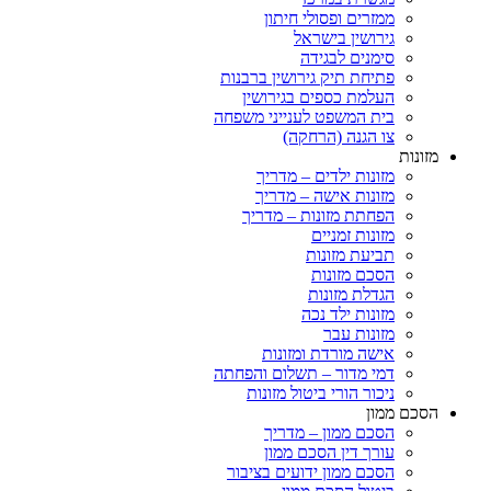
ממזרים ופסולי חיתון
גירושין בישראל
סימנים לבגידה
פתיחת תיק גירושין ברבנות
העלמת כספים בגירושין
בית המשפט לענייני משפחה
צו הגנה (הרחקה)
ות
מזונות ילדים – מדריך
מזונות אישה – מדריך
הפחתת מזונות – מדריך
מזונות זמניים
תביעת מזונות
הסכם מזונות
הגדלת מזונות
מזונות ילד נכה
מזונות עבר
אישה מורדת ומזונות
דמי מדור – תשלום והפחתה
ניכור הורי ביטול מזונות
ם ממון
הסכם ממון – מדריך
עורך דין הסכם ממון
הסכם ממון ידועים בציבור