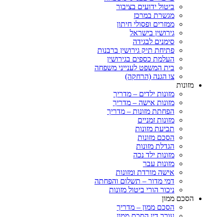
ביטול ידועים בציבור
מגשרת במרכז
ממזרים ופסולי חיתון
גירושין בישראל
סימנים לבגידה
פתיחת תיק גירושין ברבנות
העלמת כספים בגירושין
בית המשפט לענייני משפחה
צו הגנה (הרחקה)
ות
מזונות ילדים – מדריך
מזונות אישה – מדריך
הפחתת מזונות – מדריך
מזונות זמניים
תביעת מזונות
הסכם מזונות
הגדלת מזונות
מזונות ילד נכה
מזונות עבר
אישה מורדת ומזונות
דמי מדור – תשלום והפחתה
ניכור הורי ביטול מזונות
ם ממון
הסכם ממון – מדריך
עורך דין הסכם ממון