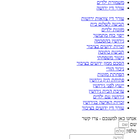
ורת ילדים
 דין ירושה
 דין צוואות ירושות
עה לשלום בית
ות ילדים
וי כוח מתמשך
ושין בהסכמה
ות ידועים בציבור
עת כתובה
ור משפחתי
 ממון ידועים בציבור
ר הורי
תת מזונות
ת תיק גירושין
ץ לפני גירושין
ת הבית גירושין
שין עם ילדים
ות האישה בגירושין
 דין ידועים בציבור
 למענכם - צרו קשר