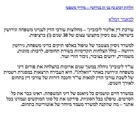
ן בני זוג בגירושין – מדריך משפטי
לא
אלינור ליבוביץ’ – מחלוצות עורכי הדין לענייני משפחה וגירושין
ון מקצועי עצום של 38 שנים (!) ברציפות
.
ון מצטבר של טיפול באלפי תיקים בדיני משפחה, גירושין
ולל הצלחות תקדימיות בשורת תחומים, לרבות: מזונות,
ועים בציבור, ניכור הורי ועוד
.
ביץ’ ניהלה במשך שנים ארוכות בהצלחה את פורום דיני
רושין באתר “וואלה!”. היא העבירה הרצאות במסגרת רשמית
ורכי הדין למאות עו”ד וחנכה דורות של עורכי דין בתחום
ים
.
ם ונושמים כל ניואנס של דיני המשפחה. ראינו כבר את כל
פלנו בכל הסוגיות. פירקנו את כל סוגי המוקשים ועמדנו בכל
 שהקנה למשרד מעמד מיוחד של אוטוריטה בתחום
.