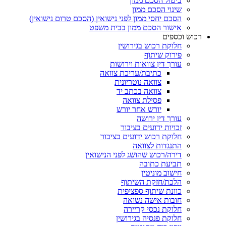
ביטול הסכם ממון
שינוי הסכם ממון
הסכם יחסי ממון לפני נישואין (הסכם טרום נישואין)
אישור הסכם ממון בבית משפט
ש וכספים
חלוקת רכוש בגירושין
פירוק שיתוף
עורך דין צוואות וירושות
כתיבת/עריכת צוואה
צוואה נוטריונית
צוואה בכתב יד
פסילת צוואה
יורש אחר יורש
עורך דין ירושה
זכויות ידועים בציבור
חלוקת רכוש ידועים בציבור
התנגדות לצוואה
דירה/רכוש שהושג לפני הנישואין
תביעת כתובה
חישוב מוניטין
הלכת/חזקת השיתוף
כוונת שיתוף ספציפית
חובות אישה נשואה
חלוקת נכסי קריירה
חלוקת פנסיה בגירושין