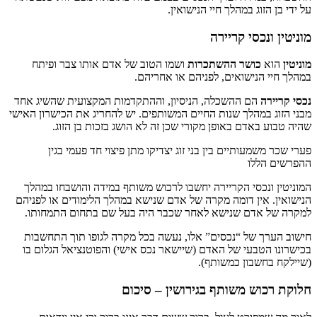
זוג במהלך חיי הנישואין.
נכסי קריירה
א
כושר ההשתכרות
ושמו הטוב של אדם אותו צבר ופיתח
 הנישואים, לפניהם או אחריהם.
רה
הם ההשכלה, הניסיון, וההתקדמות המקצועית שהשיג אחד
 במהלך שנות החיים המשותפים. יש להחריג את הכישרון האישי
באדם באופן מקורי שכן זה לא הושג בזכות בן הזוג.
שמעותיים בין בני זוג יצדיקו מתן פיצוי חד פעמי בגין
הללו
ונכסי הקריירה יחשבו לרכוש משותף במידה והושבחו במהלך
 אין דומה מקרה של אדם שנישא במהלך הלימודים או לפניהם
 אדם שנישא לאחר שכבר היה בעל שם בתחום התמחותו.
ך של “נכסים” אלו, נעשה בכל מקרה לגופו תוך התחשבות
הטבעי של האדם (שיישאר נכס אישי) והפוטנציאל הגלום בו
חשבון כמשותף).
וש משותף בגירושין – סיכום