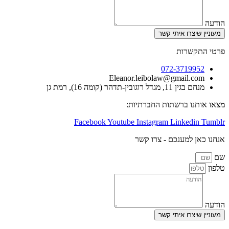
צרו איתי קשר
שרות
072-3719
Eleanor.leibolaw@gmail.
דל רוגובין-תדהר (קומה 16), רמת גן
ו ברשתות החברתיות:
Facebook
Youtube
Instagram
Linked
 למענכם - צרו קשר
צרו איתי קשר