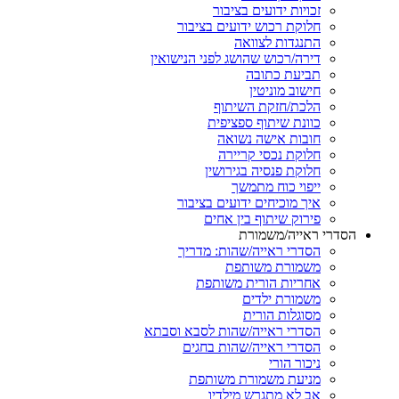
זכויות ידועים בציבור
חלוקת רכוש ידועים בציבור
התנגדות לצוואה
דירה/רכוש שהושג לפני הנישואין
תביעת כתובה
חישוב מוניטין
הלכת/חזקת השיתוף
כוונת שיתוף ספציפית
חובות אישה נשואה
חלוקת נכסי קריירה
חלוקת פנסיה בגירושין
ייפוי כוח מתמשך
איך מוכיחים ידועים בציבור
פירוק שיתוף בין אחים
רי ראייה/משמורת
הסדרי ראייה/שהות: מדריך
משמורת משותפת
אחריות הורית משותפת
משמורת ילדים
מסוגלות הורית
הסדרי ראייה/שהות לסבא וסבתא
הסדרי ראייה/שהות בחגים
ניכור הורי
מניעת משמורת משותפת
אב לא מתגרש מילדיו