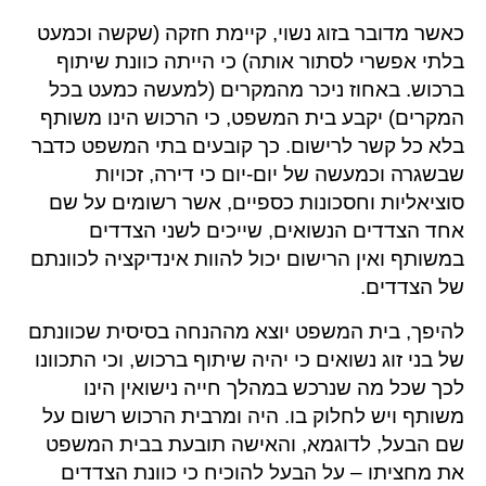
כאשר מדובר בזוג נשוי, קיימת חזקה (שקשה וכמעט
בלתי אפשרי לסתור אותה) כי הייתה כוונת שיתוף
ברכוש. באחוז ניכר מהמקרים (למעשה כמעט בכל
המקרים) יקבע בית המשפט, כי הרכוש הינו משותף
בלא כל קשר לרישום. כך קובעים בתי המשפט כדבר
שבשגרה וכמעשה של יום-יום כי דירה, זכויות
סוציאליות וחסכונות כספיים, אשר רשומים על שם
אחד הצדדים הנשואים, שייכים לשני הצדדים
במשותף ואין הרישום יכול להוות אינדיקציה לכוונתם
של הצדדים.
להיפך, בית המשפט יוצא מההנחה בסיסית שכוונתם
של בני זוג נשואים כי יהיה שיתוף ברכוש, וכי התכוונו
לכך שכל מה שנרכש במהלך חייה נישואין הינו
משותף ויש לחלוק בו. היה ומרבית הרכוש רשום על
שם הבעל, לדוגמא, והאישה תובעת בבית המשפט
את מחציתו – על הבעל להוכיח כי כוונת הצדדים