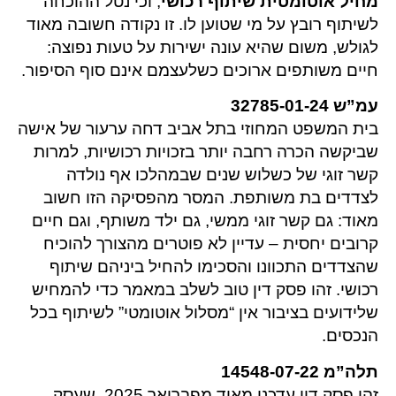
מחיל אוטומטית שיתוף רכושי
, וכי נטל ההוכחה
לשיתוף רובץ על מי שטוען לו. זו נקודה חשובה מאוד
לגולש, משום שהיא עונה ישירות על טעות נפוצה:
חיים משותפים ארוכים כשלעצמם אינם סוף הסיפור.
עמ”ש 32785-01-24
בית המשפט המחוזי בתל אביב דחה ערעור של אישה
שביקשה הכרה רחבה יותר בזכויות רכושיות, למרות
קשר זוגי של כשלוש שנים שבמהלכו אף נולדה
לצדדים בת משותפת. המסר מהפסיקה הזו חשוב
מאוד: גם קשר זוגי ממשי, גם ילד משותף, וגם חיים
קרובים יחסית – עדיין לא פוטרים מהצורך להוכיח
שהצדדים התכוונו והסכימו להחיל ביניהם שיתוף
רכושי. זהו פסק דין טוב לשלב במאמר כדי להמחיש
שלידועים בציבור אין “מסלול אוטומטי” לשיתוף בכל
הנכסים.
תלה”מ 14548-07-22
זהו פסק דין עדכני מאוד מפברואר 2025, שעסק