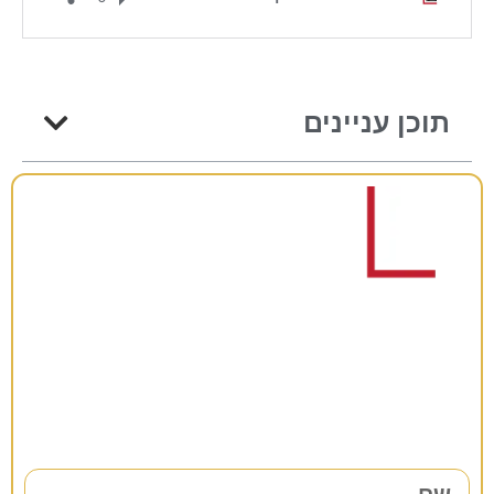
תוכן עניינים
רוצים להתייעץ?
38 שנות ניסיון כאן למענכם –
השאירו פרטים ונחזור אליכם בהקדם!