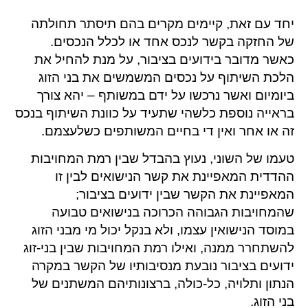
יחד עם זאת, קיימים מקרים בהם תיסתר תחולתה
של החזקה בקשר לנכס אחד או לכלל הנכסים.
כאשר מדובר בידועים בציבור, על מנת להחיל את
הלכת השיתוף על נכסים המשמשים את בני הזוג
ביומיום ואשר נרכשו על ידם במשותף – יהא צורך
בראייה נוספת כלשהי שתעיד על כוונת השיתוף בנכס
זה או אחר ואין די בחיים המשותפים כשלעצמם.
טעמו של השוני, נעוץ בהבדל שבין רמת המחויבות
ההדדית המאפיינת את קשר הנישואים לבין זו
המאפיינת את הקשר שבין ידועים בציבור;
שהמחויבות הגבוהה הכרוכה בנישואים טבועה
במוסד הנישואין עצמו, ולא בנקל יכול מי מבני הזוג
להשתחרר ממנה, ואילו רמת המחויבות שבין בני-זוג
ידועים בציבור נובעת מנסיבותיו של הקשר במקרה
הנתון ותלויה, כל-כולה, ברצונותיהם המשתנים של
בני הזוג.