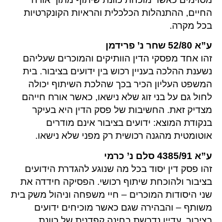
החיים, ההתנהלות הכלכלית והראיות הקונקרטיות
בכל מקרה.
ע”א 52/80 שחר נ’ פרידמן
זהו אחד מפסקי הדין הוותיקים והמוכרים שעליהם
נשענת ההלכה בעניין רכוש בין ידועים בציבור. בית
המשפט העליון הכיר בכך שהלכת השיתוף יכולה
לחול גם על בני זוג שלא נישאו, כאשר אורח חייהם
מצדיק זאת. החשיבות של פסק הדין היא בעיקר
בנקודת המוצא: ידועים בציבור אינם מודרים
אוטומטית מהגנה רכושית רק מפני שלא נישאו.
ע”א 4385/91 סלם נ’ כרמי
זהו פסק דין יסוד בכל מה שנוגע להגדרת הידועים
בציבור ולהוכחת שיתוף רכושי. הפסיקה חידדה את
שני היסודות המוכרים – חיי משפחה וניהול משק בית
משותף – והבהירה שגם כאשר מוכיחים ידועים
בציבור, עדיין נדרשת בחינה קפדנית של כוונת