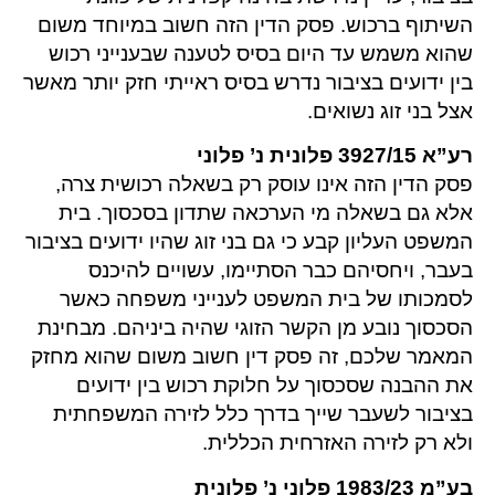
השיתוף ברכוש. פסק הדין הזה חשוב במיוחד משום
שהוא משמש עד היום בסיס לטענה שבענייני רכוש
בין ידועים בציבור נדרש בסיס ראייתי חזק יותר מאשר
אצל בני זוג נשואים.
רע”א 3927/15 פלונית נ’ פלוני
פסק הדין הזה אינו עוסק רק בשאלה רכושית צרה,
אלא גם בשאלה מי הערכאה שתדון בסכסוך. בית
המשפט העליון קבע כי גם בני זוג שהיו ידועים בציבור
בעבר, ויחסיהם כבר הסתיימו, עשויים להיכנס
לסמכותו של בית המשפט לענייני משפחה כאשר
הסכסוך נובע מן הקשר הזוגי שהיה ביניהם. מבחינת
המאמר שלכם, זה פסק דין חשוב משום שהוא מחזק
את ההבנה שסכסוך על חלוקת רכוש בין ידועים
בציבור לשעבר שייך בדרך כלל לזירה המשפחתית
ולא רק לזירה האזרחית הכללית.
בע”מ 1983/23 פלוני נ’ פלונית