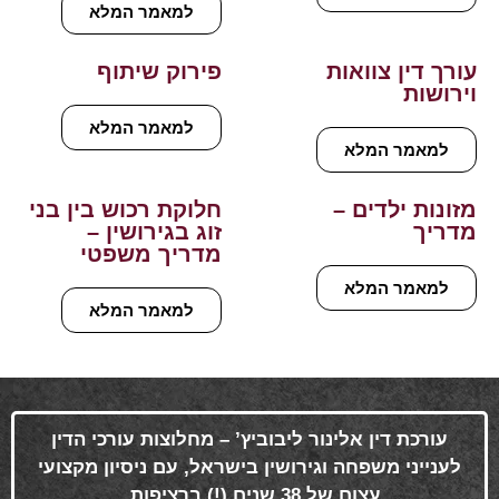
למאמר המלא
עורך דין צוואות
פירוק שיתוף
וירושות
למאמר המלא
למאמר המלא
מזונות ילדים –
חלוקת רכוש בין בני
מדריך
זוג בגירושין –
מדריך משפטי
למאמר המלא
למאמר המלא
עורכת דין אלינור ליבוביץ’ – מחלוצות עורכי הדין
לענייני משפחה וגירושין בישראל, עם ניסיון מקצועי
עצום של 38 שנים (!) ברציפות
.