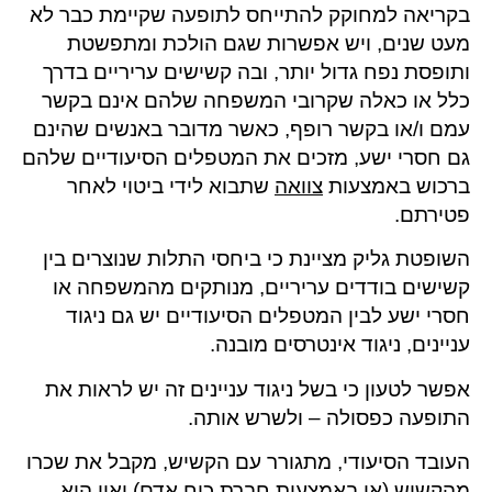
בקריאה למחוקק להתייחס לתופעה שקיימת כבר לא
מעט שנים, ויש אפשרות שגם הולכת ומתפשטת
ותופסת נפח גדול יותר, ובה קשישים עריריים בדרך
כלל או כאלה שקרובי המשפחה שלהם אינם בקשר
עמם ו/או בקשר רופף, כאשר מדובר באנשים שהינם
גם חסרי ישע, מזכים את המטפלים הסיעודיים שלהם
ברכוש באמצעות
צוואה
שתבוא לידי ביטוי לאחר
פטירתם.
השופטת גליק מציינת כי ביחסי התלות שנוצרים בין
קשישים בודדים עריריים, מנותקים מהמשפחה או
חסרי ישע לבין המטפלים הסיעודיים יש גם ניגוד
עניינים, ניגוד אינטרסים מובנה.
אפשר לטעון כי בשל ניגוד עניינים זה יש לראות את
התופעה כפסולה – ולשרש אותה.
העובד הסיעודי, מתגורר עם הקשיש, מקבל את שכרו
מהקשיש (או באמצעות חברת כוח אדם) ואין הוא