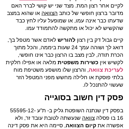
לקיים אחר רצון המת. מצד שני יש קושי לברר האם
מדובר ברצון חופשי של כותב
הצוואה
או שהוא במצב
שדעתו כבר אינה עמו, או שמופעל עליו לחץ כבד
שהקשיש לא יכול או מתקשה להתמודד עמו.
קיים גבול דק בין רצון
להוריש
לאדם אשר מטפל בך,
דואג לך ושוהה עמך 24 שעות ביממה, והכל מתוך
הכרת תודה, לבין מצב בו הרצון כבר אינו חופשי,
לקשיש אין
כשירות
משפטית
מלאה או אפילו חלקית
לעריכת צוואה
, והרצון שלו מושפע משטיפת מוח
בלתי פוסקת או חלילה מחשש מפני המטפל הזר
שעשוי להתנכל לו.
פסק דין חשוב בסוגייה
בפסק דין שנתנה השופטת גליק ב- ת”ע 55595-12-
16 בו פסלה
צוואה
שנעשתה לטובת עובד זר, ולא
אפשרה את
קיום הצוואה
, סיימה היא את פסק דינה