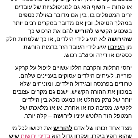
או פחות – חשוף הוא גם למניפולציות של עובדים
זרים המטפלים בו, בין אם מדובר בגזילת כספים
במהלך הטיפול, ובין אם מדובר במקרים רבים יותר
בשכנוע הקשיש
להוריש
להם את הרכוש כך
שהירושה
לא תגיע לידי הילדים, או כך שלפחות חלק
מן
העיזבון
יגיע לידי העובד הזר בדמות הורשת
כספים או דירה וכיוצ”ב רכוש.
יחסי התלות והקרבה הללו עשויים ליפול על קרקע
פורייה. לעיתים הילדים עסוקים בעניינים שלהם,
טרודים בפרנסה ובגידול הילדים, ומזניחים שלא
במכוון את ההורה הקשיש. ישנם גם מקרים עצובים
יותר של נתק מוחלט או כמעט מלא בין הילדים
לקשיש, מסיבה כזו או אחרת, או אז מלאכתו של
המטפל הזר הלוטש עיניו
לירושה
– קלה יותר.
מצד אחד זכותו של אדם
להוריש
את רכושו לכל מי
שהוא חפץ ביקרו, ועקרון גדול הוא
בדיני ירושות
שיש