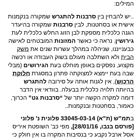
המילים:
..יש להבחין בין
סרבנות להתגרש
שמקורה בנקמנות
אישית או בסחטנות, לבין
סרבנות
שמקורה בהיעדר
הגנה כלכלית מספקת לבן הזוג החלש כלכלית לעת
גירושין
. נראה כי כאשר
המזונות
המובטחים לאישה
כבענייננו, שניהלה במהלך עשרות שנים את
משק
הבית
ולא השתלבה מעולם בשוק העבודה או רכשה
מקצוע, נפסקים באופן מוחלט בעת
הגירושים
(מבלי
שבה בעת יימצא למצוקתה פתרון במסגרת
חלוקת
הרכוש
), אין לגנות אותה על סירובה
להתגרש
בהיותה תלויה כלכלית בבעלה. בוודאי אין הדבר
דומה למקרה הקשה יותר של
“
סרבנות גט”
הכרוך,
כאמור, בסחטנות ובנקמנות..
ב
תמ”ש (ת”א) 33045-03-14 פלונית נ’ פלוני
[פורסם בנבו, 28/01/16],
מפי כב’ השופטת איריס
אסל ארבל נקבע כי בנסיבות המקרה בו אין חולק כי