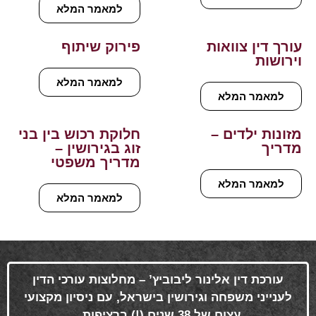
למאמר המלא
עורך דין צוואות
פירוק שיתוף
וירושות
למאמר המלא
למאמר המלא
מזונות ילדים –
חלוקת רכוש בין בני
מדריך
זוג בגירושין –
מדריך משפטי
למאמר המלא
למאמר המלא
עורכת דין אלינור ליבוביץ’ – מחלוצות עורכי הדין
לענייני משפחה וגירושין בישראל, עם ניסיון מקצועי
עצום של 38 שנים (!) ברציפות
.