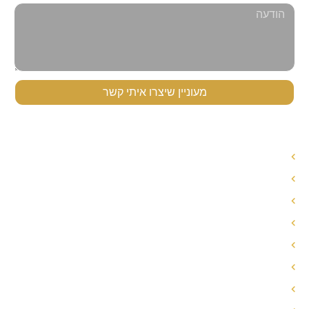
מעוניין שיצרו איתי קשר
תפריט ניווט
עורך דין לענייני משפחה
עורך דין הסכם ממון
אחריות הורית משותפת
חלוקת רכוש בגירושין
פירוק שיתוף
הסכם ממון
הסכם גירושין