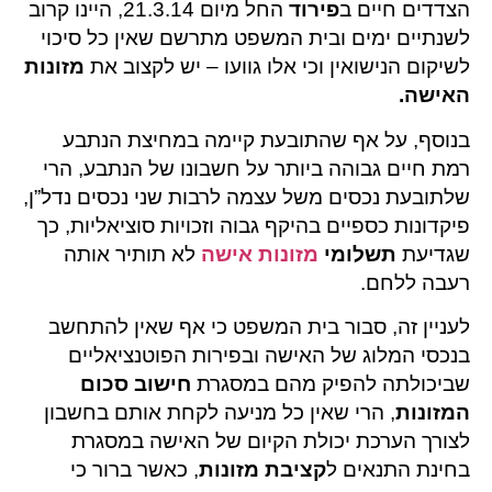
הצדדים חיים ב
פירוד
החל מיום 21.3.14, היינו קרוב
לשנתיים ימים ובית המשפט מתרשם שאין כל סיכוי
לשיקום הנישואין וכי אלו גוועו – יש לקצוב את
מזונות
האישה
.
בנוסף, על אף שהתובעת קיימה במחיצת הנתבע
רמת חיים גבוהה ביותר על חשבונו של הנתבע, הרי
שלתובעת נכסים משל עצמה לרבות שני נכסים נדל”ן,
פיקדונות כספיים בהיקף גבוה וזכויות סוציאליות, כך
שגדיעת
תשלומי
מזונות אישה
לא תותיר אותה
רעבה ללחם.
לעניין זה, סבור בית המשפט כי אף שאין להתחשב
בנכסי המלוג של האישה ובפירות הפוטנציאליים
שביכולתה להפיק מהם במסגרת
חישוב סכום
המזונות
, הרי שאין כל מניעה לקחת אותם בחשבון
לצורך הערכת יכולת הקיום של האישה במסגרת
בחינת התנאים ל
קציבת מזונות
, כאשר ברור כי