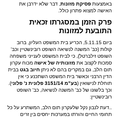
באמצעות
פסיקת מזונות
, דבר שלא ידרבן את
האישה למצוא פתרון כולל.
פרק הזמן במסגרתו זכאית
התובעת למזונות
ביום 5.11.15, הכריע בית המשפט העליון, ברוב
קולות (כב’ המשנה לנשיאה השופט רובינשטיין וכב’
השופט זילברטל), כי לבית המשפט לענייני משפחה
סמכות לקצוב את
מזונותיה של אישה
מכוח עקרון
תום הלב, גם במקרים בהם לא ניתן
חיוב בגט
בבית
הדין הרבני וכאשר בית המשפט השתכנע כי אין
תוחלת לנישואין (
בע”מ 3151/14 פלונית נ’ פלוני
).
וכך בלשונו של כב’ המשנה לנשיאה, כב’ השופט
רובינשטיין:
..דעת לנבון נקל שלעקרון תום הלב, המשתרע על כל
תחומי החיים והורתו במערכות יחסים בין זרים