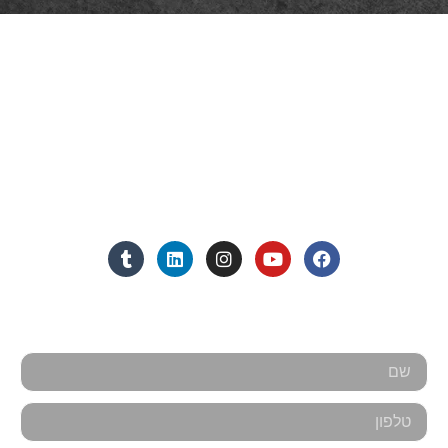
פרטי התקשרות
072-3719952
Eleanor.leibolaw@gmail.com
מנחם בגין 11, מגדל רוגובין-תדהר (קומה 16), רמת גן
מצאו אותנו ברשתות החברתיות:
אנחנו כאן למענכם - צרו קשר