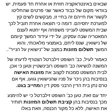
שבאים באינטראקציה חוזית או אחרת חד פעמית, יש
בוודאי מקום של כבוד כאשר שני פרטים שהחליטו
לקשור את חייהם זה בחיי זו, מבקשים לשים קץ
למערכת יחסיהם. דומה כי תוצאה אחרת תוביל לכך
שבית המשפט לענייני משפחה אף יחטא לעצם
המאטריה שבה עסקינן, על ידי עידוד המשך קיומם
של נישואין, שנס ליחם, באמצעי מלאכותי, והוא
המשך
תשלום מזונות
במצב של “נישואין על הנייר”..
כאמור לעיל, כב’ השופט זילברטל הצטרף לדעתו של
המשנה לנשיאה כב’ השופט רובינשטיין וטען כי אכן,
לבית המשפט סמכות לקצוב את
מזונות האישה
בנסיבות בהן ניכר על פניו שהנישואין גוועו, אף אם
טרם נתן בית הדין הרבני פסק דין ה
מחייב בגט
.
יחד עם זאת, טען כב’ השופט זילברטל כי יש להימנע
מכך בנסיבות בהן
קציבת תשלום המזונות
תותיר
את האישה, ללא כל מקור הכנסה, וזאת באלו