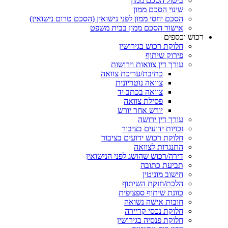
ביטול הסכם ממון
שינוי הסכם ממון
הסכם יחסי ממון לפני נישואין (הסכם טרום נישואין)
אישור הסכם ממון בבית משפט
רכוש וכספים
חלוקת רכוש בגירושין
פירוק שיתוף
עורך דין צוואות וירושות
כתיבת/עריכת צוואה
צוואה נוטריונית
צוואה בכתב יד
פסילת צוואה
יורש אחר יורש
עורך דין ירושה
זכויות ידועים בציבור
חלוקת רכוש ידועים בציבור
התנגדות לצוואה
דירה/רכוש שהושג לפני הנישואין
תביעת כתובה
חישוב מוניטין
הלכת/חזקת השיתוף
כוונת שיתוף ספציפית
חובות אישה נשואה
חלוקת נכסי קריירה
חלוקת פנסיה בגירושין