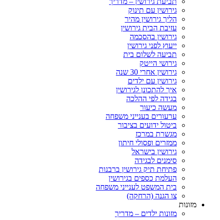
תביעת גירושין – מדריך
גירושין עם תינוק
הליך גירושין מהיר
עזיבת הבית גירושין
גירושין בהסכמה
ייעוץ לפני גירושין
תביעה לשלום בית
גירושי הייטק
גירושין אחרי 30 שנה
גירושין עם ילדים
איך להתכונן לגירושין
בגידה לפי ההלכה
מעשה כיעור
ערעורים בענייני משפחה
ביטול ידועים בציבור
מגשרת במרכז
ממזרים ופסולי חיתון
גירושין בישראל
סימנים לבגידה
פתיחת תיק גירושין ברבנות
העלמת כספים בגירושין
בית המשפט לענייני משפחה
צו הגנה (הרחקה)
מזונות
מזונות ילדים – מדריך