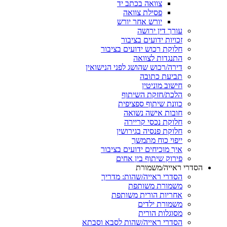
צוואה בכתב יד
פסילת צוואה
יורש אחר יורש
עורך דין ירושה
זכויות ידועים בציבור
חלוקת רכוש ידועים בציבור
התנגדות לצוואה
דירה/רכוש שהושג לפני הנישואין
תביעת כתובה
חישוב מוניטין
הלכת/חזקת השיתוף
כוונת שיתוף ספציפית
חובות אישה נשואה
חלוקת נכסי קריירה
חלוקת פנסיה בגירושין
ייפוי כוח מתמשך
איך מוכיחים ידועים בציבור
פירוק שיתוף בין אחים
הסדרי ראייה/משמורת
הסדרי ראייה/שהות: מדריך
משמורת משותפת
אחריות הורית משותפת
משמורת ילדים
מסוגלות הורית
הסדרי ראייה/שהות לסבא וסבתא