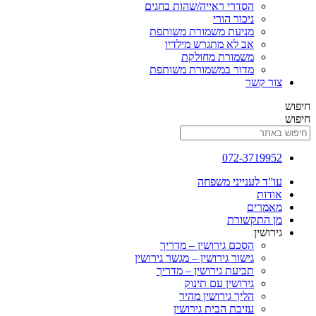
הסדרי ראייה/שהות בחגים
ניכור הורי
מניעת משמורת משותפת
אב לא מתגרש מילדיו
משמורת מחולקת
מדור במשמורת משותפת
צור קשר
חיפוש
חיפוש
072-3719952
עו”ד לענייני משפחה
אודות
מאמרים
מן התקשורת
גירושין
הסכם גירושין – מדריך
גישור גירושין – מגשר גירושין
תביעת גירושין – מדריך
גירושין עם תינוק
הליך גירושין מהיר
עזיבת הבית גירושין