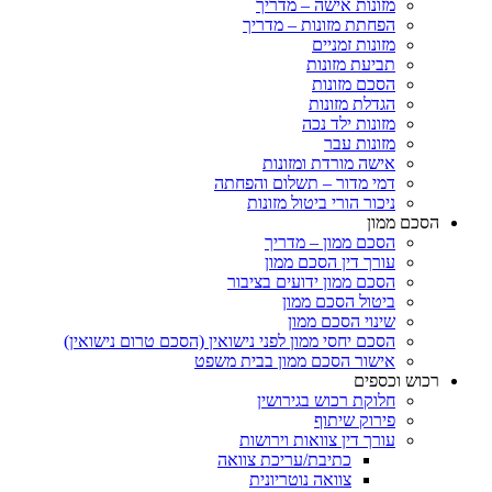
מזונות אישה – מדריך
הפחתת מזונות – מדריך
מזונות זמניים
תביעת מזונות
הסכם מזונות
הגדלת מזונות
מזונות ילד נכה
מזונות עבר
אישה מורדת ומזונות
דמי מדור – תשלום והפחתה
ניכור הורי ביטול מזונות
הסכם ממון
הסכם ממון – מדריך
עורך דין הסכם ממון
הסכם ממון ידועים בציבור
ביטול הסכם ממון
שינוי הסכם ממון
הסכם יחסי ממון לפני נישואין (הסכם טרום נישואין)
אישור הסכם ממון בבית משפט
רכוש וכספים
חלוקת רכוש בגירושין
פירוק שיתוף
עורך דין צוואות וירושות
כתיבת/עריכת צוואה
צוואה נוטריונית