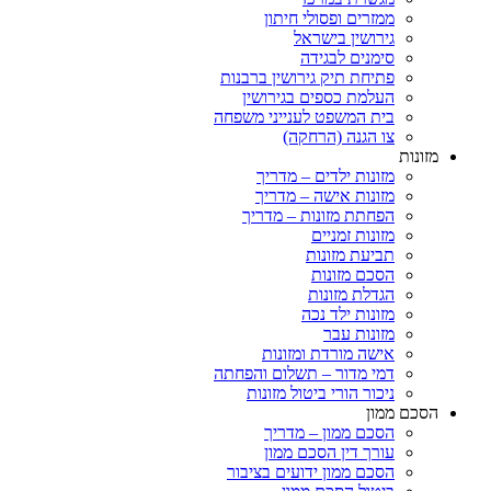
ממזרים ופסולי חיתון
גירושין בישראל
סימנים לבגידה
פתיחת תיק גירושין ברבנות
העלמת כספים בגירושין
בית המשפט לענייני משפחה
צו הגנה (הרחקה)
מזונות
מזונות ילדים – מדריך
מזונות אישה – מדריך
הפחתת מזונות – מדריך
מזונות זמניים
תביעת מזונות
הסכם מזונות
הגדלת מזונות
מזונות ילד נכה
מזונות עבר
אישה מורדת ומזונות
דמי מדור – תשלום והפחתה
ניכור הורי ביטול מזונות
הסכם ממון
הסכם ממון – מדריך
עורך דין הסכם ממון
הסכם ממון ידועים בציבור