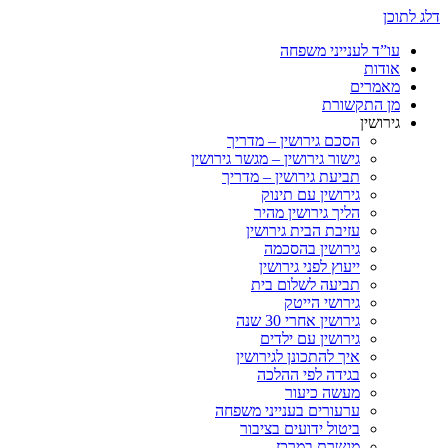
דלג לתוכן
עו”ד לענייני משפחה
אודות
מאמרים
מן התקשורת
גירושין
הסכם גירושין – מדריך
גישור גירושין – מגשר גירושין
תביעת גירושין – מדריך
גירושין עם תינוק
הליך גירושין מהיר
עזיבת הבית גירושין
גירושין בהסכמה
ייעוץ לפני גירושין
תביעה לשלום בית
גירושי הייטק
גירושין אחרי 30 שנה
גירושין עם ילדים
איך להתכונן לגירושין
בגידה לפי ההלכה
מעשה כיעור
ערעורים בענייני משפחה
ביטול ידועים בציבור
מגשרת במרכז