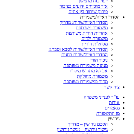
ייפוי כוח מתמשך
איך מוכיחים ידועים בציבור
פירוק שיתוף בין אחים
הסדרי ראייה/משמורת
הסדרי ראייה/שהות: מדריך
משמורת משותפת
אחריות הורית משותפת
משמורת ילדים
מסוגלות הורית
הסדרי ראייה/שהות לסבא וסבתא
הסדרי ראייה/שהות בחגים
ניכור הורי
מניעת משמורת משותפת
אב לא מתגרש מילדיו
משמורת מחולקת
מדור במשמורת משותפת
צור קשר
עו”ד לענייני משפחה
אודות
מאמרים
מן התקשורת
גירושין
הסכם גירושין – מדריך
גישור גירושין – מגשר גירושין