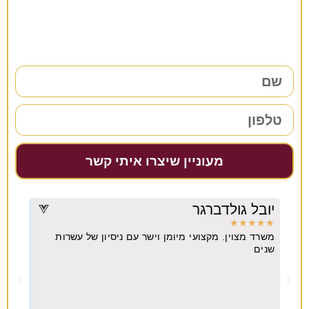
38 שנות ניסיון כאן למענכם –
השאירו פרטים ונחזור אליכם בהקדם!
מעוניין שיצרו איתי קשר
יובל גולדברגר
דרו
★
★
★
★
★
★
★
משרד מצוין. מקצועי מיומן וישר עם ניסיון של עשרות
מקצו
יא
שנים