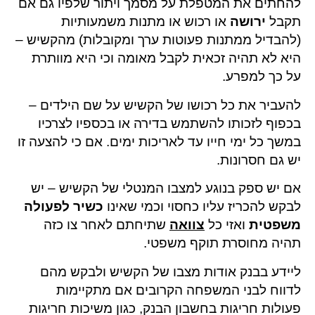
להחתים את המטפלת על מסמך ויתור שלפיו גם אם
תקבל
ירושה
או רכוש או מתנות משמעותיות
(להבדיל ממתנות פעוטות ערך ומקובלות) מהקשיש –
היא לא תהיה זכאית לקבל מאומה וכי היא מוותרת
על כך למפרע.
להעביר את כל רכושו של הקשיש על שם הילדים –
בכפוף לזכותו להשתמש בדירה או בכספיו לצרכיו
במשך כל ימי חייו עד לאריכות ימים. אם כי להצעה זו
יש גם חסרונות.
אם יש ספק בנוגע למצבו המנטלי של הקשיש – יש
לבקש להכריז עליו כחסוי וכמי שאינו
כשיר לפעולה
משפטית
ואזי כל
צוואה
שתיחתם לאחר צו כזה
תהיה מחוסרת תוקף משפטי.
ליידע בבנק אודות מצבו של הקשיש ולבקש מהם
לדווח לבני המשפחה הקרובים אם מתקיימות
פעולות חריגות בחשבון הבנק, כגון משיכות חריגות