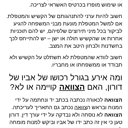
או שימוש מופרז בכרטיס האשראי לצריכה.
חשוב להיות ערני להתנהגותם של הקשיש והמטפלת.
אם למשל המטפלת מונעת מבני המשפחה להגיע
לביקור בכל מיני תירוצים שלפיהם, יש להם תוכניות
אחרות או שהקשיש חולה או ישן – יש להתייחס לכך
בחשדנות ולבחון היטב את המצב.
חשוב לוודא שהמטפלת לא תשתלט על הקשיש ולא
תבודד או ממשפחתו או מחבריו.
ומה אירע בגורל רכושו של אביו של
דורון, האם
הצוואה
קויימה או לא?
הצוואה
לכאורה נכתבה בכתב יד ונחתמה על ידי
המנוח ובראש ה
צוואה
נכתב גם התאריך לעריכתה.
הצוואה
לא נוסחה ולא נבדקה על ידי עורך דין. דורון
טען כי אין זה כתב ידו של אביו וביקש למנות מומחה