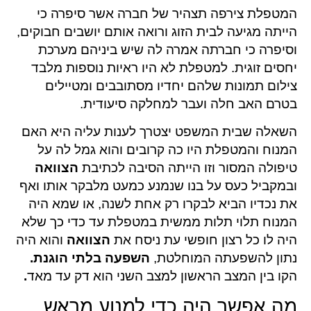
המטפלת צירפה תצהיר של חברה אשר סיפרה כי
הייתה מגיעה לבית הזוג ורואה אותם יושבים חבוקים,
וסיפרה כי חברתה אמרה לה שיש ביניהם מערכת
יחסים זוגית. למטפלת לא היו ראיות נוספות מלבד
צילום תמונות שלהם יחדיו מסתובבים ומטיילים
בטרם האב חלה ועבר למחלקה סיעודית.
השאלה שבית המשפט יצטרך לענות עליה היא האם
המנוח והמטפלת היו כה קרובים והוא גמל לה על
טיפולה המסור וזו הייתה הסיבה לכתיבת
הצוואה
ובמקביל כעס על בנו שנמנע כמעט מלבקר אותו ואף
את נכדיו הביא לבקרו רק אחת לשנה, או שמא היה
המנוח תלוי תלות ממשית במטפלת עד כדי כך שלא
היה לו כל רצון חופשי עת ניסח את
הצוואה
והוא היה
נתון להשפעתה המוחלטת,
השפעה בלתי הוגנת.
הקו בין המצב הראשון למצב השני הוא דק עד מאד
.
מה אפשר היה כדי למנוע מראש