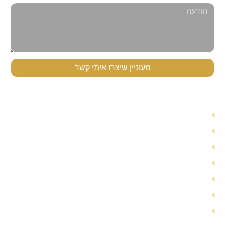
מעוניין שיצרו איתי קשר
תפריט ניווט
עורך דין לענייני משפחה
עורך דין הסכם ממון
אחריות הורית משותפת
חלוקת רכוש בגירושין
פירוק שיתוף
הסכם ממון
הסכם גירושין