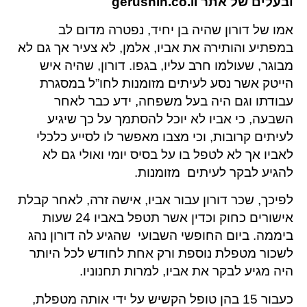
ובעלים של אתר gerushin.co.il
אמו של דורון שהיה בן יחיד, נפטרה מדום לב
במפתיע והותירה את אביו, אלמן, לא צעיר אך גם לא
מבוגר, שעולמו חרב עליו, בגפו. דורון, שהיה איש
הייטק אשר נסע לעיתים מזומנות לחו”ל במסגרת
עבודתו וגם היה בעל משפחה, ידע כבר לאחר
השבעה, כי אביו לא יוכל להסתמך על כך שיגיע
לעיתים קרובות, וכי מצבו מאפשר לו לסייע כלכלי
לאביו אך לא לטפל בו על בסיס יומי ואולי גם לא
להגיע לבקר לעיתים מזומנות.
לפיכך, שכר דורון עבור אביו, אישה זרה, לאחר קבלת
אישורים כחוק וכדין אשר תטפל באביו 24 שעות
ביממה. ביום החופשי השבועי שהגיע לה דורון נהג
לשכור מטפלת נוספת ורק אחת לחודש לכל היותר
היה מגיע לבקר את אביו, למרות תחנוניו.
כעבור 15 בהן טופל הקשיש על ידי אותה מטפלת,