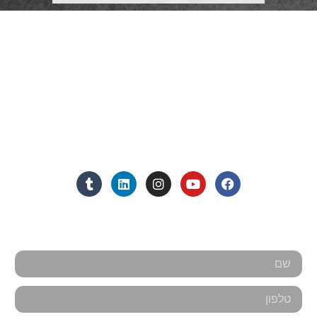
פרטי התקשרות
072-3719952
Eleanor.leibolaw@gmail.com
מנחם בגין 11, מגדל רוגובין-תדהר (קומה 16), רמת גן
מצאו אותנו ברשתות החברתיות:
אנחנו כאן למענכם - צרו קשר