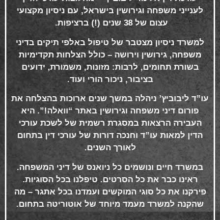
לענייני משפחה וגירושין בישראל, עם ניסיון מקצועי
עצום של 38 שנים (!) ברציפות
.
למשרד ניסיון מצטבר של טיפול באלפי תיקים בדיני
משפחה, גירושין וירושה – כולל הצלחות תקדימיות
בשורת תחומים, לרבות: מזונות, משמורת, ידועים
בציבור, ניכור הורי ועוד
.
עו”ד ליבוביץ’ ניהלה במשך שנים ארוכות בהצלחה את
פורום דיני משפחה וגירושין באתר “וואלה!”. היא
העבירה הרצאות במסגרת רשמית של לשכת עורכי
הדין למאות עו”ד וחנכה דורות של עורכי דין בתחום
לאורך השנים
.
במשרד חיים ונושמים כל ניואנס של דיני המשפחה.
ראינו כבר את כל הסרטים. טיפלנו בכל הסוגיות.
פירקנו את כל סוגי המוקשים ועמדנו בכל אתגר – מה
שהקנה למשרד מעמד מיוחד של אוטוריטה בתחום
.