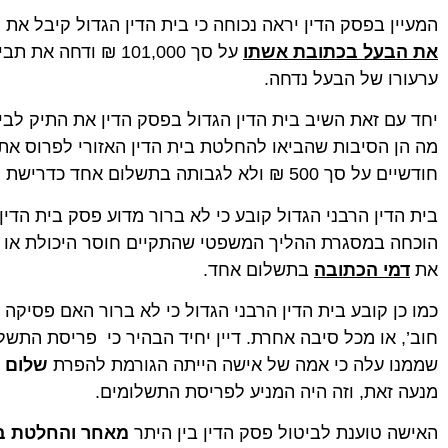
המעיין בפסק הדין יראה נכוחה כי בית הדין הגדול קיבל את 
את הבעל בכתובת אשתו
על סך 101,000 ₪ וד
ערעורו של הבעל נדחה.
אביחי ש.
ניב יחז
★
★
★
★
★
★
★
★
★
★
יחד עם זאת השיב בית הדין הגדול בפסק הדין את התיק לבי
עו"ד עם נשמה טובה. עזרה לי במספר עניינים מגוונים
לפני שאתח
מה הן הסיבות שהביאו להחלטת בית הדין האזורי לפרוס א
במשך השנים בנאמנות, במסירות ובמקצועיות. חוץ
כבר מהפגי
מזה, היא מאוד חביבה, נגישה וחמודה.
היא מאוד 
חודשיים על סך 500 ₪ ולא לגבותה בתשלום אחד כדרישת האישה.
לקחת את ה
ובלאגן. ה
בית הדין הרבני הגדול קובע כי לא ברור מדוע פסק בית הדין
ובכל זמן א
צנועה שאי
הוכחה במסגרת ההליך המשפטי שהתקיים חוסר היכולת או 
וניסיון במ
את
דמי הכתובה
בתשלום אחד.
אחר בחיים
ממקום בטו
כמו כן קובע בית הדין הרבני הגדול כי לא ברור האם פסיקה 
חוב’, או מכל סיבה אחרת. דיין יחיד הבהיר כי פריסת התש
שממנו עלה כי אמה של אישה הייתה הגורמת להפרת
שלום ה
מנעה זאת, וזה היה המניע לפריסת התשלומים.
האישה טוענת לביטול פסק הדין בין היתר
מאחר והחלטת בית 