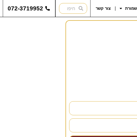
072-3719952
שמורת
צור קשר
להתייעץ?
נחזור אליכם בהקדם!