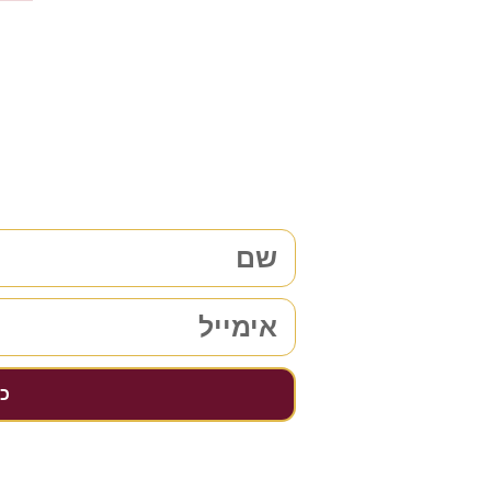
צריכים עו
38 שנות ניסיון בתחום לשירותכם. לתיאום פגישת ייעוץ ללא התחייבות
מלאו את 
כן