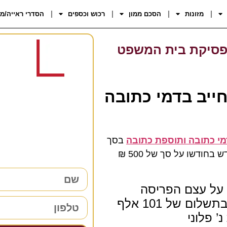
מזונות
הסכם ממון
רכוש וכספים
הסדרי ראייה/מ
פסיקת בית המשפט
חייב בדמי כתובה
רוצים 
38 שנות ניסיון כאן למענכם –
מי כתובה ותוספת כתובה
בסך
השאירו פרטים ו
של 101,000 ₪ מחד אך מנגד קבע כי התשלומים יבוצעו חודש בחודשו על סך של 500 ₪
 על עצם הפריסה
לתשלומים הבעל הגיש ערעור על עצם חיובו בתשלום של 101 אלף