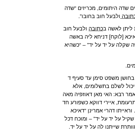
ים שדה היתומים, מכריזים “שדה
כתובה
ולבעל חוב בחובו”.
 ליתן לאשה ב
כתובה
ולבעל חוב
ואיכא [לוקח] דניחא ליה באשה
 שקלה על יד על יד” – “כשהיא
ים.
בחושן משפט סימן עד סעיף ד
 יכול לשלם בתשלומים, אלא
אמר רבא: האי מאן דאוזפיה מאה
א תרעומת, איירי דווקא כשפורע חד
וראייתו דהרי אמרינן “דאיכא
קיל על יד על יד” – ומוכח דכל
רת שייתנו לה על יד על יד.