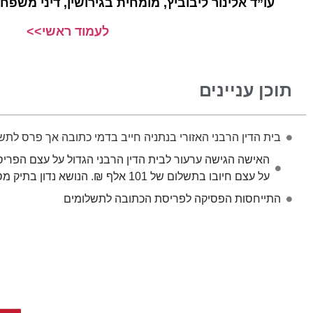
עו”ד אלינור ליבוביץ, מומחית בגירושין, דיני משפ
לעמוד ראשי>>
תוכן עניינים
בית הדין הרבני האזורי בנתניה חייב בדמי כתובה אך פרס לתש
האישה הגישה ערעור לבית הדין הרבני הגדול על עצם הפרי
על עצם חיובו בתשלום של 101 אלף ₪. הנושא נדון בתיק מס’ . 1122323 פלונית נ’ פלוני
התייחסות הפסיקה לפריסת הכתובה לתשלומים