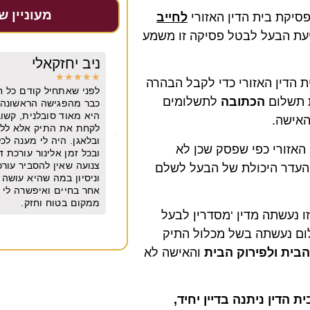
מעוניין ש
פסיקת בית הדין האזורי
לחייב
חה את תביעת הבעל לבטל פסיקה זו משמע
קאלי
יובל גולדברגר
★
★
★
★
★
ת הדין האזורי כדי לקבל הבהרה
יל קודם כל חשוב לי לומר שאלינור בנאדם.
משרד מצוין. מקצועי מיו
ת תשלום
הכתובה
לתשלומים
שה הראשונה היה לי חיבור וכימיה איתה.
שנים
סובלנית, קשובה, נעימה, ישרה לא חיפשה
תיק אלא ללכת בדרך היפה בלי משפטים
יה לי מענה לכל שאלה שרק רציתי בכל שעה
 האזורי כפי שפסק שכן לא
לינור עורכת דין מהשורה הראשונה. אבל
ן להסביר עורכת דין מנוסה עם סופררר הבנה
העדר היכולת של הבעל לשלם
ה שהיא עושה אלינור הביאה אותי למקום
 ואיפשרה לי להתחיל את החיים שלי מחדש
ח וחזק.
זו נעשתה מדין ‘מסדרין לבעל
לום נעשתה בשל מכלול התיק
בית ולפירוק הבית
והאישה לא
הדין ניתנה בדיין יחיד,