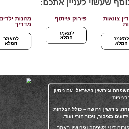
נוסף שעשוי לעניין אתכם:
דין צוואות
פירוק שיתוף
מזונות ילדים
ות
מדריך
למאמר
המלא
מאמר
למאמר
המלא
המלא
 משפחה וגירושין בישראל, עם ניסיון
.
ה, גירושין וירושה – כולל הצלחות
עים בציבור, ניכור הורי ועוד
.
ורום דיני משפחה וגירושין באתר