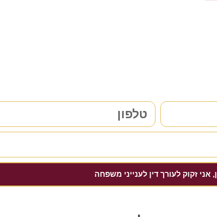
רך דין לענייני משפחה/גירושין?
הפרטים שלכם | נחזור אליכם בהקדם
, אני זקוק לעורך דין לענייני משפחה