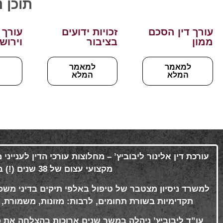
תוכן 
עורך דין הסכם
זכויות ידועים
עורך 
ממון
בציבור
וירוש
למאמר
למאמר
ל
המלא
המלא
עורכת דין אלינור ליבוביץ’ – מחלוצות עורכי הדין לענייני
מקצועי עצום של 38 שנים (!) ברציפות
למשרד ניסיון מצטבר של טיפול באלפי תיקים בדיני משפח
תקדימיות בשורת תחומים, לרבות: מזונות, משמורת, ידו
עו”ד ליבוביץ’ ניהלה במשך שנים ארוכות בהצלחה את פ