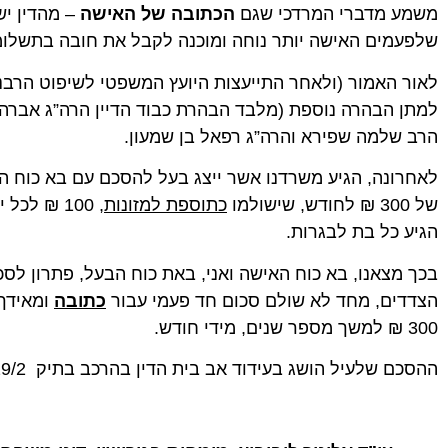
משמע מדברי המרדכי שגם
הכתובה של האישה
– מהדין י
שלפעמים האישה יותר נוחה ומוכנה לקבל את חובה בתשלומ
לאור האמור (ולאחר התייעצות היועץ המשפטי לשיפוט הרבני 
למתן הבהרה נוספת (מלבד הבהרת כבוד הדיין הרה”ג אברהם 
הרב שלמה שפירא והרה”ג רפאל בן שמעון.
לאחרונה, הגיע משרדנו אשר ייצג בעל להסכם עם בא כוח ה
של 300 ₪ לחודש, שישולמו
כתוספת למזונות
הגיע כל בת לבגרות.
בכך מצאנו, בא כוח האישה ואני, באת כוח הבעל, פתרון לס
הצדדים, מחד לא שולם סכום חד פעמי עבור
כתובה
ומאידך
300 ₪ למשך מספר שנים, מידי חודש.
ההסכם שלעיל הושג בעידוד אב בית הדין בהרכב בתיק 1261929/2.