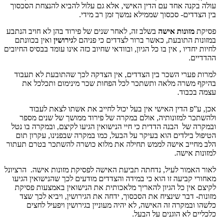
 אחד עם הדין האישי, אלא גם עלול להביא להנצחת הסכסוך
- סכסוך שממילא נמשך זמן רב מידי.
נות אישה
בשלב זה, לאחר שנים של פירוד בהן לא חויב הנתבע
תובעת, כאשר ברור לצדדים כי פניהם ל
גירושין
ואין בכוונתם
ו , אין בו כל הגיון, ובוודאי שחיוב כזה אינו עומד בבסיס החיובים
י השכר בין הצדדים, אין הצדקה לכך שהתובעת לא תעבוד
ה מלאה ותשתכר לכל הפחות שכר מינימום ותכלכל את
ד.
הדין האישי אין בעל יכול לחייב את אשתו לצאת לעבוד
מזונותיה, אולם במקרה של פירוד ממושך של שנים מספר
הבנה הדדית כי חיי הנישואין הגיעו לקיצם, ובמקרה בו נטל
לדים הוא בעיקר על הבעל, כמו במקרה שבפנינו, עקרון תום
 אישה לממש תחילה את מלוא כושרה להשתכר בטרם תעתור
שה.
ר לעיל, נדחתה תביעת האישה לפסיקת מזונות אישה. הרציונל
עה זו הוא כי במידה והצדדים מודעים לכך שהנישואין הגיעו
 כל הגיון להאריך מלאכותית את הנישואין באמצעות פסיקת
ר שינציח את הסכסוך, ידחה את הגירושין, ויביא לכך שצד
רה זה האישה, לא יהיה מעוניין בגירושין ויפעיל לחצים
 הוגנים על הבעל.