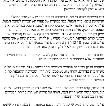
זוג, אלא שהוא גם עלול להנציח את הסכסוך, ולעיתים אף עלול
מיקוח בידי האישה עת דנים בני הזוג בהסדרים הרכושיים
ן לקראת
הגירושין
.
 קובע כי אמנם במקרה בו רוב הרכוש שהצטבר במהלך
נמצא בידי הבעל, כמו במקרה של פערי השתכרות לטובת הבעל,
סיקת מזונות אישה להביא ליתרון לטובת הבעל במו”מ לקראת
ושין
.
אולם המצב המשפטי כיום שונה וזאת לאור חוק יחסי
ממון בין בני זוג , התשל”ג- 1973 ותיקוני החקיקה שנעשו בו (עריכת איזון
רכושי קודם לפקיעת הנישואין- סעיף 5 א לחוק, עריכת איזון שאינו מחצה
על מחצה- סעיף 8 ( 2) לחוק ). תיקונים אלו מאפשרים לחלק את הרכוש
הגירושין וגם לא לחלקו באופן שווה מחצה במחצה.
ות בהן הפתרון הראוי והנכון לאישה לא יהיה במסגרת פסיקת
לא במסגרת חוק יחסי ממון בין בני זוג.
במקרה הנדון בתיק זה פרודים הצדדים החל משנת 2008 ובפועל מנהלים
נפרדים. יתרה מזו, ממסמכי בית הדין שצירפה התובעת לתיק
ור כי הצדדים החליטו
להתגרש
זמ”ז וכל שנותר במחלוקת
ו ענייני הרכוש.
קבע כבוד בית הדין הרבני את מועד הקרע לאיזון רכושי, מינה
ר הגיש חוות דעת, הורה על פירוק השיתוף בדירת המגורים
תובתה של התובעת.
יבות התיק שלפנינו חיוב הנתבע במזונות התובעת לא רק שאינו