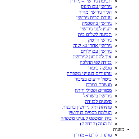
תביעת גירושין – מדריך
גירושין עם תינוק
הליך גירושין מהיר
עזיבת הבית גירושין
גירושין בהסכמה
ייעוץ לפני גירושין
תביעה לשלום בית
גירושי הייטק
גירושין אחרי 30 שנה
גירושין עם ילדים
איך להתכונן לגירושין
בגידה לפי ההלכה
מעשה כיעור
ערעורים בענייני משפחה
ביטול ידועים בציבור
מגשרת במרכז
ממזרים ופסולי חיתון
גירושין בישראל
סימנים לבגידה
פתיחת תיק גירושין ברבנות
העלמת כספים בגירושין
בית המשפט לענייני משפחה
צו הגנה (הרחקה)
ות
מזונות ילדים – מדריך