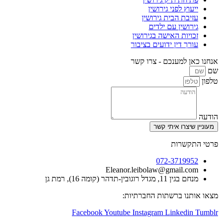
ץ לפני גירושין
ת הבית גירושין
שין עם ילדים
ות האישה בגירושין
 דין ידועים בציבור
 למענכם - צרו קשר
צרו איתי קשר
שרות
072-3719
Eleanor.leibolaw@gmail.
דל רוגובין-תדהר (קומה 16), רמת גן
ו ברשתות החברתיות:
Facebook
Youtube
Instagram
Linked