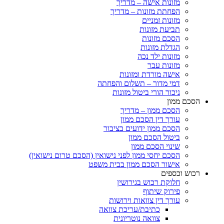
מזונות אישה – מדריך
הפחתת מזונות – מדריך
מזונות זמניים
תביעת מזונות
הסכם מזונות
הגדלת מזונות
מזונות ילד נכה
מזונות עבר
אישה מורדת ומזונות
דמי מדור – תשלום והפחתה
ניכור הורי ביטול מזונות
ם ממון
הסכם ממון – מדריך
עורך דין הסכם ממון
הסכם ממון ידועים בציבור
ביטול הסכם ממון
שינוי הסכם ממון
הסכם יחסי ממון לפני נישואין (הסכם טרום נישואין)
אישור הסכם ממון בבית משפט
ש וכספים
חלוקת רכוש בגירושין
פירוק שיתוף
עורך דין צוואות וירושות
כתיבת/עריכת צוואה
צוואה נוטריונית