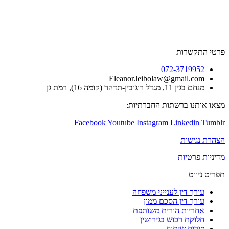
שרות
072-3719
Eleanor.leibolaw@gmail.
דל רוגובין-תדהר (קומה 16), רמת גן
ו ברשתות החברתיות:
Facebook
Youtube
Instagram
Linked
שות
טיות
ט
 דין לענייני משפחה
 דין הסכם ממון
יות הורית משותפת
ת רכוש בגירושין
וק שיתוף