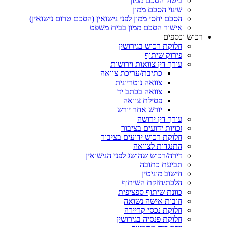
ביטול הסכם ממון
שינוי הסכם ממון
הסכם יחסי ממון לפני נישואין (הסכם טרום נישואין)
אישור הסכם ממון בבית משפט
ש וכספים
חלוקת רכוש בגירושין
פירוק שיתוף
עורך דין צוואות וירושות
כתיבת/עריכת צוואה
צוואה נוטריונית
צוואה בכתב יד
פסילת צוואה
יורש אחר יורש
עורך דין ירושה
זכויות ידועים בציבור
חלוקת רכוש ידועים בציבור
התנגדות לצוואה
דירה/רכוש שהושג לפני הנישואין
תביעת כתובה
חישוב מוניטין
הלכת/חזקת השיתוף
כוונת שיתוף ספציפית
חובות אישה נשואה
חלוקת נכסי קריירה
חלוקת פנסיה בגירושין