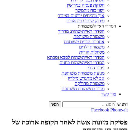
חלוקת פנסיה בגירושין
ייפוי כוח מתמשך
איך מוכיחים ידועים בציבור
פירוק שיתוף בין אחים
רי ראייה/משמורת
הסדרי ראייה/שהות: מדריך
משמורת משותפת
אחריות הורית משותפת
משמורת ילדים
מסוגלות הורית
הסדרי ראייה/שהות לסבא וסבתא
הסדרי ראייה/שהות בחגים
ניכור הורי
מניעת משמורת משותפת
אב לא מתגרש מילדיו
משמורת מחולקת
מדור במשמורת משותפת
 קשר
חפש
Facebook
מזונות אשה לאחר תקופה ארוכה של
ין הצדדים