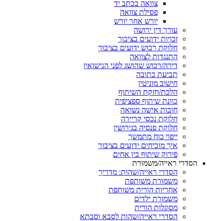
צוואה בכתב יד
פסילת צוואה
יורש אחר יורש
עורך דין ירושה
זכויות ידועים בציבור
חלוקת רכוש ידועים בציבור
התנגדות לצוואה
דירה/רכוש שהושג לפני הנישואין
תביעת כתובה
חישוב מוניטין
הלכת/חזקת השיתוף
כוונת שיתוף ספציפית
חובות אישה נשואה
חלוקת נכסי קריירה
חלוקת פנסיה בגירושין
ייפוי כוח מתמשך
איך מוכיחים ידועים בציבור
פירוק שיתוף בין אחים
רי ראייה/משמורת
הסדרי ראייה/שהות: מדריך
משמורת משותפת
אחריות הורית משותפת
משמורת ילדים
מסוגלות הורית
הסדרי ראייה/שהות לסבא וסבתא