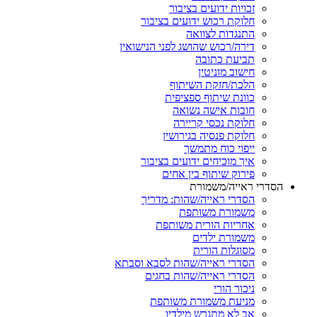
זכויות ידועים בציבור
חלוקת רכוש ידועים בציבור
התנגדות לצוואה
דירה/רכוש שהושג לפני הנישואין
תביעת כתובה
חישוב מוניטין
הלכת/חזקת השיתוף
כוונת שיתוף ספציפית
חובות אישה נשואה
חלוקת נכסי קריירה
חלוקת פנסיה בגירושין
ייפוי כוח מתמשך
איך מוכיחים ידועים בציבור
פירוק שיתוף בין אחים
רי ראייה/משמורת
הסדרי ראייה/שהות: מדריך
משמורת משותפת
אחריות הורית משותפת
משמורת ילדים
מסוגלות הורית
הסדרי ראייה/שהות לסבא וסבתא
הסדרי ראייה/שהות בחגים
ניכור הורי
מניעת משמורת משותפת
אב לא מתגרש מילדיו