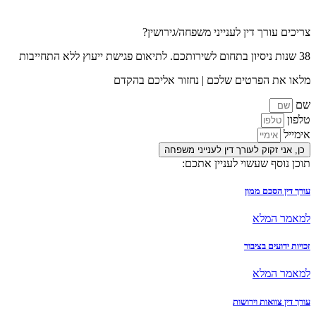
ך דין לענייני משפחה/גירושין?
פרטים שלכם | נחזור אליכם בהקדם
וק לעורך דין לענייני משפחה
שעשוי לעניין אתכם:
ם ממון
לא
 בציבור
לא
ות וירושות