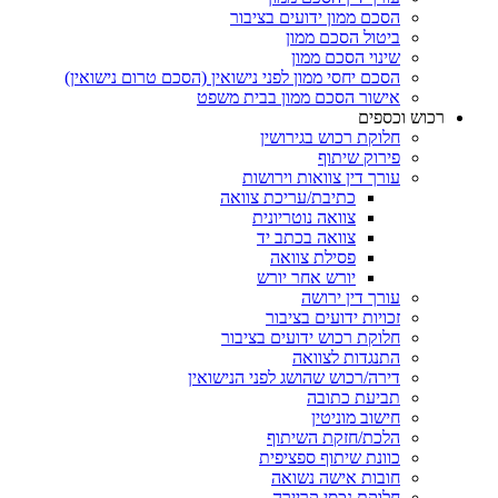
הסכם ממון ידועים בציבור
ביטול הסכם ממון
שינוי הסכם ממון
הסכם יחסי ממון לפני נישואין (הסכם טרום נישואין)
אישור הסכם ממון בבית משפט
ש וכספים
חלוקת רכוש בגירושין
פירוק שיתוף
עורך דין צוואות וירושות
כתיבת/עריכת צוואה
צוואה נוטריונית
צוואה בכתב יד
פסילת צוואה
יורש אחר יורש
עורך דין ירושה
זכויות ידועים בציבור
חלוקת רכוש ידועים בציבור
התנגדות לצוואה
דירה/רכוש שהושג לפני הנישואין
תביעת כתובה
חישוב מוניטין
הלכת/חזקת השיתוף
כוונת שיתוף ספציפית
חובות אישה נשואה
חלוקת נכסי קריירה