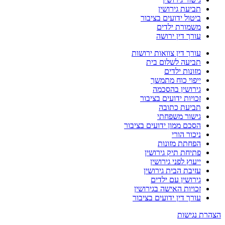
ת גירושין
ל ידועים בציבור
ורת ילדים
 דין ירושה
 דין צוואות ירושות
עה לשלום בית
ות ילדים
וי כוח מתמשך
ושין בהסכמה
ות ידועים בציבור
עת כתובה
ור משפחתי
 ממון ידועים בציבור
ר הורי
תת מזונות
ת תיק גירושין
ץ לפני גירושין
ת הבית גירושין
שין עם ילדים
ות האישה בגירושין
 דין ידועים בציבור
שות