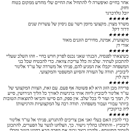
 ואיפשרה לי להתחיל את החיים שלי מחדש ממקום בטוח
רגר
. מקצועי מיומן וישר עם ניסיון של עשרות שנים
מינה, מחירים הוגנים מאוד
נסיה, הבנתי שאני נכנס לפרק חדש בחיי - וזהו השלב שעליי
תיד. שלב זה כלל עריכת צוואה. כדי להבטיח שכל בני
בלו את המגיע להם, פניתי אל משרדה של עו"ד אלינור
תודה על העזרה והסיוע המשפטי והמקצועי.
 הזוג היא לא פשוטה אף פעם. עם זאת, הצוות המקצועי של
ר ליבוביץ ליווה אותי ברגישות לאורך כל הליך הגירושין, סייע
 ועזר לי בכל שלב. אין ספק, הם סייעו והביאו לתוצאות הטובות
רי ועבור משפחתי. תודה רבה על המקצועיות והרגישות!
ץ
האם בעלי ואני אכן צריכים להתגרש, פניתי אל עו"ד אלינור
והתחלנו בהליך גישור. כך, הצלחנו לגשר על הפערים, להתכונן
ותף - ולהבין כיצד נבנה את הפרק הבא בחיינו היטב ומבלי