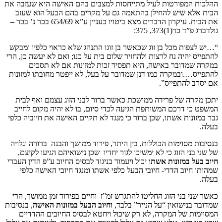
פורטות לעיל מתייחסות למצבים בהם האישה היא שעזבה את
שיש להחילן בהתאמה גם על מקרים בהם הבעל הוא שעזב
את הבית. עיקרון הדברים מצא ביטויו בעניין ע”א 654/69 בכר נ’ בכר –
373, 375:
ת מכל בן זוג שכאשר בן זוגו התנהג שלא כראוי כלפיו ומבקש
יה נח לרצות ולהחזיר שלום בית על כנו; ואם לא יעשה כן, הרי
ובר באישה, היא תפסיד זכות למזונות אם לא תסכים
ובמקרה כמו דנן שמדובר על בעל, לא ייפטר מחובתו למזונות
התפייס”.
 של פרידה ממושכת כאשר ברור לבני הזוג עצמם ואף לבית
דרכם המשותפת הגיעה לכדי סיום, בו לא יהיה מקום לחייב
ת אשתו, שכן ברור כי מנגד לא תקיים האישה את חיוביה כלפי
וימות הכוללות, בין היתר, פירוד ממושך והבנה ברורה וגלויה
 הזוג כי לא ימשיכו לגור יחדיו שכן נישואיהם הגיעו לקיצם,
במזונות אשתו
יכול ויעמוד בניגוד לבסיס החיוב ע”פ הדין העברי
ב הדדי- חיובי הבעל כלפי אשתו ומנגד חיובי האישה כלפי
ני הזוג החליטו להתגרש זמ”ז וחיים בפירוד זמן ממושך, הרי
שואין “על הנייר” בלבד,
וחיוב הבעל במזונות האישה
, בנסיבות
של המקרה, לא רק שיכול ויחטא לבסיס החיובים ההדדיים