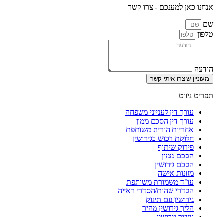
 למענכם - צרו קשר
צרו איתי קשר
ט
 דין לענייני משפחה
 דין הסכם ממון
יות הורית משותפת
ת רכוש בגירושין
וק שיתוף
ם ממון
ם גירושין
נות אישה
ד משמורת משותפת
רי שהות/הסדרי ראייה
שין עם תינוק
 גירושין מהיר
ר גירושין