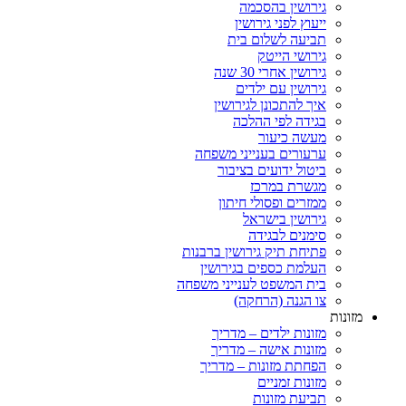
גירושין בהסכמה
ייעוץ לפני גירושין
תביעה לשלום בית
גירושי הייטק
גירושין אחרי 30 שנה
גירושין עם ילדים
איך להתכונן לגירושין
בגידה לפי ההלכה
מעשה כיעור
ערעורים בענייני משפחה
ביטול ידועים בציבור
מגשרת במרכז
ממזרים ופסולי חיתון
גירושין בישראל
סימנים לבגידה
פתיחת תיק גירושין ברבנות
העלמת כספים בגירושין
בית המשפט לענייני משפחה
צו הגנה (הרחקה)
ות
מזונות ילדים – מדריך
מזונות אישה – מדריך
הפחתת מזונות – מדריך
מזונות זמניים
תביעת מזונות