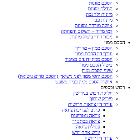
הסכם מזונות
הגדלת מזונות
מזונות ילד נכה
מזונות עבר
אישה מורדת ומזונות
דמי מדור – תשלום והפחתה
ניכור הורי ביטול מזונות
ם ממון
הסכם ממון – מדריך
עורך דין הסכם ממון
הסכם ממון ידועים בציבור
ביטול הסכם ממון
שינוי הסכם ממון
הסכם יחסי ממון לפני נישואין (הסכם טרום נישואין)
אישור הסכם ממון בבית משפט
ש וכספים
חלוקת רכוש בגירושין
פירוק שיתוף
עורך דין צוואות וירושות
כתיבת/עריכת צוואה
צוואה נוטריונית
צוואה בכתב יד
פסילת צוואה
יורש אחר יורש
עורך דין ירושה