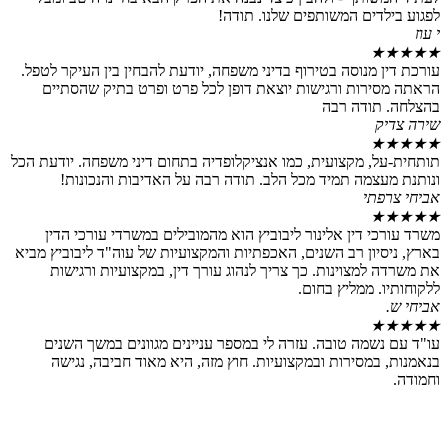
דים המשותפים שלנו. תודה!
מנוסה בטירוף בדיני משפחה, יודעת להבחין בין העיקר לטפל.
רות ורגישות יוצאת דופן לכל פרט ופרט בתיק שהסתיים
ודה רבה
, מקצועית, כמו אנציקלופדיה בתחום דיני משפחה. יודעת הכל
צמה תמיד מכל הלב. תודה רבה על האדיבות והנכונות!
תי
 דין אלינור ליבוביץ הוא מהמובילים במשרדי עורכי הדין
ון רב השנים, האכפתיות והמקצועיות של עוה"ד ליבוביץ מביא
מצוינות. כך צריך לנהוג עורך דין, במקצועיות ורגישות
 ממליץ בחום.
שמה טובה. עזרה לי במספר עניינים מגוונים במשך השנים
מסירות ובמקצועיות. חוץ מזה, היא מאוד חביבה, נגישה