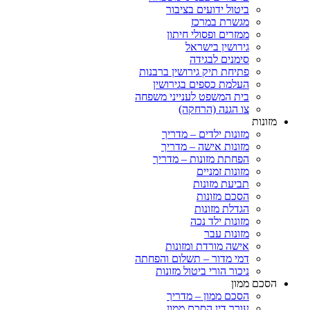
ביטול ידועים בציבור
מגשרת במרכז
ממזרים ופסולי חיתון
גירושין בישראל
סימנים לבגידה
פתיחת תיק גירושין ברבנות
העלמת כספים בגירושין
בית המשפט לענייני משפחה
צו הגנה (הרחקה)
ות
מזונות ילדים – מדריך
מזונות אישה – מדריך
הפחתת מזונות – מדריך
מזונות זמניים
תביעת מזונות
הסכם מזונות
הגדלת מזונות
מזונות ילד נכה
מזונות עבר
אישה מורדת ומזונות
דמי מדור – תשלום והפחתה
ניכור הורי ביטול מזונות
ם ממון
הסכם ממון – מדריך
עורך דין הסכם ממון