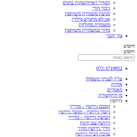
הסדרי ראייה/שהות בחגים
ניכור הורי
מניעת משמורת משותפת
אב לא מתגרש מילדיו
משמורת מחולקת
מדור במשמורת משותפת
 קשר
072-3719
ד לענייני משפחה
ות
רים
התקשורת
שין
הסכם גירושין – מדריך
גישור גירושין – מגשר גירושין
תביעת גירושין – מדריך
גירושין עם תינוק
הליך גירושין מהיר
עזיבת הבית גירושין