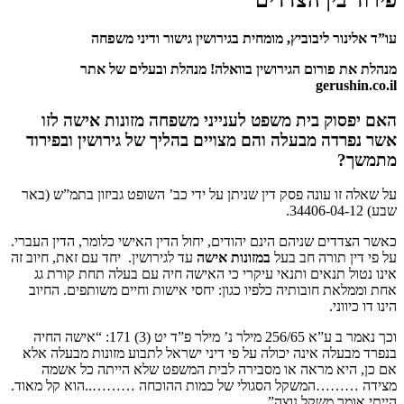
ר ליבוביץ, מומחית בגירושין גישור ודיני משפחה
פורום הגירושין בוואלה! מנהלת ובעלים של אתר
geru
וק בית משפט לענייני משפחה
מזונות אישה
לזו
דה מבעלה והם מצויים בהליך של
גירושין
ובפירוד
 עונה פסק דין שניתן על ידי כב’ השופט גביזון בתמ”ש (באר
ם שניהם הינם יהודים, יחול הדין האישי כלומר, הדין העברי.
 תורה חב בעל
במזונות אישה
עד לגירושין. יחד עם זאת, חיוב זה
 תנאים ותנאי עיקרי כי האישה חיה עם בעלה תחת קורת גג
 חובותיה כלפיו כגון: יחסי אישות וחיים משותפים. החיוב
ני.
וכך נאמר ב ע”א 256/65 מילר נ’ מילר פ”ד יט (3) 171: “אישה החיה
לה אינה יכולה על פי דיני ישראל לתבוע מזונות מבעלה אלא
א מראה או מסבירה לבית המשפט שלא הייתה כל אשמה
…המשקל הסגולי של כמות ההוכחה ………..הוא קל מאוד.
ר משקל נוצה”.