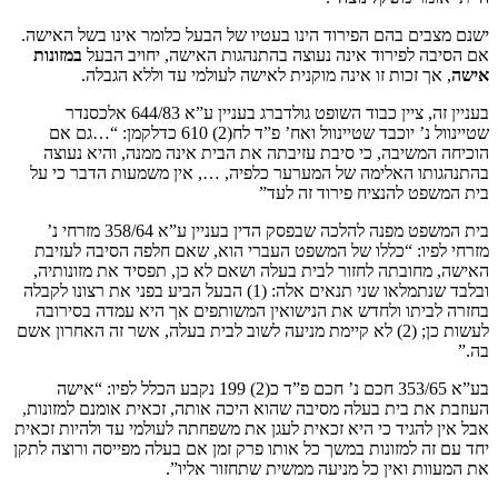
ם בהם הפירוד הינו בעטיו של הבעל כלומר אינו בשל האישה.
לפירוד אינה נעוצה בהתנהגות האישה, יחויב הבעל
במזונות
זכות זו אינה מוקנית לאישה לעולמי עד וללא הגבלה.
בעניין זה, ציין כבוד השופט גולדברג בעניין ע”א 644/83 אלכסנדר
שטיינוול נ’ יוכבד שטיינוול ואח’ פ”ד לח(2) 610 כדלקמן: “…גם אם
שיבה, כי סיבת עזיבתה את הבית אינה ממנה, והיא נעוצה
 האלימה של המערער כלפיה, …, אין משמעות הדבר כי על
 להנציח פירוד זה לעד”
בית המשפט מפנה להלכה שבפסק הדין בעניין ע”א 358/64 מזרחי נ’
ו: “כללו של המשפט העברי הוא, שאם חלפה הסיבה לעזיבת
ובתה לחזור לבית בעלה ושאם לא כן, תפסיד את מזונותיה,
ובלבד שנתמלאו שני תנאים אלה: (1) הבעל הביע בפני את רצונו לקבלה
תו ולחדש את הנישואין המשותפים אך היא עמדה בסירובה
לעשות כן; (2) לא קיימת מניעה לשוב לבית בעלה, אשר זה האחרון אשם
בע”א 353/65 חכם נ’ חכם פ”ד כ(2) 199 נקבע הכלל לפיו: “אישה
 בית בעלה מסיבה שהוא היכה אותה, זכאית אומנם למזונות,
הגיד כי היא זכאית לעגן את משפחתה לעולמי עד ולהיות זכאית
 למזונות במשך כל אותו פרק זמן אם בעלה מפייסה ורוצה לתקן
 ואין כל מניעה ממשית שתחזור אליו”.