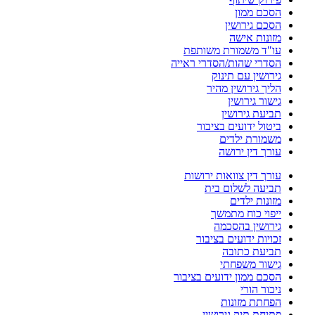
ם ממון
ם גירושין
נות אישה
ד משמורת משותפת
רי שהות/הסדרי ראייה
שין עם תינוק
 גירושין מהיר
ר גירושין
ת גירושין
ל ידועים בציבור
ורת ילדים
 דין ירושה
 דין צוואות ירושות
עה לשלום בית
ות ילדים
וי כוח מתמשך
ושין בהסכמה
ות ידועים בציבור
עת כתובה
ור משפחתי
 ממון ידועים בציבור
ר הורי
תת מזונות
ת תיק גירושין