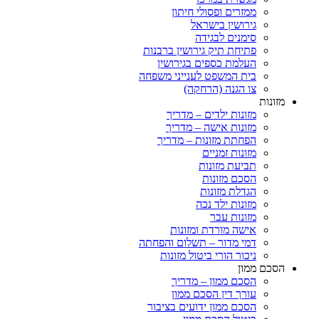
ממזרים ופסולי חיתון
גירושין בישראל
סימנים לבגידה
פתיחת תיק גירושין ברבנות
העלמת כספים בגירושין
בית המשפט לענייני משפחה
צו הגנה (הרחקה)
ות
מזונות ילדים – מדריך
מזונות אישה – מדריך
הפחתת מזונות – מדריך
מזונות זמניים
תביעת מזונות
הסכם מזונות
הגדלת מזונות
מזונות ילד נכה
מזונות עבר
אישה מורדת ומזונות
דמי מדור – תשלום והפחתה
ניכור הורי ביטול מזונות
ם ממון
הסכם ממון – מדריך
עורך דין הסכם ממון
הסכם ממון ידועים בציבור