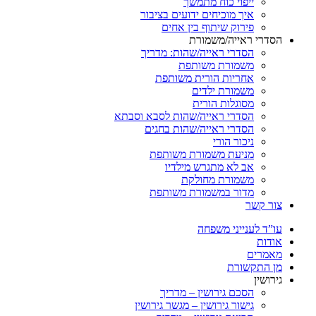
ייפוי כוח מתמשך
איך מוכיחים ידועים בציבור
פירוק שיתוף בין אחים
רי ראייה/משמורת
הסדרי ראייה/שהות: מדריך
משמורת משותפת
אחריות הורית משותפת
משמורת ילדים
מסוגלות הורית
הסדרי ראייה/שהות לסבא וסבתא
הסדרי ראייה/שהות בחגים
ניכור הורי
מניעת משמורת משותפת
אב לא מתגרש מילדיו
משמורת מחולקת
מדור במשמורת משותפת
 קשר
ד לענייני משפחה
ות
רים
התקשורת
שין
הסכם גירושין – מדריך
גישור גירושין – מגשר גירושין