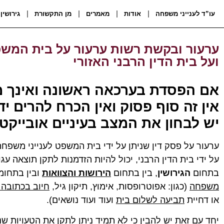
עו”ד לענייני משפחה
אודות
מאמרים
מן התקשורת
גירושין
ערעור ובקשת רשות ערעור על בית המשפ
ועל בית הדין הרבני האזורי
אם הפסדת בערכאה ראשונה ואינך מ
אין זה סוף פסוק ואין הכרח להרים י
יש לבחון את המצב בעיניים אובייקטי
ערעור על פסק דין שניתן על ידי בית המשפט לענייני משפחה,
על ידי בית הדין הרבני, יכול להיות הזדמנות לתקן תוצאה עג
בתחום
הגירושין
, בין בתחום
הירושות והצוואות
ובין בתחומ
משפחה
(כגון: אפוטרופסות, אימוץ, תיקון גיל,
חיוב בכתובה 
או דחיית
תביעה לשלום בית
ועוד ועוד נושאים).
יחד עם זאת יש להבין כי לא תמיד ניתן לתקן את הטעויות ש