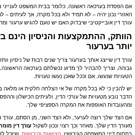
אם הפסדת בערכאה ראשונה, כלומר בבית המשפט לענייני מ
האזורי נכון יהיה – לא תמיד ולא בכל מקרה, אך לעיתים – 
עורך דין אובייקטיבי שיבדוק האם יש טעם להגיש ערעור ומה
הוותק, ההתמקצעות והניסיון הינם ב
יותר בערעור
עורך דין שייצג אותך בערעור צריך שנים רבות של ניסיון וו
גבוהה, וצריך להבהיר לך מדוע נכשלתם בערכאה הראשונה, 
הטעויות שנעשו, אם וככל שאכן נעשו טעויות.
יש להבין כי לא בכל מקרה של אי הצלחה חלקית או מלאה 
הדבר נובע מטעויות של עורכי הדין, ולעיתים הכישלון וההפ
ומהעובדות האופפות את המקרה הספציפי שלך.
אם הצד שלך רוצה לערער, ולא הצד השני, מן הסתם, עורך ה
מעורך הדין שלך. מאחר וכך רצוי ונכון לשקול
עורך דין מומח
בתחום דיני המשפחה הגירושין,
הצוואות והירושות
, שיוכל ל