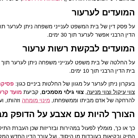
המועדים לערעור
הדין הרבני אפשר לערער תוך 30 ימים.
המועדים לבקשת רשות ערעור
בית הדין הרבני תוך 10 ימים.
בעקרון ניתן לערער על מגוון של החלטות ביניים כגון:
פסיקת 
צווי עיקול וצווי מניעה
,
צווי גילוי מסמכים
, קביעת
מועד קרע
להרחקה של אדם מביתו וממשפחתו,
מינוי מומחה
וזהותו, וע
הצורך להיות עם אצבע על הדופק מב
כך או כך, מומלץ לפעול במהירות ובזריזות שכן העברת התיק
התיק ובקיאות בעובדות מן היסוד, ועל עורך הדין החדש המ