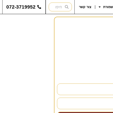
072-3719952
שמורת
צור קשר
להתייעץ?
נחזור אליכם בהקדם!