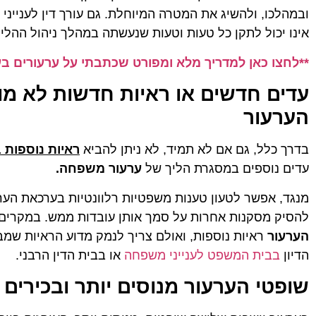
ובמהלכו, ולהשיג את המטרה המיוחלת. גם עורך דין לענייני
אינו יכול לתקן כל טעות וטעות שנעשתה במהלך ניהול ההלי
**לחצו כאן למדריך מלא ומפורט שכתבתי על ערעורים ב
אביחי ש.
ניב יחז
★
★
★
★
★
★
★
★
★
★
עדים חדשים או ראיות חדשות לא מו
עו"ד עם נשמה טובה. עזרה לי במספר עניינים מגוונים
לפני שאתח
במשך השנים בנאמנות, במסירות ובמקצועיות. חוץ
כבר מהפגי
הערעור
מזה, היא מאוד חביבה, נגישה וחמודה.
היא מאוד 
לקחת את ה
ובלאגן. ה
בדרך כלל, גם אם לא תמיד, לא ניתן להביא
ראיות נוספות 
ובכל זמן א
עדים נוספים במסגרת הליך של
ערעור משפחה.
צנועה שאי
וניסיון במ
אחר בחיים
מנגד, אפשר לטעון טענות משפטיות רלוונטיות בערכאת הע
ממקום בטו
להסיק מסקנות אחרות על סמך אותן עובדות ממש. במקרים 
הערעור
ראיות נוספות, ואולם צריך לנמק מדוע הראיות שמ
הדיון
בבית המשפט לענייני משפחה
או בבית הדין הרבני.
שופטי הערעור מנוסים יותר ובכירים 