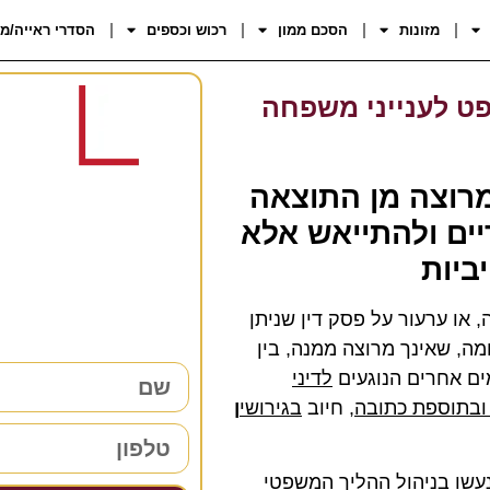
מזונות
הסכם ממון
רכוש וכספים
הסדרי ראייה/מ
ט לענייני משפחה
רוצה מן התוצאה
רוצים 
דיים ולהתייאש אלא
ביות
38 שנות ניסיון כאן למענכם –
השאירו פרטים ו
 או ערעור על פסק דין שניתן
ומה, שאינך מרוצה ממנה, בין
ים אחרים הנוגעים
לדיני
ובתוספת כתובה
, חיוב
בגירושי
ן
נעשו בניהול ההליך המשפטי