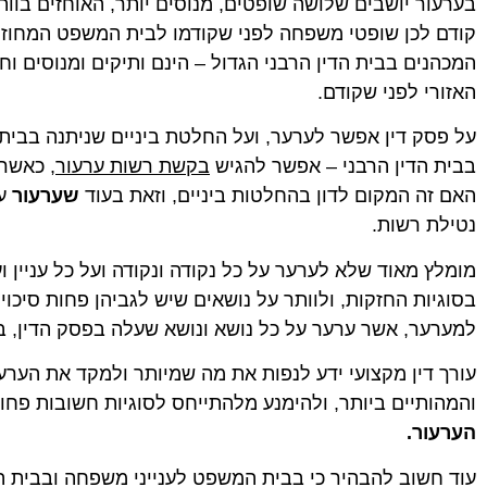
בערעור יושבים שלושה שופטים, מנוסים יותר, האוחזים בוות
קודם לכן שופטי משפחה לפני שקודמו לבית המשפט המחוזי, ו
המכהנים בבית הדין הרבני הגדול – הינם ותיקים ומנוסים וח
האזורי לפני שקודם.
על פסק דין אפשר לערער, ועל החלטת ביניים שניתנה בבית
בבית הדין הרבני – אפשר להגיש
בקשת רשות ערעור
, כאשר
האם זה המקום לדון בהחלטות ביניים, וזאת בעוד
שערעור
על
נטילת רשות.
מומלץ מאוד שלא לערער על כל נקודה ונקודה ועל כל עניין וע
בסוגיות החזקות, ולוותר על נושאים שיש לגביהן פחות סיכו
למערער, אשר ערער על כל נושא ונושא שעלה בפסק הדין, בבח
עורך דין מקצועי ידע לנפות את מה שמיותר ולמקד את הערע
והמהותיים ביותר, ולהימנע מלהתייחס לסוגיות חשובות פחות
הערעור.
עוד חשוב להבהיר כי בבית המשפט לענייני משפחה ובבית ה