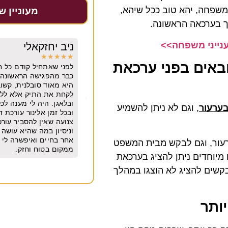
 משפחה, יהא טוב ככל שיהא,
מעוניין ש
ך בערכאה הראשונה.
ענייני משפחה>>
קאלי
יובל גולדברגר
★
★
★
★
★
באים בפני ערכאת
יל קודם כל חשוב לי לומר שאלינור בנאדם.
משרד מצוין. מקצועי מיו
שה הראשונה היה לי חיבור וכימיה איתה.
שנים
סובלנית, קשובה, נעימה, ישרה לא חיפשה
תיק אלא ללכת בדרך היפה בלי משפטים
יה לי מענה לכל שאלה שרק רציתי בכל שעה
בערעור
, וגם לא ניתן להשמיע
לינור עורכת דין מהשורה הראשונה. אבל
ן להסביר עורכת דין מנוסה עם סופררר הבנה
ה שהיא עושה אלינור הביאה אותי למקום
 ואיפשרה לי להתחיל את החיים שלי מחדש
רעור, וגם לבקש מבית המשפט
ח וחזק.
מיוחדים ניתן להציג בערכאת
בקשים להציג לא הוצגו במהלך
יותר