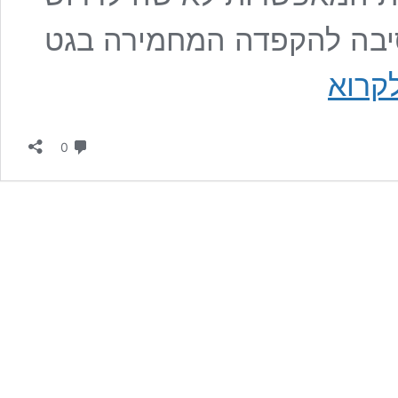
סיבה להקפדה המחמירה בגט
עילות
קרוא
גירושין
לאישה:
באילו
תגובות
מקרים
0
זכאית
אישה
לדרוש
גט
מהגבר?