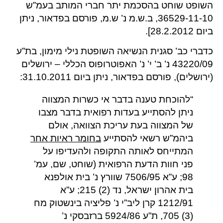
השופט שוחט בהסכמת יתר חברי המותב בעמ”ש
36529-11-10, ב.ש.מ נ’ ש.מ, פורסם בפדאור, ניתן
ביום 28.2.2012].
כדברי כב’ סגנית הנשיאה השופטת נילי מימון, בת”ע
43220/09 נ’ ב’ י’ נ’ האפוטרופוס הכללי – ירושלים
(ירושלים), פורסם בפדאור, ניתן ביום 31.10.2011:
“להוכחת טענה בדבר אי כשרות המצווה
ניתן להסתייע בעדות רפואית בדבר מצבו
של המצווה בעת עריכת הצוואה, אולם
ביהמ”ש רשאי להסתייע
בחומר ראיות אחר
המתייחס לאותה התקופה ולהעדיפו על
פני חוות הדעת הרפואית (שוחט, שם, עמ’
98; ע”א 7506/95 שוורץ נ’ בית אולפנא
בית אהרון ישראל, נד (2) 215; ע”א
1212/91 קרן ליב”י נ’ פליציה בינשטוק מח
(3) 705, ת”ע 5924/86 ברזבסקי נ’