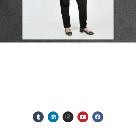
פרטי התקשרות
072-3719952
Eleanor.leibolaw@gmail.com
מנחם בגין 11, מגדל רוגובין-תדהר (קומה 16), רמת גן
מצאו אותנו ברשתות החברתיות: