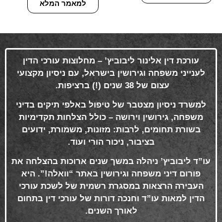
למאמר המלא
עורכת דין אלינור ליבוביץ’ – מחלוצות עורכי הדין
לענייני משפחה וגירושין בישראל, עם ניסיון מקצועי
עצום של 38 שנים (!) ברציפות
.
למשרד ניסיון מצטבר של טיפול באלפי תיקים בדיני
משפחה, גירושין וירושה – כולל הצלחות תקדימיות
בשורת תחומים, לרבות: מזונות, משמורת, ידועים
בציבור, ניכור הורי ועוד
.
עו”ד ליבוביץ’ ניהלה במשך שנים ארוכות בהצלחה את
פורום דיני משפחה וגירושין באתר “וואלה!”. היא
העבירה הרצאות במסגרת רשמית של לשכת עורכי
הדין למאות עו”ד וחנכה דורות של עורכי דין בתחום
לאורך השנים
.