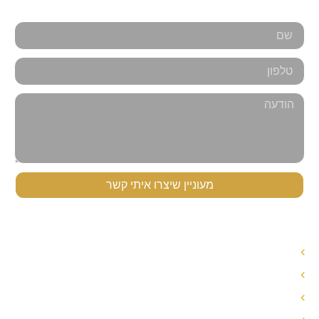
אנחנו כאן למענכם - צרו קשר
מעוניין שיצרו איתי קשר
תפריט ניווט
עורך דין לענייני משפחה
עורך דין הסכם ממון
אחריות הורית משותפת