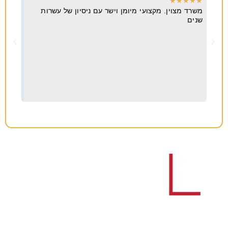
★
★
★
★
★
★
★
משרד מצוין. מקצועי מיומן וישר עם ניסיון של עשרות
מקצו
יא
שנים
ה
וח
צריכים עורך דין לענייני