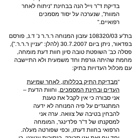
בדיקת ד”ר וייל הנה בבחינת “ניתוח לאחר
המוות”, שנערכה על יסוד מסמכים
רפואיים.”
בת”ע 108320/03 עזבון המנוחה ר.ר.ר נ’ ד.נ, פורסם
בפדאור, ניתן ביום 30.7.2007 (להלן: “עניין ר.ר.ר.”),
פסלה כב’ השופטת טובה סיון חוות דעת מומחה,
מחמת שהיתה גורפת וחד משמעית ולא התיישבה
עם מכלול העדויות בתיק:
“
מבדיקת התיק בכללותו, לאחר שמיעת
העדים ובחינת המסמכים
, וחוות הדעת –
אני סבורה כי אין לקבל את טענת
המתנגדים על פיה המנוחה לא ידעה
להבחין בטיבה של צוואה. ערה אני
למסקנתו של ד”ר פלדינגר, המומחה
הרפואי בחוות דעתו, וכפי שפורטה מעלה.
יחד עם זאת אני סבורה, בנסיבות ענייננו, כי