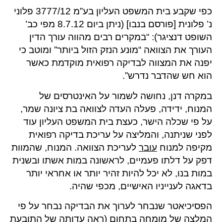
כפי שקבע בית המשפט העליון בע”מ 3777/12 פלוני
נ’ פלונית [פורסם בנבו] (ניתן ביום 8.7.12 מפי כב’
השופט דנציגר): “במקרים רבים מהווה עורך הדין
העורך את הצוואה “מונע הנזק הזול ביותר” ומוטב כי
יפנה את המצווה לבדיקה רפואית מוקדמת כאשר
הוא חש שהדבר נדרש”.
במקרה דנן, נחושה לשמור על האינטרסים של
המנוח, ידידה, פעלה העדה לצוואה בת ציונה שמר,
על פי שכלה הישר, כעצת בית המשפט העליון עוד
לפני שניתנה, והמליצה על עריכת בדיקה רפואית
מקיפה למנוח
עובר
לעריכת הצוואה. המנוח, שהמוות
דפק על דלתו פעמיים, לראשונה במות אשתו ובשנית
במות בנו, לא יכל להיות זהיר יותר או אחראי יותר
בדאגה לענייניו האישיים, מכפי שהיה.
הפסיכיאטר שנבחר לערוך את הבדיקה נבחר על פי
המלצה של מומחה בתחום (ראה עדותה של התובעת