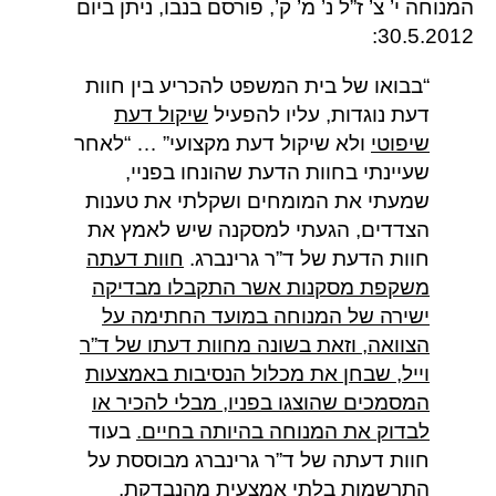
המנוחה י’ צ’ ז”ל נ’ מ’ ק’, פורסם בנבו, ניתן ביום
30.5.2012:
“בבואו של בית המשפט להכריע בין חוות
דעת נוגדות, עליו להפעיל
שיקול דעת
שיפוטי
ולא שיקול דעת מקצועי” … “לאחר
שעיינתי בחוות הדעת שהונחו בפניי,
שמעתי את המומחים ושקלתי את טענות
הצדדים, הגעתי למסקנה שיש לאמץ את
חוות הדעת של ד”ר גרינברג.
חוות דעתה
משקפת מסקנות אשר התקבלו מבדיקה
ישירה של המנוחה במועד החתימה על
הצוואה, וזאת בשונה מחוות דעתו של ד”ר
וייל, שבחן את מכלול הנסיבות באמצעות
המסמכים שהוצגו בפניו, מבלי להכיר או
לבדוק את המנוחה בהיותה בחיים.
בעוד
חוות דעתה של ד”ר גרינברג מבוססת על
התרשמות בלתי אמצעית מהנבדקת,