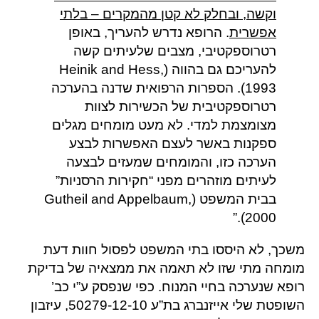
וקשה, ובחלק לא קטן מהמקרים – בלתי
אפשרית
. הרופא נדרש להעריך, באופן
רטרוספקטיבי, מצבים שלעיתים קשה
להעריכם גם בהווה (Heinik and Hess,
1993). הספרות הרפואית שדנה בהערכה
רטרוספקטיבית של הכשירות לצוות
מצומצמת למדי. לא מעט מומחים מגלים
ספקנות באשר לעצם האפשרות לבצע
הערכה כזו, והמומחים שמעזים לבצעה
לעיתים מוזהרים מפני “חקירות הרסניות”
בבית המשפט (Gutheil and Appelbaum,
2000).”
משכך, לא היססו בתי המשפט לפסול חוות דעת
מומחה מתי שזו לא תאמה את ממצאיה של בדיקת
רופא שנערכה בחיי המנוח. כפי שנפסק ע”י כב’
השופטת שלי אייזנברג בת”ע 50279-12-10, עיזבון