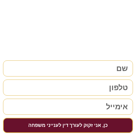
משפחה/גירושין?
38 שנות ניסיון בתחום לשירותכם. לתיאום פגישת ייעוץ ללא
התחייבות
מלאו את הפרטים שלכם | נחזור אליכם בהקדם
כן, אני זקוק לעורך דין לענייני משפחה