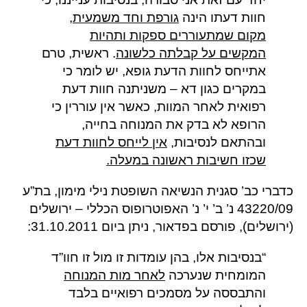
חוות דעתו הינה
גורפת וחד משמעית,
מקום שמתעוררים ספקות ותהיות
המקשים על קבלתה כלשונה
. ראשית, טרם
אתייחס לחוות הדעת גופא, יש לומר כי
במקרים כגון דא – משניתנה חוות דעת
רפואית לאחר המוות, כאשר אין עוררין כי
הרופא לא בדק את המנוחה בחייה,
ובהתאם לנסיבות,
אין לייחס לחוות דעת
שכזו חשיבות ראשונה במעלה.
כדברי כב’ סגנית הנשיאה השופטת נילי מימון, בת”ע
43220/09 נ’ ב’ י’ נ’ האפוטרופוס הכללי – ירושלים
(ירושלים), פורסם בפדאור, ניתן ביום 31.10.2011:
“בנסיבות אלו, בהן עומדות זו מול זו חוו”ד
המומחית שנערכה
לאחר מות המנוחה
והתבססה על מסמכים רפואיים בלבד