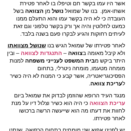
אשר היו עמו בקשר חם וטיפלו בו לאחר פטירת
אשתו-אמן. בנו של שמואל
נושל
מן
הצוואה
בשל
העובדה כי לא היה בקשר עמו והוא התעלם ממנו
כמעט לחלוטין והיה אך ורק בקשר טלפוני וגם זאת
לעיתים רחוקות והגיע לבקרו פעם בשנה בלבד.
לאחר פטירתו של שמואל הגיש בנו
שנושל מצוואתו
ולא קיבל מאומה ב
צוואה
–
התנגדות לצוואה
– ובין
היתר ביקש מ
בית המשפט לענייני משפחה
למנות
מומחה מטעמו, מומחה ניטרלי, בתחום
הפסיכוגריאטריה, אשר קבע כי המנוח לא היה כשיר
ל
עריכת צוואה
.
מנגד העיד הרופא שהוזמן לבדוק את שמואל ביום
עריכת הצוואה
כי היה הוא כשיר וצלול דיו על מנת
לחוות את דעתו מה הוא שייעשה הרשה ברכושו
לאחר פטירתו.
יש לפנינו אפוא שני מומחים בתחום הרפואה, שנתנו