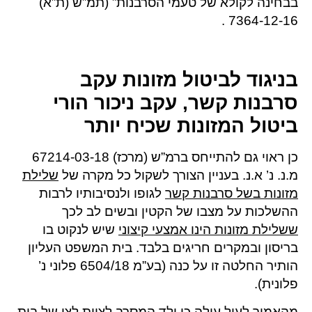
בבחינה לקולא של טעמי הסרבנות” (תמ”ש (ת”א)
7364-12-16 .
בניגוד לביטול מזונות עקב
סרבנות קשר, עקב ניכור הורי
ביטול המזונות שכיח יותר
כן ראוי גם להתייחס ברמ”ש (מרכז) 67214-03-18
מ.נ. נ’ א.נ. בעניין הצורך לשקול כל מקרה של
שלילת
מזונות בשל סרבנות קשר
לגופו ולנסיבותיו לרבות
ההשלכות על מצבו של הקטין ובשים לב לכך
ששלילת מזונות הינו אמצעי קיצוני
שיש לנקוט בו
בריסון ובמקרים חריגים בלבד. בית המשפט העליון
הותיר החלטה זו על כנה (בע”מ 6504/18 פלוני נ’
פלונית).
מהאמור לעיל עולה כי ילד המסרב לציית לצו של בית