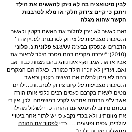
לבין סיטואציה בה לא ניתן להאשים את הילד
ויתכן כי קיים צידוק חלקי או מלא לסרבנות
הקשר שהוא מגלה
זאת כאשר לא ניתן לתלות את האשם בקטין וכאשר
הנסיבות מצביעות על צידוק לסרבנות. לעניין זה ר’
הדברים שנפסקו בבע”מ 513/09
פלונית נ. פלוני
(2010): “ייתכנו מקרים בהם מסרב הילד לראות את
אביו או את אמו, ואף אינו נוהג בהם מצוות כבוד אב
ואם,
ועדיין לא יוכרז הילד כמורד,
כאלה הם המקרים
בהם לא ניתן לתלות את האשם בקטין וכאשר
הנסיבות מצביעות על קיום צידוק לסרבנות…ילדים
נוטים לשאת בקרבם כעסים רבים כלפי אותו הורה
אשר ע”פ הבנתם אחראי לקרע במשפחה. לכן, אין די
בסתם סירוב להיפגש עם ההורה כדי לשלול מהילד
את מזונותיו, ולא בכדי נקבע כי יש לתור אחר ביטויי
עולבים, גסים ופוגעים …..כדי
לפטור את ההורה
מתשלום מזונות ילדיו”.