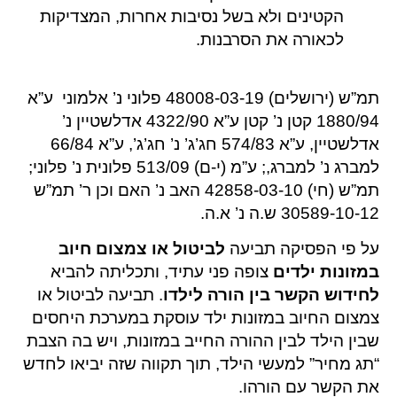
הקטינים ולא בשל נסיבות אחרות, המצדיקות
לכאורה את הסרבנות.
תמ”ש (ירושלים) 48008-03-19 פלוני נ’ אלמוני ע”א
1880/94 קטן נ’ קטן ע”א 4322/90 אדלשטיין נ’
אדלשטיין, ע”א 574/83 חג’ג’ נ’ חג’ג’, ע”א 66/84
למברג נ’ למברג,; ע”מ (י-ם) 513/09 פלונית נ’ פלוני;
תמ”ש (חי) 42858-03-10 האב נ’ האם וכן ר’ תמ”ש
30589-10-12 ש.ה נ’ א.ה.
על פי הפסיקה תביעה
לביטול או צמצום חיוב
במזונות ילדים
צופה פני עתיד, ותכליתה להביא
לחידוש הקשר בין הורה לילדו
. תביעה לביטול או
צמצום החיוב במזונות ילד עוסקת במערכת היחסים
שבין הילד לבין ההורה החייב במזונות, ויש בה הצבת
“תג מחיר” למעשי הילד, תוך תקווה שזה יביאו לחדש
את הקשר עם הורהו.