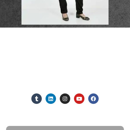
פרטי התקשרות
072-3719952
Eleanor.leibolaw@gmail.com
מנחם בגין 11, מגדל רוגובין-תדהר (קומה 16), רמת גן
מצאו אותנו ברשתות החברתיות:
אנחנו כאן למענכם - צרו קשר