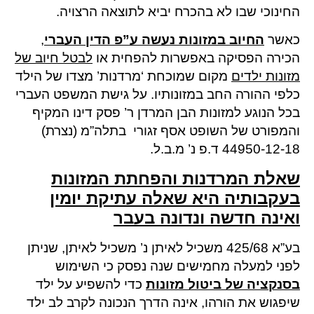
החינוכי שבו לא בהכרח יביא לתוצאה הרצויה.
כאשר
החיוב במזונות נעשה ע”פ הדין העברי
,
הכירה הפסיקה באפשרות להפחית או
לבטל חיוב של
מזונות ילדים
מקום שמוכחת ‘מרדנות’ מצדו של הילד
כלפי ההורה החב במזונותיו. על גישת המשפט העברי
בכל הנוגע למזונות הבן המרדן ר’ פסק דינו המקיף
והמפורט של השופט אסף זגורי בתלה”מ (נצרת)
44950-12-18 ד.פ נ’ מ.ב.ל.
שאלת המרדנות והפחתת המזונות
בעקבותיה היא שאלה עתיקת יומין
ואינה חדשה ונדונה בעבר
בע”א 425/68 משכיל לאיתן נ’ משכיל לאיתן, שניתן
לפני למעלה מחמישים שנה נפסק כי השימוש
בסנקציה של ביטול מזונות
כדי להשפיע על ילד
שיפגוש את הורהו, אינה הדרך הנכונה לקרב לב ילד