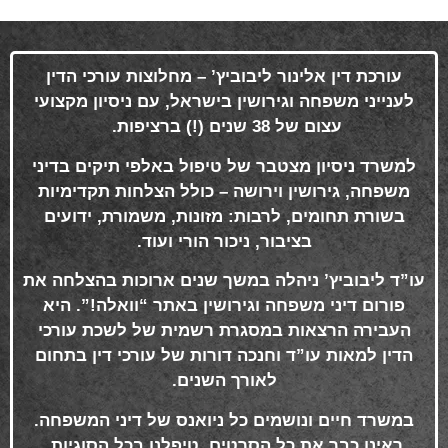
עורכת דין אלינור ליבוביץ’ – מחלוצות עורכי הדין
לענייני משפחה וגירושין בישראל, עם ניסיון מקצועי
עצום של 38 שנים (!) ברציפות
.
למשרד ניסיון מצטבר של טיפול באלפי תיקים בדיני
משפחה, גירושין וירושה – כולל הצלחות תקדימיות
בשורת תחומים, לרבות: מזונות, משמורת, ידועים
בציבור, ניכור הורי ועוד
.
עו”ד ליבוביץ’ ניהלה במשך שנים ארוכות בהצלחה את
פורום דיני משפחה וגירושין באתר “וואלה!”. היא
העבירה הרצאות במסגרת רשמית של לשכת עורכי
הדין למאות עו”ד וחנכה דורות של עורכי דין בתחום
לאורך השנים
.
במשרד חיים ונושמים כל ניואנס של דיני המשפחה.
ראינו כבר את כל הסרטים. טיפלנו בכל הסוגיות.