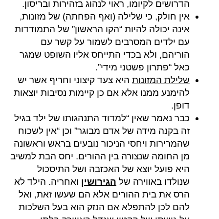
הדרושים לקיומו, ראוי לנהוג בזהירות ובריסון.
אין חולק, כי שלילה (ואף הפחתה) של מזונות,
אינה יכולה להיות “הקו הראשון” של התמודדות
עם ילדים המסרבים לשמור על קשר עם
הוריהם, ולא בכדי התייחס אליו השופט שמגר
כאל “פתרון פשטני מידי”.
שלילת המזונות
היא צעד קיצוני וחריף אשר יש
להימנע ממנו אלא אם כן קיימות נסיבות יוצאות
דופן.
כבר נאמר שאין “למדוד התנהגותו של ילד בגיל
זה בקנה מידה של אדם מבוגר” וכן “אין לשכוח
שהמרירות ויחסי הניכור נובעים בראש וראשונה
מן החומה שנצורה בין ההורים. יחס הבת למשיב
היא פועל יוצא של האכזבה ושל התיסכול
שנולדו באווירה של
הגירושין
ואחריה. הילד לא
הרס את בית ההורים אלא הם שעשו זאת, ואל
להם לכן להתפלא אם הנזק הוא בעל השלכות