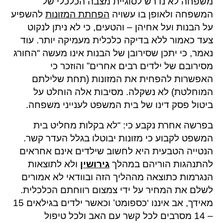
משפחה לא נדרש לסוגיית מצבה הכלכלי של
המשפחה ולאופן בו עשויה
הפחתת המזונות
להשפיע
על הבנות ועל אחיהן – והטעים, כי לא ניתן לנקוט
צעד כאמור ללא בדיקה כלכלית מעמיקה יותר. עוד
נאמר, כי יתכן שסירובן של הבנות אינו מעשה “החורג
מסירובם של ילדים רבים אחרים” והוזכר כי
האפשרות להפחית את המזונות (תחת שלילתם
המוחלטת) לא נשקלה. מסיבות אלה הוחלט על
ביטול פסק דינו של בית המשפט לענייני משפחה.
בפרשה אחרת נקבע כי: “לא בקלות מחליט בית
המשפט לקבוע כי מזונות יבוטלו בגלל העדר קשר.
הנטייה הטבעית היא לחשוב שילדים אינם אחראים
להתנהגות הוריהם במהלך
גירושין
ולא לתוצאות
הנגרמות כתוצאה מההליך הזה ובוודאי לא אמורים
לשלם את המחיר על ידי צמצום רווחתם הכלכלית.
מאידך, אב איננו ‘כספומט’ וכאשר ילדים בגילאים 15
– 14 מסרבים לכל קשר עם האב ולכל טיפול