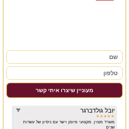
רוצים להתייעץ?
38 שנות ניסיון כאן למענכם –
השאירו פרטים ונחזור אליכם בהקדם!
מעוניין שיצרו איתי קשר
יובל גולדברגר
דרו
★
★
★
★
★
★
★
משרד מצוין. מקצועי מיומן וישר עם ניסיון של עשרות
מקצו
יא
שנים