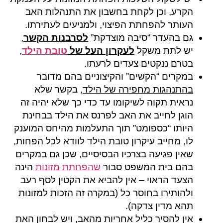
הקרע, וכן לקחת בחשבון את התנהלות האב
העותר להפחתת הפיצוי, ולמניעים לעתירתו.
גם בהעדר “סיבה מוצדקת”
לסרבנות הקשר
,
יש לתת משקל
לעקרון העל של
טובת הילד
,
בטרם ננקטים צעדים לרעתו.
במקרים “הקשים” והקיצוניים בהם מדובר
בהתנהגות מחפירה של הילד
, בקשר שלא
נראית תקוה לשיקומו עד כדי כך שלא יהיה זה
הוגן לחייב את האב לפרנס את הילד בבחינת
היותו “כספומט” תוך התעלמות מהיחס המוענק
לו, מחייב עיקרון טובת הילד לוודא לכל הפחות,
שאין פגיעה בצרכיו הבסיסיים, שכן גם במקרים
בהם בית המשפט סבור
שהפחתת מזונות
הינה
הצעד הראוי – אין להביא את הקטין לסף רעב
ולהותירו בחוסר כל (במקרה זה הזכות למזונות
תהא מדין צדקה).
אין להסיר כליל אחריות מהאב, ויש לבחון האת