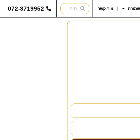
072-3719952
שמורת
צור קשר
להתייעץ?
נחזור אליכם בהקדם!