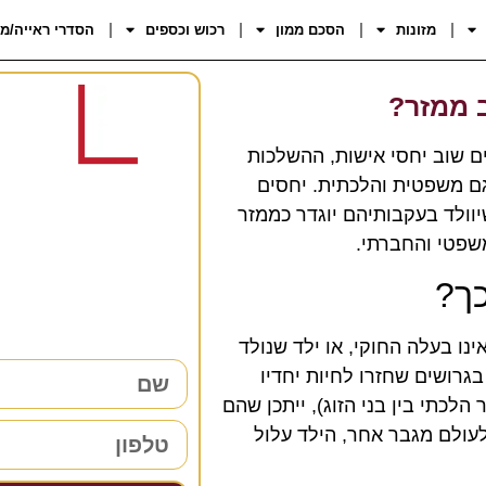
מזונות
הסכם ממון
רכוש וכספים
הסדרי ראייה/מ
 ממזר?
ים שוב יחסי אישות, ההשלכות
גם משפטית והלכתית. יחסים
יוולד בעקבותיהם יוגדר כממזר
רוצים 
שפטי והחברתי.
38 שנות ניסיון כאן למענכם –
ך?
השאירו פרטים ו
נו בעלה החוקי, או ילד שנולד
גרושים שחזרו לחיות יחדיו
לכתי בין בני הזוג), ייתכן שהם
עולם מגבר אחר, הילד עלול