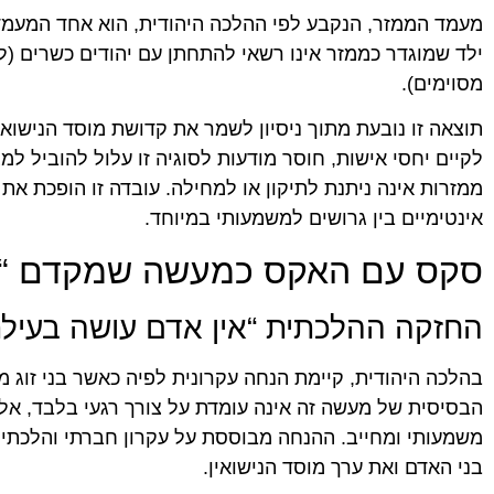
מעמד הממזר, הנקבע לפי ההלכה היהודית, הוא אחד המעמדו
ילד שמוגדר כממזר אינו רשאי להתחתן עם יהודים כשרים (
מסוימים).
אביחי ש.
ניב יחז
★
★
★
★
★
★
★
★
★
★
תוצאה זו נובעת מתוך ניסיון לשמר את קדושת מוסד הנישואי
עו"ד עם נשמה טובה. עזרה לי במספר עניינים מגוונים
לפני שאתח
לקיים יחסי אישות, חוסר מודעות לסוגיה זו עלול להוביל למ
במשך השנים בנאמנות, במסירות ובמקצועיות. חוץ
כבר מהפגי
מזה, היא מאוד חביבה, נגישה וחמודה.
היא מאוד 
ממזרות אינה ניתנת לתיקון או למחילה. עובדה זו הופכת את 
לקחת את ה
אינטימיים בין גרושים למשמעותי במיוחד.
ובלאגן. ה
ובכל זמן א
סקס עם האקס כמעשה שמקדם “קי
צנועה שאי
וניסיון במ
אחר בחיים
החזקה ההלכתית “אין אדם עושה בעילתו
ממקום בטו
בהלכה היהודית, קיימת הנחה עקרונית לפיה כאשר בני זוג מק
הבסיסית של מעשה זה אינה עומדת על צורך רגעי בלבד, אלא
משמעותי ומחייב. ההנחה מבוססת על עקרון חברתי והלכת
בני האדם ואת ערך מוסד הנישואין.