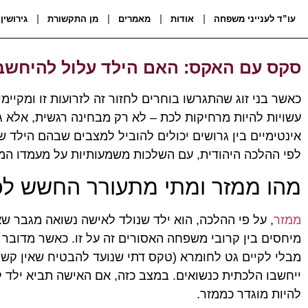
עו”ד לענייני משפחה
אודות
מאמרים
מן התקשורת
גירושין
סקס עם האקס: האם הילד עלול להיחשב
כאשר בני זוג שהתגרשו בוחרים לחזור זה לזרועות זו ומקיימ
עשויות להיות מרחיקות לכת – לא רק מבחינה רגשית, אלא 
אינטימיים בין גרושים יכולים להוביל למצבים שבהם הילד ש
לפי ההלכה היהודית, עם השלכות משמעותיות על מעמדו המ
מהו ממזר ומתי מתעורר החשש לכ
ממזר
, על פי ההלכה, הוא ילד שנולד לאישה נשואה מגבר שאי
מיחסים בין קרובי משפחה האסורים זה על זו. כאשר מדובר ב
מבלי לקיים גט לחומרא (טקס דתי שנועד להבטיח שאין קשר ה
ייחשבו הלכתית כנשואים. במצב כזה, אם האישה תביא ילד ל
להיות מוגדר כממזר.