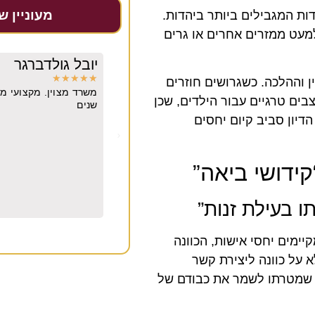
מעוניין ש
ת המגבילים ביותר ביהדות.
למעט ממזרים אחרים או גרים
קאלי
יובל גולדברגר
★
★
★
★
★
ן וההלכה. כשגרושים חוזרים
יל קודם כל חשוב לי לומר שאלינור בנאדם.
משרד מצוין. מקצועי מיו
צבים טרגיים עבור הילדים, שכן
שה הראשונה היה לי חיבור וכימיה איתה.
שנים
סובלנית, קשובה, נעימה, ישרה לא חיפשה
הדיון סביב קיום יחסים
תיק אלא ללכת בדרך היפה בלי משפטים
יה לי מענה לכל שאלה שרק רציתי בכל שעה
לינור עורכת דין מהשורה הראשונה. אבל
דושי ביאה”
ן להסביר עורכת דין מנוסה עם סופררר הבנה
ה שהיא עושה אלינור הביאה אותי למקום
 ואיפשרה לי להתחיל את החיים שלי מחדש
 בעילת זנות”
ח וחזק.
יימים יחסי אישות, הכוונה
 על כוונה ליצירת קשר
י שמטרתו לשמר את כבודם של