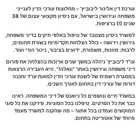
עורכת דין אלינור ליבוביץ’ – מחלוצות עורכי הדין לענייני
משפחה וגירושין בישראל, עם ניסיון מקצועי עצום של 38
שנים (!) ברציפות
.
למשרד ניסיון מצטבר של טיפול באלפי תיקים בדיני משפחה,
גירושין וירושה – כולל הצלחות תקדימיות בשורת תחומים,
לרבות: מזונות, משמורת, ידועים בציבור, ניכור הורי ועוד
.
עו”ד ליבוביץ’ ניהלה במשך שנים ארוכות בהצלחה את פורום
דיני משפחה וגירושין באתר “וואלה!”. היא העבירה הרצאות
במסגרת רשמית של לשכת עורכי הדין למאות עו”ד וחנכה
דורות של עורכי דין בתחום לאורך השנים
.
במשרד חיים ונושמים כל ניואנס של דיני המשפחה. ראינו
כבר את כל הסרטים. טיפלנו בכל הסוגיות. פירקנו את כל סוגי
המוקשים ועמדנו בכל אתגר – מה שהקנה למשרד מעמד
מיוחד של אוטוריטה בתחום
.