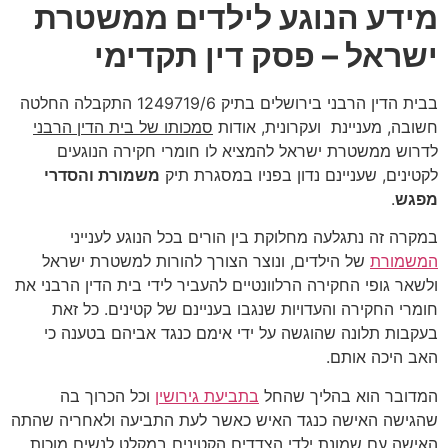
מידע הנוגע לילדים ממשטרת
ישראל – פסק דין תקדימי
בבית הדין הרבני בירושלים בתיק 1249719/6 התקבלה החלטה
חשובה, מעניינת ועקרונית, אודות
סמכותו של בית הדין הרבני
לדרוש ממשטרת ישראל להמציא לו חומרי חקירה הנוגעים
לקטינים, שעניינם נדון בפניו במסגרת תיק
משמורת והסדרי
מפגש
.
במקרה זה נתגלעה מחלוקת בין הורים בכל הנוגע לענייני
המשמורת
של הילדים, ונוצר הצורך להורות למשטרת ישראל
ולשאר גופי החקירה הרלוונטיים להעביר לידי בית הדין הרבני את
חומרי החקירה והעדויות שנגבו בעניינם של קטינים. כל זאת
בעקבות תלונה שהוגשה על ידי אימם כנגד אביהם בטענה כי
האב היכה אותם.
המדובר הוא בהליך שהחל
בתביעת גירושין
וכל הכרוך בה
שהגישה האישה כנגד האיש כאשר לעת התביעה ולאחריה שהתה
האישה עם שמונת ילדי הצדדים הקטינים במקלט לנשים מוכות.