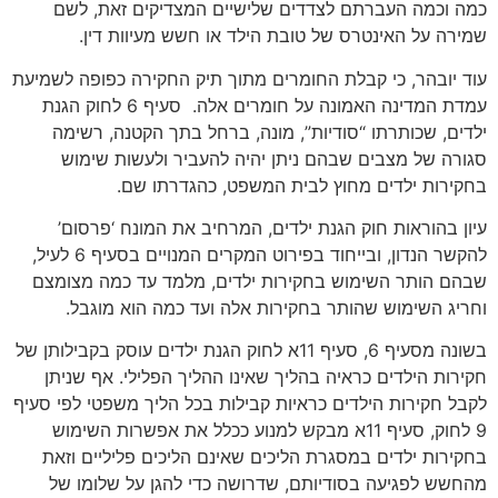
כמה וכמה העברתם לצדדים שלישיים המצדיקים זאת, לשם
שמירה על האינטרס של טובת הילד או חשש מעיוות דין.
עוד יובהר, כי קבלת החומרים מתוך תיק החקירה כפופה לשמיעת
עמדת המדינה האמונה על חומרים אלה. סעיף 6 לחוק הגנת
ילדים, שכותרתו “סודיות”, מונה, ברחל בתך הקטנה, רשימה
סגורה של מצבים שבהם ניתן יהיה להעביר ולעשות שימוש
בחקירות ילדים מחוץ לבית המשפט, כהגדרתו שם.
עיון בהוראות חוק הגנת ילדים, המרחיב את המונח ‘פרסום’
להקשר הנדון, ובייחוד בפירוט המקרים המנויים בסעיף 6 לעיל,
שבהם הותר השימוש בחקירות ילדים, מלמד עד כמה מצומצם
וחריג השימוש שהותר בחקירות אלה ועד כמה הוא מוגבל.
בשונה מסעיף 6, סעיף 11א לחוק הגנת ילדים עוסק בקבילותן של
חקירות הילדים כראיה בהליך שאינו ההליך הפלילי. אף שניתן
לקבל חקירות הילדים כראיות קבילות בכל הליך משפטי לפי סעיף
9 לחוק, סעיף 11א מבקש למנוע ככלל את אפשרות השימוש
בחקירות ילדים במסגרת הליכים שאינם הליכים פליליים וזאת
מהחשש לפגיעה בסודיותם, שדרושה כדי להגן על שלומו של