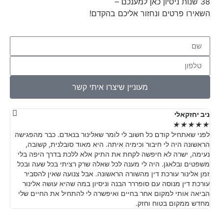
38 שנות ניסיון כאן למענכם –
השאירו פרטים ונחזור אליכם בהקדם!
מעוניין שיצרו איתי קשר
ניב יחזקאלי
יוב
★
★
★
★
★
★
★
לפני שאתחיל קודם כל חשוב לי לומר שאלינור בנאדם. כבר מהפגישה
משר
הראשונה היה לי חיבור וכימיה איתה. היא מאוד סובלנית, קשובה,
נעימה, ישרה לא חיפשה לקחת את התיק אלא ללכת בדרך היפה בלי
משפטים ובלאגן. היה לי מענה לכל שאלה שרק רציתי בכל שעה ובכל
זמן אלינור עורכת דין מהשורה הראשונה. אבל צנועה שאין להסביר
עורכת דין מנוסה עם סופררר הבנה וניסיון במה שהיא עושה אלינור
הביאה אותי למקום אחר בחיים ואיפשרה לי להתחיל את החיים שלי
מחדש ממקום בטוח וחזק.