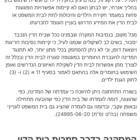
הפלילי. על רקע זה, בטרם עיון בחקירת ילדים ועשיית שימוש בהן
בהליך אזרחי, יש לבחון האם לא קיימות אפשרויות הפוגעות
פחות במעמד חקירת הילדים והיכולות לתת לבית המשפט או
לבית הדין את המידע הדרוש בעניין העומד להכרעתו.
מכל מקום, בנסיבות המקרה שבפנינו ככל שבית הדין הנכבד
יסבור, בשים לב לשיקולים שנמנו לעיל, כי קיימות נסיבות חריגות
ויוצאות דופן, וכי לא ניתן להסתפק בכלי מתון יותר, לא תתנגד
המדינה להעברת החומרים במעטפה סגורה לבית הדין ובכלל זה
לצורך מתן אפשרות לבית הדין לשקילת האיזונים הנדרשים ואופן
השימוש בחומרים אלה בהתאם לאמור בסעיף 11 א (2) ו- (3)
לחוק הגנת ילדים.
בשורה התחתונה ניתן להיווכח כי עמדתה של המדינה, כפי
שהוצגה, דומה לעמדתו של בית הדין כפי שהובעה מתחילה
ובאופן עקבי, ובדומה גם לעמדה שהציג גם בית המשפט לענייני
משפחה (בה”ט (פ”ת) 24995-06-20).
המסקנה בדבר סמכות בית הדין