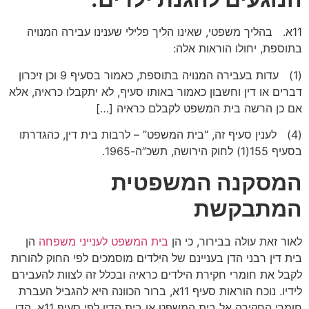
11א. בהליך משפטי, שאינו הליך פלילי שענינו עבירה המנויה
בתוספת, יחולו הוראות אלה:
(1) עדות בעבירה המנויה בתוספת, כאמור בסעיף 9 וכן זיכרון
דברים או דין וחשבון כאמור באותו סעיף, לא יתקבלו כראיה, אלא
אם כן הרשה בית המשפט לקבלם כראיה […]
(4) לענין סעיף זה, “בית המשפט” – לרבות בית דין, כהגדרתו
בסעיף 155(1) לחוק הירושה, תשכ”ה-1965.
המסקנה המשפטית
המתבקשת
לאור זאת עולה בבירור, כי הן
בית המשפט לענייני משפחה
הן
בית דין רבני הדן בעניינם של הילדים מוסמכים לפי החוק להורות
לקבל את חומרי חקירת הילדים כראיה ובכלל זה לצוות להעבירם
לידיו. נוכח הוראות סעיף 11א, ברור הכוונה היא להגביל העברת
חומרי החקירה אל בית המשפט או בית הדין לפי סעיף 11א, הדן