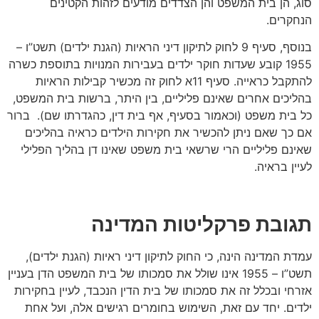
סוג, הן בית המשפט והן הצדדים מודעים לזהות הקטינים
הנחקרים.
בנוסף, סעיף 9 לחוק לתיקון דיני הראיות (הגנת ילדים) תשט”ו –
1955 קובע שעדות חוקר ילדים בעבירות המנויות בתוספת כשרה
להתקבל כראייה. סעיף 11א לחוק זה מכשיר קבילות הראיות
בהליכים אחרים שאינם פליליים, בין היתר, ברשות בית המשפט,
כל בית משפט (וכאמור בסעיף, אף בית דין, כהגדרתו שם). ברור
אם כך שאם ניתן להכשיר את חקירות הילדים כראיה בהליכים
שאינם פליליים הרי שרשאי בית משפט שאינו דן בהליך הפלילי
לעיין בראיה.
תגובת פרקליטות המדינה
עמדת המדינה הינה, כי החוק לתיקון דיני ראיות (הגנת ילדים),
תשט”ו – 1955 אינו שולל את סמכותו של בית המשפט הדן בעניין
אזרחי ובכלל זה את סמכותו של בית הדין הנכבד, לעיין בחקירות
ילדים. יחד עם זאת, השימוש בחומרים רגישים אלה, ועל אחת