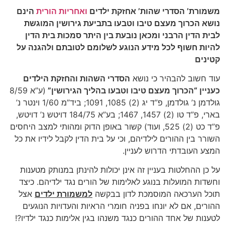
משמורת’ הסדרי שהות’ אחזקת ילדים
ואחריות הורית
הינם
נושא הכרוך מעצם טיבו וטבעו בתביעת גירושין המוגשת
לבית הדין הרבני ומכאן נובעת בין היתר סמכות בית הדין
להיות חשוף לכל מידע הנוגע לשלומם לטובתם ולהגנה על
קטינים
עוד חשוב להבהיר כי נושא
הסדרי השהות והחזקת הילדים
כעניין “הכרוך מעצם טיבו וטבעו בהליך הגירושין”
(ע”א 8/59
גולדמן נ’ גולדמן, פ”ד יג (2) 1085, 1091; ביד”מ 1/60 וינטר נ’
בארי, פ”ד טו (2) 1457, 1467; בע”א 184/75 דויטש נ’ דויטש,
פ”ד כט (2) 525, ועוד) קשור באופן הדוק ומהותי למצב היחסים
השורר בין ההורים לילדיהם, וכי על בית הדין לקבל לידיו את כל
המצע העובדתי הדרוש לעניין.
על כן ההחלטות בעניין זה אינן יכולות להינתן במנותק מטענות
וחשדות המועלות בנוגע לאלימות של הורים נגד ילדיהם. כיצד
תוכל הערכאה המוסמכת לדון בבקשה
למשמורת ילדים
אצל
ההורים, אם לא יונחו בפניה חומרי הראיות והעדויות הנוגעים
לטענות של אחד ההורים כנגד משנהו בגין אלימות כנגד ילדיו?!