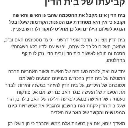
קביעתו של בית הדין
בית הדין אינו מקבל את ההסכמה שהביעו האיש והאישה
וקובע כי אין היא מסתדרת עם הטענות הקודמות שעלו בכל
הנוגע לשלום הילדים ועל כן מחליט לחקור ולדרוש בעניין.
בית הדין מציין כי הדבר אומר דרשני – כיצד מסכימים האם וב”כ,
שהאב, האלים כל כך לטענתה, ייפגש עם ילדיו בלא השגחה?!
הסכם זה הובא לאישור בית הדין ובית הדין נתן לו תוקף
בהחלטתו.
יחד עם זאת, לנוכח טענותיה של האישה ולאור האחריות הרבה
המוטלת על בית הדין בהכריעו בעניינים הנוגעים לשלומם
ולטובתם של הילדים, על בית הדין להיזהר במשנה זהירות ולברר
את הטענות של האישה כנגד האב כנדרש. אם אכן צודקות
טענותיה של האישה בנוגע לפגיעה חלילה של האב בילדים, הרי
שעל בית הדין לקחת זאת בחשבון ולהגביל את אפשרויות
קיום
המפגשים והקשר של האב
עם הילדים.
מאידך גיסא, אם אין בטענות אלה ממש ויתברר כי הן הועלו רק