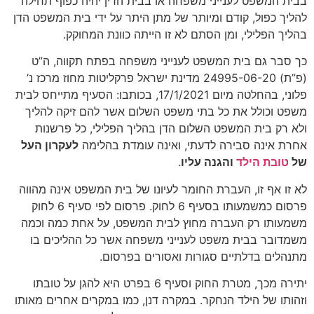
בבית המשפט לענייני משפחה או בבית הדין יהיה כפוף תחילה
להליך כפול, קודם ומיותר של מתן היתר על ידי בית המשפט הדן
בהליך הפלילי, ומן הסתם לא זו הייתה כוונת המחוקק.
כך סבר גם בית המשפט לענייני משפחה בפתח תקווה, ה”ט
(פ”ת) 24995-06-20 מדינת ישראל פרקליטות מחוז מרכז נ’
פלוני, בהחלטה מיום 17/1/2021, בכותבו: הסעיף מתייחס לבית
משפט וכולל את כל בתי משפט השלום אשר להם זיקה להליך
ולא רק בית המשפט השלום הדן בהליך הפלילי, כל פרשנות
אחרת אינה סבירה לדעתי, ואינה עומדת בהלימה
לעקרון העל
של
טובת הילד
והגנה עליו
.
לא זו אף זו, העברת החומר לעיונו של בית המשפט אינה מהווה
פרסום כמשמעותו בסעיף 6 לחוק. פרסום לפי סעיף 6 לחוק
משמעותו רק העברה מחוץ לבית המשפט, על אחת כמה וכמה
משמדובר בבית משפט לענייני משפחה אשר כל ההליכים בו
מתנהלים בדלתיים סגורות ואסורים בפרסום.
יתירה מכך, מטרת החוק וסעיף 6 בפרט היא להגן על טובתו
וזהותו של הילד הנחקר. במקרה דנן, כמו במקרים אחרים מאותו