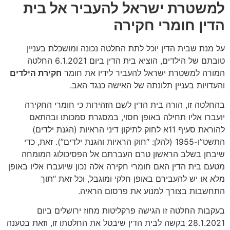
למשטרת ישראל להעביר אל בית
הדין חומרי חקירה
על מנת שבית הדין יוכל לתת החלטה נכונה ומושכלת בעניין
טובתם של הילדים, הוציא בית הדין ביום 6.1.2021 החלטה
המורה למשטרת ישראל להעביר לידיו את חומר
חקירת הילדים
והעדויות בעניין תלונתה של האישה כנגד האב.
בהחלטה זו, הורה בית הדין לשם הזהירות כי חומרי החקירה
יועברו אליו תחילה באופן חסוי, במסגרת סמכותו ובהתאם
להוראת סעיף 11א לחוק לתיקון דיני הראיות (הגנת ילדים)
התשט”ו-1955 (להלן: “חוק הראיות והגנת ילדים”). זאת, כדי
שיבחן בשלב הראשון טרם העברתם אל הפסיכולוג המומחה
מטעם בית הדין האם חומרי חקירה אלה נכון שיועברו אליו באופן
מלא או יש להעבירם באופן חלקי ומוגבל, וכל זאת “תוך
התחשבות בצורך למנוע את פרסום הראיה.
בעקבות החלטה זו הגישה פרקליטות מחוז ירושלים ביום
28.1.2021 בקשה לבית הדין שיבטל את החלטתו זו, וזאת בטענה