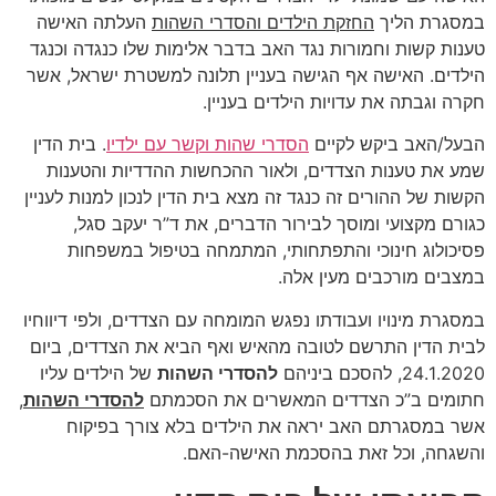
במסגרת הליך
החזקת הילדים והסדרי השהות
העלתה האישה
טענות קשות וחמורות נגד האב בדבר אלימות שלו כנגדה וכנגד
הילדים. האישה אף הגישה בעניין תלונה למשטרת ישראל, אשר
חקרה וגבתה את עדויות הילדים בעניין.
הבעל/האב ביקש לקיים
הסדרי שהות וקשר עם ילדיו
. בית הדין
שמע את טענות הצדדים, ולאור ההכחשות ההדדיות והטענות
הקשות של ההורים זה כנגד זה מצא בית הדין לנכון למנות לעניין
כגורם מקצועי ומוסך לבירור הדברים, את ד”ר יעקב סגל,
פסיכולוג חינוכי והתפתחותי, המתמחה בטיפול במשפחות
במצבים מורכבים מעין אלה.
במסגרת מינויו ועבודתו נפגש המומחה עם הצדדים, ולפי דיווחיו
לבית הדין התרשם לטובה מהאיש ואף הביא את הצדדים, ביום
24.1.2020, להסכם ביניהם
להסדרי השהות
של הילדים עליו
חתומים ב”כ הצדדים המאשרים את הסכמתם
להסדרי השהות
,
אשר במסגרתם האב יראה את הילדים בלא צורך בפיקוח
והשגחה, וכל זאת בהסכמת האישה-האם.