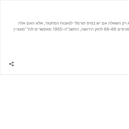
א רק השאלה אם יש בסיס פורמלי לטענות המתנגד, אלא האם אלה
עומדות ברף הראייתי והמהותי שנדרש כדי להצדיק סטייה מעקרון יסוד בדיני הירושה – כיבוד רצונו האחרון של המצווה. סעיפים 66–68 לחוק הירושה, התשכ”ה–1965 מאפשרים לכל “מעוניין