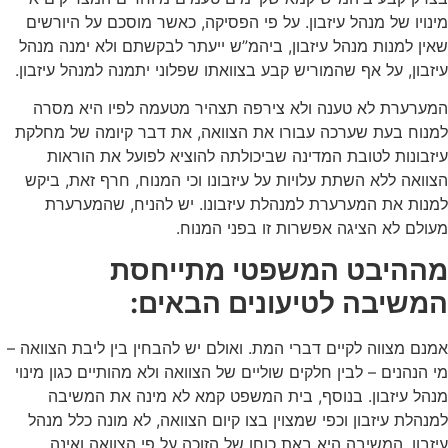
מינויו של מנהל עיזבון. על פי הפסיקה, כאשר מוסכם על היורשים
שאין למנות מנהל עיזבון, ביהמ”ש ייעתר לבקשתם ולא ימנה מנהל
עיזבון, על אף שהמוריש קבע בצוואתו שפלוני יתמנה למנהל עיזבון.
המערערת לא טענה ולא צירפה תצהיר מטעמה לפיו היא מסרה
למנוח בעת שערכה עבורו את הצוואה, את דבר קיומה של מחלקת
עיזבונות לטובת המדינה שביכולתה להוציא לפועל את הוראות
הצוואה ללא השתת עלויות על עיזבונו וכי המנוח, חרף זאת, ביקש
למנות את המערערת למנהלת עיזבונו. יש להניח, שהמערערת
מעולם לא הציגה אפשרות זו בפני המנוח.
מההיבט המשפטי מתייחסת
המשיבה לטיעונים הבאים:
אמנם מצווה לקיים דברי המת. ואולם יש להבחין בין ליבת הצוואה –
מי הנהנים – לבין חלקים שוליים של הצוואה ולא מהותיים כגון מינוי
מנהל עיזבון. בנוסף, בית המשפט קמא לא מינה את המשיבה
למנהלת עיזבון וכפי שמצוין בצו קיום הצוואה, לא מונה כלל מנהל
עיזבון. המשיבה היא באת כוחו של הזוכה על פי הצוואה ואינה