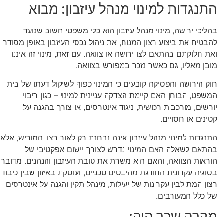
התנגדות למינוי מנהל עיזבון: מבוא
בהליכי ירושה, מינוי מנהל עיזבון הוא כלי משפטי חשוב שנועד
להבטיח את ביצוע רצון המנוח, את ניהול נכסי העיזבון באופן מסודר
ואת חלוקתם בהתאם לצו ירושה או צוואה. עם זאת, מינוי זה איננו
מובן מאליו, גם כאשר נזכר במפורש בצוואה.
חוק הירושה והפסיקה קובעים כי המינוי כפוף לשיקול דעתו של בית
המשפט, הבוחן האם קיימת הצדקה עניינית למינוי – כגון ריבוי
יורשים, מורכבות רכושית, ניגוד אינטרסים, או צורך בהגנה על
קטינים או חסויים.
התנגדות למינוי מנהל עיזבון אינה נבחנת רק לאור רצון המוריש, אלא
בהתאם לשאלה האם המינוי נדרש לצורך יישום אפקטיבי של
הוראות הצוואה, והאם הוא משרת את טובת העיזבון והנהנים. מדובר
בסוגיה עקרונית החורגת מהיבטים טכניים, ועוסקת באיזון שבין כיבוד
רצון המת לבין עקרונות של יעילות, מינהל תקין והגנה על אינטרסים
של כלל המעורבים.
מקרה שכך היה: