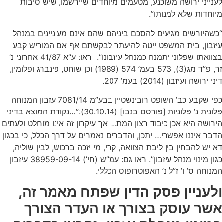
לענייני ירושה משוכנע, מטעמים מיוחדים שיירשמו, שיש סיבות
מיוחדות שלא למנותו”.
“כשהיורשים מגיעים להסכם ביניהם שהם אינם מעוניינים במנהל
עיזבון, בית המשפט ייטה להיעתר לבקשתם אף אם המוריש קבע
בצוואתו שפלוני יתמנה כמנהל עיזבונו”. ראו: ע”א 41/87 אהרוני נ’
זר, פ”ד מג(3), 573 בעמ’ 574 (1989) וכן שוחט, פינברג ופלומין,
דיני ירושה ועיזבון (2014) בעמ’ 207.
כפי שקבע כב’ השופט רובינשטיין בבע”מ 7081/14 עזבון המנוחה
פלונית נ’ פלוניות [פורסם בנבו] (30.10.14):”…נקודת המוצא בדיני
הירושה היא אכן כיבוד רצון המת… אך עיקרון זה אינו מוחלט ולעתים
הדבר איננו אפשרי… יתכן, והדברים נאמרים על דרך הכלל, כי בכגון
דא יש להבחין בין ליבת הצוואה, קרי, מי יזכה ברכוש, לבין שוליה,
כגון מינוי מנהל עיזבון”. ראו גם: עמ”ש (חי’) 38959-09-14 עיזבון
המנוחה ס’ ו’ ז”ל נ’ האפוטרופוס הכללי.
ולעניין פסק הדין שפתח מאמר זה,
אשר עוסק בצורך או העדר הצורך