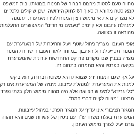
מהווה טעם לסטות מרצונו הברור של המנוח בצוואתו. בית המשפט
קמא סטה מהוראות סעיף 81 ל
חוק הירושה
שכן שיקולים כלכליים
לא מצדיקים את אי מימוש רצון המנוח לפיו המערערת תתמנה
למנהלת עיזבונו ולא קיימים “טעמים מיוחדים” המאפשרים התעלמות
מהוראה זו בצוואה.
אופי העיזבון מצריך ניהול שוטף ויעיל וההיכרות של המערערת עם
המנוח תסייע לניהול העיזבון, במיוחד לאור העובדה שדירת המנוח
מצויה בבניין שבו מקודם פרויקט התחדשות עירונית שהמערערת
בקיאה בפרטיו והיא מתמחה בתחום זה.
על אף שגם המנוח ידע שצוואתו היא פשוטה וברורה, הוא ביקש
למנות את המערערת למנהלת עיזבונו. מינויה של המערערת אינו רק
“כלי גרידא” למימוש הצוואה אלא היה מהווה מימוש חלק בלתי נפרד
מרצונו ו”מצווה לקיים דברי המת”.
המגזר הציבורי אינו עדיף על המגזר הפרטי בניהול עיזבונות.
המערערת בעלת משרד עו”ד עם ניסיון של עשרות שנים והיא תהווה
גורם יעיל לצורך מימוש העיזבון.