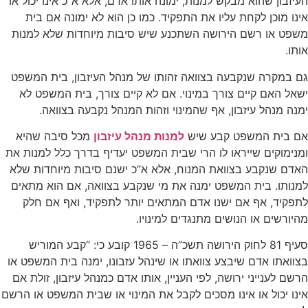
העיזבון שהוא מבקש למנות, ימונה אותו אדם, אלא א”כ אינו יכול או
אינו מוכן לקחת עליו את התפקיד. כמו כן הוא לא ימונה אם בית
משפט או רשם הירושה השתכנע שיש סיבות מיוחדות שלא למנות
אותו.
גם במקרה שנקבעה בצוואה זהותו של מנהל העיזבון, בית המשפט
ישאל האם קיים צורך במינוי. אם לא קיים צורך, בית המשפט לא
ימנה מנהל עיזבון, אף שהמינוי וזהות המנהל נקבעה בצוואה.
אם בית המשפט קבע שיש
למנות מנהל עיזבון
מכל סיבה שהיא
ומנימוקים שייראו לו הרי שבית המשפט יעדיף בדרך כלל למנות את
האדם שנקבע בצוואת המנוח, אלא א”כ ישנם סיבות מיוחדות שלא
למנותו. בית המשפט ימנה את מי שנקבע בצוואה, אם הוא מתאים
לתפקיד, אף אם ישנו אדם המתאים יותר לתפקיד, ואף אם חלק
מהיורשים או הנושים מתנגדים למינויו.
סעיף 81 לחוק הירושה תשכ”ה – 1965 קובע כי: “קבע המוריש
בצוואתו אדם שיבצע צוואתו או שינהל עזבונו, ימנה בית המשפט או
הרשם לענייני ירושה, לפי העניין, אותו אדם כמנהל עיזבון, זולת אם
אינו יכול או אינו מסכים לקבל את המינוי או שבית המשפט או הרשם