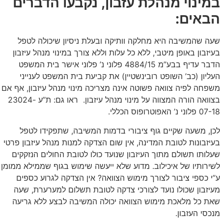
במינוי מנהלת עזבון, נקבעו הדברים
הבאים:
שעה שהמשיבה היא מחלקה וותיקה ובעלת ניסיון שיכולה לטפל
בעיזבון באופן מיטבי, ללא כל עלות וללא צורך במינוי מנהל עיזבון
הדבר עדיף בבע”מ 4884/15 פלוני נ’ פלוני אישר בית המשפט
העליון (כב’ השופט רובינשטיין) את קביעת בית המשפט לענייני
משפחה לפיה צוואה פשוטה אינה מצריכה מינוי מנהל עיזבון, אף אם
בצוואה הורה המצווה על מינוי מנהל עיזבון. ראו גם: ת”ע 23024-
07-18 פלוני נ’ האפוטרופוס הכללי.
לכן, משעה שקיים גוף ציבורי בדמות המשיבה, שתפקידו לטפל
בעיזבונות לטובת המדינה, אין שום הצדקה למנות מנהל עיזבון פרטי
שעלותו תשולם מתוך העיזבון שנועד כולו לטובת החולים הנזקקים
לשירותיו של איכילוב. מדוע שלא ייעשה שימוש בגוף שממילא ממומן
ע”י כספי ציבור לצורך מימוש הצוואה? אין הצדקה לגרוע כספים
מעיזבון שכולו נועד לצורכי צדקה לטובת תשלום למערערת, שעה
שאת כל מלאכת מימוש הצוואה יכולה המשיבה לבצע ללא גריעה
מנכסי העזבון.