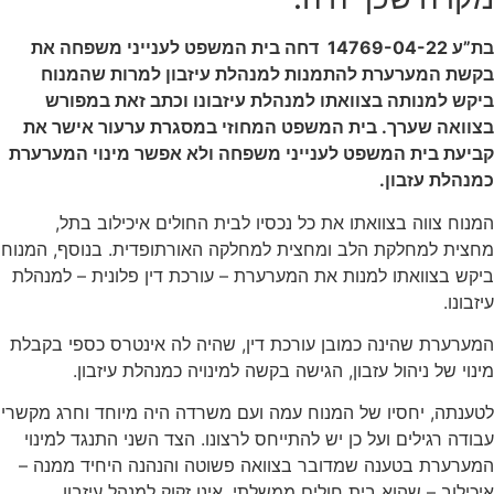
בת”ע 14769-04-22 דחה בית המשפט לענייני משפחה את
בקשת המערערת להתמנות למנהלת עיזבון למרות שהמנוח
ביקש למנותה בצוואתו למנהלת עיזבונו וכתב זאת במפורש
בצוואה שערך. בית המשפט המחוזי במסגרת ערעור אישר את
קביעת בית המשפט לענייני משפחה ולא אפשר מינוי המערערת
כמנהלת עזבון.
המנוח צווה בצוואתו את כל נכסיו לבית החולים איכילוב בתל,
מחצית למחלקת הלב ומחצית למחלקה האורתופדית. בנוסף, המנוח
ביקש בצוואתו למנות את המערערת – עורכת דין פלונית – למנהלת
עיזבונו.
המערערת שהינה כמובן עורכת דין, שהיה לה אינטרס כספי בקבלת
מינוי של ניהול עזבון, הגישה בקשה למינויה כמנהלת עיזבון.
לטענתה, יחסיו של המנוח עמה ועם משרדה היה מיוחד וחרג מקשרי
עבודה רגילים ועל כן יש להתייחס לרצונו. הצד השני התנגד למינוי
המערערת בטענה שמדובר בצוואה פשוטה והנהנה היחיד ממנה –
איכילוב – שהוא בית חולים ממשלתי, אינו זקוק למנהל עיזבון