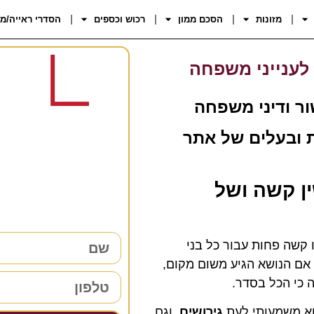
מזונות
הסכם ממון
רכוש וכספים
הסדרי ראייה/מ
לענייני משפחה
שור ודיני משפחה
ת ובעלים של אתר
רוצים 
38 שנות ניסיון כאן למענכם –
ין קשה ושל
השאירו פרטים ו
קשה פחות עבור כל בני
אם הנושא הגיע משום מקום,
ה כי הכל בסדר.
וא משמעותי לעת
גירושים
, וגם