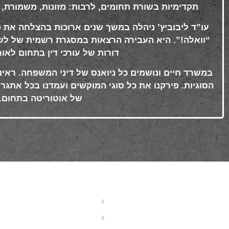
תקדימיות בשורת תחומים, לרבות: מזונות, משמורת, ידו
עו”ד ליבוביץ’ ניהלה במשך שנים ארוכות בהצלחה את פ
“וואלה!”. היא העבירה הרצאות במסגרת רשמית של לשכת
דורות של עורכי דין בתחום לאו
במשרד חיים ונושמים כל ניואנס של דיני המשפחה. ראינ
הסוגיות. פירקנו את כל סוגי המוקשים ועמדנו בכל אתג
של אוטוריטה בתחום
.
פרטי התקשרות
תפריט ניווט
עורך דין לענייני משפחה
072-3719952
Eleanor.leibolaw@gmai
עורך דין הסכם ממון
l.com