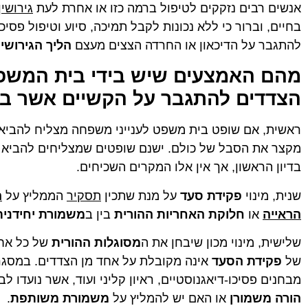
אנשים רבים נזקקים לטיפול ברמה כזו או אחרת לעת
גירושין
בחיים, וברור כי ללא נכונות לקבל תמיכה, סיוע וטיפול פסי
להתגבר על הדיכאון או החרדה הצצים מעצם
הליך הגירושין
מהם האמצעים שיש בידי בית המשפט 
הצדדים להתגבר על הקשיים אשר ב
ראשית, אם שופט בית משפט לענייני משפחה מצליח להביא
מקצר את הסבל של כולם. ישנם שופטים שמצליחים להביא 
בדיון הראשון, אך אין אלו המקרים השכיחים.
שנית, מינוי
פקידת סעד
על מנת שתכין
תסקיר
הממליץ על
ה
הראייה
או
חלוקת האחריות ההורית
בין ב
משמורת יחידנית
שלישית, מינוי מכון שיבחן את ה
מסוגלות ההורית
של כל אחד
של
פקידת הסעד
אינה מקובלת על אחד מן הצדדים. במסגרת
מבחנים פסיכו-דיאגנוסטיים, ראיון קליני ועוד, אשר נועדו לב
הורה משמורן
או האם יש להמליץ על
משמורת משותפת
.