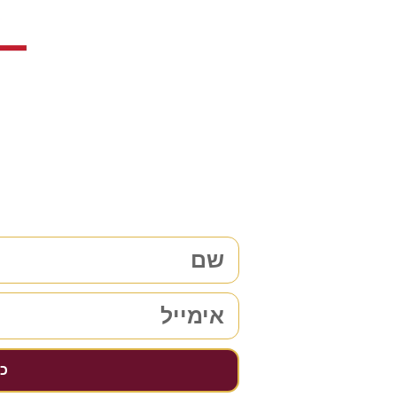
צריכים עו
38 שנות ניסיון בתחום לשירותכם. לתיאום פגישת ייעוץ ללא התחייבות
מלאו את 
כן