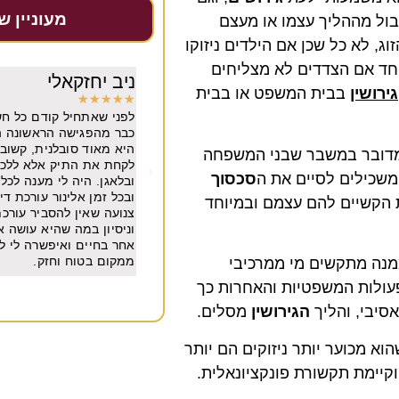
מעוניין ש
בול מההליך עצמו או מעצם
ג, לא כל שכן אם הילדים ניזוקו
חד אם הצדדים לא מצליחים
קאלי
יובל גולדברגר
גירושין
בבית המשפט או בבית
★
★
★
★
★
יל קודם כל חשוב לי לומר שאלינור בנאדם.
משרד מצוין. מקצועי מיו
שה הראשונה היה לי חיבור וכימיה איתה.
שנים
סובלנית, קשובה, נעימה, ישרה לא חיפשה
ם מדובר במשבר שבני המשפחה
תיק אלא ללכת בדרך היפה בלי משפטים
משכילים לסיים את ה
סכסוך
יה לי מענה לכל שאלה שרק רציתי בכל שעה
לינור עורכת דין מהשורה הראשונה. אבל
ת הקשיים להם עצמם ובמיוחד
ן להסביר עורכת דין מנוסה עם סופררר הבנה
ה שהיא עושה אלינור הביאה אותי למקום
 ואיפשרה לי להתחיל את החיים שלי מחדש
ח וחזק.
נה מתקשים מי ממרכיבי
עולות המשפטיות והאחרות כך
סיבי, והליך
הגירושין
מסלים.
וא מכוער יותר ניזוקים הם יותר
קיימת תקשורת פונקציונאלית.