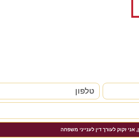
רך דין לענייני משפחה/גירושין?
הפרטים שלכם | נחזור אליכם בהקדם
, אני זקוק לעורך דין לענייני משפחה