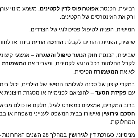
רביעית, הכנסת
אפוטרופוס לדין לקטינים
, משמע מינוי עורך
ורק את האינטרסים של הקטינים.
חמישית, הפניה לטיפול פסיכולוגי של הצדדים.
שישית, הפניית ההורים לקבלת
הדרכה הורית
ביחד או לחוד.
שביעית, הכנסת
חוק הנוער טיפול והשגחה
– אמצעי קיצונ
לקבל החלטות בכל הנוגע לקטינים, ומעביר את ה
משמורת
ב
לא את
המשמורת
הפיסית.
במקרי קיצון של סכנה לשלומם הנפשי של הילדים, יכול ב
עם
פקידת הסעד
– להוציאם לפנימייה או מסגרת חיצונית א
ברוב המקרים, אמצעים כמפורט לעיל, חלקם או כולם מביא
הסכם גירושין
ואישורו בבית המשפט לענייני משפחה או בבית
המחלוקות.
מניסיוני, כעורכת דין ל
גירושין
במהלך 28 השנים האחרו