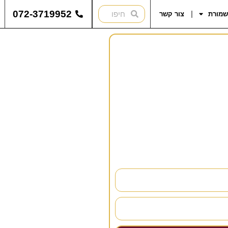
072-3719952
שמורת
צור קשר
להתייעץ?
נחזור אליכם בהקדם!