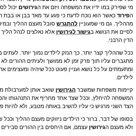
מי שפירק במו ידיו את המשפחה ויזם את ה
גירושים
יכול לס
ה
פירוד
כאשר הוא נוכח לדעת כי פגע עד מאד בבן או בבת הזו
מההליך. גם מי שמעוניין
להתגרש
סובל מעצם ההליך ובמיו
אביחי ש.
ניב יחז
לסיים את הנושא ב
גישור לגירושין
אלא נאלצים לנהל הליך
★
★
★
★
★
★
★
★
★
★
הדין הרבני.
עו"ד עם נשמה טובה. עזרה לי במספר עניינים מגוונים
לפני שאתח
במשך השנים בנאמנות, במסירות ובמקצועיות. חוץ
כבר מהפגי
מזה, היא מאוד חביבה, נגישה וחמודה.
היא מאוד 
ככל שההליך קצר יותר, כך הנזק לילדים נמוך יותר. לעתי
לקחת את ה
מתגברים עליו תוך פרק זמן לא ממושך ולעיתים ההורים לא 
ובלאגן. ה
ובכל זמן א
ומתעמתים על כל נושא ועניין פעוט ככל שיהיה ומעצימים א
צנועה שאי
לילדים.
וניסיון במ
אחר בחיים
ממקום בטו
קיימות משפחות שמשבר
הגירושין
שואב אותן למערבולת ממ
המשפחה להיחלץ, וככל שצד אחד מחריף את התנהגותו והפ
הצד השני מרגיש כי עליו להשיב באותה מטבע, ולא להיות פא
בסופו של דבר, ברור כי הילדים ניזוקים מעצם ההליך וככל שה
ולא מעצם ה
גירושין
עצמם, אם היחסים בין ההורים סבירים ו