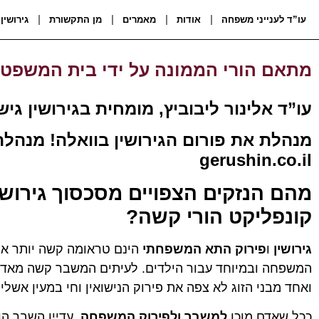
עו”ד לענייני משפחה
אודות
מאמרים
מן התקשורת
גירושין
מתאם הורי הממונה על ידי בית המשפט 
עו”ד אלינור ליבוביץ, מומחית בגירושין גי
מנהלת את פורום הגירושין בוואלה! מנהל
gerushin.co.il
מהם הנזקים הצפויים מסכסוך גירוש
קונפליקט הורי קשה?
גירושין
ו
פירוק התא המשפחתי
הינם טראומה קשה יותר או 
המשפחה ובמיוחד עבור הילדים. לעיתים המשבר קשה מאד 
ואחד מבני הזוג לא צפה את פירוק הנישואין וחי במעין אשלי
ככל שאדם מוכן
למשבר ולפירוק המשפחה,
עדיין השבר ה