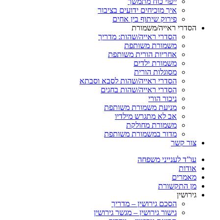
ייפוי כוח מתמשך
איך מוכיחים ידועים בציבור
פירוק שיתוף בין אחים
הסדרי ראייה/משמורת
הסדרי ראייה/שהות: מדריך
משמורת משותפת
אחריות הורית משותפת
משמורת ילדים
מסוגלות הורית
הסדרי ראייה/שהות לסבא וסבתא
הסדרי ראייה/שהות בחגים
ניכור הורי
מניעת משמורת משותפת
אב לא מתגרש מילדיו
משמורת מחולקת
מדור במשמורת משותפת
צור קשר
עו”ד לענייני משפחה
אודות
מאמרים
מן התקשורת
גירושין
הסכם גירושין – מדריך
גישור גירושין – מגשר גירושין