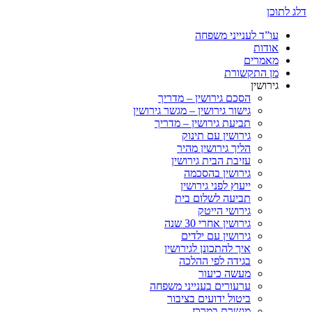
דלג לתוכן
עו”ד לענייני משפחה
אודות
מאמרים
מן התקשורת
גירושין
הסכם גירושין – מדריך
גישור גירושין – מגשר גירושין
תביעת גירושין – מדריך
גירושין עם תינוק
הליך גירושין מהיר
עזיבת הבית גירושין
גירושין בהסכמה
ייעוץ לפני גירושין
תביעה לשלום בית
גירושי הייטק
גירושין אחרי 30 שנה
גירושין עם ילדים
איך להתכונן לגירושין
בגידה לפי ההלכה
מעשה כיעור
ערעורים בענייני משפחה
ביטול ידועים בציבור
מגשרת במרכז