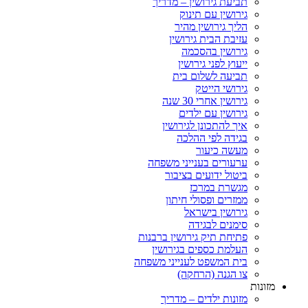
תביעת גירושין – מדריך
גירושין עם תינוק
הליך גירושין מהיר
עזיבת הבית גירושין
גירושין בהסכמה
ייעוץ לפני גירושין
תביעה לשלום בית
גירושי הייטק
גירושין אחרי 30 שנה
גירושין עם ילדים
איך להתכונן לגירושין
בגידה לפי ההלכה
מעשה כיעור
ערעורים בענייני משפחה
ביטול ידועים בציבור
מגשרת במרכז
ממזרים ופסולי חיתון
גירושין בישראל
סימנים לבגידה
פתיחת תיק גירושין ברבנות
העלמת כספים בגירושין
בית המשפט לענייני משפחה
צו הגנה (הרחקה)
מזונות
מזונות ילדים – מדריך