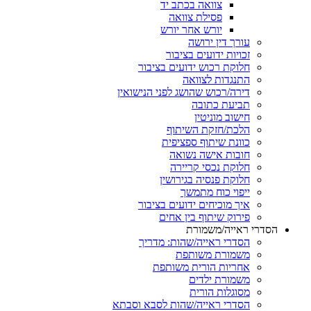
צוואה בכתב יד
פסילת צוואה
יורש אחר יורש
עורך דין ירושה
זכויות ידועים בציבור
חלוקת רכוש ידועים בציבור
התנגדות לצוואה
דירה/רכוש שהושג לפני הנישואין
תביעת כתובה
חישוב מוניטין
הלכת/חזקת השיתוף
כוונת שיתוף ספציפית
חובות אישה נשואה
חלוקת נכסי קריירה
חלוקת פנסיה בגירושין
ייפוי כוח מתמשך
איך מוכיחים ידועים בציבור
פירוק שיתוף בין אחים
הסדרי ראייה/משמורת
הסדרי ראייה/שהות: מדריך
משמורת משותפת
אחריות הורית משותפת
משמורת ילדים
מסוגלות הורית
הסדרי ראייה/שהות לסבא וסבתא