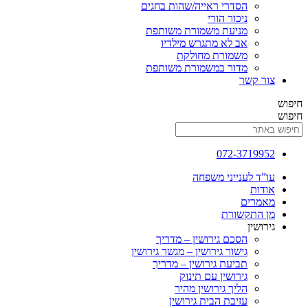
הסדרי ראייה/שהות בחגים
ניכור הורי
מניעת משמורת משותפת
אב לא מתגרש מילדיו
משמורת מחולקת
מדור במשמורת משותפת
צור קשר
חיפוש
חיפוש
072-3719952
עו”ד לענייני משפחה
אודות
מאמרים
מן התקשורת
גירושין
הסכם גירושין – מדריך
גישור גירושין – מגשר גירושין
תביעת גירושין – מדריך
גירושין עם תינוק
הליך גירושין מהיר
עזיבת הבית גירושין