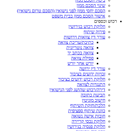
ביטול הסכם ממון
שינוי הסכם ממון
הסכם יחסי ממון לפני נישואין (הסכם טרום נישואין)
אישור הסכם ממון בבית משפט
רכוש וכספים
חלוקת רכוש בגירושין
פירוק שיתוף
עורך דין צוואות וירושות
כתיבת/עריכת צוואה
צוואה נוטריונית
צוואה בכתב יד
פסילת צוואה
יורש אחר יורש
עורך דין ירושה
זכויות ידועים בציבור
חלוקת רכוש ידועים בציבור
התנגדות לצוואה
דירה/רכוש שהושג לפני הנישואין
תביעת כתובה
חישוב מוניטין
הלכת/חזקת השיתוף
כוונת שיתוף ספציפית
חובות אישה נשואה
חלוקת נכסי קריירה
חלוקת פנסיה בגירושין