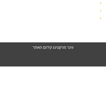
גירושין עם ילדים
זכויות האישה בגירושין
עורך דין ידועים בציבור
הצהרת נגישות
מדיניות פרטיות
ווינר מרקטינג
קידום האתר