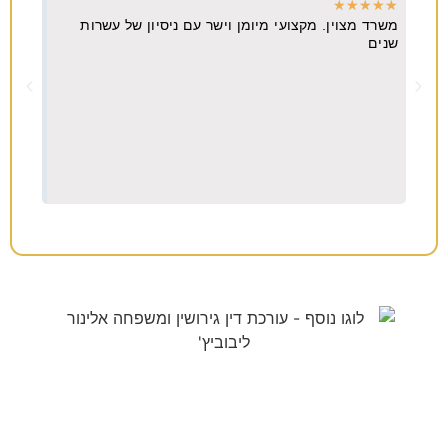
★
★
★
★
★
★
★
משרד מצוין. מקצועי מיומן וישר עם ניסיון של עשרות
מקצו
יא
שנים
ה
וח
צריכים עורך דין לענייני
משפחה/גירושין?