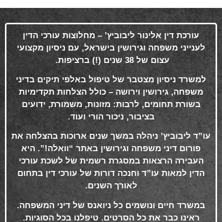
עורכת דין אלינור ליבוביץ’ – מחלוצות עורכי הדין
לענייני משפחה וגירושין בישראל, עם ניסיון מקצועי
עצום של 38 שנים (!) ברציפות
.
למשרד ניסיון מצטבר של טיפול באלפי תיקים בדיני
משפחה, גירושין וירושה – כולל הצלחות תקדימיות
בשורת תחומים, לרבות: מזונות, משמורת, ידועים
בציבור, ניכור הורי ועוד
.
עו”ד ליבוביץ’ ניהלה במשך שנים ארוכות בהצלחה את
פורום דיני משפחה וגירושין באתר “וואלה!”. היא
העבירה הרצאות במסגרת רשמית של לשכת עורכי
הדין למאות עו”ד וחנכה דורות של עורכי דין בתחום
לאורך השנים
.
במשרד חיים ונושמים כל ניואנס של דיני המשפחה.
ראינו כבר את כל הסרטים. טיפלנו בכל הסוגיות.