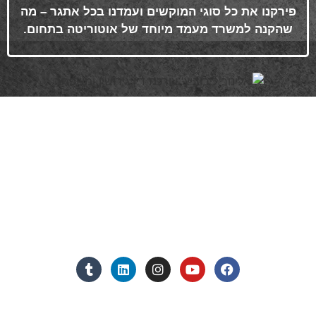
פירקנו את כל סוגי המוקשים ועמדנו בכל אתגר – מה
שהקנה למשרד מעמד מיוחד של אוטוריטה בתחום
.
פרטי התקשרות
072-3719952
Eleanor.leibolaw@gmail.com
מנחם בגין 11, מגדל רוגובין-תדהר (קומה 16), רמת גן
מצאו אותנו ברשתות החברתיות:
אנחנו כאן למענכם - צרו קשר