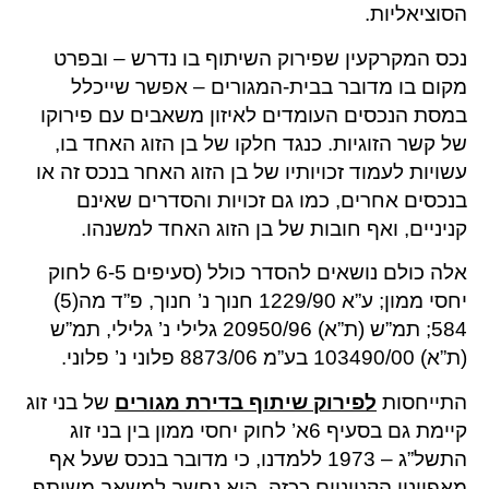
הסוציאליות.
נכס המקרקעין שפירוק השיתוף בו נדרש – ובפרט
מקום בו מדובר בבית-המגורים – אפשר שייכלל
במסת הנכסים העומדים לאיזון משאבים עם פירוקו
של קשר הזוגיות. כנגד חלקו של בן הזוג האחד בו,
עשויות לעמוד זכויותיו של בן הזוג האחר בנכס זה או
בנכסים אחרים, כמו גם זכויות והסדרים שאינם
קניניים, ואף חובות של בן הזוג האחד למשנהו.
אלה כולם נושאים להסדר כולל (סעיפים 6-5 לחוק
יחסי ממון; ע”א 1229/90 חנוך נ’ חנוך, פ”ד מה(5)
584; תמ”ש (ת”א) 20950/96 גלילי נ’ גלילי, תמ”ש
(ת”א) 103490/00 בע”מ 8873/06 פלוני נ’ פלוני.
התייחסות
לפירוק שיתוף בדירת מגורים
של בני זוג
קיימת גם בסעיף 6א’ לחוק יחסי ממון בין בני זוג
התשל”ג – 1973 ללמדנו, כי מדובר בנכס שעל אף
מאפייניו הקנייניים ככזה, הוא נחשב למשאב משותף