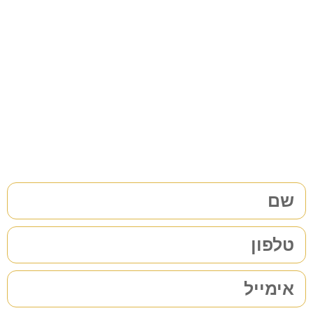
צריכים עורך דין לענייני
משפחה/גירושין?
38 שנות ניסיון בתחום לשירותכם. לתיאום פגישת ייעוץ ללא
התחייבות
מלאו את הפרטים שלכם | נחזור אליכם בהקדם