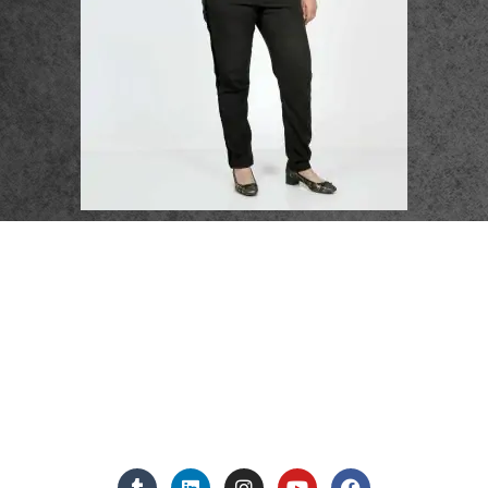
פרטי התקשרות
072-3719952
Eleanor.leibolaw@gmail.com
מנחם בגין 11, מגדל רוגובין-תדהר (קומה 16), רמת גן
מצאו אותנו ברשתות החברתיות: