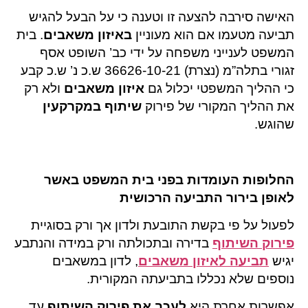
האישה סירבה להצעה זו וטענה כי על הבעל להגיש
תביעה מטעמו אם הוא מעוניין
באיזון משאבים
. בית
המשפט לענייני משפחה על ידי כב’ השופט אסף
זגורי בתלה”מ (נצרת) 36626-10-21 ש.כ נ’ ש.כ קבע
כי ההליך המשפטי יכלול גם
איזון משאבים
ולא רק
את ההליך המקורי של פירוק
שיתוף במקרקעין
שהוגש.
החלופות העומדות בפני בית המשפט באשר
לאופן בירור התביעה הרכושית
לפעול על פי בקשת התובעת ולדון אך ורק בסוגיית
פירוק השיתוף
בדירה ובתכולתה ורק במידה והנתבע
יגיש
תביעה לאיזון משאבים
, לדון במשאבים
נוספים שלא נכללו בתביעתה המקורית.
אפשרות אחרת היא
לעכב את פירוק השיתוף
עד