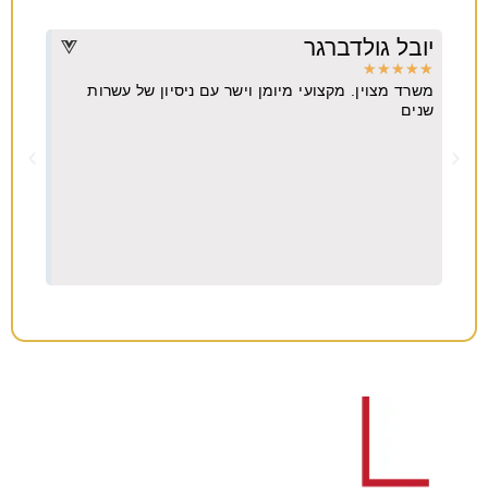
יובל גולדברגר
דרו
★
★
★
★
★
★
★
משרד מצוין. מקצועי מיומן וישר עם ניסיון של עשרות
מקצו
יא
שנים
ה
וח