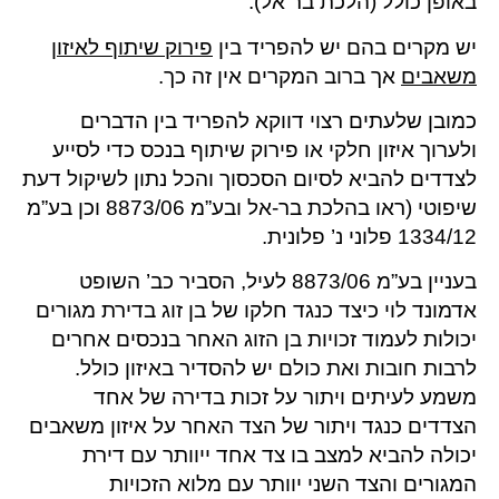
באופן כולל (הלכת בר אל).
יש מקרים בהם יש להפריד בין
פירוק שיתוף לאיזון
משאבים
אך ברוב המקרים אין זה כך.
כמובן שלעתים רצוי דווקא להפריד בין הדברים
ולערוך איזון חלקי או פירוק שיתוף בנכס כדי לסייע
לצדדים להביא לסיום הסכסוך והכל נתון לשיקול דעת
שיפוטי (ראו בהלכת בר-אל ובע”מ 8873/06 וכן בע”מ
1334/12 פלוני נ’ פלונית.
בעניין בע”מ 8873/06 לעיל, הסביר כב’ השופט
אדמונד לוי כיצד כנגד חלקו של בן זוג בדירת מגורים
יכולות לעמוד זכויות בן הזוג האחר בנכסים אחרים
לרבות חובות ואת כולם יש להסדיר באיזון כולל.
משמע לעיתים ויתור על זכות בדירה של אחד
הצדדים כנגד ויתור של הצד האחר על איזון משאבים
יכולה להביא למצב בו צד אחד ייוותר עם דירת
המגורים והצד השני יוותר עם מלוא הזכויות