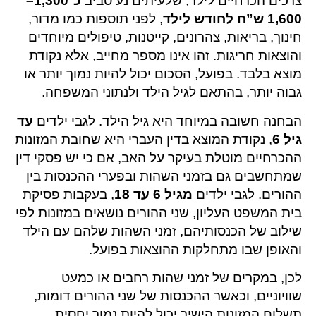
צרכים הכרחיים לילד, שלעיתים נע סביב
כ־1,300–
1,600 ש”ח לחודש לילד
, לפני תוספות כמו מדור,
חינוך, בריאות, צהרונים, קייטנות, טיפולים מיוחדים
והוצאות חריגות. זהו אינו מספר מחייב, אלא נקודת
מוצא בלבד. בפועל, הסכום יכול להיות נמוך יותר או
גבוה יותר, בהתאם לגיל הילד ולנתוני המשפחה.
הבחנה חשובה במיוחד היא גיל הילד. לגבי ילדים
עד
גיל 6
, נקודת המוצא בדין העברי היא שחובת המזונות
ההכרחיים מוטלת בעיקר על האב, אם כי יש פסקי דין
שמתחשבים גם בזמני השהות ובפערי ההכנסות בין
ההורים. לגבי ילדים
מגיל 6 עד 18
, בעקבות פסיקת
בית המשפט העליון, שני ההורים נושאים במזונות לפי
שילוב של הכנסותיהם, זמני השהות שלהם עם הילד
והאופן שבו מתחלקות ההוצאות בפועל.
לכן, במקרים של זמני שהות רחבים או כמעט
שוויוניים, וכאשר ההכנסות של שני ההורים דומות,
תשלום המזונות הישיר יכול להיות נמוך יחסית,