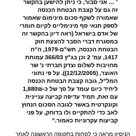
”
…
אני סבור, כי ניתן להישען בהקשר
זה גם על קצבת הבטחת הכנסה
שאמורה לשקף סכום מינימום שאמור
לספק תנאי סף מינימליים לקיום חומרי
של אדם בישראל (ראה דיון בהקשר זה
במסגרת דברי הסבר להצעת
חוק
הבטחת הכנסה
,
תש”ם-1979, ה”ח
1417, עמ’ 2 וכן
בג”ץ 366/03
עמותת
מחויבות לשלום וצדק חברתי נ’ שר
האוצר, (12/12/2005)).
על פי נתוני
המל”ל, גובה קצבת הבטחת הכנסה
ליחיד כיום עומד על סך של כ-1,880₪
עם זאת, תמיד עדיפה קביעה עניינית
וקונקרטית באשר לגובה הסכום הנחוץ
לאב כדי להתקיים ולו בדוחק, על פני
קביעות עקרוניות כאמור.”
הניסיון מראה כי לפחות בתקופה הראשונה לאחר