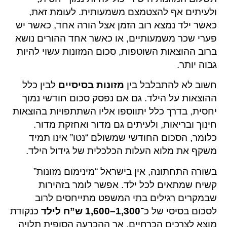
ולעיתים אף להצטמצם משמעותית. לעומת זאת,
כאשר ילד נמצא רוב הזמן אצל הורה אחד, כאשר יש
פערי שכר משמעותיים, או כאשר אחד ההורים נושא
ברוב ההוצאות השוטפות, סכום המזונות עשוי להיות
גבוה יותר.
חשוב לא להתבלבל בין
מזונות בסיסיים
לבין כלל
ההוצאות על הילד. גם אם נפסק סכום חודשי נמוך
יחסית, בדרך כלל יתווספו אליו השתתפויות בהוצאות
חינוך ובריאות, ולעיתים גם מדור ואחזקת מדור.
כלומר, הסכום החודשי שמשולם “נטו” אינו תמיד
משקף את מלוא העלות הכלכלית של גידול הילד.
בשורה התחתונה, אין בישראל “מינימום מזונות”
קשיח שמתאים לכל ילד. אפשר לומר בזהירות
שבמקרים רגילים בתי המשפט מתייחסים לרוב
לסכום בסיסי של כ־
1,300–1,600 ש”ח לילד
כנקודת
מוצא לצרכים הכרחיים, אך ההכרעה הסופית תלויה