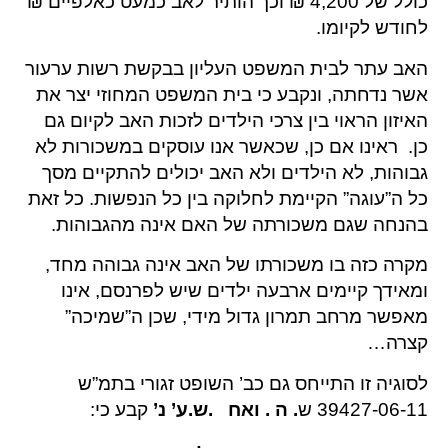
כולל של 4,200 ₪ וכך הותיר לאב כמעט כאלפיים ₪
לחודש לקיומו.
האב עתר לבית המשפט העליון בבקשת רשות ערעור
אשר נדחתה, ונקבע כי בית המשפט המחוזי יצר את
האיזון הראוי בין צרכי הילדים לזכות האב לקיום גם
כן. ראינו אם כן, שכאשר אנו עוסקים במשכורות לא
גבוהות, לא הילדים ולא האב יכולים להתקיים מסך
כל ה”עוגה” הקיימת לחלוקה בין כל הנפשות. כל זאת
בהנחה שגם משכורתה של האם אינה מהגבוהות.
מקרה כזה בו משכורתו של האב אינה גבוהה מחד,
ומאידך קיימים ארבעה ילדים שיש לפרנסם, אינו
מאפשר מרחב תמרון גדול מידי, שכן ה”שמיכה”
קצרה…
לסוגיה זו התייחס גם כב’ השופט זגורי בתמ”ש
39427-06-11 ש
.
ה . ואח .ש.ע’ נ’
קבע כי: