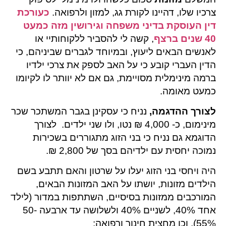
צרכיו שלו, דהיינו לקורת גג, למזון ולרפואה.
כעורכת
דין העוסקת בדיני משפחה וגירושין מזה כמעט
40 שנים ברצף
, קשה לי להסביר ללקוחותיי או
לאנשים הבאים ליעוץ, ובמיוחד לגברים שביניהם, כי
הדין העברי קובע כי על האב לספק את צרכי ילדיו
ברמה מינימלית מסויימת, גם אם לא יוותר לו לקיומו
כמעט מאומה.
לצורך ההדגמה,
נניח כי עסקינן בגבר המשתכר שכר
מינימום, כ- 4,000 ₪ נטו, ולו שני ילדים. לצורך
הדוגמא גם נניח כי בני הזוג מתגוררים בשכירות
נמוכה יחסית עם ילדיהם בסך של 2,800 ₪.
היה ויחסי בני הזוג יעלו על שרטון והאם תתבע בשם
הילדים מזונות, יושתו על האב המזונות הבאים,
המורכבים ממזונות בסיסיים, השתתפות במדור (לילד
אחד 40%, לשניים 40% ולשלושה עד ארבעה 50-
55%), וכן מחצית חינוך ורפואה: