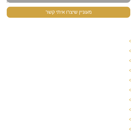
מעוניין שיצרו איתי קשר
תפריט ניווט
עורך דין לענייני משפחה
עורך דין הסכם ממון
אחריות הורית משותפת
חלוקת רכוש בגירושין
פירוק שיתוף
הסכם ממון
הסכם גירושין
מזונות אישה
עו"ד משמורת משותפת
הסדרי שהות/הסדרי ראייה