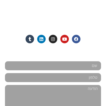
Eleanor.leibolaw@gmail.com
מנחם בגין 11, מגדל רוגובין-תדהר (קומה 16), רמת גן
מצאו אותנו ברשתות החברתיות:
אנחנו כאן למענכם - צרו קשר