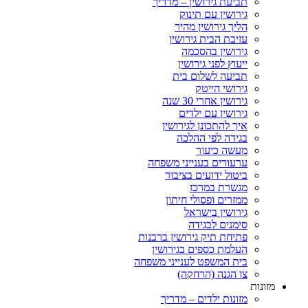
תביעת גירושין – מדריך
גירושין עם תינוק
הליך גירושין מהיר
עזיבת הבית גירושין
גירושין בהסכמה
ייעוץ לפני גירושין
תביעה לשלום בית
גירושי הייטק
גירושין אחרי 30 שנה
גירושין עם ילדים
איך להתכונן לגירושין
בגידה לפי ההלכה
מעשה כיעור
ערעורים בענייני משפחה
ביטול ידועים בציבור
מגשרת במרכז
ממזרים ופסולי חיתון
גירושין בישראל
סימנים לבגידה
פתיחת תיק גירושין ברבנות
העלמת כספים בגירושין
בית המשפט לענייני משפחה
צו הגנה (הרחקה)
מזונות
מזונות ילדים – מדריך