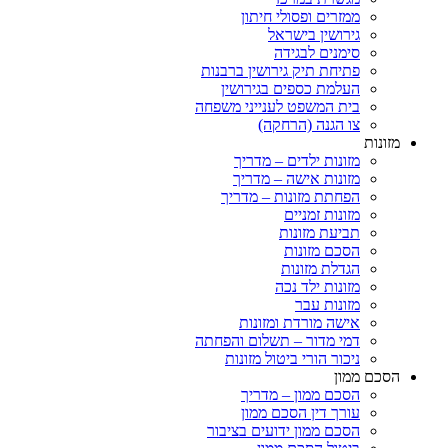
ממזרים ופסולי חיתון
גירושין בישראל
סימנים לבגידה
פתיחת תיק גירושין ברבנות
העלמת כספים בגירושין
בית המשפט לענייני משפחה
צו הגנה (הרחקה)
מזונות
מזונות ילדים – מדריך
מזונות אישה – מדריך
הפחתת מזונות – מדריך
מזונות זמניים
תביעת מזונות
הסכם מזונות
הגדלת מזונות
מזונות ילד נכה
מזונות עבר
אישה מורדת ומזונות
דמי מדור – תשלום והפחתה
ניכור הורי ביטול מזונות
הסכם ממון
הסכם ממון – מדריך
עורך דין הסכם ממון
הסכם ממון ידועים בציבור