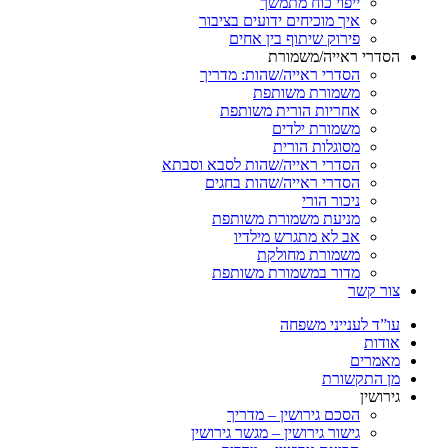
ייפוי כוח מתמשך
איך מוכיחים ידועים בציבור
פירוק שיתוף בין אחים
הסדרי ראייה/משמורת
הסדרי ראייה/שהות: מדריך
משמורת משותפת
אחריות הורית משותפת
משמורת ילדים
מסוגלות הורית
הסדרי ראייה/שהות לסבא וסבתא
הסדרי ראייה/שהות בחגים
ניכור הורי
מניעת משמורת משותפת
אב לא מתגרש מילדיו
משמורת מחולקת
מדור במשמורת משותפת
צור קשר
עו”ד לענייני משפחה
אודות
מאמרים
מן התקשורת
גירושין
הסכם גירושין – מדריך
גישור גירושין – מגשר גירושין