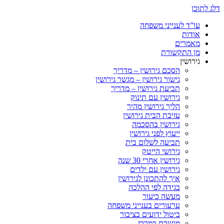
דלג לתוכן
עו”ד לענייני משפחה
אודות
מאמרים
מן התקשורת
גירושין
הסכם גירושין – מדריך
גישור גירושין – מגשר גירושין
תביעת גירושין – מדריך
גירושין עם תינוק
הליך גירושין מהיר
עזיבת הבית גירושין
גירושין בהסכמה
ייעוץ לפני גירושין
תביעה לשלום בית
גירושי הייטק
גירושין אחרי 30 שנה
גירושין עם ילדים
איך להתכונן לגירושין
בגידה לפי ההלכה
מעשה כיעור
ערעורים בענייני משפחה
ביטול ידועים בציבור
מגשרת במרכז