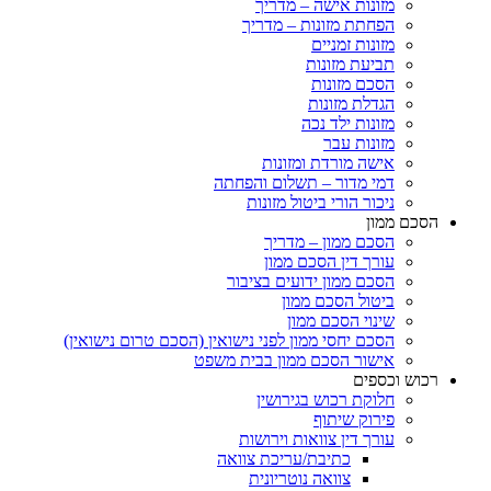
מזונות אישה – מדריך
הפחתת מזונות – מדריך
מזונות זמניים
תביעת מזונות
הסכם מזונות
הגדלת מזונות
מזונות ילד נכה
מזונות עבר
אישה מורדת ומזונות
דמי מדור – תשלום והפחתה
ניכור הורי ביטול מזונות
הסכם ממון
הסכם ממון – מדריך
עורך דין הסכם ממון
הסכם ממון ידועים בציבור
ביטול הסכם ממון
שינוי הסכם ממון
הסכם יחסי ממון לפני נישואין (הסכם טרום נישואין)
אישור הסכם ממון בבית משפט
רכוש וכספים
חלוקת רכוש בגירושין
פירוק שיתוף
עורך דין צוואות וירושות
כתיבת/עריכת צוואה
צוואה נוטריונית