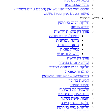
ביטול הסכם ממון
שינוי הסכם ממון
הסכם יחסי ממון לפני נישואין (הסכם טרום נישואין)
אישור הסכם ממון בבית משפט
רכוש וכספים
חלוקת רכוש בגירושין
פירוק שיתוף
עורך דין צוואות וירושות
כתיבת/עריכת צוואה
צוואה נוטריונית
צוואה בכתב יד
פסילת צוואה
יורש אחר יורש
עורך דין ירושה
זכויות ידועים בציבור
חלוקת רכוש ידועים בציבור
התנגדות לצוואה
דירה/רכוש שהושג לפני הנישואין
תביעת כתובה
חישוב מוניטין
הלכת/חזקת השיתוף
כוונת שיתוף ספציפית
חובות אישה נשואה
חלוקת נכסי קריירה
חלוקת פנסיה בגירושין