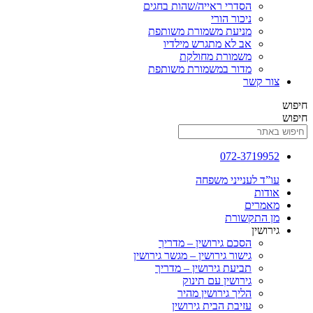
הסדרי ראייה/שהות בחגים
ניכור הורי
מניעת משמורת משותפת
אב לא מתגרש מילדיו
משמורת מחולקת
מדור במשמורת משותפת
צור קשר
חיפוש
חיפוש
072-3719952
עו”ד לענייני משפחה
אודות
מאמרים
מן התקשורת
גירושין
הסכם גירושין – מדריך
גישור גירושין – מגשר גירושין
תביעת גירושין – מדריך
גירושין עם תינוק
הליך גירושין מהיר
עזיבת הבית גירושין