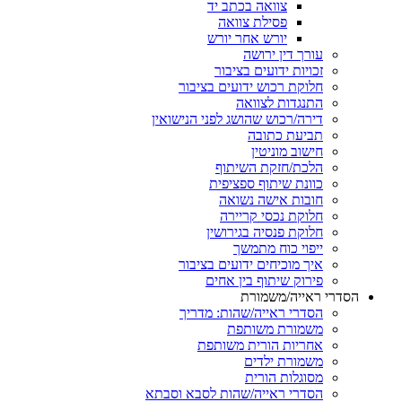
צוואה בכתב יד
פסילת צוואה
יורש אחר יורש
עורך דין ירושה
זכויות ידועים בציבור
חלוקת רכוש ידועים בציבור
התנגדות לצוואה
דירה/רכוש שהושג לפני הנישואין
תביעת כתובה
חישוב מוניטין
הלכת/חזקת השיתוף
כוונת שיתוף ספציפית
חובות אישה נשואה
חלוקת נכסי קריירה
חלוקת פנסיה בגירושין
ייפוי כוח מתמשך
איך מוכיחים ידועים בציבור
פירוק שיתוף בין אחים
הסדרי ראייה/משמורת
הסדרי ראייה/שהות: מדריך
משמורת משותפת
אחריות הורית משותפת
משמורת ילדים
מסוגלות הורית
הסדרי ראייה/שהות לסבא וסבתא