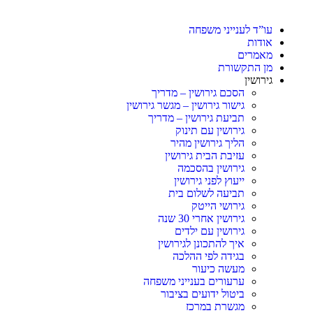
עו”ד לענייני משפחה
אודות
מאמרים
מן התקשורת
גירושין
הסכם גירושין – מדריך
גישור גירושין – מגשר גירושין
תביעת גירושין – מדריך
גירושין עם תינוק
הליך גירושין מהיר
עזיבת הבית גירושין
גירושין בהסכמה
ייעוץ לפני גירושין
תביעה לשלום בית
גירושי הייטק
גירושין אחרי 30 שנה
גירושין עם ילדים
איך להתכונן לגירושין
בגידה לפי ההלכה
מעשה כיעור
ערעורים בענייני משפחה
ביטול ידועים בציבור
מגשרת במרכז