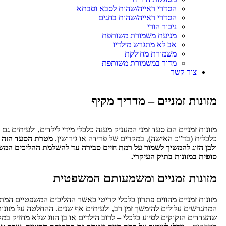
הסדרי ראייה/שהות לסבא וסבתא
הסדרי ראייה/שהות בחגים
ניכור הורי
מניעת משמורת משותפת
אב לא מתגרש מילדיו
משמורת מחולקת
מדור במשמורת משותפת
צור קשר
מזונות זמניים – מדריך מקיף
מזונות זמניים הם סעד זמני המעניק מענה כלכלי מידי לילדים, ולעיתים גם 
כלכלית (בד”כ האישה), במקרים של פרידה או גירושין.
מטרת הסעד הזה ה
ולבן הזוג להמשיך לשמור על רמת חיים סבירה עד להשלמת ההליכים המ
סופית במזונות בתיק העיקרי.
מזונות זמניים ומשמעותם המשפטית
מזונות זמניים מהווים פתרון כלכלי קריטי כאשר ההליכים המשפטיים המתנהל
המתגרשים עלולים להימשך זמן רב, ולעיתים אף שנים. ההחלטה על מזונות
שהצדדים הזקוקים לסיוע כלכלי – לרוב הילדים או בן הזוג שלא מחזיק במ