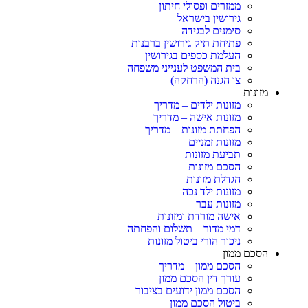
ממזרים ופסולי חיתון
גירושין בישראל
סימנים לבגידה
פתיחת תיק גירושין ברבנות
העלמת כספים בגירושין
בית המשפט לענייני משפחה
צו הגנה (הרחקה)
מזונות
מזונות ילדים – מדריך
מזונות אישה – מדריך
הפחתת מזונות – מדריך
מזונות זמניים
תביעת מזונות
הסכם מזונות
הגדלת מזונות
מזונות ילד נכה
מזונות עבר
אישה מורדת ומזונות
דמי מדור – תשלום והפחתה
ניכור הורי ביטול מזונות
הסכם ממון
הסכם ממון – מדריך
עורך דין הסכם ממון
הסכם ממון ידועים בציבור
ביטול הסכם ממון