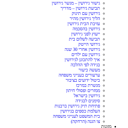
גישור גירושין – מגשר גירושין
תביעת גירושין – מדריך
גירושין עם תינוק
הליך גירושין מהיר
עזיבת הבית גירושין
גירושין בהסכמה
ייעוץ לפני גירושין
תביעה לשלום בית
גירושי הייטק
גירושין אחרי 30 שנה
גירושין עם ילדים
איך להתכונן לגירושין
בגידה לפי ההלכה
מעשה כיעור
ערעורים בענייני משפחה
ביטול ידועים בציבור
מגשרת במרכז
ממזרים ופסולי חיתון
גירושין בישראל
סימנים לבגידה
פתיחת תיק גירושין ברבנות
העלמת כספים בגירושין
בית המשפט לענייני משפחה
צו הגנה (הרחקה)
מזונות