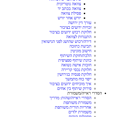
צוואה נוטריונית
צוואה בכתב יד
פסילת צוואה
יורש אחר יורש
עורך דין ירושה
זכויות ידועים בציבור
חלוקת רכוש ידועים בציבור
התנגדות לצוואה
דירה/רכוש שהושג לפני הנישואין
תביעת כתובה
חישוב מוניטין
הלכת/חזקת השיתוף
כוונת שיתוף ספציפית
חובות אישה נשואה
חלוקת נכסי קריירה
חלוקת פנסיה בגירושין
ייפוי כוח מתמשך
איך מוכיחים ידועים בציבור
פירוק שיתוף בין אחים
הסדרי ראייה/משמורת
הסדרי ראייה/שהות: מדריך
משמורת משותפת
אחריות הורית משותפת
משמורת ילדים
מסוגלות הורית