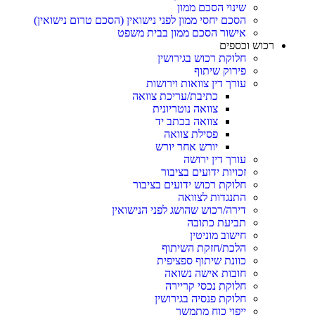
שינוי הסכם ממון
הסכם יחסי ממון לפני נישואין (הסכם טרום נישואין)
אישור הסכם ממון בבית משפט
רכוש וכספים
חלוקת רכוש בגירושין
פירוק שיתוף
עורך דין צוואות וירושות
כתיבת/עריכת צוואה
צוואה נוטריונית
צוואה בכתב יד
פסילת צוואה
יורש אחר יורש
עורך דין ירושה
זכויות ידועים בציבור
חלוקת רכוש ידועים בציבור
התנגדות לצוואה
דירה/רכוש שהושג לפני הנישואין
תביעת כתובה
חישוב מוניטין
הלכת/חזקת השיתוף
כוונת שיתוף ספציפית
חובות אישה נשואה
חלוקת נכסי קריירה
חלוקת פנסיה בגירושין
ייפוי כוח מתמשך