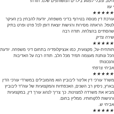
היטב ומבלי לפגוע בילדים המשותפים שלנו. תודה!
י עוז
★
★
★
★
★
עורכת דין מנוסה בטירוף בדיני משפחה, יודעת להבחין בין העיקר
לטפל. הראתה מסירות ורגישות יוצאת דופן לכל פרט ופרט בתיק
שהסתיים בהצלחה. תודה רבה
שירה צדיק
★
★
★
★
★
תותחית-על, מקצועית, כמו אנציקלופדיה בתחום דיני משפחה. יודעת
הכל ונותנת מעצמה תמיד מכל הלב. תודה רבה על האדיבות
והנכונות!
אביחי צרפתי
★
★
★
★
★
משרד עורכי דין אלינור ליבוביץ הוא מהמובילים במשרדי עורכי הדין
בארץ, ניסיון רב השנים, האכפתיות והמקצועיות של עוה"ד ליבוביץ
מביא את משרדה למצוינות. כך צריך לנהוג עורך דין, במקצועיות
ורגישות ללקוחותיו. ממליץ בחום.
אביחי ש.
★
★
★
★
★