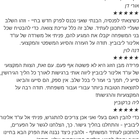
אורי דן
★
★
★
★
★
כשיצאתי לפנסיה, הבנתי שאני נכנס לפרק חדש בחיי - וזהו השלב
שעליי להתכונן לעתיד. שלב זה כלל עריכת צוואה. כדי להבטיח שכל
בני המשפחה יקבלו את המגיע להם, פניתי אל משרדה של עו"ד
אלינור ליבוביץ. תודה על העזרה והסיוע המשפטי והמקצועי.
דנה לוין
★
★
★
★
★
פרידה מבן הזוג היא לא פשוטה אף פעם. עם זאת, הצוות המקצועי
של עו"ד אלינור ליבוביץ ליווה אותי ברגישות לאורך כל הליך הגירושין,
סייע לי, תמך בי ועזר לי בכל שלב. אין ספק, הם סייעו והביאו
לתוצאות הטובות ביותר עבורי ועבור משפחתי. תודה רבה על
המקצועיות והרגישות!
ליה ברקוביץ
★
★
★
★
★
כדי להבין האם בעלי ואני אכן צריכים להתגרש, פניתי אל עו"ד אלינור
ליבוביץ - והתחלנו בהליך גישור. כך, הצלחנו לגשר על הפערים,
להתכונן לעתיד המשותף - ולהבין כיצד נבנה את הפרק הבא בחיינו