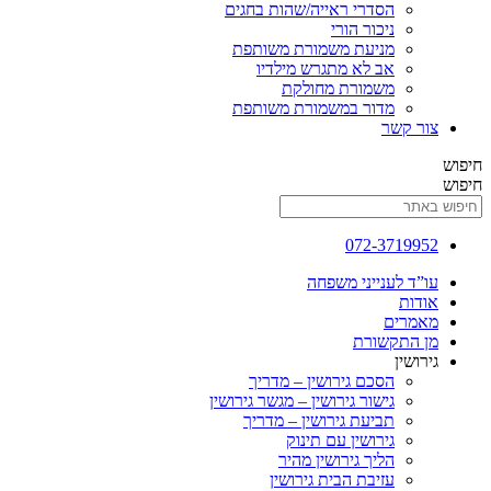
הסדרי ראייה/שהות בחגים
ניכור הורי
מניעת משמורת משותפת
אב לא מתגרש מילדיו
משמורת מחולקת
מדור במשמורת משותפת
צור קשר
חיפוש
חיפוש
072-3719952
עו”ד לענייני משפחה
אודות
מאמרים
מן התקשורת
גירושין
הסכם גירושין – מדריך
גישור גירושין – מגשר גירושין
תביעת גירושין – מדריך
גירושין עם תינוק
הליך גירושין מהיר
עזיבת הבית גירושין