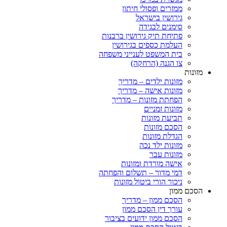
ממזרים ופסולי חיתון
גירושין בישראל
סימנים לבגידה
פתיחת תיק גירושין ברבנות
העלמת כספים בגירושין
בית המשפט לענייני משפחה
צו הגנה (הרחקה)
מזונות
מזונות ילדים – מדריך
מזונות אישה – מדריך
הפחתת מזונות – מדריך
מזונות זמניים
תביעת מזונות
הסכם מזונות
הגדלת מזונות
מזונות ילד נכה
מזונות עבר
אישה מורדת ומזונות
דמי מדור – תשלום והפחתה
ניכור הורי ביטול מזונות
הסכם ממון
הסכם ממון – מדריך
עורך דין הסכם ממון
הסכם ממון ידועים בציבור