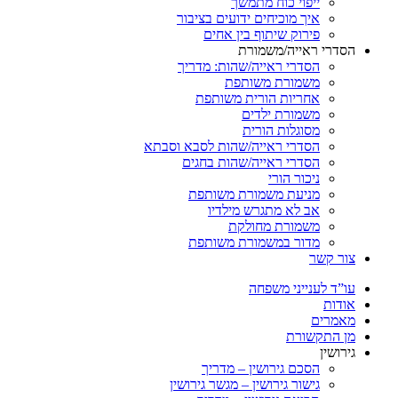
ייפוי כוח מתמשך
איך מוכיחים ידועים בציבור
פירוק שיתוף בין אחים
הסדרי ראייה/משמורת
הסדרי ראייה/שהות: מדריך
משמורת משותפת
אחריות הורית משותפת
משמורת ילדים
מסוגלות הורית
הסדרי ראייה/שהות לסבא וסבתא
הסדרי ראייה/שהות בחגים
ניכור הורי
מניעת משמורת משותפת
אב לא מתגרש מילדיו
משמורת מחולקת
מדור במשמורת משותפת
צור קשר
עו”ד לענייני משפחה
אודות
מאמרים
מן התקשורת
גירושין
הסכם גירושין – מדריך
גישור גירושין – מגשר גירושין