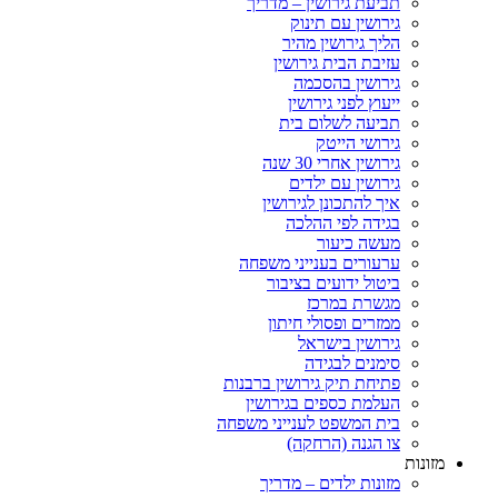
תביעת גירושין – מדריך
גירושין עם תינוק
הליך גירושין מהיר
עזיבת הבית גירושין
גירושין בהסכמה
ייעוץ לפני גירושין
תביעה לשלום בית
גירושי הייטק
גירושין אחרי 30 שנה
גירושין עם ילדים
איך להתכונן לגירושין
בגידה לפי ההלכה
מעשה כיעור
ערעורים בענייני משפחה
ביטול ידועים בציבור
מגשרת במרכז
ממזרים ופסולי חיתון
גירושין בישראל
סימנים לבגידה
פתיחת תיק גירושין ברבנות
העלמת כספים בגירושין
בית המשפט לענייני משפחה
צו הגנה (הרחקה)
מזונות
מזונות ילדים – מדריך