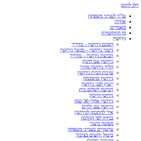
דלג לתוכן
עו”ד לענייני משפחה
אודות
מאמרים
מן התקשורת
גירושין
הסכם גירושין – מדריך
גישור גירושין – מגשר גירושין
תביעת גירושין – מדריך
גירושין עם תינוק
הליך גירושין מהיר
עזיבת הבית גירושין
גירושין בהסכמה
ייעוץ לפני גירושין
תביעה לשלום בית
גירושי הייטק
גירושין אחרי 30 שנה
גירושין עם ילדים
איך להתכונן לגירושין
בגידה לפי ההלכה
מעשה כיעור
ערעורים בענייני משפחה
ביטול ידועים בציבור
מגשרת במרכז