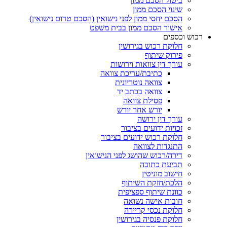
ביטול הסכם ממון
שינוי הסכם ממון
הסכם יחסי ממון לפני נישואין (הסכם טרום נישואין)
אישור הסכם ממון בבית משפט
רכוש וכספים
חלוקת רכוש בגירושין
פירוק שיתוף
עורך דין צוואות וירושות
כתיבת/עריכת צוואה
צוואה נוטריונית
צוואה בכתב יד
פסילת צוואה
יורש אחר יורש
עורך דין ירושה
זכויות ידועים בציבור
חלוקת רכוש ידועים בציבור
התנגדות לצוואה
דירה/רכוש שהושג לפני הנישואין
תביעת כתובה
חישוב מוניטין
הלכת/חזקת השיתוף
כוונת שיתוף ספציפית
חובות אישה נשואה
חלוקת נכסי קריירה
חלוקת פנסיה בגירושין