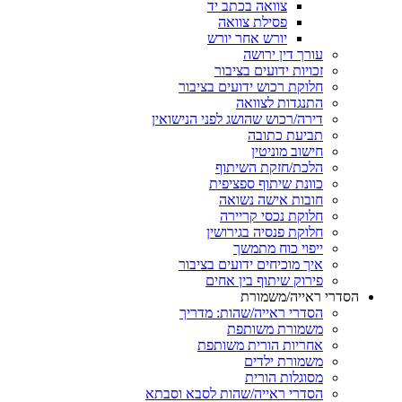
צוואה בכתב יד
פסילת צוואה
יורש אחר יורש
עורך דין ירושה
זכויות ידועים בציבור
חלוקת רכוש ידועים בציבור
התנגדות לצוואה
דירה/רכוש שהושג לפני הנישואין
תביעת כתובה
חישוב מוניטין
הלכת/חזקת השיתוף
כוונת שיתוף ספציפית
חובות אישה נשואה
חלוקת נכסי קריירה
חלוקת פנסיה בגירושין
ייפוי כוח מתמשך
איך מוכיחים ידועים בציבור
פירוק שיתוף בין אחים
הסדרי ראייה/משמורת
הסדרי ראייה/שהות: מדריך
משמורת משותפת
אחריות הורית משותפת
משמורת ילדים
מסוגלות הורית
הסדרי ראייה/שהות לסבא וסבתא