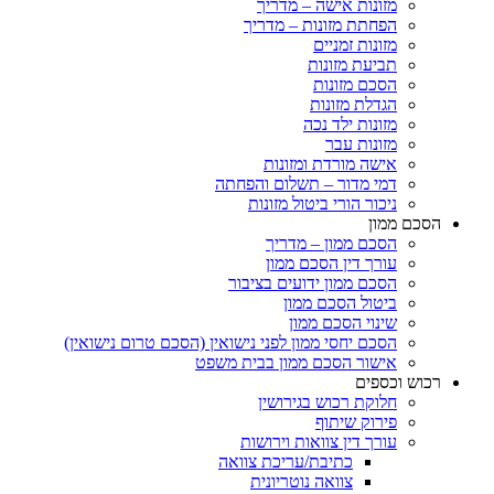
מזונות אישה – מדריך
הפחתת מזונות – מדריך
מזונות זמניים
תביעת מזונות
הסכם מזונות
הגדלת מזונות
מזונות ילד נכה
מזונות עבר
אישה מורדת ומזונות
דמי מדור – תשלום והפחתה
ניכור הורי ביטול מזונות
הסכם ממון
הסכם ממון – מדריך
עורך דין הסכם ממון
הסכם ממון ידועים בציבור
ביטול הסכם ממון
שינוי הסכם ממון
הסכם יחסי ממון לפני נישואין (הסכם טרום נישואין)
אישור הסכם ממון בבית משפט
רכוש וכספים
חלוקת רכוש בגירושין
פירוק שיתוף
עורך דין צוואות וירושות
כתיבת/עריכת צוואה
צוואה נוטריונית