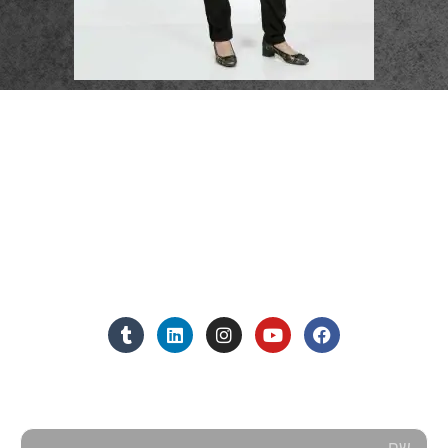
פרטי התקשרות
072-3719952
Eleanor.leibolaw@gmail.com
מנחם בגין 11, מגדל רוגובין-תדהר (קומה 16), רמת גן
מצאו אותנו ברשתות החברתיות:
אנחנו כאן למענכם - צרו קשר