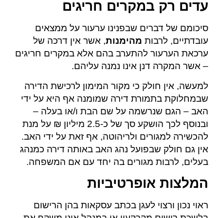
עדים רק במקרים חריגים
סיכומם של דברים שבפנינו ערעור על ממצאים
עובדתיים, לרבות
מהימנות
, אשר אין דרכה של
ערכאת הערעור להתערב בהם אלא במקרים חריגים
– אשר המקרה דנן אינו נמנה עליהם.
למעשה, אין חולק כי מקור המימון לרכישת הדירה
שבמחלוקת בתמורת דירה שמומנה אף היא על ידי
האב – הגם שנרשמה על שם הבת ו/או בעלה –
ובנוסף לכך הושקע סך של כ-2.5 מיליון ₪ על מנת
להכשירה למגורים ולריהוטה, אף זאת על ידי האב.
אין גם חולק שבפועל נהג האב באותה דירה כמנהג
בעלים, לרבות מגורים בה יחד עם אם המשפחה.
המלצות אופרטיביות
ראוי נכון ורצוי לעגן בכתב עסקאות בהן הרישום
בלשכת רישום מקרקעין או במנהל אינו משקף את