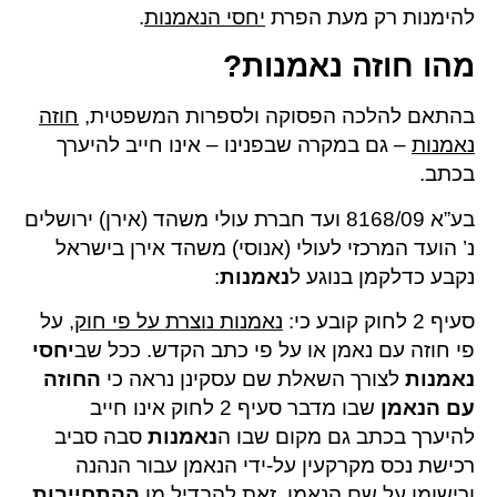
להימנות רק מעת הפרת
יחסי הנאמנות
.
מהו חוזה נאמנות?
בהתאם להלכה הפסוקה ולספרות המשפטית,
חוזה
נאמנות
– גם במקרה שבפנינו – אינו חייב להיערך
בכתב.
בע”א 8168/09 ועד חברת עולי משהד (אירן) ירושלים
נ’ הועד המרכזי לעולי (אנוסי) משהד אירן בישראל
נקבע כדלקמן בנוגע ל
נאמנות
:
סעיף 2 לחוק קובע כי:
נאמנות נוצרת על פי חוק
, על
פי חוזה עם נאמן או על פי כתב הקדש. ככל שב
יחסי
נאמנות
לצורך השאלת שם עסקינן נראה כי
החוזה
עם הנאמן
שבו מדבר סעיף 2 לחוק אינו חייב
להיערך בכתב גם מקום שבו ה
נאמנות
סבה סביב
רכישת נכס מקרקעין על-ידי הנאמן עבור הנהנה
ורישומו על שם הנאמן. זאת להבדיל מן
ההתחייבות