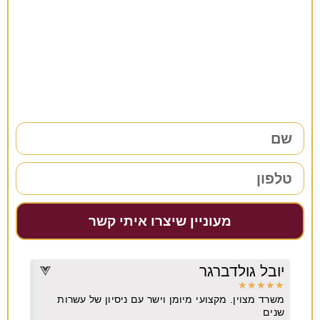
רוצים להתייעץ?
38 שנות ניסיון כאן למענכם –
השאירו פרטים ונחזור אליכם בהקדם!
מעוניין שיצרו איתי קשר
יובל גולדברגר
דרו
★
★
★
★
★
★
★
משרד מצוין. מקצועי מיומן וישר עם ניסיון של עשרות
מקצו
יא
שנים