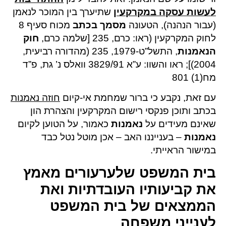
לעשות עסקה במקרקעין
שתיערך בין המוכר לנאמן
(עבור הנהנה), הטעונה
מסמך בכתב
מכוח סעיף 8
לחוק המקרקעין (ראו: כרם, 235 [שלמה כרם,
חוק
הנאמנות
, התשל”ט-1979, 235 (מהדורה רביעית,
2004)]; ראו והשוו: ע”א 3829/91 וואלס נ’ גת, פ”ד
מח(1) 801
עם זאת, נקבע כי ברור שמחמת אי-קיום
חוזה נאמנות
בכתב ותוכן פנקסי רישום המקרקעין והצהרת הון
שאינם מעידים על
נאמנות
כאמור, על הטוען לקיום
נאמנות
– בענייננו האב – אכן מוטל נטל כבד
במישור הראייתי.
בית המשפט שלערעורים מאמץ
את קביעותיו העובדתיות ואת
הממצאים של בית המשפט
לענייני משפחה