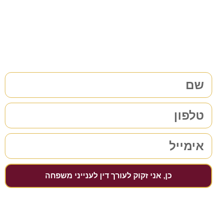
38 שנות ניסיון בתחום לשירותכם. לתיאום פגישת ייעוץ ללא
התחייבות
מלאו את הפרטים שלכם | נחזור אליכם בהקדם
כן, אני זקוק לעורך דין לענייני משפחה