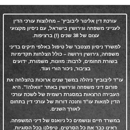
עורכת דין אלינור ליבוביץ’ – מחלוצות עורכי הדין
לענייני משפחה וגירושין בישראל, עם ניסיון מקצועי
עצום של 38 שנים (!) ברציפות
.
למשרד ניסיון מצטבר של טיפול באלפי תיקים בדיני
משפחה, גירושין וירושה – כולל הצלחות תקדימיות
בשורת תחומים, לרבות: מזונות, משמורת, ידועים
בציבור, ניכור הורי ועוד
.
עו”ד ליבוביץ’ ניהלה במשך שנים ארוכות בהצלחה את
פורום דיני משפחה וגירושין באתר “וואלה!”. היא
העבירה הרצאות במסגרת רשמית של לשכת עורכי
הדין למאות עו”ד וחנכה דורות של עורכי דין בתחום
לאורך השנים
.
במשרד חיים ונושמים כל ניואנס של דיני המשפחה.
ראינו כבר את כל הסרטים. טיפלנו בכל הסוגיות.