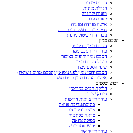
הסכם מזונות
הגדלת מזונות
מזונות ילד נכה
מזונות עבר
אישה מורדת ומזונות
דמי מדור – תשלום והפחתה
ניכור הורי ביטול מזונות
ם ממון
הסכם ממון – מדריך
עורך דין הסכם ממון
הסכם ממון ידועים בציבור
ביטול הסכם ממון
שינוי הסכם ממון
הסכם יחסי ממון לפני נישואין (הסכם טרום נישואין)
אישור הסכם ממון בבית משפט
ש וכספים
חלוקת רכוש בגירושין
פירוק שיתוף
עורך דין צוואות וירושות
כתיבת/עריכת צוואה
צוואה נוטריונית
צוואה בכתב יד
פסילת צוואה
יורש אחר יורש
עורך דין ירושה