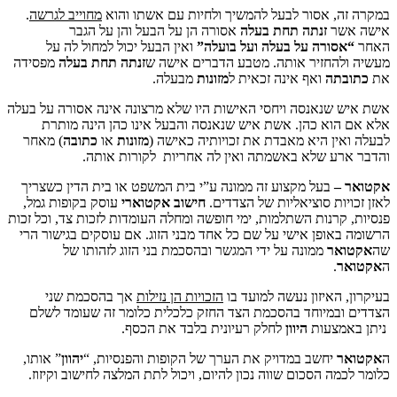
 אסור לבעל להמשיך ולחיות עם אשתו והוא
מחוייב לגרשה
.
ר
זנתה
תחת בעלה
אסורה הן על הבעל והן על הגבר
ורה על בעלה ועל בועלה”
ואין הבעל יכול למחול לה על
חזיר אותה. מטבע הדברים אישה ש
זנתה תחת בעלה
מפסידה
ה
ואף אינה זכאית ל
מזונות
מבעלה.
נאנסה ויחסי האישות היו שלא מרצונה אינה אסורה על בעלה
א כהן. אשת איש שנאנסה והבעל אינו כהן הינה מותרת
ן היא מאבדת את זכויותיה כאישה (
מזונות
או
כתובה
) מאחר
 שלא באשמתה ואין לה אחריות לקורות אותה.
בעל מקצוע זה ממונה ע”י בית המשפט או בית הדין כשצריך
ת סוציאליות של הצדדים.
חישוב אקטוארי
עוסק בקופות גמל,
נות השתלמות, ימי חופשה ומחלה העומדות לזכות צד, וכל זכות
ופן אישי על שם כל אחד מבני הזוג. אם עוסקים בגישור הרי
ר
ממונה על ידי המגשר ובהסכמת בני הזוג לזהותו של
.
איזון נעשה למועד בו
הזכויות הן נזילות
אך בהסכמת שני
מיוחד בהסכמת הצד החזק כלכלית כלומר זה שעומד לשלם
צעות
היוון
לחלק רעיונית בלבד את הכסף.
יחשב במדויק את הערך של הקופות והפנסיות, “
יהוון
” אותו,
 הסכום שווה נכון להיום, ויכול לתת המלצה לחישוב וקיזוז.