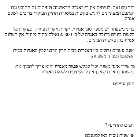
, לעיתים אין די ב
אגרה
הראשונה ולעיתים גם התובע וגם
וניינים להגיש בקשות במסגרת התיק העיקרי צריכים לשלם
חה יש מספר סוגי
אגרות
, יקרות ויקרות פחות. בעקרון כל
ים כרוכה ב
אגרה
של כ- 300 ₪ ואולם בתיק
מזונות
אין תשלום
בקשות הביניים.
 גדולים בין ה
אגרות
בבית הדין הרבני לבין ה
אגרות
בבית
ייני משפחה.
ינה משגת יכול לבקש
פטור מאגרה
והוא צריך לתמוך את
יות שאכן אין לו אמצעים לשאת ב
אגרה
.
ם
ייעץ?