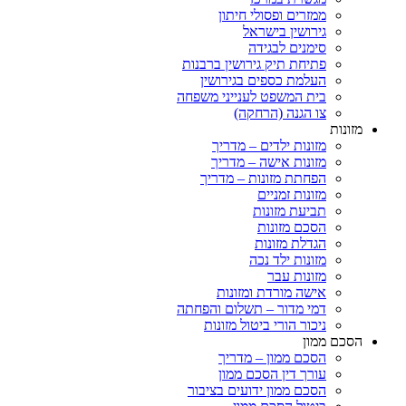
ממזרים ופסולי חיתון
גירושין בישראל
סימנים לבגידה
פתיחת תיק גירושין ברבנות
העלמת כספים בגירושין
בית המשפט לענייני משפחה
צו הגנה (הרחקה)
ות
מזונות ילדים – מדריך
מזונות אישה – מדריך
הפחתת מזונות – מדריך
מזונות זמניים
תביעת מזונות
הסכם מזונות
הגדלת מזונות
מזונות ילד נכה
מזונות עבר
אישה מורדת ומזונות
דמי מדור – תשלום והפחתה
ניכור הורי ביטול מזונות
ם ממון
הסכם ממון – מדריך
עורך דין הסכם ממון
הסכם ממון ידועים בציבור