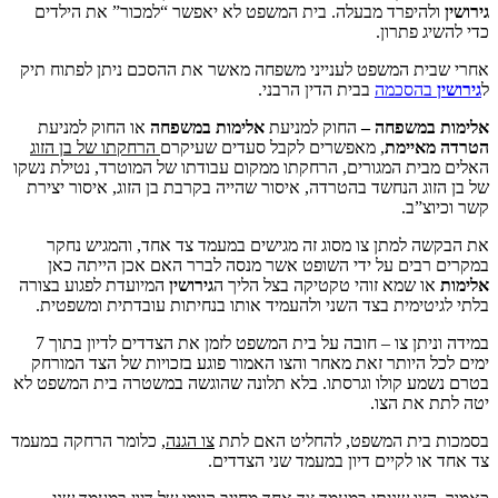
יפרד מבעלה. בית המשפט לא יאפשר “למכור” את הילדים
פתרון.
 המשפט לענייני משפחה מאשר את ההסכם ניתן לפתוח תיק
סכמה
בבית הדין הרבני.
משפחה –
החוק למניעת
אלימות במשפחה
או החוק למניעת
יימת
, מאפשרים לקבל סעדים שעיקרם
הרחקתו של בן הזוג
ת המגורים, הרחקתו ממקום עבודתו של המוטרד, נטילת נשקו
 הנחשד בהטרדה, איסור שהייה בקרבת בן הזוג, איסור יצירת
ב.
למתן צו מסוג זה מגישים במעמד צד אחד, והמגיש נחקר
ים על ידי השופט אשר מנסה לברר האם אכן הייתה כאן
שמא זוהי טקטיקה בצל הליך ה
גירושין
המיועדת לפגוע בצורה
ימית בצד השני ולהעמיד אותו בנחיתות עובדתית ומשפטית.
במידה וניתן צו – חובה על בית המשפט לזמן את הצדדים לדיון בתוך 7
היותר זאת מאחר והצו האמור פוגע בזכויות של הצד המורחק
 קולו וגרסתו. בלא תלונה שהוגשה במשטרה בית המשפט לא
ת הצו.
ית המשפט, להחליט האם לתת
צו הגנה
, כלומר הרחקה במעמד
לקיים דיון במעמד שני הצדדים.