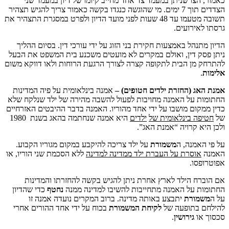
 שניתן במעמד צד אחד מחייב קיומו של דיון במעמד שני
הצדדים תוך 7 ימים. מי שהוגשה כנגדו בקשה כאמור צריך להגיש תצהיר
תשובה מטעמו עד 48 שעות לפני מועד הדיון ולפרט במסגרת התצהיר את
רועים.
ל באמצעות חקירת בני הזוג על ידי עורכי דין. בסיום ההליך
דין, ואולם במקרים לא מועטים משכנע בית המשפט את הבעל
 הבית לתקופה קצרה לצורך הרגעת הרוחות ולאו דווקא משום
(החזרת ילדים חטופים) –
אמנה בינלאומית על פיה המדינות
ל האמנה מחויבות לפעול להשבה מהירה של ילד שנלקח שלא
ם מושבו על ידי אחד מהוריו. האמנה בדבר ההיבטים האזרחיים
בינלאומית של
ילדים
היא אמנה שנחתמה בהאג בשנת 1980
רויה “אמנת האג”.
נה, ה
משמורת
על ילד צריכה להיקבע במקום מגוריו הקבוע.
סרת על העברת ילד ממדינה למדינה
ללא הסכמת שני הוריו, או
.
הילד לארץ אחרת ניתן להגיש בקשה להחזרתו והמדינות
ל האמנה מתחייבות להשיבו למדינה ממנה
נחטף
כדי שהדיון
רת
יתבצע באותה מדינה. ברוב המקרים נועדה אמנה זו
תופעה של
לקיחת המשמורת
בכוח על ידי אחד ההורים אחרי
גירושין
.