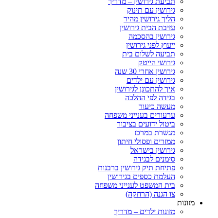
תביעת גירושין – מדריך
גירושין עם תינוק
הליך גירושין מהיר
עזיבת הבית גירושין
גירושין בהסכמה
ייעוץ לפני גירושין
תביעה לשלום בית
גירושי הייטק
גירושין אחרי 30 שנה
גירושין עם ילדים
איך להתכונן לגירושין
בגידה לפי ההלכה
מעשה כיעור
ערעורים בענייני משפחה
ביטול ידועים בציבור
מגשרת במרכז
ממזרים ופסולי חיתון
גירושין בישראל
סימנים לבגידה
פתיחת תיק גירושין ברבנות
העלמת כספים בגירושין
בית המשפט לענייני משפחה
צו הגנה (הרחקה)
ות
מזונות ילדים – מדריך