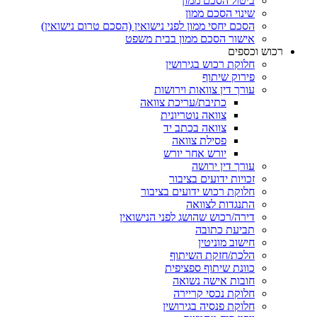
ביטול הסכם ממון
שינוי הסכם ממון
הסכם יחסי ממון לפני נישואין (הסכם טרום נישואין)
אישור הסכם ממון בבית משפט
ש וכספים
חלוקת רכוש בגירושין
פירוק שיתוף
עורך דין צוואות וירושות
כתיבת/עריכת צוואה
צוואה נוטריונית
צוואה בכתב יד
פסילת צוואה
יורש אחר יורש
עורך דין ירושה
זכויות ידועים בציבור
חלוקת רכוש ידועים בציבור
התנגדות לצוואה
דירה/רכוש שהושג לפני הנישואין
תביעת כתובה
חישוב מוניטין
הלכת/חזקת השיתוף
כוונת שיתוף ספציפית
חובות אישה נשואה
חלוקת נכסי קריירה
חלוקת פנסיה בגירושין