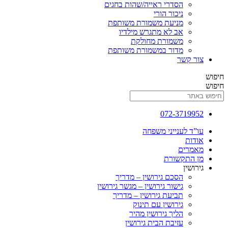
הסדרי ראייה/שהות בחגים
ניכור הורי
מניעת משמורת משותפת
אב לא מתגרש מילדיו
משמורת מחולקת
מדור במשמורת משותפת
 קשר
072-3719
ד לענייני משפחה
ות
רים
התקשורת
שין
הסכם גירושין – מדריך
גישור גירושין – מגשר גירושין
תביעת גירושין – מדריך
גירושין עם תינוק
הליך גירושין מהיר
עזיבת הבית גירושין