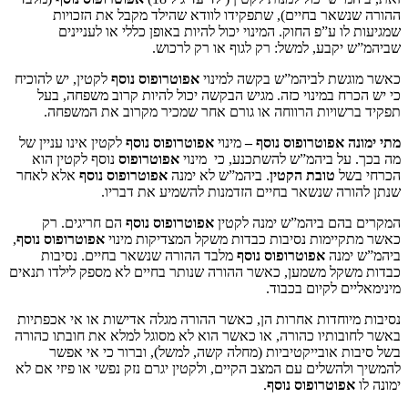
אר בחיים), שתפקידו לוודא שהילד מקבל את הזכויות
 ע”פ החוק. המינוי יכול להיות באופן כללי או לעניינים
קבע, למשל: רק לגוף או רק לרכוש.
ת לביהמ”ש בקשה למינוי
אפוטרופוס נוסף
לקטין, יש להוכיח
 במינוי כזה. מגיש הבקשה יכול להיות קרוב משפחה, בעל
ויות הרווחה או גורם אחר שמכיר מקרוב את המשפחה.
 אפוטרופוס נוסף –
מינוי
אפוטרופוס
נוסף
לקטין אינו עניין של
ל ביהמ”ש להשתכנע, כי מינוי
אפוטרופוס
נוסף לקטין הוא
ל
טובת הקטין
. ביהמ”ש לא ימנה
אפוטרופוס נוסף
אלא לאחר
ה שנשאר בחיים הזדמנות להשמיע את דבריו.
ם ביהמ”ש ימנה לקטין
אפוטרופוס נוסף
הם חריגים. רק
ימות נסיבות כבדות משקל המצדיקות מינוי
אפוטרופוס נוסף
,
מנה
אפוטרופוס נוסף
מלבד ההורה שנשאר בחיים. נסיבות
ל משמען, כאשר ההורה שנותר בחיים לא מספק לילדו תנאים
 לקיום בכבוד.
וחדות אחרות הן, כאשר ההורה מגלה אדישות או אי אכפתיות
ותיו כהורה, או כאשר הוא לא מסוגל למלא את חובתו כהורה
 אובייקטיביות (מחלה קשה, למשל), וברור כי אי אפשר
שלים עם המצב הקיים, ולקטין יגרם נזק נפשי או פיזי אם לא
וטרופוס נוסף
.