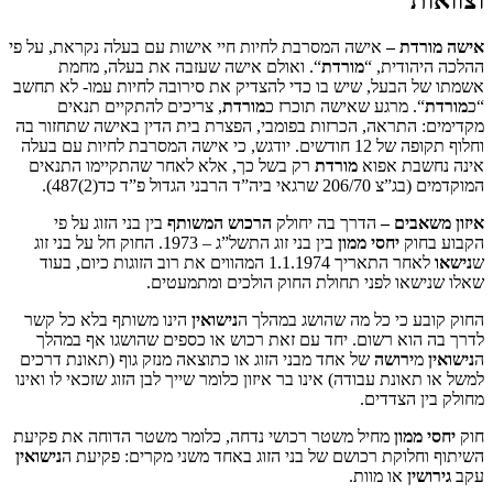
ת –
אישה המסרבת לחיות חיי אישות עם בעלה נקראת, על פי
ודית, “
מורדת
“. ואולם אישה שעזבה את בעלה, מחמת
הבעל, שיש בו כדי להצדיק את סירובה לחיות עמו- לא תחשב
. מרגע שאישה תוכרז כ
מורדת
, צריכים להתקיים תנאים
התראה, הכרזות בפומבי, הפצרת בית הדין באישה שתחזור בה
וחלוף תקופה של 12 חודשים. יודגש, כי אישה המסרבת לחיות עם בעלה
בת אפוא
מורדת
רק בשל כך, אלא לאחר שהתקיימו התנאים
רבני הגדול פ”ד כד(2)487).
בים –
הדרך בה יחולק
הרכוש המשותף
בין בני הזוג על פי
וק
יחסי ממון
בין בני זוג התשל”ג – 1973. החוק חל על בני זוג
לאחר התאריך 1.1.1974 המהווים את רוב הזוגות כיום, בעוד
או לפני תחולת החוק הולכים ומתמעטים.
 כי כל מה שהושג במהלך ה
נישואין
הינו משותף בלא כל קשר
וא רשום. יחד עם זאת רכוש או כספים שהושגו אף במהלך
ירושה
של אחד מבני הזוג או כתוצאה מנזק גוף (תאונת דרכים
ונת עבודה) אינו בר איזון כלומר שייך לבן הזוג שזכאי לו ואינו
הצדדים.
מון
מחיל משטר רכושי נדחה, כלומר משטר הדוחה את פקיעת
לוקת רכושם של בני הזוג באחד משני מקרים: פקיעת ה
נישואין
ן
או מוות.