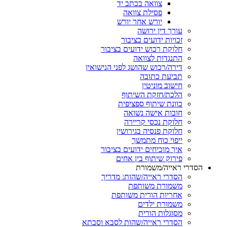
צוואה בכתב יד
פסילת צוואה
יורש אחר יורש
עורך דין ירושה
זכויות ידועים בציבור
חלוקת רכוש ידועים בציבור
התנגדות לצוואה
דירה/רכוש שהושג לפני הנישואין
תביעת כתובה
חישוב מוניטין
הלכת/חזקת השיתוף
כוונת שיתוף ספציפית
חובות אישה נשואה
חלוקת נכסי קריירה
חלוקת פנסיה בגירושין
ייפוי כוח מתמשך
איך מוכיחים ידועים בציבור
פירוק שיתוף בין אחים
רי ראייה/משמורת
הסדרי ראייה/שהות: מדריך
משמורת משותפת
אחריות הורית משותפת
משמורת ילדים
מסוגלות הורית
הסדרי ראייה/שהות לסבא וסבתא