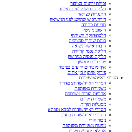
זכויות ידועים בציבור
חלוקת רכוש ידועים בציבור
התנגדות לצוואה
דירה/רכוש שהושג לפני הנישואין
תביעת כתובה
חישוב מוניטין
הלכת/חזקת השיתוף
כוונת שיתוף ספציפית
חובות אישה נשואה
חלוקת נכסי קריירה
חלוקת פנסיה בגירושין
ייפוי כוח מתמשך
איך מוכיחים ידועים בציבור
פירוק שיתוף בין אחים
רי ראייה/משמורת
הסדרי ראייה/שהות: מדריך
משמורת משותפת
אחריות הורית משותפת
משמורת ילדים
מסוגלות הורית
הסדרי ראייה/שהות לסבא וסבתא
הסדרי ראייה/שהות בחגים
ניכור הורי
מניעת משמורת משותפת
אב לא מתגרש מילדיו