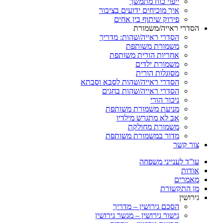
ייפוי כוח מתמשך
איך מוכיחים ידועים בציבור
פירוק שיתוף בין אחים
רי ראייה/משמורת
הסדרי ראייה/שהות: מדריך
משמורת משותפת
אחריות הורית משותפת
משמורת ילדים
מסוגלות הורית
הסדרי ראייה/שהות לסבא וסבתא
הסדרי ראייה/שהות בחגים
ניכור הורי
מניעת משמורת משותפת
אב לא מתגרש מילדיו
משמורת מחולקת
מדור במשמורת משותפת
 קשר
ד לענייני משפחה
ות
רים
התקשורת
שין
הסכם גירושין – מדריך
גישור גירושין – מגשר גירושין