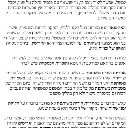
ר ליצור מצב בו, מי שנשאר עם פנסיה גדולה על שמו, יקבל
מהתקבולים על מכירת הדירה. כאמור אין אפשרות להכריח
משלם לבצע
היוון
, ויכול הוא להתעקש על חלוקת הכספים רק
זילים.
הוא מומחה בעל רקע כלכלי, בעיקר בתחום הפנסיוני, אשר
ו הגשת חוות דעת לבני הזוג (אם נערך גישור) ולבית המשפט
 גם יחד (אם מתקיים הליך משפטי) ביחס לזכויות שנצברו על ידי
מועד
נישואיהם
ועד למועד הפירוד או ה
גירושין
, וביחס לנוסחת
זכויות
אלה.
 דעת כאמור יכולה לנוע בין אלפי שקלים בודדים לעשרות
אם למורכבות הנושא ו
הזכויות הכספיות
שיש לברר.
רית משותפת
–
מושג חדש יחסית המתקשר לשיח של
הורות
 חלוקת זמנים שווה או כמעט שווה בין ההורים.
משמורת
נו הסדר בו לשני ההורים הגדרה הורית שווה. כיום הסדר של
שותפת
מקובל מאוד בבתי המשפט למשפחה ועולה פעמים
מסגרת גישור ולא רק בהליך משפטי.
רים ב
אחריות הורית משותפת
לא מדובר בהכרח על
חלוקת
שווה. מקורו של הביטוי הוא בועדת שניט.
רונות, החל תהליך חברתי, משפחתי ואישי מבורך, אשר ברוב
 לעודד הנובע מצד אחד מרצונם של האבות ה
גרושים
לקחת