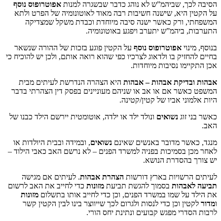
, שביהמ”ש לא נוהג כדבר שבשגרה למנות
אפוטרופוס נוסף
היא, שישנה חשיבות רבה מאוד לאוטונומיה של הפרט ולתא
ורק כאשר ישנה סיבה מיוחדת וכבדת משקל שמצדיקה
ביהמ”ש יתערב ויפגע באוטונומיה.
וי
אפוטרופוס נוסף
על הקטין פוגע בזכות של ההורה שנשאר
יק בו ולדאוג לצרכיו כפי שהוא רואה אותם, ולכן יש להוכיח כי
ו נסיבות מיוחדות.
יקת אבהות – אבהות
היא הצהרה הנדרשת לעיתים מבית
ר אם או אב או שניהם מעוניינים בפסק דין הצהרתי בדבר
י אביו של קטין/קטינה.
וג
נשואים
ונולד ילד או ילדה, אוטומטית יירשם הילד כבנו של
ר מדובר באנשים שאינם
נשואים
, ובמידה ובבית היולדות או
בסמיכות בפניה למשרד הפנים – לא נרשם האב כאבי הילוד –
הסדרת הנושא.
שויות בארץ דורשות
הצהרת אבהות
. לעיתים אם מגישה
בהות
בסמוך להגשת תביעת
מזונות
כדי לחייב את האב לרשום
ל שמו במשרד הפנים, וכן כדי לחייב אותו בתשלום
מזונות
 וכן כדי לנסות ולגרום לכך שייווצר בינו לבין הקטין קשר
י מפגש קבועים ונתינת יחס הורי.