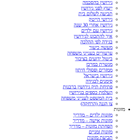
גירושין בהסכמה
ייעוץ לפני גירושין
תביעה לשלום בית
גירושי הייטק
גירושין אחרי 30 שנה
גירושין עם ילדים
איך להתכונן לגירושין
בגידה לפי ההלכה
מעשה כיעור
ערעורים בענייני משפחה
ביטול ידועים בציבור
מגשרת במרכז
ממזרים ופסולי חיתון
גירושין בישראל
סימנים לבגידה
פתיחת תיק גירושין ברבנות
העלמת כספים בגירושין
בית המשפט לענייני משפחה
צו הגנה (הרחקה)
ות
מזונות ילדים – מדריך
מזונות אישה – מדריך
הפחתת מזונות – מדריך
מזונות זמניים
תביעת מזונות