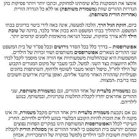
המסקנות בלא שימתינו למחוקק, וכתבו יותר ויותר פסיקות בהן
ורים שוות (
משמורת משותפת
) או ללא כל הגדרה הורית
ורית משותפת
).
 הגיל הרך
, הלכה למעשה, אינה באה לידי ביטוי בדיונים בבתי
הליך בבתי המשפט הוא בכוון אחד בלבד, בחינה של
טובת
ורך בחזקות, שככל הנראה מתאימות לזמנים קדומים יותר.
ת –
בדרך כלל בכל הסדר
גירושים
ובכל פס”ד של בית המשפט
ם נשארים
אפוטרופסים
משותפים ושווי זכויות של הילדים.
יא שבהחלטות משמעותיות אף הורה אינו מוסמך לקבל לבדו
עצות בצד השני. למשל, לגבי מעבר של מקום המגורים הקבוע
חו”ל, טיפול רפואי מעבר לשוטף ולדחוף, השתתפות בחוגים
 שההורה האחר מתנגד אליהם, ואופן עריכת אירועים חשובים
-המצווה.
רת
בלעדית
של אחד ההורים, וגם ב
משמורת משותפת
, שני
ראים יחדיו לקבלת החלטות עקרוניות, ובמשותף, בנוגע
בעת
משמורת בלעדית
ורק אחד הורים מקבל
משמורת
, זה אינו
 הזכות להיות הקובע הבלעדי בנוגע לילדים ולחייהם. החריג
לל ה
אפוטרופסות
המשותפת הינו במקרים הפחות נפוצים
ם בית המשפט כי לאחד ההורים אין
מסוגלות הורית
לקבלת
ובות לגבי הילדים (למשל במקרה של התמכרויות, אבחון