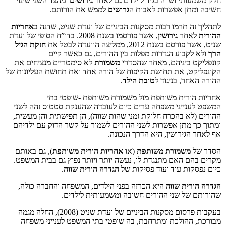
תי ושווה בגידול ילדם גם לאחר
גירושים
ומהצד השני שינוי
ן אפשרות לאבות ה
גרושים
לממש את הורותם.
 תרמו רבות מסקנות הביניים של ועדת שניט, שדנה ב
אחריות
חר
גירושין
, אשר פורסמו בשנת 2008. בדו”ח הסופי של ועדת
ת 2012, ממליצה הוועדה לבטל את
חזקת הגיל
בוע הגדרות מפלות בין ההורים, גם כאשר קיים
ביניהם, מאחר שהסדרי
משמורת
לא סימטריים מנציחים את
, את תחושת הקיפוח של הורה אחד ואת תחושת העליונות של
, בניגוד ל
טובת הילד
.
רית משותפת מול משמורת משותפת -שופטי בתי
ייני משפחה ערים כיום לעובדה שהענקת סטטוס זהה לשני
א בהכרח חלוקת זמני שהות שווה), הן תפישתית והן מעשית,
מתן אפשרות לשני ההורים לשמור על קשר הדוק עם ילדיהם
ירושין, היא הדרך הנכונה.
משמורת משותפת
(או
אחריות הורית משותפת
), גם באותם
 האם מתנגדת לו, נעשה יותר ויותר נפוץ גם בבית המשפט.
ות עוד ועוד פסיקות של
הגדרה הורית שווה
.
ית שווה
היא הכרזה בפני הילדים, המשפחה והחברה כולה,
ל שני ההורים חשובה ומשמעותית לילדים.
בעקבות פרסום מסקנות הביניים של ועדת שניט (2008), החלה מגמה
הולכת ומתרחבת, בה שופטי בתי המשפט לענייני משפחה