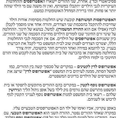
וכד’). אחרת, שני ההורים יישארו ה
אפטרופסים
וההחלטות
גבי הילדים יתקבלו במשותף, ואין זה משנה עם מי הילד שוהה
חות. זוהי ברירת המחדל האוטומטית כמעט.
סות המשותפת
קובעת שיש החלטות מסוימות אודות הילד
התקבל בהסכמת שני הצדדים, והורה אחד אינו מוסמך לקבלן
לו אם הוא
ההורה המשמורן
). למשל, בנושא של חינוך. ההחלטה
רם החינוך שבו לומדים הילדים מחייבת הסכמה של שני ההורים,
הם
אפוטרופסים
של הילדים. אם אין הסכמה לגבי ההחלטות
רכו הצדדים לפנות שוב לבית המשפט כדי לקבל את הכרעתו
 לדוגמא במידה ואחד ההורים חוזר בתשובה, יהיה צורך
ותפת או בהכרעה של בית המשפט על מנת לקבוע מהו הזרם
 ילמדו הילדים.
 לדין לקטינים
– במקרים של סכסוך קשה בין ההורים, כמו
, ממנה לעיתים בית המשפט “
אפוטרופוס לדין
” שייצג את
 של הילדים בדיונים המשפטיים.
 נוסף לקטין –
במקרים בהם ההורים מתקשים לתפקד או בית
שם שהם גורמים נזק לילד בשל אופן ניהול הליך ה
גירושין
שאי בית המשפט למנות
אפוטרופוס
נוסף לענייני הקטין לגוף
לשניהם.
ני, אביו ואימו של ילד הם האפוטרופסים הטבעיים עליו.
ד ההורים נפטר, ההורה השני הוא
האפוטרופוס הטבעי
. עם
 יכול למנות לקטין (ילד עד גיל 18)
אפוטרופוס נוסף
(מלבד