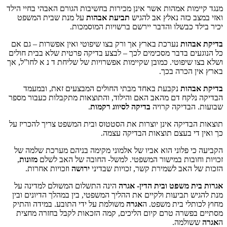
ות אמהות אשר אינן מכירות בחשיבות הגורם האבהי בחיי הילד
 כזה נאלץ אב להגיש
תביעת אבהות
על מנת שבית המשפט
 כבשלו והדבר יירשם ברשויות המוסמכות.
הות
נערכת בארץ אך ורק בצו שיפוטי ואין אפשרות – גם אם
ם בדבר מסכימים לכך – לבצע בדיקה פרטית שלא בבית חולים
יפוטי. כמובן שקיימות אפשרויות של שליחת ד נ א לחו”ל, אך
הכרה בכך.
הות
נקבעת באחד מבתי החולים המבצעים זאת, ובמעמד
קח דם מהאב האם והילוד, והתוצאות מתקבלות כעבור מספר
בדיקה קרויה
בדיקה לסיווג רקמות
.
דיקה אינן יוצרות את הסטטוס ובית המשפט צריך להכריז על
י בעצם תוצאות הבדיקה עצמה.
 פלוני הוא אביו של אלמוני מקימה בניהם מערכת שלמה של
ובות במישור המשפטי. למשל- החובה של האב לשלם
מזונות
,
האב לשמירת קשר, זכויות שבדיני
ירושה
וזכויות אחרות.
 משפט ובית הדין- אגרה
הינה התשלום המשולם למדינה על
תביעות ולקיים את ההליך המשפטי, בין במהלך הדיונים ובין
לי בית משפט. ה
אגרה
משולמת על ידי התובע. במידה והתיק
שרה טרם קיום הליכים, קמה הזכאות לקבל בחזרה מחצית
למה.