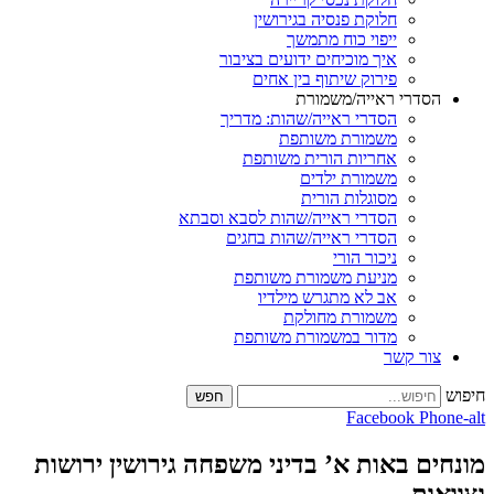
חלוקת פנסיה בגירושין
ייפוי כוח מתמשך
איך מוכיחים ידועים בציבור
פירוק שיתוף בין אחים
רי ראייה/משמורת
הסדרי ראייה/שהות: מדריך
משמורת משותפת
אחריות הורית משותפת
משמורת ילדים
מסוגלות הורית
הסדרי ראייה/שהות לסבא וסבתא
הסדרי ראייה/שהות בחגים
ניכור הורי
מניעת משמורת משותפת
אב לא מתגרש מילדיו
משמורת מחולקת
מדור במשמורת משותפת
 קשר
חפש
Facebook
באות א’ בדיני משפחה גירושין ירושות