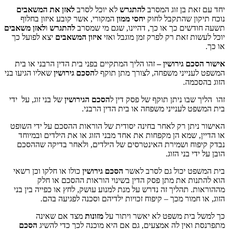
ת בן זוג המסרב
להתגרש
לא יוכל לסרב
לאזן את המשאבים
ן שהתקבל לחוק
יחסי ממון
המקורי, אשר קובע איזון בחלוף
ים כך או כך, דהיינו, שגם מי שמסרב
להתגרש
ו
לאזן משאבים
 זאת רק לפרק זמן מוגבל ואזי
איזון המשאבים
יצא לפועל כך
ם גירושין –
זהו הליך המתקיים בפני בית הדין הרבני או בית
ייני משפחה, לצורך מתן תוקף ל
הסכם גירושין
שאליו הגיעו בני
מה.
בו ניתן תוקף של פסק דין ל
הסכם הגירושין
של בני זוג, על ידי
 לענייני משפחה או בית הדין הרבני.
תן רק לאחר בחינה יסודית של הוראות ההסכם על ידי השופט
שמא הן מקפחות את אחד מבני הזוג או את הילדים ובמיוחד
ח ושמירת האינטרסים של הילדים, ולאחר בדיקה שההסכם
 בני הזוג.
 יכול גם לסרב לאשר
הסכם גירושין
כולו או חלקו וכן רשאי
ת את מתן פסק הדין בשינוי הוראות ההסכם או חלק
תהליך זה נדרש על מנת למנוע עושק, לחץ או כפייה בין בני
מור מכך – קיפוח זכויות ילדיהם וסכנה לפגיעה בהם.
ית משפט לא יאשר ויתור על
מזונות
מצד אם שאינה
אין לה אמצעים, גם אם היא מוכנה לכך כדי להשיג
הסכם