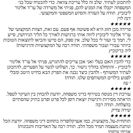
תיד. שלב זה כלל עריכת צוואה. כדי להבטיח שכל בני
בלו את המגיע להם, פניתי אל משרדה של עו"ד אלינור
תודה על העזרה והסיוע המשפטי והמקצועי.
 הזוג היא לא פשוטה אף פעם. עם זאת, הצוות המקצועי של
ר ליבוביץ ליווה אותי ברגישות לאורך כל הליך הגירושין, סייע
 ועזר לי בכל שלב. אין ספק, הם סייעו והביאו לתוצאות הטובות
רי ועבור משפחתי. תודה רבה על המקצועיות והרגישות!
ץ
האם בעלי ואני אכן צריכים להתגרש, פניתי אל עו"ד אלינור
והתחלנו בהליך גישור. כך, הצלחנו לגשר על הפערים, להתכונן
ותף - ולהבין כיצד נבנה את הפרק הבא בחיינו היטב ומבלי
דים המשותפים שלנו. תודה!
מנוסה בטירוף בדיני משפחה, יודעת להבחין בין העיקר לטפל.
רות ורגישות יוצאת דופן לכל פרט ופרט בתיק שהסתיים
ודה רבה
, מקצועית, כמו אנציקלופדיה בתחום דיני משפחה. יודעת הכל
צמה תמיד מכל הלב. תודה רבה על האדיבות והנכונות!
תי