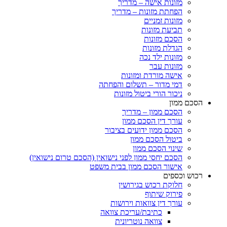
מזונות אישה – מדריך
הפחתת מזונות – מדריך
מזונות זמניים
תביעת מזונות
הסכם מזונות
הגדלת מזונות
מזונות ילד נכה
מזונות עבר
אישה מורדת ומזונות
דמי מדור – תשלום והפחתה
ניכור הורי ביטול מזונות
ם ממון
הסכם ממון – מדריך
עורך דין הסכם ממון
הסכם ממון ידועים בציבור
ביטול הסכם ממון
שינוי הסכם ממון
הסכם יחסי ממון לפני נישואין (הסכם טרום נישואין)
אישור הסכם ממון בבית משפט
ש וכספים
חלוקת רכוש בגירושין
פירוק שיתוף
עורך דין צוואות וירושות
כתיבת/עריכת צוואה
צוואה נוטריונית