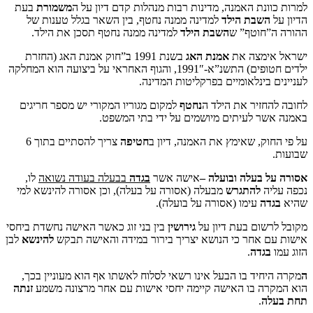
ת האמנה, מדינות רבות מנהלות קדם דיון על ה
משמורת
בעת
שבת הילד
למדינה ממנה נחטף, בין השאר בגלל טענות של
וטף” ש
השבת הילד
למדינה ממנה נחטף תסכן את הילד.
מצה את
אמנת האג
בשנת 1991 ב”חוק אמנת האג (החזרת
ילדים חטופים) התשנ”א-1991″, והגוף האחראי על ביצועה הוא המחלקה
ינלאומיים בפרקליטות המדינה.
זיר את הילד ה
נחטף
למקום מגוריו המקורי יש מספר חריגים
 לעיתים מיושמים על ידי בתי המשפט.
ק, שאימץ את האמנה, דיון ב
חטיפה
צריך להסתיים בתוך 6
בעלה ובועלה –
אישה אשר
בגדה
בבעלה בעודה נשואה
לו,
להתגרש
מבעלה (אסורה על בעלה), וכן אסורה להינשא למי
ה
עימו (אסורה על בועלה).
ום בעת דיון על
גירושין
בין בני זוג כאשר האישה נחשדת ביחסי
אחר כי הנושא יצריך בירור במידה והאישה תבקש
להינשא
לבן
דה
.
יד בו הבעל אינו רשאי לסלוח לאשתו אף הוא מעוניין בכך,
 בו האישה קיימה יחסי אישות עם אחר מרצונה משמע
זנתה
.