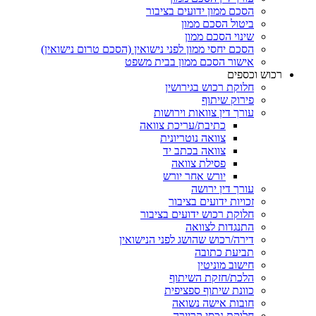
הסכם ממון ידועים בציבור
ביטול הסכם ממון
שינוי הסכם ממון
הסכם יחסי ממון לפני נישואין (הסכם טרום נישואין)
אישור הסכם ממון בבית משפט
ש וכספים
חלוקת רכוש בגירושין
פירוק שיתוף
עורך דין צוואות וירושות
כתיבת/עריכת צוואה
צוואה נוטריונית
צוואה בכתב יד
פסילת צוואה
יורש אחר יורש
עורך דין ירושה
זכויות ידועים בציבור
חלוקת רכוש ידועים בציבור
התנגדות לצוואה
דירה/רכוש שהושג לפני הנישואין
תביעת כתובה
חישוב מוניטין
הלכת/חזקת השיתוף
כוונת שיתוף ספציפית
חובות אישה נשואה
חלוקת נכסי קריירה