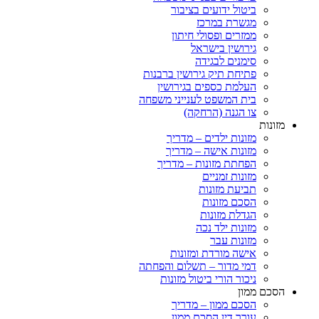
ביטול ידועים בציבור
מגשרת במרכז
ממזרים ופסולי חיתון
גירושין בישראל
סימנים לבגידה
פתיחת תיק גירושין ברבנות
העלמת כספים בגירושין
בית המשפט לענייני משפחה
צו הגנה (הרחקה)
ות
מזונות ילדים – מדריך
מזונות אישה – מדריך
הפחתת מזונות – מדריך
מזונות זמניים
תביעת מזונות
הסכם מזונות
הגדלת מזונות
מזונות ילד נכה
מזונות עבר
אישה מורדת ומזונות
דמי מדור – תשלום והפחתה
ניכור הורי ביטול מזונות
ם ממון
הסכם ממון – מדריך
עורך דין הסכם ממון