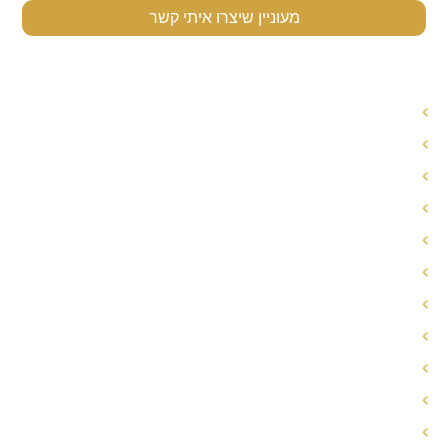
מעוניין שיצרו איתי קשר
תפריט ניווט
עורך דין לענייני משפחה
עורך דין הסכם ממון
אחריות הורית משותפת
חלוקת רכוש בגירושין
פירוק שיתוף
הסכם ממון
הסכם גירושין
מזונות אישה
עו"ד משמורת משותפת
הסדרי שהות/הסדרי ראייה
גירושין עם תינוק