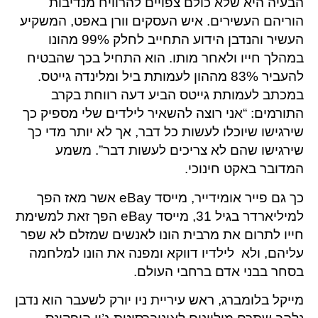
הבעיה היא שלא כולם צפויים להרוויח מנדיבות
הוריהם העשירים. איש העסקים וורן באפט, המשקיע
העשיר והנדבן הידוע התחייב לחלק 99% מהונו
במהלך חייו ולאחר מותו. הוא התחיל בכך שהבטיח
להעביר 83% מההון לעמותת ביל ומלינדה גייטס.
במכתב לעמותת גייטס הביע דעה רווחת בקרב
התורמים: “אני רוצה להשאיר לילדים שלי מספיק כך
שירגישו שיוכלו לעשות כל דבר, אך לא יותר מדי כך
שירגישו שהם לא צריכים לעשות דבר”. משמע
המדובר באקט חינוכי.
כך גם פייר אומידייר, מייסד eBay אשר מאז הפך
למיליארדר בגיל 31, מייסד eBay הפך זאת למשימת
חייו לתרום את מרבית הונו לאנשים שמזלם לא שפר
עליהם, ולא לילדיו דווקא ומפנה את הונו למלחמה
בסחר בבני אדם ברחבי העולם.
מייקל בלומברג, ראש עיריית ניו יורק לשעבר הוא נדבן