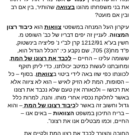
את בני משפחתו מהונו
ב
צוואה
שהותיר, בין אם רב
ובין אם מועט?
עיקרון העל המנחה במשפטי
צוואות
הוא
כיבוד רצון
המצווה
. לעניין זה יפים דבריו של כב’ השופט מ.
חשין בע”א 1212/91 קרן לב”י נ’ פליציה בינשטוק,
פ”ד מח(3) 705, שם נקבע כי: “הכלל הגדול הוא,
ששומה עלינו – החיים –
לכבד את רצונו של המת
,
ומחובתנו לעשות כמיטב יכולתנו, כדי ליתן תוקף
לכוונתו כפי שזו באה לידי ביטוי ב
צוואתו
. בסוף – כל
– הסופות, המת לא הזיק לאיש – הוא לא ציווה אלא
את רכושו – ולכאורה אין טעם שלא נכבד את רצונו
באשר לחלוקת נכסיו אחרי מותו. והנה, למרות כלל
גדול וחשוב זה באשר ל
כיבוד רצונו של המת
– והוא
– בריח התיכון במשפט
הצוואות
– באים אנו –
החיים, וכמו מבטלים אנו את רצונו”.
החובה והצורך לכבד את רצון המת ולקיים את