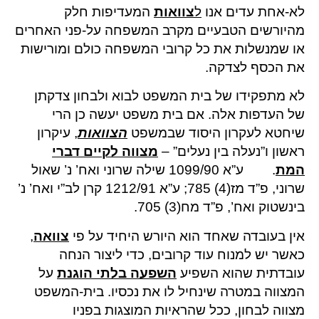
לא-אחת עדים אנו
ל
צוואות
המעדיפות חלק
מהיורשים הטבעיים מקרב המשפחה על-פני האחרים
או שמנשלות את כל קרובי המשפחה כולם ומורישות
את הכסף לצדקה.
לא מתפקידו של בית המשפט לבוא ולבחון צדקתן
של העדפות אלה. אם בית משפט יעשה כן הרי
שיחטא לעקרון היסוד שבמשפט
הצוואות
, עיקרון
ראשון ו”נעלה בין נעלים” –
מצווה לקיים דברי
המת
. ע”א 1099/90 שילה שרוני ואח’ נ’ שאול
שרוני, פ”ד מז(4) 785; ע”א 1212/91 קרן לב”י ואח’ נ’
בינשטוק ואח’, פ”ד מח(3) 705.
אין בעובדה שאחד הוא היורש היחיד על פי
צוואה
,
כאשר יש למנוח עוד קרובים, כדי ליצור הנחה
עובדתית שהוא השפיע
השפעה בלתי הוגנת
על
המצווה במטרה שינחיל לו את נכסיו. בית-המשפט
מצווה לבחון, ככל שהראיות המוצגות בפניו