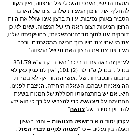
מטענו הרגשי, הערכי והשכלי של המצווה, ואין מקום
להחליף את הרצון המעוות שלו ברצונו של האדם
הסביר באותן נסיבות. עיוות ברצון אינו שולל את היות
הרצון המעוות רצונו האמיתי של המצווה. שאם לא כן
דוחקים אנו לתוך סד “הנורמאליות”, כהשקפתנו שלנו,
את מי שחי את חייו תוך חריגה ממסגרת זו, ובכך
מעוותים אנו את הרצון האמיתי של המצווה”.
לעניין זה ראה גם דברי כב’ הש’ ברק בע”א 851/79
בנדל נ’ בנדל, פ”ד לה (3) 101, “אין לנו עניין כאן לא
בתבונה ובסבירות של מעשי המנוח אף לא במידת
ההומאניות שבהם. השאלה היחידה, הניצבת לפנינו,
היא, אם יש בהתנהגותו הכוללת של המנוח בשעת
החתימה על
הצוואה
כדי להצביע על כך כי הוא ידע
להבחין בטיבה של
צוואה
“.
עקרון יסוד הוא במשפט
הצוואות
– והוא ראשון
ונעלה בין נעלים – כי “
מצווה לקיים דברי המת
“
.