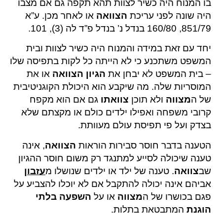
בו המנוח היה כשיר לצוות תהא תקפה גם אם מצבו
היה שונה לפני עריכת
הצוואה
או לאחר מכן. ע”א
851/79, 160/80 בנדל נ’ בנדל פ”ד לה (3), 101.
יחד עם זאת במידה והמנוח היה כשיר לצוות ובית
המשפט משתכנע כי לא הייתה כל לקות בתפיסה שלו
– בית המשפט לא יבחן את
הגיון הצוואה
או את
המוסריות שלה. מה שיקבע הוא היכולת הקוגניטיבית
של ה
מצווה
ולא תוכן
צוואתו
גם אם הוא מקפח
קרובי משפחה ואפילו ילדים כולם או מקצתם שלא
בצדק ועל פי תפיסת עולם מעוותת.
הטענה בדבר חוסר סבירות הוראות
הצוואה
, אינה
טענה שיכולה לסייע למתנגד רק משום חוסר ההגיון
שב
צוואה
. טענה של ילד או ילדים שנושלו מ
עזבון
אביהם אינה יכולה להתקבל אם לא יוכלו להצביע על
פגם בכושרו של ה
מצווה
או על
השפעה בלתי
הוגנת
המתבטאת בתלות.