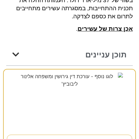
בשווי של 37 מיליארד דולר. העמותה החלה את
תכנית ההתחייבות, במסגרתה עשירים מתחייבים
לתרום את כספם לצדקה.
אכן צרות של עשירים
.
תוכן עניינים
רוצים להתייעץ?
38 שנות ניסיון כאן למענכם –
השאירו פרטים ונחזור אליכם בהקדם!