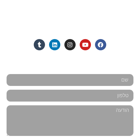
Eleanor.leibolaw@gmail.com
מנחם בגין 11, מגדל רוגובין-תדהר (קומה 16), רמת גן
מצאו אותנו ברשתות החברתיות:
אנחנו כאן למענכם - צרו קשר