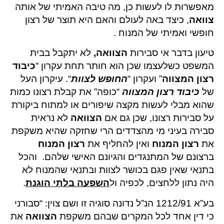
מאפשרות לו לעשות כן, מה טיבה האמיתי של אותה
צוואה
, כיצד באה לעולם והאם היא תוצר של רצון
חופשי ואמיתי של המנוח .
טיעון בדבר אי סבירות
הצוואה
,
לא יתקבל בבית
המשפט כשלעצמו שכן הוא חותר תחת עקרון “
כיבוד
רצון המצווה
” ועקרון “
החופש לצוות
“. עיקרון העל
של
כיבוד רצון המצווה
“כופה” את קבלת רצונו כמות
שהוא מבלי לעשות מקצה שיפורים או למתוח ביקורת
על סבירות רצונו, שכן גם אם
הצוואה
לא נראית
סבירה בעיני מי מהצדדים הרי שחזקה שהיא משקפת
את
רצון המנוח
ואין להחליף את
רצון המנוח
ברצונם של המתנגדים והגיונם האישי שלהם. והכל
בתנאי שאין פגם בכושר לצוות ובתנאי שהמנוח לא
היה נתון ללחצים, לכפיה ול
השפעה בלתי הוגנת
.
בע”א 1212/91 הנ”ל נדונה סוגיה זו ושם צוין: “סבורני
כי דין אחד לכל המקרים שבהם משקפת
הצוואה
את