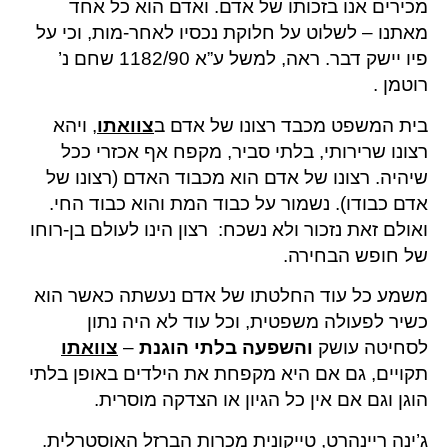
מכירים אנו בזכותו של אדם. ואדם הוא כל אחד
מאתנו – לשלוט על חלוקת נכסיו לאחר-מות, וכי על
פיו יישק דבר. ראה, למשל ע”א 1182/90 שחם נ’
רוטמן .
בית המשפט מכבד רצונו של אדם ב
צוואתו
, ויהא
רצונו שרירותי, בלתי סביר, מקפח אף אכזרי ככל
שיהיה. רצונו של אדם הוא מכבוד האדם (רצונו של
אדם כבודו). נשמור על כבוד המת והוא כבוד החי.
ואולם זאת נזכור ולא נשכח: רצון הינו לעולם בן-רוחו
של חופש הבחירה.
משמע כל עוד החלטתו של אדם נעשתה כאשר הוא
כשיר לפעולה משפטית, וכל עוד לא היה נתון
לסחיטה עושק
והשפעה בלתי הוגנת
–
צוואתו
תקויים, גם אם היא מקפחת את הילדים באופן בלתי
הוגן וגם אם אין כל הגיון או הצדקה מוסרית.
ג’ינה ריינהרט, טייקונית מכרות הברזל האוסטרלית.