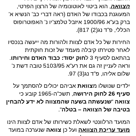
הצוואה
, הוא ביטוי לאוטונומיה של הרצון הפרטי,
המעוגנת בכבודו של האדם (ראה דברי כב’ הנשיא א’
ברק בע”א 1900/96 איזבל טלמצ’יו נ’ האפוטרופוס
הכללי, פ”ד נג(2) 817).
החירות של כל אדם לצוות ולהורות מה ייעשה בנכסיו
לאחר פטירתו קיבלה מעמד של זכות חוקתית
בהתאם לסעיף 3 ל
חוק יסוד: כבוד האדם וחירותו
.
וראה לעניין זה גם את רע”א 5103/95 טובה דשת נ’
שלום אליהו, פ”ד נג(3) 97.
ילדים שנושלו מ
צוואת
אביהם יכולים להסתמך על
סעיף 26 לחוק הירושה
, תשכ”ה-1965 קובע כי
צוואה
“
שנעשתה בשעה שהמצווה לא ידע להבחין
בטיבה של הצוואה – בטלה
“.
המועד הרלוונטי לשאלת כשירותו של אדם לצוות הינו
מועד עריכת הצוואה
ועל כן
צוואה
שנערכה במועד