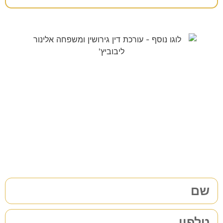
צריכים עורך דין לענייני
משפחה/גירושין?
38 שנות ניסיון בתחום לשירותכם. לתיאום פגישת ייעוץ ללא
התחייבות
מלאו את הפרטים שלכם | נחזור אליכם בהקדם