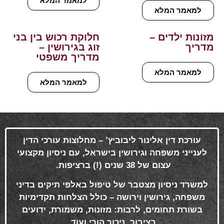
למאמר המלא
למאמר המלא
מזונות ילדים –
חלוקת רכוש בין בני
מדריך
זוג בגירושין –
מדריך משפטי
למאמר המלא
למאמר המלא
עורכת דין אלינור ליבוביץ’ – מחלוצות עורכי הדין
לענייני משפחה וגירושין בישראל, עם ניסיון מקצועי
עצום של 38 שנים (!) ברציפות
.
למשרד ניסיון מצטבר של טיפול באלפי תיקים בדיני
משפחה, גירושין וירושה – כולל הצלחות תקדימיות
בשורת תחומים, לרבות: מזונות, משמורת, ידועים
בציבור, ניכור הורי ועוד
.