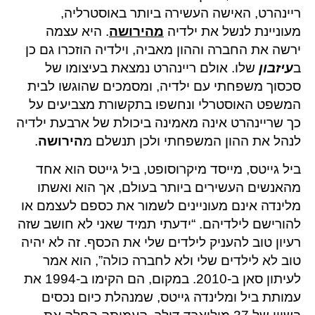
ריינהרט, האישה העשירה ביותר באוסטרליה,
מעוניינת לנשל את ילדיה
מהירושה
. היא עצמה
ירשה את החברה וההון מאביה, וילדיה הוזכרו גם כן
ב
עיזבון
שלו. אולם ריינהרט נמצאת בעיצומו של
סכסוך משפחתי עם ילדיה, ומסמכים שהוגשו לבית
המשפט האוסטרלי ונחשפו בתקשורת מצביעים על
כך שריינהרט אינה מאמינה ביכולת של ארבעת ילדיה
לנהל את ההון המשפחתי ולכן תנשלם מ
הירושה
.
ביל גייטס, מייסד מיקרוסופט, ביל גייטס הוא אחד
מהאנשים העשירים ביותר בעולם, אך הוא ואשתו
מלינדה אינם מעוניינים לשמור את כספם לעצמם או
להורישם לילדיהם. “ידעתי תמיד שאני לא חושב שזה
רעיון טוב להעניק לילדים שלי את הכסף. זה לא יהיה
טוב לא לילדים שלי ולא לחברה כולה”, הוא אמר
לעיתון סאן ב-2010. במקום, הם הקימו ב-1994 את
עמותת ביל ומלינדה גייטס, שמנהלת כיום נכסים