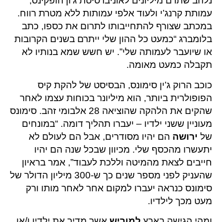
נלהב שתרם מיליונים לאוניברסיטת ג’ון הופקינס,
עמותת קרנג’י ולעוד אלפי עמותות ללא מטרת רווח.
במכתב שצורף להתחייבותו לתרום את כספו, כתב
בלומברג “כמעט כל ההון שלי ייתרם בשנים הקרובות
או שיועבר לעמותה שלי”. יש חשש שמא בנותיו לא
תקבלה כמעט מאומה.
כוכב הרוק ג’ין סימונס, הבסיסט של להקת קיס
הפופולרית ביותר, הוא מיליונר בכוחות עצמו לאחר
שהקים את הלהקה שהוציאה 28 אלבומי זהב. סימונס
מעוניין ששני ילדיו – יעברו תהליך דומה. “במונחים
של
ירושה
הם יהיו מסודרים, אבל הם לעולם לא
יתעשרו מהכסף שלי. מכיוון שבכל שנה הם יהיו
חייבים לצאת מהמיטה וללכת לעבוד”, אמר בראיון
שהעניק לפני מספר שנים כך ש-300 מיליון הדולר של
סימונס כנראה יעברו למקום אחר לאחר מותו ורק
מעט מכך לילדיו.
ומהי הגישה בארץ
למוריש
אשר מדיר את ילדיו ו/או