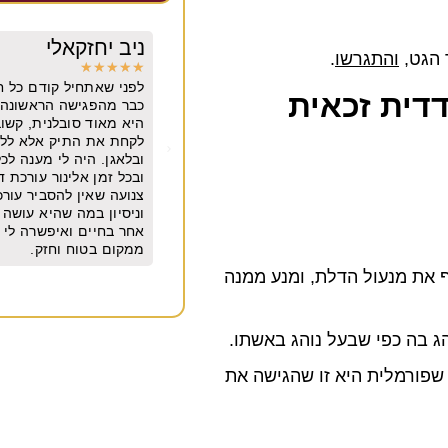
קאלי
יובל גולדברגר
 הגט,
והתגרשו
.
★
★
★
★
★
יל קודם כל חשוב לי לומר שאלינור בנאדם.
משרד מצוין. מקצועי מיו
דית זכאית
שה הראשונה היה לי חיבור וכימיה איתה.
שנים
סובלנית, קשובה, נעימה, ישרה לא חיפשה
תיק אלא ללכת בדרך היפה בלי משפטים
יה לי מענה לכל שאלה שרק רציתי בכל שעה
לינור עורכת דין מהשורה הראשונה. אבל
ן להסביר עורכת דין מנוסה עם סופררר הבנה
ה שהיא עושה אלינור הביאה אותי למקום
 ואיפשרה לי להתחיל את החיים שלי מחדש
ח וחזק.
 את מנעול הדלת, ומנע ממנה
ג בה כפי שבעל נוהג באשתו.
שפורמלית היא זו שהגישה את