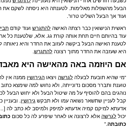
כשבעה חודשים אחרי הנישואין היא מעוניינת
להתגרש
ממנו.
הבעל מהשפלות מאלימות. לטענתה היא ניסתה לשקם את הניש
ועוד אך הבעל השליט טרור.
ראשית הנישואין כבר רצתה האישה
להתגרש
ועוד קודם
תביע
עוד בהיותם חיים תחת אותה קורת גג. אלא, שלטענת כל אחד
לטענת האישה הבעל ביקשה לעזוב את החדר והיא ניאותה 
היא שעזבה את החדר מתוך רצונה
להתגרש
.
אם היוזמה באה מהאישה היא מאבד
“מי שהיא תובעת לבעלה
לגרשה
ויצאו
הגירושין
ממנה אין לה 
טוענת ותברר מסכום נדונייתה, ולא נחוש למה שימצא כתוב
נוהגים בהם להוסיף על מה שיטול הבעל ולא יחוש הבעל לכ
קבל לעניין שתשאר נשואה עמו ולא תבקש
גירושין
. ובעניין 
אדעתא למיקם קמיה אדעתא למיפק ולמיסב לא כתב לה […]
יכול
לגרשה
אלא לרצונה או לאחר שיפרע לה כל סכום
כתוב
כתובתה
.”