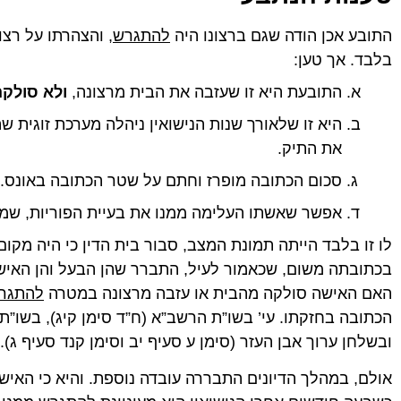
התובע אכן הודה שגם ברצונו היה
להתגרש
, והצהרתו על רצו
בלבד. אך טען:
התובעת היא זו שעזבה את הבית מרצונה,
ולא סולקה
היא זו שלאורך שנות הנישואין ניהלה מערכת זוגית ש
את התיק.
סכום הכתובה מופרז וחתם על שטר הכתובה באונס.
אפשר שאשתו העלימה ממנו את בעיית הפוריות, שמ
לו זו בלבד הייתה תמונת המצב, סבור בית הדין כי היה מק
בכתובתה משום, שכאמור לעיל, התברר שהן הבעל והן האי
האם האישה סולקה מהבית או עזבה מרצונה במטרה
להתגר
הכתובה בחזקתו. עי’ בשו”ת הרשב”א (ח”ד סימן קיג), בשו”ת 
ובשלחן ערוך אבן העזר (סימן ע סעיף יב וסימן קנד סעיף ג).
אולם, במהלך הדיונים התבררה עובדה נוספת. והיא כי האיש