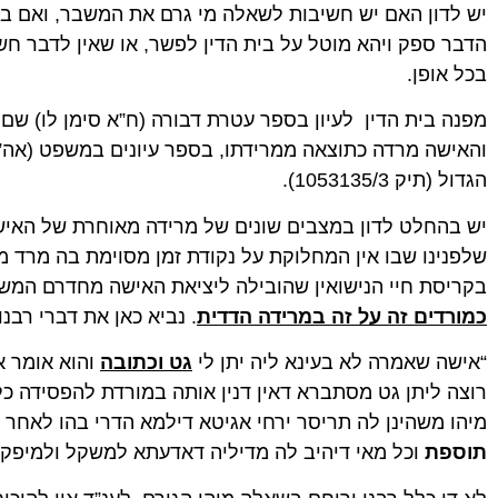
יש לדון האם יש חשיבות לשאלה מי גרם את המשבר, ואם ב
הדבר ספק ויהא מוטל על בית הדין לפשר, או שאין לדבר ח
בכל אופן.
מפנה בית הדין לעיון בספר עטרת דבורה (ח”א סימן לו) שם
והאישה מרדה כתוצאה ממרידתו, בספר עיונים במשפט (אה”ע 
הגדול (תיק 1053135/3).
יש בהחלט לדון במצבים שונים של מרידה מאוחרת של האישה,
שלפנינו שבו אין המחלוקת על נקודת זמן מסוימת בה מרד 
בקריסת חיי הנישואין שהובילה ליציאת האישה מחדרם המשו
כמורדים זה על זה במרידה הדדית
. נביא כאן את דברי רבנו
“אישה שאמרה לא בעינא ליה יתן לי
גט וכתובה
והוא אומר א
רוצה ליתן גט מסתברא דאין דנין אותה במורדת להפסידה כל
מיהו משהינן לה תריסר ירחי אגיטא דילמא הדרי בהו לאחר ש
תוספת
וכל מאי דיהיב לה מדיליה דאדעתא למשקל ולמיפק ל