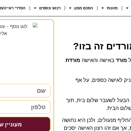
מזונות
הסכם ממון
רכוש וכספים
הסדרי ראייה/מ
רדים זה בזו?
רוצים 
ל
מורד
באישה והאישה
מורדת
38 שנות ניסיון כאן למענכם –
השאירו פרטים ו
ניק לאישה כספים, על אף
 הבעל לשעבר שלום בית, תוך
לום הבית.
ליף מנעולים, ולכן היא נחושה
מעוניין ש
 אך אם זהו רצון האישה יסכים