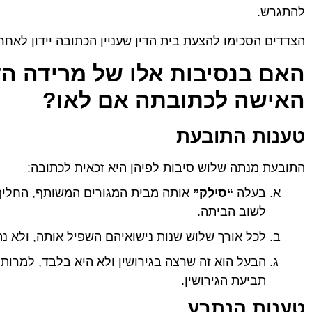
להתגרש
.
אביחי ש.
ניב יחז
הצדדים הסכימו להצעת בית הדין שעניין הכתובה יידון לאחר
★
★
★
★
★
★
★
★
★
★
עו"ד עם נשמה טובה. עזרה לי במספר עניינים מגוונים
לפני שאתח
האם בנסיבות אלו של מרידה הד
במשך השנים בנאמנות, במסירות ובמקצועיות. חוץ
כבר מהפגי
מזה, היא מאוד חביבה, נגישה וחמודה.
היא מאוד 
האישה לכתובתה אם לאו?
לקחת את ה
ובלאגן. ה
ובכל זמן א
טענות התובעת
צנועה שאי
וניסיון במ
אחר בחיים
התובעת מנתה שלוש סיבות לפיהן היא זכאית לכתובה:
ממקום בטו
בעלה
“
סילק”
אותה מבית המגורים המשותף, החליף
לשוב הביתה.
לכל אורך שלוש שנות נישואיהם השפיל אותה, ולא נה
הבעל הוא זה
שרצה בגירושין
ולא היא בלבד, למרות 
תביעת הגירושין.
טענות הנתבע