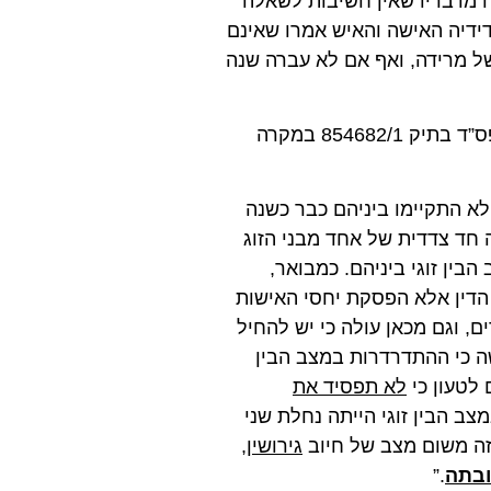
יח מדבריו שאין חשיבות לשאלה
דידיה האישה והאיש אמרו שאינם
ל מרידה, ואף אם לא עברה שנה
כך גם כתב חבר בית הדין הגדול הגר”י אלמליח שליט”א בפס”ד בתיק 854682/1 במקרה
 לא התקיימו ביניהם כבר כשנה
ה חד צדדית של אחד מבני הזוג
ין זוגי ביניהם. כמבואר,
דין אלא הפסקת יחסי האישות
ים, וגם מכאן עולה כי יש להחיל
ה כי ההתדרדרות במצב הבין
 לטעון כי
לא תפסיד את
ב הבין זוגי הייתה נחלת שני
 זה משום מצב של חיוב
גירושין
,
ובתה
.”