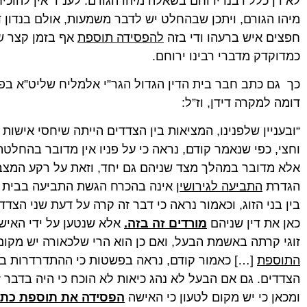
לא דן כלל רבנו ירוחם בשאלה מיהו הגורם. לענ”ד אין להוכ
מיהו הגורם, ויתכן שבהחלט יש לדבר משמעות, אולם בנדון 
חפצים איש ברעהו ודי בזה
להפסידה תוספת
אף בזמן קצר ש
כמדוקדק מדברי רבינו ירוחם.
דומה למקרה דידן, וז”ל:
“ובעניין שלפנינו, המציאות בין הצדדים הייתה שיחסי אישות
וחצי, כפי שנאמר קודם, נראה כי על פניו אין מדובר בהחלט
אלא מדובר במהלך מצד שניהם גם יחד, וזאת על רקע המצב הב
הגדרת
התביעה לגירושין
אינה בהכרח הגשת התביעה בבית ה
בין בני הזוג, וכאמור נראה כי דבר זה קרה על דעת שני הצדד
כאן את דין שניהם
מורדים זה בזה
.
אלא שנטען על ידי האיש
זוגי קרתה באשמת הבעל, ואם כן הוא הרי שלכאורה יש מקום
התוספת
[…] כאמור קודם, נראה בפשטות כי ההתדרדרות במצ
הצדדים. גם אם הבעל לא נהג כיאות לא הוכח כי היה בדבר
ומכאן כי יש מקום לטעון כי האישה
הפסידה את תוספת כת