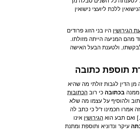
 לטענתה כל השנים סבלה מן
ואין ללכת ליועצי נישואין
ת הגירושין
היו בני הזוג פרודים
 מהם המניעה הייתה מזולתו.
לבקשתו, ולטענת הבעל האישה
ת תוספת כתובה
מן הדין לגבות זולתי מה שהיא
 ממנה
בכתובה
כי רוב
הכתובות
תוב ולהוסיף על עצמו מה שלא
כזה אמרו חכמינו ז”ל כי כתב לה
 ואם תבע הוא
הגירושין
אינו
תה
עיקר ונדוניא ותוספת ומתנת