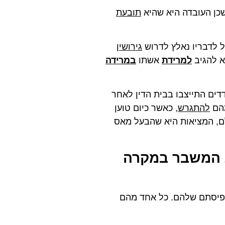
שכן העובדה היא שהיא
תובעת
ל לדבריו נאלץ לדרוש
גירושין
א להגיב
למרידת
אשתו
במרידה
דים התייצבו בבית הדין לאחר
מהם
להתגרש
, כאשר כיום טוען
לם, המציאות היא שהבעל מאס
 המשבר במקרה
י תפיסתם שלהם. כל אחד מהם