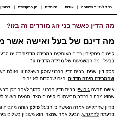
עו”ד לענייני משפחה
אודות
מאמרים
מן התקשורת
גירושין
מה הדין כאשר בני זוג מורדים זה בזו?
מה דינם של בעל ואישה אשר מו
קיימים פסקי דין רבים העוסקים
במרידה הדדית
דהיינו הבע
בבעל. מה המשמעות של
מרידה הדדית
זו?
פסק דין שניתן בבית הדין הרבני עוסק בשאלה זו, ואולם מע
שהמרידה היתה הדדית
, הגם שבסכום לא גבוה.
אישה תבעה
גירושין
בבית הדין הרבני. סמוך לאחר מכן תבע
שהוא מבהיר בכתב תביעתו כי קיימים מצדו תנאים באשר לש
בדיון שהתקיים אמרה האישה כי הבעל
סילק
אותה מהבית והח
בדעתה
להתגרש
. הבעל אמר שמצדו הוא מעוניין בשלום בית,