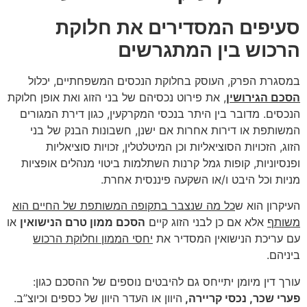
סעיפים המסדירים את חלוקת
הרכוש בין המתגרשים
במסגרת הפרק, העוסק בחלוקת הנכסים המשפחתיים, יכלול
הסכם הגירושין
, את פירוט נכסיהם של בני הזוג ואת אופן חלוקת
הנכסים. מדובר בין היתר בנכסי המקרקעין, כגון דירת המגורים
המשותפת או דירות אחרות אם ישנן, חשבונות הבנק של בני
הזוג, הזכויות הסוציאליות וכן המיטלטלין, זכויות סוציאליות
ופנסיוניות, קופות גמל קרנות השתלמות ביטוי מנהלים אופציות
מניות וכל היבט ו/או השקעה פיננסית אחרת.
העיקרון הוא ש
כל מה שנצבר בתקופה המשותפת של החיים הוא
משותף
אלא אם כן לבני הזוג קיים
הסכם ממון טרם הנישואין
או
עם עריכת הנישואין המסדיר את
יחסי הממון וחלוקת הרכוש
ביניהם.
עורך דין מיומן יתייחס גם להיבטים נוספים של ההסכם כגון:
פערי שכר, נכסי קריירה,
היוון או העדר היוון של כספים וכיוצ”ב.