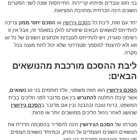
בני הזוג עובדים ופיתחו קריירות. התייחסות שונה לשני המקרים
השונים הינה הכרחית ומחויבת המציאות.
יחד עם זאת, ליבת כל
הסכם גירושין
או
הסכם יחסי ממון
צריכה
להתייחס לנושאים הבאים שיפורטו להלן במאמר זה, אבל אין זו
רשימה סגורה, ויש להתייחס לעובדות ולנתונים השונים של כל זוג
וזוג ולא להיצמד למסמך סטנדרטי שלא יכול לתת מענה בכל
מקרה.
ליבת ההסכם מורכבת מהנושאים
הבאים:
הסכם גירושין
הוא חוזה משפטי, עליו חותמים בני זוג
נשואים
,
אשר קיבלו החלטה
להתגרש
בין אם מדובר לפני הליכים בבית
המשפט, ברוח טובה ובהבנה ובין אם מדובר ב
הסכם גירושין
שהושג לאחר ניהול הליכים ממושכים יותר או פחות.
מטרתו של
הסכם הגירושין
הינה להסדיר בהסכמה הדדית את
הנושאים השונים העומדים על הפרק, ובמיוחד נושאים הצופים
פני עתיד והנובעים מפרידת בני הזוג.