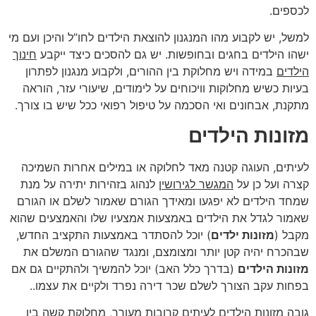
לכספים.
למשל, יש לקבוע מהו המנגנון להוצאת הילדים לחו”ל והיכן ועם מי
ישהו הילדים בחגים ובחופשות. יש גם להסכים כיצד ייקבע
חינוך
הילדים
במידה ויש מחלוקת בין ההורים, ולקבוע מנגנון לפתרון
בעיות כשיש מחלוקות וויכוחים על לימודים, שיעורי עזר, הוראה
מתקנת, אבחונים ואי הסכמה על טיפול רפואי ככל שיש בו צורך.
מזונות הילדים
לעיתים, העוגה קטנה מאד לחלוקה או במילים אחרות השמיכה
קצרה ועל כן על
המגשר לגירושין
לנהוג בזהירות יתירה על מנת
שמחד הילדים לא יפגעו ומאידך הגורם שאמור לשלם או הגורם
שאמור לגדל את הילדים באמצעות אמצעיו שלו והאמצעים שהוא
מקבל (
מזונות ילדים
) יוכל להסתדר באמצעות התקציב החדש,
שבהכרח יהיה קטן יותר ומצומצם, ומנגד שהגורם המשלם את
מזונות הילדים
(בדרך כלל האב) יוכל להמשיך ולהתקיים גם אם
בפחות עקב הצורך לשלם שכר דירה נפרד ולקיים את עצמו..
גובה
מזונות הילדים
לעיתים קרובות מעורר, מחלוקת קשה בין