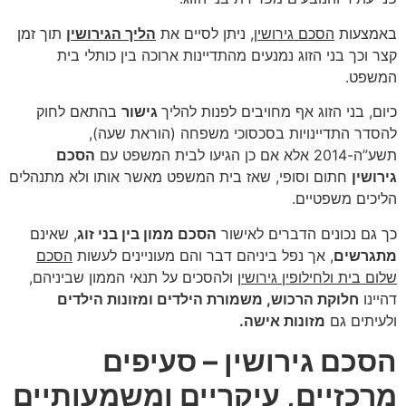
באמצעות
הסכם גירושין
, ניתן לסיים את
הליך הגירושין
תוך זמן
קצר וכך בני הזוג נמנעים מהתדיינות ארוכה בין כותלי בית
המשפט.
כיום, בני הזוג אף מחויבים לפנות להליך
גישור
בהתאם לחוק
להסדר התדיינויות בסכסוכי משפחה (הוראת שעה),
תשע”ה-2014 אלא אם כן הגיעו לבית המשפט עם
הסכם
גירושין
חתום וסופי, שאז בית המשפט מאשר אותו ולא מתנהלים
הליכים משפטיים.
כך גם נכונים הדברים לאישור
הסכם ממון בין בני זוג
, שאינם
מתגרשים
, אך נפל ביניהם דבר והם מעוניינים לעשות
הסכם
שלום בית ולחילופין גירושין
ולהסכים על תנאי הממון שביניהם,
דהיינו
חלוקת הרכוש, משמורת הילדים ומזונות הילדים
ולעיתים גם
מזונות אישה
.
הסכם גירושין – סעיפים
מרכזיים, עיקריים ומשמעותיים