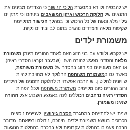
יש להבטיח ולוודא במסגרת
הליכי הגישור
כי הצדדים מבינים את
התנאים של
חלוקת הרכוש ואיזון המשאבים
ביניהם וכי מתקיים
גילוי מלא ונאות של כל הרכוש וכי במהלך
הגישור
מתקיימת
שקיפות מלאה והצדדים נוהגים בתום לב ובידיים נקיות.
משמורת ילדים
יש לקבוע ולוודא עם בני הזוג האם לאחד ההורים תינתן
משמורת
מלאה
והסדרי מפגש להורה השני (שבעבר נקראו הסדרי ראיה),
או האם מעוניינים בני הזוג בהסדר של
משמורת משותפת
,
כאשר גם ב
משמורת משותפת
החלוקה לא מחויבת להיות
שוויונית לחלוטין. יש הרבה אפשרויות לחלוקת הזמנים של הילדים
ורוב ההורים כיום מקיימים
משמורת משותפת
ולכל הפחות
הסדרי ראיה נרחבים
הכוללים לינה באמצע השבוע אצל
ההורה
שאינו משמורן
.
שנית, יש להתייחס במסגרת
הסכם גירושין
, לעניינים נוספים
הכרוכים בנושא משמורת ילדים, חינוכם, גידולם ורפואתם. מדובר
הרבה פעמים בהחלטות עקרוניות ולא בהכרח בהחלטות הנוגעות