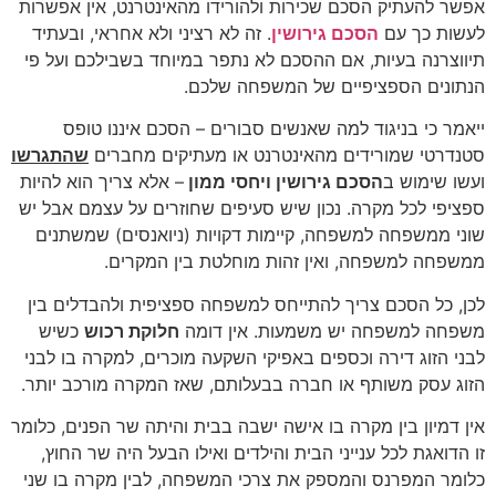
אפשר להעתיק הסכם שכירות ולהורידו מהאינטרנט, אין אפשרות
לעשות כך עם
הסכם גירושין
. זה לא רציני ולא אחראי, ובעתיד
תיווצרנה בעיות, אם ההסכם לא נתפר במיוחד בשבילכם ועל פי
הנתונים הספציפיים של המשפחה שלכם.
ייאמר כי בניגוד למה שאנשים סבורים – הסכם איננו טופס
סטנדרטי שמורידים מהאינטרנט או מעתיקים מחברים
שהתגרשו
ועשו שימוש ב
הסכם גירושין ויחסי ממון
– אלא צריך הוא להיות
ספציפי לכל מקרה. נכון שיש סעיפים שחוזרים על עצמם אבל יש
שוני ממשפחה למשפחה, קיימות דקויות (ניואנסים) שמשתנים
ממשפחה למשפחה, ואין זהות מוחלטת בין המקרים.
לכן, כל הסכם צריך להתייחס למשפחה ספציפית ולהבדלים בין
משפחה למשפחה יש משמעות. אין דומה
חלוקת רכוש
כשיש
לבני הזוג דירה וכספים באפיקי השקעה מוכרים, למקרה בו לבני
הזוג עסק משותף או חברה בבעלותם, שאז המקרה מורכב יותר.
אין דמיון בין מקרה בו אישה ישבה בבית והיתה שר הפנים, כלומר
זו הדואגת לכל ענייני הבית והילדים ואילו הבעל היה שר החוץ,
כלומר המפרנס והמספק את צרכי המשפחה, לבין מקרה בו שני