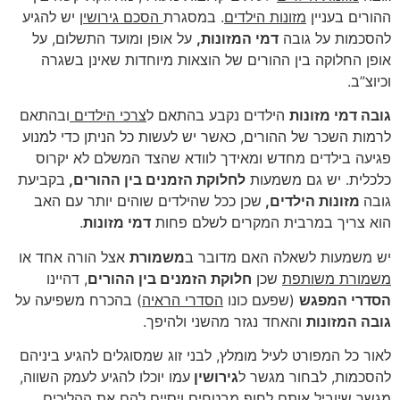
ההורים בעניין
מזונות הילדים
. במסגרת
הסכם גירושין
יש להגיע
להסכמות על גובה
דמי המזונות
,
על אופן ומועד התשלום, על
אופן החלוקה בין ההורים של הוצאות מיוחדות שאינן בשגרה
וכיוצ”ב.
גובה דמי מזונות
הילדים נקבע בהתאם ל
צרכי הילדים
ובהתאם
לרמות השכר של ההורים, כאשר יש לעשות כל הניתן כדי למנוע
פגיעה בילדים מחדש ומאידך לוודא שהצד המשלם לא יקרוס
כלכלית. יש גם משמעות
לחלוקת הזמנים בין ההורים
,
בקביעת
גובה
מזונות הילדים
,
שכן ככל שהילדים שוהים יותר עם האב
הוא צריך במרבית המקרים לשלם פחות
דמי מזונות
.
יש משמעות לשאלה האם מדובר ב
משמורת
אצל הורה אחד או
משמורת משותפת
שכן
חלוקת הזמנים בין ההורים
, דהיינו
הסדרי המפגש
(שפעם כונו
הסדרי הראיה
) בהכרח משפיעה על
גובה המזונות
והאחד נגזר מהשני ולהיפך.
לאור כל המפורט לעיל מומלץ, לבני זוג שמסוגלים להגיע ביניהם
להסכמות, לבחור מגשר ל
גירושין
עמו יוכלו להגיע לעמק השווה,
מגשר שיוביל אותם לחוף מבטחים ויסיים להם את ההליכים