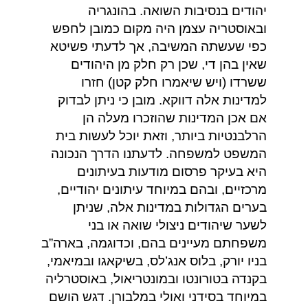
יהודים בנסיבות השואה. בהונגריה
ובאוסטריה עצמן היה מקום כמובן לחפש
כפי שעשתה המשיבה, אך לדעתי פשיטא
שאין בהן די, שכן רק חלק מן היהודים
ששרדו (ויש שיאמרו חלק קטן) חזרו
למדינות אלה דווקא. מובן כי ניתן לבדוק
אם אכן המדינות שהוזכרו מעלה הן
הרלבנטיות ביותר, וזאת יוכל לעשות בית
המשפט למשפחה. לדעתנו הדרך הנכונה
היא בעיקר פרסום מודעות בעיתונים
מרכזיים, ובהם במיוחד עיתונים יהודיים,
בערים הגדולות במדינות אלה, שניתן
לשער שיהודים ניצולי שואה או בני
משפחתם מעיינים בהם, וכדוגמה, בארה”ב
בניו יורק, בלוס אנג’לס, בשיקאגו ובמיאמי,
בקנדה בטורונטו ובמונטריאול, באוסטרליה
במיוחד בסידני ואולי במלבורן. דגש הושם