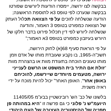
בבקשה לצו ירושה, יימסרו הודעות ליורשים שפורטו
בבקשה שנערכו לפי טופס 3א לתוספת הראשונה;
הודעה שנשלחה לזוכים
על פי הצוואה תכ
לול העתק
של הצוואה כמפורט בטופס 3 האמור, והודעה
שנשלחה ליורש לפי דין תכלול פירוט בדבר חלקו של
היורש בעיזבון כמפורט בטופס 3א האמור;”
על פי הוראות סעיף 68(א) לחוק הירושה,
תשכ”ה-1965, בו נקבע שעובדת מותו של אדם וזמן
מותו טעונים הוכחה בתעודת מוות או בהצהרת מוות
“
זולת אם התיר בית המשפט או הרשם לענייני
ירושה, מטעמים מיוחדים שיירשמו, להוכיחם
באופן אחר
“. האופן האחר” יכול להיות מוכח על ידי
ראיה משנית.
בלשונו של כב’ הש’ רובינשטיין בבע”מ 11405/05
היועמ”ש נ’ פלוני
כי גם פרשה זו “
היא במהותה פן
מפניה של ההיסטוריה העצובה של העם היהודי