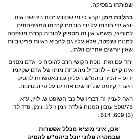
שפותחו בפסיקה.
בהלכת זימן
נקבע כי מי שתובע זכות בירושה אינו
יוצא ידי חובתו על ידי הוכחת קרבתו המשפחתית
למוריש, משמע אין זה מספיק להוכיח קרבת משפחה
למנוח שנפטר, אלא עליו גם להביא ראיות פוזיטיביות
שאין יורשים אחרים זולתו.
יחד עם זאת, נוכח הקושי הרב להוכיח כי אדם מסוים
אינו קיים – להבדיל מהוכחת מותו של אדם שקיומו
ידוע – הכיר ביהמ”ש העליון גם באפשרות להסיק
היעדר קיומם של יורשים אחרים על פי הנסיבות.
ראה לעניין זה דבריו של כב’ השופט ש. לוין, ע”א
500/78 עזבון המנוח גולדה זימן ז”ל נ. זימן, פ”ד לד
(3) 609, 614 :
“
אכן, איני מוציא מכלל אפשרות
שבמקרה פלוני יוכל ביהמ”ש להסיק