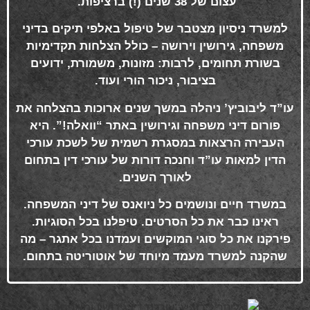
עצום של 38 שנים (!) ברציפות
.
למשרד ניסיון מצטבר של טיפול באלפי תיקים בדיני
משפחה, גירושין וירושה – כולל הצלחות תקדימיות
בשורת תחומים, לרבות: מזונות, משמורת, ידועים
בציבור, ניכור הורי ועוד
.
עו”ד ליבוביץ’ ניהלה במשך שנים ארוכות בהצלחה את
פורום דיני משפחה וגירושין באתר “וואלה!”. היא
העבירה הרצאות במסגרת רשמית של לשכת עורכי
הדין למאות עו”ד וחנכה דורות של עורכי דין בתחום
לאורך השנים
.
במשרד חיים ונושמים כל ניואנס של דיני המשפחה.
ראינו כבר את כל הסרטים. טיפלנו בכל הסוגיות.
פירקנו את כל סוגי המוקשים ועמדנו בכל אתגר – מה
שהקנה למשרד מעמד מיוחד של אוטוריטה בתחום
.