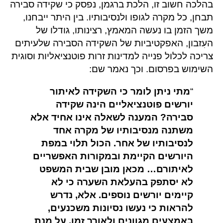
בהלכה חשוב זו, הלכת ברגמן, נפסק כי שקידה סבירה
תבחן, כל מקרה לגופו ולנסיבותיו. בין היתר ייבחנו,
משך הזמן בו נעשה המאמץ, רצינותו, גודלו של
העִזבון, האפקטיביות של השקידה הסבירה שלעיתים
צריכה לכלול פנייה למדינות זרות פוטנציאליות וסוגית
השימוש בפרסום. וכך נאמר שם:
“
מתי ניתן לומר כי השקידה לאיתור
יורשים פוטנציאליים הינה שקידה
סבירה? המענה לשאלה אינו אחיד אלא
משתנה מנסיבותיו של מקרה אחד
לנסיבותיו של אחר. הכול תלוי במפת
היורשים הקיימת ובמקורות האפשריים
לאיתורם… מכאן מובן שבית המשפט
לא יסתפק בהעלאת השערה כי לא
קיימים יורשים נוספים. אלא, נדרש
להראות כי נעשו נסיונות משכנעים,
באמצעים מגוונים ולאורך זמן, על מנת