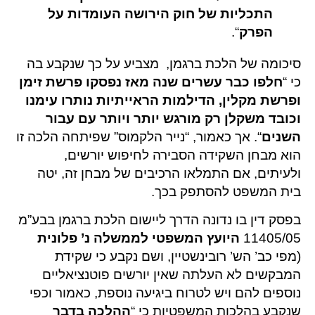
התכליות של
חוק הירושה
העומדות על
הפרק
“.
סיכומה של הלכת ברגמן, מצביע על כך שנקבע בה
כי “
חלפו כבר עשרים שנה מאז נפסקו פרשת זימן
ופרשת מקלין, הדילמות הראייתיות נותרו עימנו
וכובד משקלן רק מורגש יותר ויותר עם עבור
השנים
“. אך כאמור, “נייר הלקמוס” שפיתחה הלכה זו
הוא מבחן השקידה הסבירה לחיפוש יורשים,
ולעיתים, אם התמלאו הרכיבים של מבחן זה, יטה
בית המשפט להסתפק בכך.
בפסק דין בו נדונה הדרך ליישום הלכת ברגמן בבע”מ
11405/05
היועץ המשפטי לממשלה נ’ פלונית
(מפי כב’ הש’ רובינשטיין, ושם נקבע כי שקידת
המבקשים לא העלתה שאין יורשים פוטנציאליים
נוספים להם ויש לטרוח ביגיעה נוספת, כאמור וכפי
שנקבע בהלכות המשפטיות כי “
ההלכה בדבר