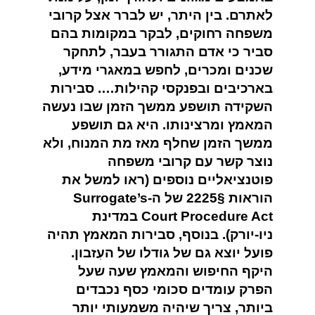
לאתרם. בין היתר, יש לברר אצל קרובי
משפחה רחוקים, לבקר במקומות בהם
סביר כי אדם התגורר בעבר, לתחקר
שכנים ומכרים, לחפש במאגרי מידע,
בארכיבים ובפנקסי קהילות…. סבירות
השקידה תושפע ממשך הזמן שבו נעשה
המאמץ ומרצינותו. היא גם תושפע
ממשך הזמן שחלף מאז מת המנוח, ולא
נוצר קשר עם קרובי משפחה
פוטנציאליים נוספים (ראו למשל את
הוראות
§2225
של ה-
Surrogate’s
Court Procedure Act
במדינת
ניו-יורק). בנוסף, סבירות המאמץ תהיה
פועל יוצא גם של גודלו של העִזבון.
היקף החיפוש והמאמץ שעה שעל
הפרק עומדים סכומי כסף נכבדים
ביותר, צריך שיהיה משמעותי יותר