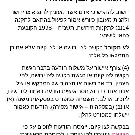
חשוב להדגיש כי אדם אשר מעוניין להוציא צו ירושה
ולהנות מעזבון כיורש אמור לפעול בהתאם לתקנה
14(ב) לתקנות הירושה, תשנ”ח – 1998 הקובעת
כהאי לישנא:
לא
תקובל
בקשה לצו ירושה או לצו קיום אלא אם כן
התמלאו כל אלה:
(4) צורף אישור על משלוח הודעה בדבר הגשת
בקשה לצו קיום או הגשת בקשה לצו ירושה, לפי
העניין, בדואר רשום או תצהיר של המבקש או של
אדם אחר כי הוא מסר אישית הודעה כאמור ליורשים,
לזוכים או לבני משפחה כמפורט בפסקאות משנה (א)
או (ב) (בפסקה זו – אישור מסירה); הודעות כאמור
יישלחו כמפורט להלן:
בבקשה לצו קיום, יימסרו הודעות לזוכים על פי
הצוואה
שנערכו לפי טופס 3 לתוספת הראשונה;