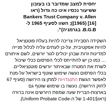
יחסית למצב שמדובר בו בעִזבון
ששיעור נכסיו אינו כה גדול (ראו
Bankers Trust Company v. Allen
(1965) [16]
); השוו לסעיף 1965 ל-
B.G.B.
בגרמניה)”.
השקידה הסבירה צריכה להיות בעלת פוטנציאל
להיות אפקטיבית, על-כן לעתים עליה לכלול פנייה
למדינות זרות שבהן יכולים לגור יורשים, לשם איתורם
… כמו כן יש להתייחס לכלי הפרסום ככלי שיכול
לשרת את המטרה שבאיתור יורשים פוטנציאליים.
בכלי הפרסום נעשה שימוש שוטף בישראל על-מנת
לאפשר הגשת
התנגדויות
למתן צו הירושה (סעיף 67
לחוק הירושה). נעשה בו שימוש שוטף גם
בארצות-הברית שעה שמפת היורשים אינה ברורה
(ראו§1-401 של ה-Uniform Probate Code).