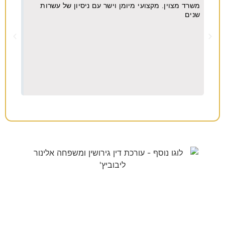
משרד מצוין. מקצועי מיומן וישר עם ניסיון של עשרות
מקצו
יא
שנים
ה
וח
צריכים עורך דין לענייני
משפחה/גירושין?
38 שנות ניסיון בתחום לשירותכם. לתיאום פגישת ייעוץ ללא