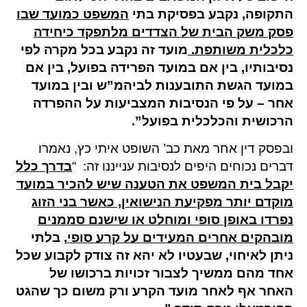
התקופה, נקבע בפסיקת בתי
המשפט כמועד שבו
פסק משק הבית של הצדדים מלתפקד כיחידה
כלכלית משותפת.
מועד זה נקבע בכל מקרה לפי
נסיבותיו, בין אם במועד הפרידה בפועל, בין אם
במועד הגשת התובענות לביהמ”ש ובין במועד
אחר – על פי הנסיבות המצביעות על ההפרדה
הרכושית והכלכלית בפועל”.
ובפסק דין אחר מאת כב’ השופט איתי כץ, נאמרו
דברים נכוחים היפים לנסיבות ענייננו זה: “
בדרך כלל
יקבל בית המשפט את הטענה שיש להכיר במועד
מוקדם יותר מפקיעת הנישואין, כאשר בני הזוג
נפרדו באופן סופי ומוחלט
או שישנם סממנים
מובהקים אחרים המעידים על קרע סופי
, בלתי
ניתן לאיחוי, שבעטיו לא יהא זה צודק לקבוע שכל
אחד מהם ממשיך לצבור זכויות ברכושו של
האחר אף לאחר מועד הקרע ורק משום כך שהגט