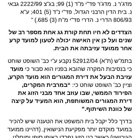
מדג’ר נ. מדג’ר פד”י מ”ד (1) 99; בג”צ 2222/99 גבאי
נ. בית הדין הרבני הגדול, פד”י נ”ד (5) 401; ע”א
806/93 הדרי נ. הדרי פד”י מ”ח (3) 685.) ”
הצדדים לא חיו תחת קורת גג אחת מספר רב של
שנים ועל כן אין האישה יכולה לטעון למועד קרע
אחר ממועד עזיבתה את הבית.
בתמ”ש (ת”א) 52912/04 נקבע ע”י כב’ השופט שוחט
כי בנסיבות המקרה שהובא בפניו הוא סבור כי
מועד
עזיבת הבעל את דירת המגורים הוא מועד הקרע,
וציין כב’ השופט שוחט כי:
“במרבית המקרים,
הפירוד הממשי, שבו עוזב אחד מבני הזוג את
דירת המגורים המשותפת, הוא המעיד על קיצה
של כוונת השיתוף.”
בדרך כלל יקבל בית המשפט את הטענה שיש להכיר
במועד מוקדם יותר מפקיעת הנישואין, (דהיינו ממועד
הגירושין) כאשר בני הזוג נפרדו באופן סופי ומוחלט