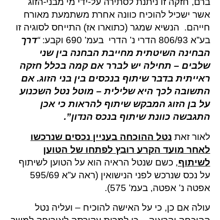
ברם, חזקה זו ניתנת לסתירה על-ידי מי מבני-הזוג
אשר ישכיל להוכיח כוונה אחרת משתמעת מאורח
חייהם. הנשיא שמגר (כתוארו אז) התייחס לסוגיה זו
בע”א 806/93 הדרי נ’ הדרי בעמ’ 690 וקבע:
“
דרך
הבחינה השיטתית מחייבת הבחנה בין שני
שלבים – תחילה יש לברר אם קמה בכלל חזקה
ראייתית בדבר שיתוף בנכסים בין בני הזוג. אם
התשובה לכך היא שלילית – מוטל נטל השכנוע
על בן הזוג המבקש שיתוף להראות כי אכן
התגבשה כוונת שיתוף בנכס הנדון”.
לאור זאת
נטל ההוכחה בעניין
נכסים שנרכשו
לאחר מועד הקרע רובץ לפתחו של הטוען
לשיתוף
,
כשם שנטל הראיה הוא על הטוען לשיתוף
על נכס שנרכש לפני הנישואין (ראה ע”א 595/69
אפטה נ’ אפטה, בעמ’ 575).
עולה אם כן, כי על האישה להוכיח – ועליה נטל