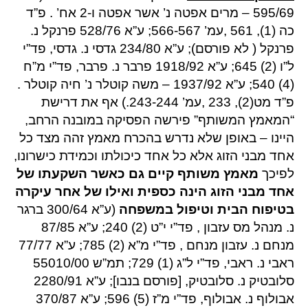
595/69 – מרים אפטה נ’ אשר אפטה ו-2 אח’ . פ”ד
כה (1), 561 ,עמ’ 566-567; ע”א 528/76 פרנקל נ.
פרנקל ( לא פורסם); ע”א 234/80 גדסי נ. גדסי, פד”י
ל”ו (2) 645; ע”א 1918/92 פרבר נ. פרבר, פד”י מ”ח
(4) 540; ע”א 1937/92 – משה קוטלר נ’ חיה קוטלר .
פ”ד מט(2), 233 ,עמ’ 243-244.) אף את דרישת
“המאמץ המשותף” פירשה הפסיקה במובנה הרחב,
היינו – באופן שלא נדרש בהכרח מאמץ זהה מצד כל
אחד מבני הזוג אלא כל אחד כיכולתו וכמידת כישרונו,
לפיכך
מאמץ משותף קיים גם כאשר השקעתו של
אחד מבני הזוג הינה כספית ואילו של אחר עיקרה
בטיפוח הבית וטיפול במשפחה
(ע”א 300/64 ברגר
נ. מנהל מס עזבון , פד”י י”ט (2) 240; ע”א 87/85
מנחם נ. עזבון מנחם , פד”י מ”א (2) 785; ע”א 77/77
ראבי נ. ראבי, פד”י ל”ג (1) 729; תמ”ש 55010/00
סלובטיק נ. סלובטיק, [פורסם בנבו]; ע”א 2280/91
אבולוף נ. אבולוף, פד”י מ”ז (5) 596; ע”א 370/87