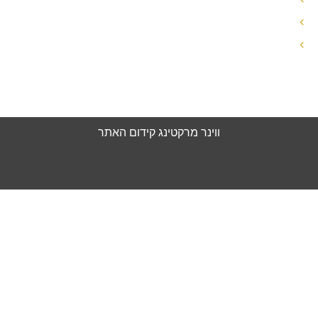
זכויות האישה בגירושין
עורך דין ידועים בציבור
הצהרת נגישות
מדיניות פרטיות
ווינר מרקטינג
קידום האתר