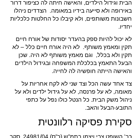
הבית וגידול הילדים, והאישה חיתה לה כציפור דרור
באירופה ולא סייעה בידיו במאומה. הצדדים ניהלו
חשבונות משותפים, ולא קיבלו כל החלטות כלכליות
יחדיו.
לא יכול להיות ספק בהעדר יסודות של אורח חיים
תקין ומאמץ משותף. לא היה אורח חיים כלל – לא
תקין ולא בכלל, וגם מאמץ משותף לא היה. שכן
הבעל התאמץ בכלכלת המשפחה ובגידול הילדים
והאישה הייתה חופשיה לה לחייה.
צד אחד עשה הכל וצד שני לא לקח אחריות על
מאומה, לא על פרנסה, לא על גידול ילדים ולא על
ניהול משק הבית. כל הנטל כולו נפל על כתפי
התובע-הבעל והאב.
סקירת פסיקה רלוונטית
כב’ השופט צבי
ויצמן בתמ”ש (כ”ס) 24981/04, סקר