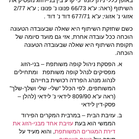
באופן כללי ניתן לומר כי קרע בין בני-הזוג מפסיק את
השיתוף (ראה: ע”א 66/73 פנונו נ’ פנונו ; ע”א 2/77
אזוגי נ’ אזוגי; ע”א 677/71 דוד נ’ דוד .
כשם שחזקת השיתוף היא שאלה שבעובדה הטעונה
הוכחה ככל עובדה אחרת, אזי גם מועד סיומה של
תקופת השיתוף היא שאלה שבעובדה הטעונה
הוכחה.
הפסקת ניהול קופה משותפת – בני-הזוג
מפסיקים לנהל קופה משותפת ומתחילים
לנהוג מנהג הפרדה רכושית בחייהם
המשותפים, לפי הכלל “שלי- שלי ושלך-שלך”
(ראה ע”א 809/90 לידאי נ’ לידאי (להלן –
פסק-דין לידאי
עזיבת הבית – במרבית המקרים הפירוד
הממשי הוא בעת
עזיבת אחד מבני-הזוג את
דירת המגורים המשותפת
, והוא מעיד על