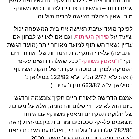
ההוכחה והראיה – כי למרות עקירתה לאירופה למשך
שנים רבות – המשיכו הצדדים לצבור רכוש משותף.
מובן שאין ביכולת האישה להרים נטל זה.
לפיכך מועד עזיבת האישה את בית המשפחה יכול
שיעיד על
פירוק השיתוף
, וגם אם לאו יש לבחון אם
עדיין נשאר השיתוף למועד מאוחר יותר (מועד הגשת
התביעה) על-ידי התקיימות היסודות של “אורח חיים
תקין”
ו”מאמץ משותף
” ככל שאלה דרושים על-פי
הפסיקה לצורך ביסוסה העקרוני של חזקת השיתוף
(ראה: ע”א 2/77 הנ”ל ע”א 122/83 בסיליאן נ’
בסיליאן ע”א 663/87 נתן נ’ גרינר ).
אמנם הדרישה ל”אורח חיים תקין” צומצמה והדגש
כיום הוא לא על חיי שלום והרמוניה, אלא על מערכת
של חלוקת תפקידים ומאמץ משותף עם איחוד
משאבים על-אף סכסוכים ומריבות בין בני-הזוג (ראה
782/80 גולדברג נ’ גולדברג , ואולם גם מערכת כזאת
לא התקיימה בין בני הזוג החל משנת 2000.