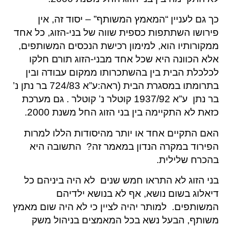
כך גם לעניין “המאמץ המשותף” – יסוד זה, אין
פירושו השתתפות כספית שווה של בני-הזוג, כל אחד
ממקורותיו הוא, למימון רכישת הנכסים המשותפים,
אלא הכוונה היא שכל אחד מבני-הזוג תורם חלקו
לכלכלת הבית בין בהשתכרותו ממקום עבודה ובין
בתרומתו במסגרת הבית (ראה:ע”א 724/83 בר נתן נ’
בר נתן ע”א 1937/92 קוטלר נ’ קוטלר . גם מערכת
כזאת לא התקיימה בין בני הזוג החל משנת 2000.
האם התקיים אחד או יותר מהיסודות הללו למרות
הפירוד במקרה הנדון במאמר זה? התשובה היא
בהכרח שלילית.
בני הזוג לא התראו חמש שנים לא היה ביניהם כל
דיאלוג בשום נושא, אף לא בנושא ילדיהם
המשותפים. למותר יהיה לציין כי לא היה שום מאמץ
משותף, הבעל נשא בכל המאמצים בניהול משק