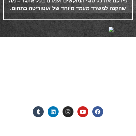
פירקנו את כל סוגי המוקשים ועמדנו בכל אתגר – מה
שהקנה למשרד מעמד מיוחד של אוטוריטה בתחום
.
פרטי התקשרות
072-3719952
Eleanor.leibolaw@gmail.com
מנחם בגין 11, מגדל רוגובין-תדהר (קומה 16), רמת גן
מצאו אותנו ברשתות החברתיות:
אנחנו כאן למענכם - צרו קשר