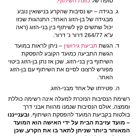
סופה של
כוונת השיתוף
.
בגידה – יש נסיבות שהקרע בנישואין נובע
מבגידה של בן-הזוג האחד; התנהגות שכזו
יכול שתשים קץ לשיתוף בין בני-הזוג (ראה
ע”א 264/77 דרור נ’ דרור.
הגשת
תביעת גירושין
– ניתן לראות במועד
הגשת התביעה כמועד הקובע להפסקת
השיתוף בין בני-הזוג, שכן אז נתן בן-הזוג ביטוי
מפורש לרצונו לסיים את השיתוף עם בן-הזוג
האחר.
פטירתו של אחד מבני-הזוג.
רשימת הנסיבות הנזכרת למעלה אינה רשימה כוללת
וממצה, אולם הנסיבות שנמנו מהוות אבני דרך
בולטות בקביעת המועד להפסקת השיתוף.
ובענייננו
– מועד עזיבת הבית על ידי האישה הוא המועד
המאוחר ביותר שניתן לתאר בו את הקרע, שכן