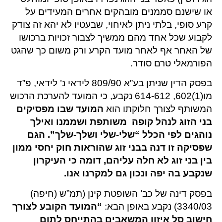
או שישנם סממנים מובהקים אחרים המעידים על
קרע סופי, בלתי ניתן לאיחוי, שבעטיו לא יהא זה צודק
לקבוע שכל אחד מהם ממשיך לצבור זכויות ברכושו
של האחר אף לאחר מועד הקרע ורק משום כך שהגט
הפורמאלי טרם סודר.
בפסק הדין שניתן בע”א 809/90 לידאי נ’ לידאי, פ”ד
מו(1)602, 614-612 נקבע, כי המועד להערכת הרכוש
המשותף לצורך חלוקתו הוא
המועד שבו מפסיקים
בני הזוג לנהל קופה משותפת ושממנו ואילך
נוהגים לפי הכלל “שלי-שלי ושלך-שלך”. הגם
שפסיקה זו דנה בבני זוג שהוראות חוק יחסי ממון
בין בני זוג לא חלה עליהם, דומה כי העיקרון
שנקבע בה יפה ונכון גם למקרנו אנו.
בפסק דינה של כב’ השופטת קינן (תמ”ש (חיפה)
3340/03) נקבע באופן הבא:
“המועד הקובע לצורך
חישוב סל איזון המשאבים בהתייחס לתום