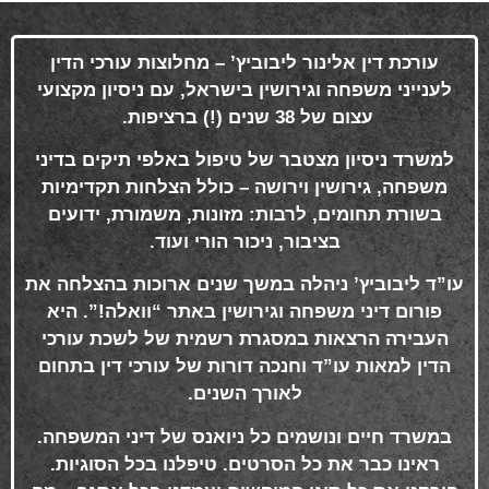
עורכת דין אלינור ליבוביץ’ – מחלוצות עורכי הדין
לענייני משפחה וגירושין בישראל, עם ניסיון מקצועי
עצום של 38 שנים (!) ברציפות
.
למשרד ניסיון מצטבר של טיפול באלפי תיקים בדיני
משפחה, גירושין וירושה – כולל הצלחות תקדימיות
בשורת תחומים, לרבות: מזונות, משמורת, ידועים
בציבור, ניכור הורי ועוד
.
עו”ד ליבוביץ’ ניהלה במשך שנים ארוכות בהצלחה את
פורום דיני משפחה וגירושין באתר “וואלה!”. היא
העבירה הרצאות במסגרת רשמית של לשכת עורכי
הדין למאות עו”ד וחנכה דורות של עורכי דין בתחום
לאורך השנים
.
במשרד חיים ונושמים כל ניואנס של דיני המשפחה.
ראינו כבר את כל הסרטים. טיפלנו בכל הסוגיות.