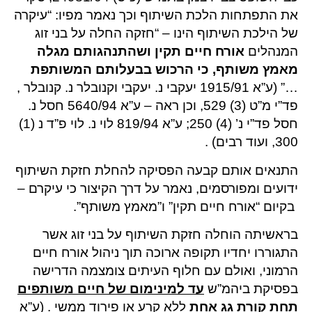
את התפתחות הלכת השיתוף וכך נאמר מפיו: “עיקרה
של הילכת השיתוף הינו – “חזקה החלה על בני זוג
המנהלים
אורח חיים תקין ושהתנהגותם מגלה
מאמץ מ
שותף, כי הרכוש בבעלותם המשותפת
…” (ע”א 1915/91 יעקבי נ. יעקבי וקנובלר נ. קנובלר ,
פד”י מ”ט (3) 529, וכן ראה – ע”א 5640/94 חסל נ.
חסל פד”י נ’ (4) 250; ע”א 819/94 לוי נ. לוי פ”ד נ (1)
300, ועוד רבים) .
התנאים אותם קבעה הפסיקה להחלת חזקת השיתוף
ידועים ומפורסמים, נאמר על דרך הקיצור כי עיקרם –
בקיום “אורח חיים תקין” ו”מאמץ משותף”.
בראשיתה הוחלה חזקת השיתוף על בני זוג אשר
התגוררו יחדיו תקופה ארוכה תוך ניהול אורח חיים
הרמוני, ואולם עם חלוף העיתים צומצמה הדרישה
בפסיקת ביהמ”ש
עד למינימום של חיים משותפים
תחת קורת גג אחת
ללא קרע או פירוד ממשי . (ע”א